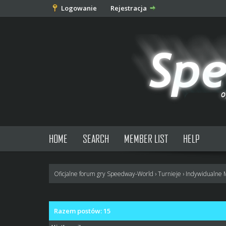
Logowanie
Rejestracja
HOME
SEARCH
MEMBER LIST
HELP
Oficjalne forum gry Speedway-World
›
Turnieje
›
Indywidualne 
Razem postów: 15