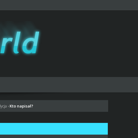
Kto napisał?
dycja
›