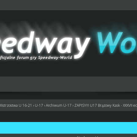
Mistrzostwa U 16-21
›
U-17
›
Archiwum U-17
›
ZAPISY!!! U17 Brązowy Kask - XXXVII e