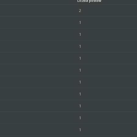
Liczba postów
2
1
1
1
1
1
1
1
1
1
1