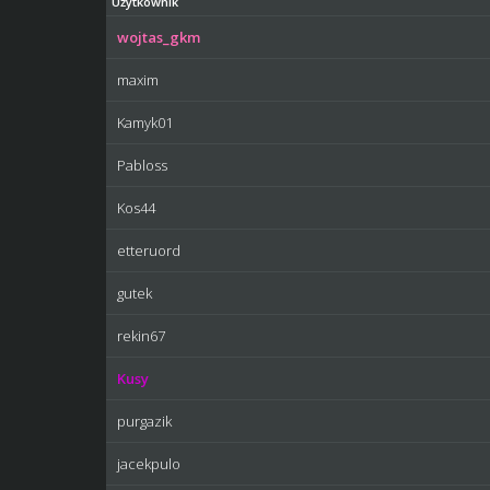
Użytkownik
wojtas_gkm
maxim
Kamyk01
Pabloss
Kos44
etteruord
gutek
rekin67
Kusy
purgazik
jacekpulo