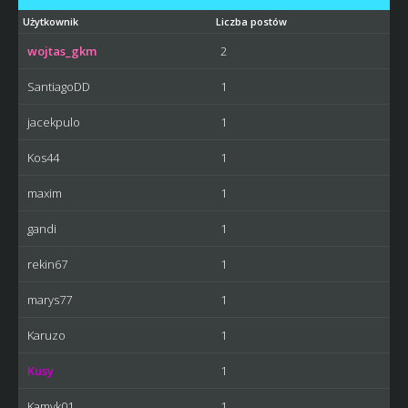
Użytkownik
Liczba postów
wojtas_gkm
2
SantiagoDD
1
jacekpulo
1
Kos44
1
maxim
1
gandi
1
rekin67
1
marys77
1
Karuzo
1
Kusy
1
Kamyk01
1