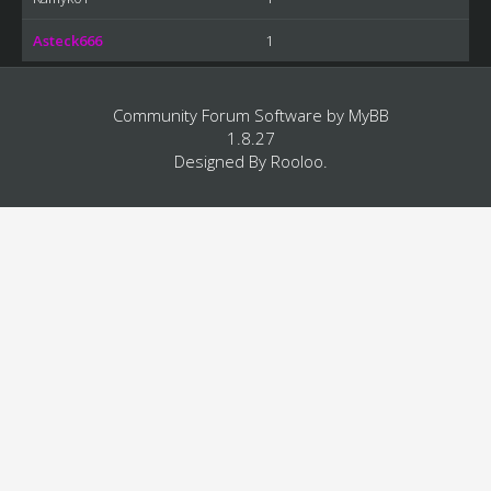
Asteck666
1
Community Forum Software by
MyBB
1.8.27
Designed By
Rooloo
.