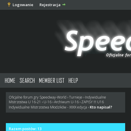
Logowanie
Rejestracja
HOME
SEARCH
MEMBER LIST
HELP
Oficjalne forum gry Speedway-World
›
Turnieje
›
Indywidualne
Mistrzostwa U 16-21
›
U-16
›
Archiwum U-16
›
ZAPISY !!! U16
Kto napisał?
Indywidualne Mistrzostwa Młodzików - XXXX edycja
›
Razem postów: 13