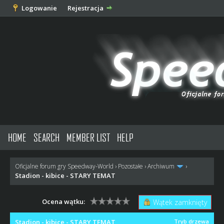
Logowanie
Rejestracja
HOME
SEARCH
MEMBER LIST
HELP
Oficjalne forum gry Speedway-World
›
Pozostałe
›
Archiwum
›
Stadion - kibice - STARY TEMAT
Ocena wątku:
Wątek zamknięty
Stadion - kibice - STARY TEMAT
Tryb drzewa