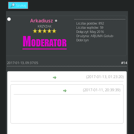
Szukaj
Arkadiusz
Liczba postów: 892
KRZYZAK
Liczba wątków: 59
Dołączył: May 2016
Drużyna: ARJUMA Golub-
Dobrzyn
2017-01-13, 09:37:05
#14
(2017-01-13, 01:23:20)
kamykov napisał(a):
(2017-01-11, 20:39:39)
holender260 napisał(a):
Dokładnie zróbcie coś z tymi kibicami bo ja mam
stadion na ponad 31 tyś. a jeszcze nie miałem nawet
20 tyś. kibiców na stadionie i po co tu inwestować w
stadion
To chyba nie wina twórców gry że tak rozbudowałeś