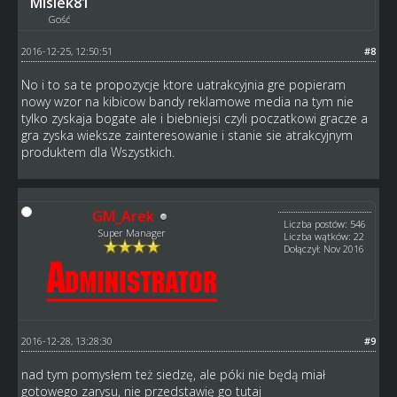
Misiek81
Gość
2016-12-25, 12:50:51
#8
No i to sa te propozycje ktore uatrakcyjnia gre popieram
nowy wzor na kibicow bandy reklamowe media na tym nie
tylko zyskaja bogate ale i biebniejsi czyli poczatkowi gracze a
gra zyska wieksze zainteresowanie i stanie sie atrakcyjnym
produktem dla Wszystkich.
GM_Arek
Liczba postów: 546
Super Manager
Liczba wątków: 22
Dołączył: Nov 2016
2016-12-28, 13:28:30
#9
nad tym pomysłem też siedzę, ale póki nie będą miał
gotowego zarysu, nie przedstawię go tutaj