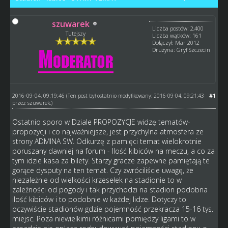
szuwarek
Liczba postów: 2,400
Tutejszy
Liczba wątków: 161
Dołączył: Mar 2012
Drużyna: Gryf Szczecin
2016-09-04, 09:19:46
#1
(Ten post był ostatnio modyfikowany: 2016-09-04, 09:21:43
przez
szuwarek
.)
Ostatnio sporo w Dziale PROPOZYCJE widzę tematów-
propozycji i co najważniejsze, jest przychylna atmosfera ze
strony ADMINA SW. Odkurzę z pamięci temat wielokrotnie
poruszany dawniej na forum - Ilość kibiców na meczu, a co za
tym idzie kasa za bilety. Starzy gracze zapewne pamiętają te
gorące dysputy na ten temat. Czy zwróciliście uwagę, że
niezależnie od wielkości krzesełek na stadionie to w
zależności od pogody i tak przychodzi na stadion podobna
ilość kibiców i to podobnie w każdej lidze. Dotyczy to
oczywiście stadionów gdzie pojemność przekracza 15-16 tys.
miejsc. Poza niewielkimi różnicami pomiędzy ligami to w