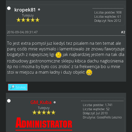
kropek81
Liczba postów: 908
Tutejszy
Liczba wątków: 61
Dołączył: Nov 2012
2016-09-04, 09:31:47
#2
To jest extra pomysł juz kiedyś tez pisalem na ten temat ale
parę osób mnie wysmialo i lamentowalo ze znowu faworyzuje
bogatych z najwyższej ligi
jak najbardziej jestem na tak dla
rozbudowy gastronomiczne sklepu kibica dachu nagłośnienia
itp no i można by było cos zrobić z ta frekwencja bo u mnie
stoi w miejscu a mam ładny i duży objekt
Szukaj
GM_Kuba
Liczba postów: 1,741
Tutejszy
Liczba wątków: 52
Dołączył: Jul 2010
Drużyna: GoodFells Leszno