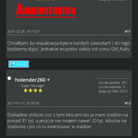
2016-12-28, 14:15:37
#11
Chciałbym, by wizualizacja była w każdych zawodach i do tego
będziemy dążyć. Jednakże wszystko zależy od czasu GM_Kuby
Szukaj
holender260
Liczba postów: 291
Super Manager
Liczba wątków: 3
Dołączył: Mar 2015
2017-01-11, 20:39:39
#12
Dokładnie zróbcie coś z tymi kibicami bo ja mam stadion na
ponad 31 tyś. a jeszcze nie miałem nawet 20 tyś. kibiców na
stadionie i po co tu inwestować w stadion