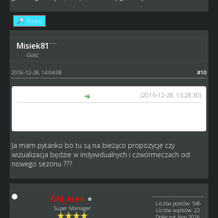
Szukaj
Misiek81
Gość
2016-12-28, 14:04:08
#10
(2016-12-28, 13:28:30)
GM_Arek napisał(a):
nad tym pomysłem też siedzę, ale póki nie będą miał
gotowego zarysu, nie przedstawię go tutaj
Ja mam pytanko bo tu są na bieżąco propozycje czy
wizualizacja będzie w indywidualnych i czwórmeczach od
nowego sezonu ???
GM_Arek
Liczba postów: 546
Super Manager
Liczba wątków: 22
Dołączył: Nov 2016