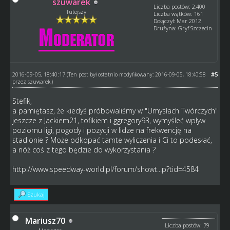
szuwarek
Liczba postów: 2,400
Tutejszy
Liczba wątków: 161
Dołączył: Mar 2012
Drużyna: Gryf Szczecin
2016-09-05, 18:40:17
#5
(Ten post był ostatnio modyfikowany: 2016-09-05, 18:40:58
przez
szuwarek
.)
Stefik,
a pamiętasz, że kiedyś próbowaliśmy w "Umysłach Twórczych"
jeszcze z Jackiem21, tofikiem i ggregory93, wymyśleć wpływ
poziomu ligi, pogody i pozycji w lidze na frekwencję na
stadionie ? Może odkopać tamte wyliczenia i Ci to podesłać,
a nóż coś z tego będzie do wykorzystania ?
http://www.speedway-world.pl/forum/showt...p?tid=4584
Szukaj
Mariusz70
Liczba postów: 79