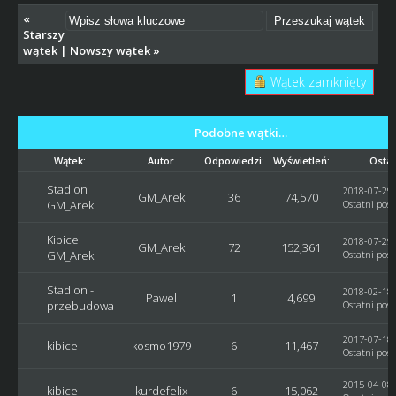
«
Starszy
wątek
|
Nowszy wątek
»
Wątek zamknięty
Podobne wątki…
Wątek:
Autor
Odpowiedzi:
Wyświetleń:
Ostat
Stadion
2018-07-29,
GM_Arek
36
74,570
GM_Arek
Ostatni post
Kibice
2018-07-29,
GM_Arek
72
152,361
GM_Arek
Ostatni post
Stadion -
2018-02-18,
Pawel
1
4,699
przebudowa
Ostatni post
2017-07-18,
kibice
kosmo1979
6
11,467
Ostatni post
2015-04-08,
kibice
kurdefelix
6
15,062