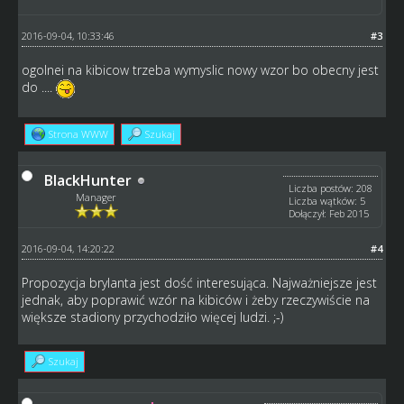
2016-09-04, 10:33:46
#3
ogolnei na kibicow trzeba wymyslic nowy wzor bo obecny jest
do ....
Strona WWW
Szukaj
BlackHunter
Liczba postów: 208
Manager
Liczba wątków: 5
Dołączył: Feb 2015
2016-09-04, 14:20:22
#4
Propozycja brylanta jest dość interesująca. Najważniejsze jest
jednak, aby poprawić wzór na kibiców i żeby rzeczywiście na
większe stadiony przychodziło więcej ludzi. ;-)
Szukaj