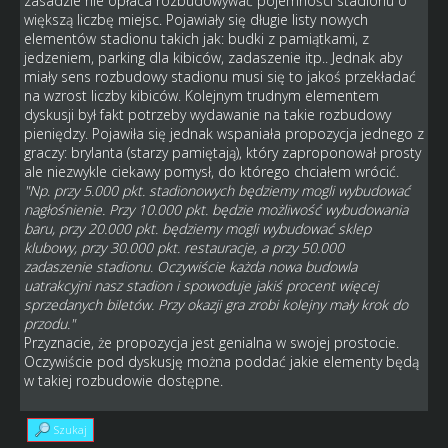
zasadzie nie opłaca rozbudowywać pojemności stadionu o
większą liczbę miejsc. Pojawiały się długie listy nowych
elementów stadionu takich jak: budki z pamiątkami, z
jedzeniem, parking dla kibiców, zadaszenie itp.. Jednak aby
miały sens rozbudowy stadionu musi się to jakoś przekładać
na wzrost liczby kibiców. Kolejnym trudnym elementem
dyskusji był fakt potrzeby wydawanie na takie rozbudowy
pieniędzy. Pojawiła się jednak wspaniała propozycja jednego z
graczy: brylanta (starzy pamiętają), który zaproponował prosty
ale niezwykle ciekawy pomysł, do którego chciałem wrócić.
"Np. przy 5.000 pkt. stadionowych będziemy mogli wybudować
nagłośnienie. Przy 10.000 pkt. będzie możliwość wybudowania
baru, przy 20.000 pkt. będziemy mogli wybudować sklep
klubowy, przy 30.000 pkt. restauracje, a przy 50.000
zadaszenie stadionu
. Oczywiście każda nowa budowla
uatrakcyjni nasz stadion i spowoduje jakiś procent więcej
sprzedanych biletów. Przy okazji gra zrobi kolejny mały krok do
przodu."
Przyznacie, że propozycja jest genialna w swojej prostocie.
Oczywiście pod dyskusję można poddać jakie elementy będą
w takiej rozbudowie dostępne.
Szukaj