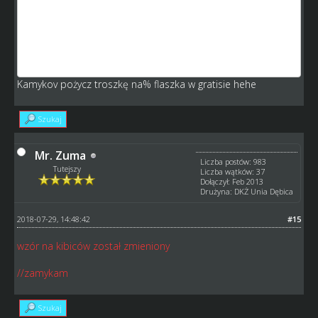
stadion, a teraz domagasz się ludzi.
Zresztą patrząc na ranking stadionów to ma się dziwne
uczucie widząc że największe stadiony mają drużyny z
dolnych lig. (Ja akurat ma rozbudowany stadion tylko z
tego powodu że nie mam co z nieniędzmi robić)
Kamykov pożycz troszkę na% flaszka w gratisie hehe
Szukaj
Mr. Zuma
Liczba postów: 983
Tutejszy
Liczba wątków: 37
Dołączył: Feb 2013
Drużyna: DKŻ Unia Dębica
2018-07-29, 14:48:42
#15
wzór na kibiców został zmieniony
//zamykam
Szukaj