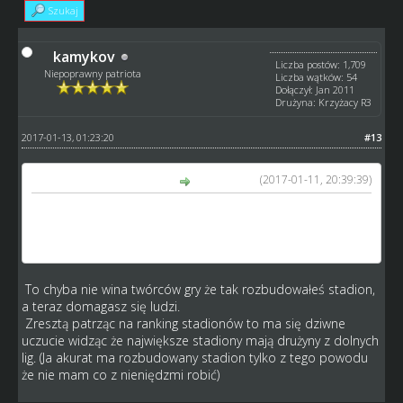
Szukaj
kamykov
Liczba postów: 1,709
Niepoprawny patriota
Liczba wątków: 54
Dołączył: Jan 2011
Drużyna: Krzyżacy R3
2017-01-13, 01:23:20
#13
(2017-01-11, 20:39:39)
holender260 napisał(a):
Dokładnie zróbcie coś z tymi kibicami bo ja mam stadion
na ponad 31 tyś. a jeszcze nie miałem nawet 20 tyś.
kibiców na stadionie i po co tu inwestować w stadion
To chyba nie wina twórców gry że tak rozbudowałeś stadion,
a teraz domagasz się ludzi.
Zresztą patrząc na ranking stadionów to ma się dziwne
uczucie widząc że największe stadiony mają drużyny z dolnych
lig. (Ja akurat ma rozbudowany stadion tylko z tego powodu
że nie mam co z nieniędzmi robić)