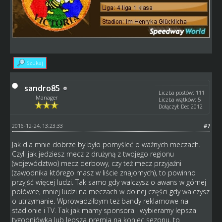
Szukaj
sandro85
Liczba postów: 111
Manager
Liczba wątków: 5
Dołączył: Dec 2012
2016-12-24, 13:23:33
#7
Jak dla mnie dobrze by było pomyśleć o ważnych meczach.
Czyli jak jedziesz mecz z drużyną z twojego regionu
(województwo) mecz derbowy, czy też mecz przyjaźni
(zawodnika którego masz w liście znajomych), to powinno
przyjść więcej ludzi. Tak samo gdy walczysz o awans w górnej
połówce, mniej ludzi na meczach w dolnej części gdy walczysz
o utrzymanie. Wprowadziłbym też bandy reklamowe na
stadionie i TV. Tak jak mamy sponsora i wybieramy lepsza
tygodniówka lub lepsza premia na koniec sezonu, to