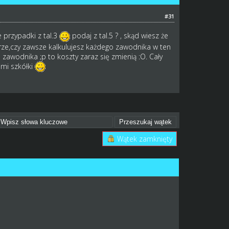
#31
e przypadki z tal.3
podaj z tal.5 ? , skąd wiesz że
erze,czy zawsze kalkulujesz każdego zawodnika w ten
zawodnika ;p to koszty zaraz się zmienią :O. Cały
ami szkółki
Wątek zamknięty