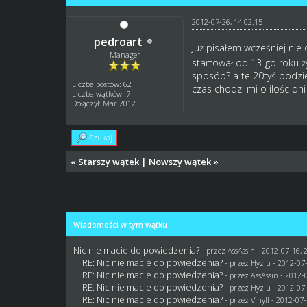
2012-07-26, 14:02:15
pedroart
Już pisałem wcześniej nie 
Manager
startował od 13-go roku ż
sposób? a te 20tyś podzie
Liczba postów: 62
czas chodzi mi o ilośc dn
Liczba wątków: 7
Dołączył: Mar 2012
Szukaj
«
Starszy wątek
|
Nowszy wątek
»
Wiadomości w tym wątku
Nic nie macie do powiedzenia?
- przez AssAssin - 2012-07-16, 
RE: Nic nie macie do powiedzenia?
- przez
Hyziu
- 2012-07-
RE: Nic nie macie do powiedzenia?
- przez AssAssin - 2012-
RE: Nic nie macie do powiedzenia?
- przez
Hyziu
- 2012-07-
RE: Nic nie macie do powiedzenia?
- przez Vinyll - 2012-07