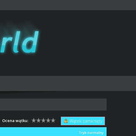
Ocena wątku:
Wątek zamknięty
Tryb normalny