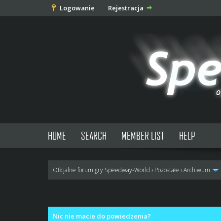
Logowanie
Rejestracja
HOME
SEARCH
MEMBER LIST
HELP
Oficjalne forum gry Speedway-World
›
Pozostałe
›
Archiwum
0 głosów - średnia: 0
1
2
3
4
5
Nic nie macie do powiedzenia?