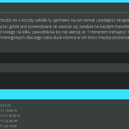
chodzi mi o koszty szkółki ty zjechałeś na ten temat i podajesz skrajn
ycia i gdzie jest powiedziane że zawsze się zarabia na każdym transf
l kolego na kilku zawodników bo nie wierzę że 1 trenerem trenujesz 1 
i treningowych dlaczego taka duża różnica w ich ilości między poziom
23:31:23
17, 13:00:16
07-17, 18:29:51
17, 22:40:49
-17, 23:14:43