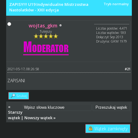
ZAPISY!!! U19 Indywidualne Mistrzostwa
Tryb normalny
Nastolatków - XXII edycja
wojtas_gkm
Liczba postów: 4,471
Tutejszy
Liczba wątków: 593
Dołączył: Sep 2013
Drużyna: GKM 1979
2021-05-17, 08:26:58
#21
ZAPISANI
Szukaj
«
Starszy
wątek
|
Nowszy wątek
»
Wątek zamknięty