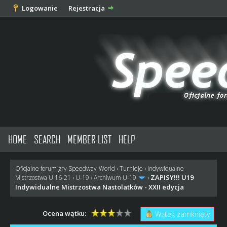
Logowanie
Rejestracja
HOME
SEARCH
MEMBER LIST
HELP
Oficjalne forum gry Speedway-World
›
Turnieje
›
Indywidualne
ZAPISY!!! U19
Mistrzostwa U 16-21
›
U-19
›
Archiwum U-19
›
Indywidualne Mistrzostwa Nastolatków - XXII edycja
Ocena wątku:
Wątek zamknięty