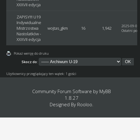
XXXVII edycja
ZAPISY!!! U19
Indywidualne
2025-09-07,
Mistrzostwa
wojtas_gkm
16
1,942
Ostatni post
Nastolatków -
XXXVII edycja
Pokaż wersję do druku
Skocz do:
Użytkownicy przeglądający ten wątek: 1 gości
Community Forum Software by
MyBB
1.8.27
Designed By
Rooloo
.