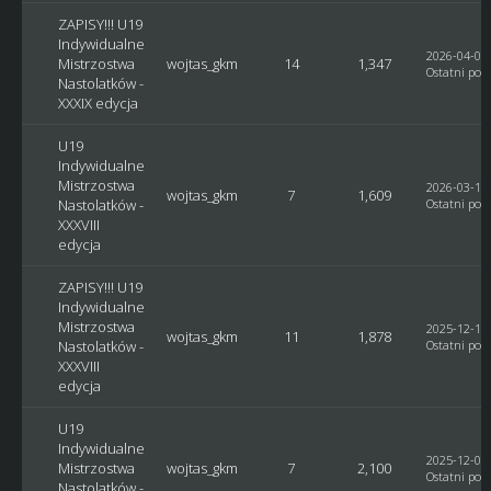
ZAPISY!!! U19
Indywidualne
2026-04-03,
Mistrzostwa
wojtas_gkm
14
1,347
Ostatni post
Nastolatków -
XXXIX edycja
U19
Indywidualne
Mistrzostwa
2026-03-14,
wojtas_gkm
7
1,609
Nastolatków -
Ostatni post
XXXVIII
edycja
ZAPISY!!! U19
Indywidualne
Mistrzostwa
2025-12-18,
wojtas_gkm
11
1,878
Nastolatków -
Ostatni post
XXXVIII
edycja
U19
Indywidualne
2025-12-04,
Mistrzostwa
wojtas_gkm
7
2,100
Ostatni post
Nastolatków -