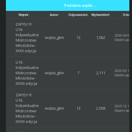
Podobne wątki…
Wątek:
Autor
Odpowiedzi:
Wyświetleń:
Ostat
ZAPISY !!!
U16
Indywidualne
2026-04-05,
wojtas_gkm
12
1,062
Mistrzostwa
Ostatni post
Młodzików -
XXXX edycja
U16
Indywidualne
2026-03-14,
Mistrzostwa
wojtas_gkm
7
2,111
Ostatni post
Młodzików -
XXXIX edycja
ZAPISY !!!
U16
Indywidualne
2025-12-18,
wojtas_gkm
13
2,058
Mistrzostwa
Ostatni post
Młodzików -
XXXIX edycja