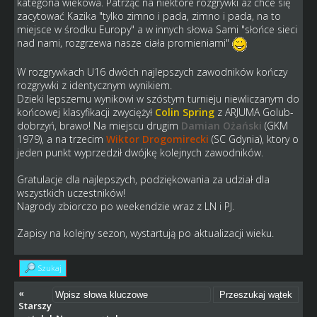
kategoria wiekowa. Patrząc na niektóre rozgrywki aż chce się
zacytować Kazika "tylko zimno i pada, zimno i pada, na to
miejsce w środku Europy" a w innych słowa Sami "słońce sieci
nad nami, rozgrzewa nasze ciała promieniami"
W rozgrywkach U16 dwóch najlepszych zawodników kończy
rozgrywki z identycznym wynikiem.
Dzieki lepszemu wynikowi w szóstym turnieju niewliczanym do
końcowej klasyfikacji zwyciężył
Colin Spring
z ARJUMA Golub-
dobrzyń, brawo! Na miejscu drugim
Damian Ożański
(GKM
1979), a na trzecim
Wiktor Drogomirecki
(SC Gdynia), ktory o
jeden punkt wyprzedził dwójkę kolejnych zawodników.
Gratulacje dla najlepszych, podziękowania za udział dla
wszystkich uczestników!
Nagrody zbiorczo po weekendzie wraz z LN i PJ.
Zapisy na kolejny sezon, wystartują po aktualizacji wieku.
Szukaj
«
Starszy