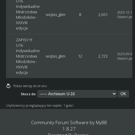
U16
Indywidualne
Mistrzostwa
2025-12-17,
wojtas_gkm
8
2,651
Młodzików -
Ostatni post
XXXVIII
edycja
ZAPISY !!!
U16
Indywidualne
2025-09-07,
Mistrzostwa
wojtas_gkm
12
2,723
Ostatni post
Młodzików -
XXXVIII
edycja
Pokaż wersję do druku
Skocz do:
Użytkownicy przeglądający ten wątek: 1 gości
Community Forum Software by
MyBB
1.8.27
Designed By
Rooloo
.