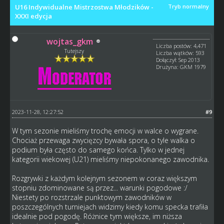
U16 Indywidualne Mistrzostwa Młodzików -
Tryb normalny
XXXI edycja
wojtas_gkm
Liczba postów: 4,471
Tutejszy
Liczba wątków: 593
Dołączył: Sep 2013
Drużyna: GKM 1979
2023-11-28, 12:27:52
#9
W tym sezonie mieliśmy trochę emocji w walce o wygrane.
Chociaż przewaga zwycięzcy bywała spora, o tyle walka o
podium była często do samego końca. Tylko w jednej
kategorii wiekowej (U21) mieliśmy niepokonanego zawodnika.
Rozgrywki z każdym kolejnym sezonem w coraz większym
stopniu zdominowane są przez... warunki pogodowe :/
Niestety po rozstrzale punktowym zawodników w
poszczególnych turniejach widzimy kiedy komu specka trafiła
idealnie pod pogodę. Różnice tym większe, im niższa