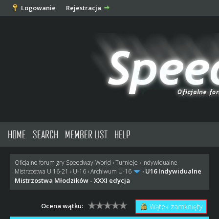
Logowanie
Rejestracja
HOME
SEARCH
MEMBER LIST
HELP
Oficjalne forum gry Speedway-World
›
Turnieje
›
Indywidualne
U16 Indywidualne
Mistrzostwa U 16-21
›
U-16
›
Archiwum U-16
›
Mistrzostwa Młodzików - XXXI edycja
Ocena wątku:
Wątek zamknięty