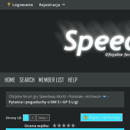
Logowanie
Rejestracja
HOME
SEARCH
MEMBER LIST
HELP
Oficjalne forum gry Speedway-World
›
Pozostałe
›
Archiwum
›
Pytania i pogaduchy o DM 5 i GP 5 Ligi
Wątek zamknięty
Strony (2):
1
2
Dalej »
Ocena wątku: