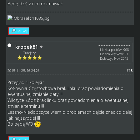
Będę dziś z nim rozmawiać
Szukaj
kropek81
Liczba postów: 908
Tutejszy
Liczba wątków: 61
Dołączył: Nov 2012
2015-11-25, 16:24:26
#13
Przegląd 1 kolejki :
Kotłownia-Częstochowa brak linku oraz powiadomienia o
ewentualnej zmianie daty !!!
Wilczyce-Łódz brak linku oraz powiadomienia o ewentualnej
zmianie terminu !!!
Leszno-Niedobczyce wiem o problemach dajcie znac co dalej
jak najszybciej !!!
Bo będą WO
Szukaj