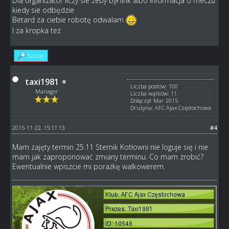
Dla organizator liczy sie zeby był link albo informacja o meczu
kiedy sie odbędzie
Betard za ciebie robotę odwalam
I za kropka tez
Szukaj
taxi1981
Liczba postów: 100
Manager
Liczba wątków: 11
Dołączył: Mar 2015
Drużyna: AFC Ajax Częstochowa
2015-11-22, 15:11:13
#4
Mam zajęty termin 25.11 Sternik Kotłowni nie loguje się i nie
mam jak zaproponować zmiany terminu. Co mam zrobić?
Ewentualnie wpiszcie mi porażkę walkowerem.