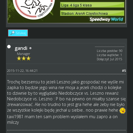
Szukaj
gandi
Liczba postów: 90
Manager
Liczba wątków: 1
Dołączył: Jul 2015
2015-11-22, 16:44:21
#5
Trochę bezsensu to jeżeli Leszno jako gospodaż nie wyśle mi
zapka to będzie jego wina nie moja a jeżeli chodzi o kolejke
to dziwnie by to wyglądało Niedobczyce vs. Leszno rewanż
Niedobczyce vs. Leszno : P bo na pewno on miałby szanse się
zrewanżować. Ale no trudno to jest gra hehe ale żeby nie było
że wszystkie kolejki będę jechał u siebie.. noo prawie hehe
taxi1981 mam ten sam problem wysłałem mu zapro a on
milczy