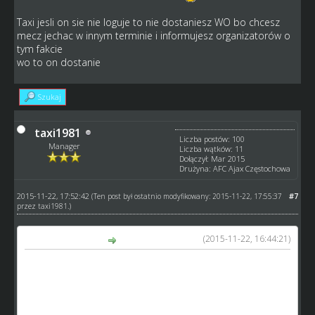
Taxi jesli on sie nie loguje to nie dostaniesz WO bo chcesz
mecz jechac w innym terminie i informujesz organizatorów o
tym fakcie
wo to on dostanie
Szukaj
taxi1981
Liczba postów: 100
Manager
Liczba wątków: 11
Dołączył: Mar 2015
Drużyna: AFC Ajax Częstochowa
2015-11-22, 17:52:42
#7
(Ten post był ostatnio modyfikowany: 2015-11-22, 17:55:37
przez
taxi1981
.)
(2015-11-22, 16:44:21)
gandi napisał(a):
Trochę bezsensu to jeżeli Leszno jako gospodaż nie wyśle
mi zapka to będzie jego wina nie moja a jeżeli chodzi o
kolejke to dziwnie by to wyglądało Niedobczyce vs. Leszno
rewanż Niedobczyce vs. Leszno : P bo na pewno on