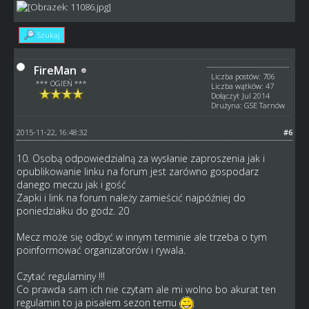
Szukaj
FireMan
Liczba postów: 706
*** OGIEŃ ***
Liczba wątków: 47
Dołączył: Jul 2014
Drużyna: GSE Tarnów
2015-11-22, 16:48:32
#6
10. Osobą odpowiedzialną za wysłanie zaproszenia jak i
opublikowanie linku na forum jest zarówno gospodarz
danego meczu jak i gość
Zapki i link na forum należy zamieścić najpóźniej do
poniedziałku do godz. 20
Mecz może się odbyć w innym terminie ale trzeba o tym
poinformować organizatorów i rywala.
Czytać regulaminy !!!
Co prawda sam ich nie czytam ale mi wolno bo akurat ten
regulamin to ja pisałem sezon temu