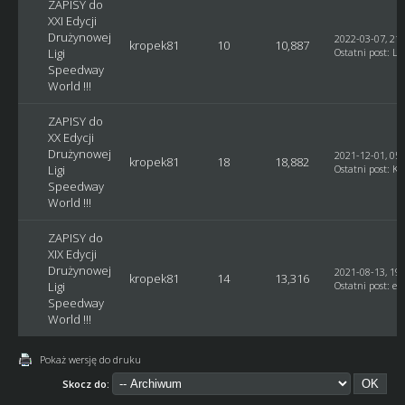
ZAPISY do
XXI Edycji
Drużynowej
2022-03-07, 21:
kropek81
10
10,887
Ligi
Ostatni post
:
Lu
Speedway
World !!!
ZAPISY do
XX Edycji
Drużynowej
2021-12-01, 05:
kropek81
18
18,882
Ligi
Ostatni post
:
Ku
Speedway
World !!!
ZAPISY do
XIX Edycji
Drużynowej
2021-08-13, 19:
kropek81
14
13,316
Ligi
Ostatni post
:
et
Speedway
World !!!
Pokaż wersję do druku
Skocz do: