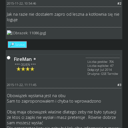
2015-11-22, 10:54:46
#2
Jak na razie nie dostałem zapro od leszna a kotłownia się nie
loguje
Szukaj
FireMan
Liczba postów: 706
*** OGIEŃ ***
Liczba wątków: 47
Dołączył: Jul 2014
Drużyna: GSE Tarnów
2015-11-22, 11:11:45
#3
Obowiązek wysłania jest na obu
Sam to zaproponowałem i chyba to wprowadzono
Obaj maja obowiązek właśnie dlatego zeby nie było sytuacji
ze ktos ci zapki nie wysłał i masz pretensje . Równie dobrze
sam możesz wysłać