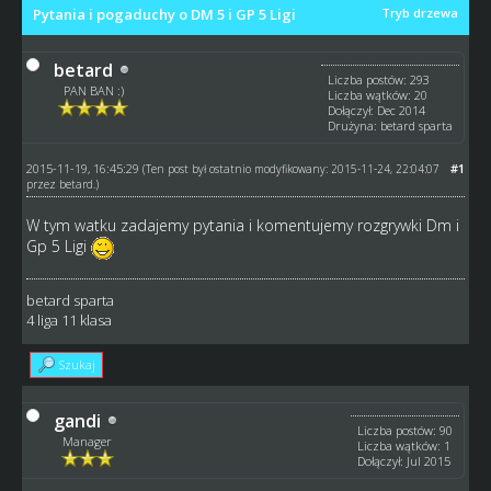
Pytania i pogaduchy o DM 5 i GP 5 Ligi
Tryb drzewa
betard
Liczba postów: 293
PAN BAN :)
Liczba wątków: 20
Dołączył: Dec 2014
Drużyna: betard sparta
2015-11-19, 16:45:29
#1
(Ten post był ostatnio modyfikowany: 2015-11-24, 22:04:07
przez
betard
.)
W tym watku zadajemy pytania i komentujemy rozgrywki Dm i
Gp 5 Ligi
betard sparta
4 liga 11 klasa
Szukaj
gandi
Liczba postów: 90
Manager
Liczba wątków: 1
Dołączył: Jul 2015