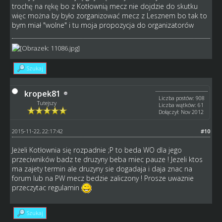
trochę na rękę bo z Kotłownią mecz nie dojdzie do skutku
więc można by było zorganizować mecz z Lesznem bo tak to
bym miał "wolne" i tu moja propozycja do organizatorów
Szukaj
kropek81
Liczba postów: 908
Tutejszy
Liczba wątków: 61
Dołączył: Nov 2012
2015-11-22, 22:17:42
#10
Jeżeli Kotłownia się rozpadnie ;P to beda WO dla jego
przeciwników badz te druzyny beba miec pauze ! Jezeli ktos
ma zajety termin ale druzyny sie dogadaja i daja znac na
forum lub na PW mecz bedzie zaliczony ! Prosze uwaznie
przeczytac regulamin
Szukaj