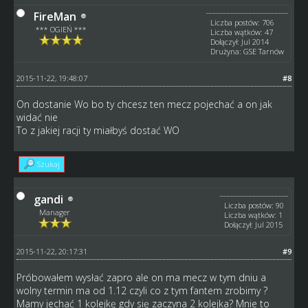
FireMan
Liczba postów: 706
*** OGIEŃ ***
Liczba wątków: 47
Dołączył: Jul 2014
Drużyna: GSE Tarnów
2015-11-22, 19:48:07
#8
On dostanie Wo bo ty chcesz ten mecz pojechać a on jak
widać nie
To z jakiej racji ty miałbyś dostać WO
Szukaj
gandi
Liczba postów: 90
Manager
Liczba wątków: 1
Dołączył: Jul 2015
2015-11-22, 20:17:31
#9
Próbowałem wysłać zapro ale on ma mecz w tym dniu a
wolny termin ma od 1.12 czyli co z tym fantem zrobimy ?
Mamy jechać 1 kolejkę gdy się zaczyna 2 kolejka? Mnie to