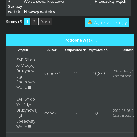
«
Starszy
wątek
|
Nowszy wątek
»
Strony (2):
1
2
Dalej »
Wątek zamknięty
Podobne wątki…
Wątek:
Autor
Odpowiedzi:
Wyświetleń:
Ostatni 
ZAPISY do
XXIV Edycji
Drużynowej
2023-01-25, 11:
kropek81
11
10,889
Ligi
Ostatni post
:
kr
Speedway
World !!!
ZAPISY do
XXII Edycji
Drużynowej
2022-06-26, 21:
kropek81
12
9,638
Ligi
Ostatni post
:
Bl
Speedway
World !!!