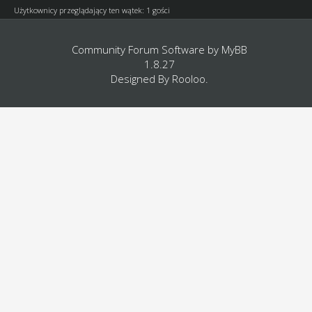
Użytkownicy przeglądający ten wątek: 1 gości
Community Forum Software by
MyBB
1.8.27
Designed By
Rooloo
.