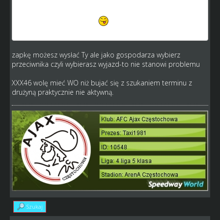
miałby szanse się zrewanżować. Ale no trudno to jest gra
hehe ale żeby nie było że wszystkie kolejki będę jechał u
siebie.. noo prawie hehe
taxi1981 mam ten sam
problem wysłałem mu zapro a on milczy
zapkę możesz wysłać Ty ale jako gospodarza wybierz
przeciwnika czyli wybierasz wyjazd-to nie stanowi problemu
XXX46 wolę mieć WO niż bujać się z szukaniem terminu z
drużyną praktycznie nie aktywną.
Szukaj