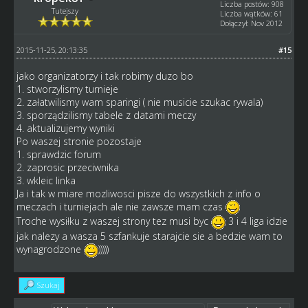
Liczba postów: 908
Tutejszy
Liczba wątków: 61
Dołączył: Nov 2012
2015-11-25, 20:13:35
#15
jako organizatorzy i tak robimy duzo bo
1. stworzylismy turnieje
2. załatwilismy wam sparingi ( nie musicie szukac rywala)
3. sporządzilismy tabele z datami meczy
4. aktualizujemy wyniki
Po waszej stronie pozostaje
1. sprawdzic forum
2. zaprosic przeciwnika
3. wkleic linka
Ja i tak w miare mozliwosci pisze do wszystkich z info o
meczach i turniejach ale nie zawsze mam czas
Troche wysiłku z waszej strony tez musi byc
3 i 4 liga idzie
jak nalezy a wasza 5 szfankuje starajcie sie a bedzie wam to
wynagrodzone
)))))
Szukaj