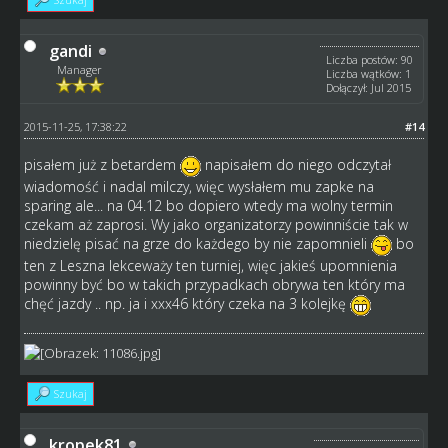
gandi
Liczba postów: 90
Manager
Liczba wątków: 1
Dołączył: Jul 2015
2015-11-25, 17:38:22
#14
pisałem już z betardem
napisałem do niego odczytał
wiadomość i nadal milczy, więc wysłałem mu zapke na
sparing ale... na 04.12 bo dopiero wtedy ma wolny termin
czekam aż zaprosi. Wy jako organizatorzy powinniście tak w
niedzielę pisać na grze do każdego by nie zapomnieli
bo
ten z Leszna lekceważy ten turniej, więc jakieś upomnienia
powinny być bo w takich przypadkach obrywa ten który ma
chęć jazdy .. np. ja i xxx46 który czeka na 3 kolejkę
Szukaj
kropek81