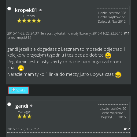
kropek81
Liczba postów: 908
Tutejszy
Liczba wątków: 61
Dołączył: Nov 2012
2015-11-22, 22:24:37
#11
(Ten post był ostatnio modyfikowany: 2015-11-22, 22:26:15
przez
kropek81
.)
gandi jezeli sie dogadasz z Lesznem to mozecie odjechac 1
kolejke w przyszłym tygodniu i tez bedzie dobrze
Regulamin jest elastyczny tylko dajcie nam organizatorom
znac
Narazie mam tylko 1 linka do meczy jutro upływa czas
Szukaj
gandi
Liczba postów: 90
Manager
Liczba wątków: 1
Dołączył: Jul 2015
2015-11-23, 09:25:52
#12