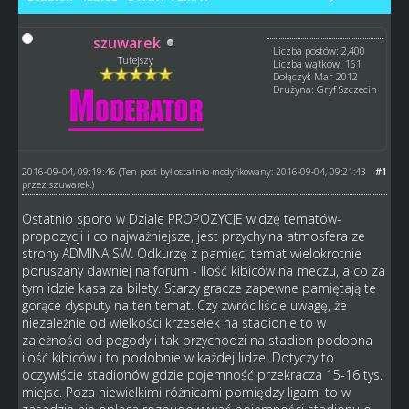
szuwarek
Liczba postów: 2,400
Tutejszy
Liczba wątków: 161
Dołączył: Mar 2012
Drużyna: Gryf Szczecin
2016-09-04, 09:19:46
#1
(Ten post był ostatnio modyfikowany: 2016-09-04, 09:21:43
przez
szuwarek
.)
Ostatnio sporo w Dziale PROPOZYCJE widzę tematów-
propozycji i co najważniejsze, jest przychylna atmosfera ze
strony ADMINA SW. Odkurzę z pamięci temat wielokrotnie
poruszany dawniej na forum - Ilość kibiców na meczu, a co za
tym idzie kasa za bilety. Starzy gracze zapewne pamiętają te
gorące dysputy na ten temat. Czy zwróciliście uwagę, że
niezależnie od wielkości krzesełek na stadionie to w
zależności od pogody i tak przychodzi na stadion podobna
ilość kibiców i to podobnie w każdej lidze. Dotyczy to
oczywiście stadionów gdzie pojemność przekracza 15-16 tys.
miejsc. Poza niewielkimi różnicami pomiędzy ligami to w