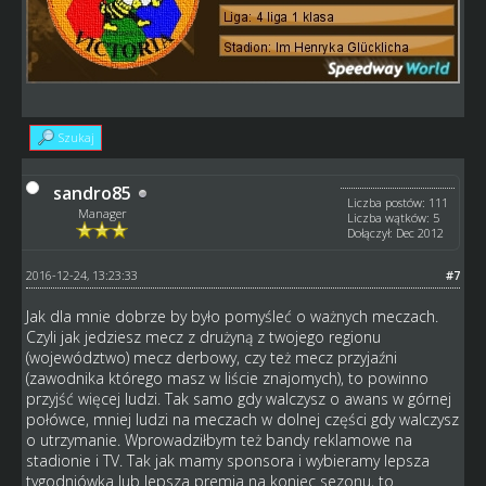
Szukaj
sandro85
Liczba postów: 111
Manager
Liczba wątków: 5
Dołączył: Dec 2012
2016-12-24, 13:23:33
#7
Jak dla mnie dobrze by było pomyśleć o ważnych meczach.
Czyli jak jedziesz mecz z drużyną z twojego regionu
(województwo) mecz derbowy, czy też mecz przyjaźni
(zawodnika którego masz w liście znajomych), to powinno
przyjść więcej ludzi. Tak samo gdy walczysz o awans w górnej
połówce, mniej ludzi na meczach w dolnej części gdy walczysz
o utrzymanie. Wprowadziłbym też bandy reklamowe na
stadionie i TV. Tak jak mamy sponsora i wybieramy lepsza
tygodniówka lub lepsza premia na koniec sezonu, to