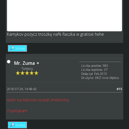
stadion, a teraz domagasz się ludzi.
Zresztą patrząc na ranking stadionów to ma się dziwne
uczucie widząc że największe stadiony mają drużyny z
dolnych lig. (Ja akurat ma rozbudowany stadion tylko z
tego powodu że nie mam co z nieniędzmi robić)
Kamykov pożycz troszkę na% flaszka w gratisie hehe
Szukaj
Mr. Zuma
Liczba postów: 983
Tutejszy
Liczba wątków: 37
Dołączył: Feb 2013
Drużyna: DKŻ Unia Dębica
2018-07-29, 14:48:42
#15
wzór na kibiców został zmieniony
//zamykam
Szukaj