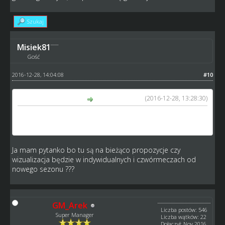
Szukaj
Misiek81
Gość
2016-12-28, 14:04:08
#10
(2016-12-28, 13:28:30)
GM_Arek napisał(a):
nad tym pomysłem też siedzę, ale póki nie będą miał
gotowego zarysu, nie przedstawię go tutaj
Ja mam pytanko bo tu są na bieżąco propozycje czy
wizualizacja będzie w indywidualnych i czwórmeczach od
nowego sezonu ???
GM_Arek
Liczba postów: 546
Super Manager
Liczba wątków: 22
Dołączył: Nov 2016