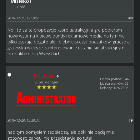
Misiek81
Gość
2016-12-25, 12:50:51
#8
No i to sa te propozycje ktore uatrakcyjnia gre popieram
nowy wzor na kibicow bandy reklamowe media na tym nie
tylko zyskaja bogate ale i biebniejsi czyli poczatkowi gracze a
gra zyska wieksze zainteresowanie i stanie sie atrakcyjnym
produktem dla Wszystkich.
GM_Arek
Liczba postów: 546
Super Manager
Liczba wątków: 22
Dołączył: Nov 2016
2016-12-28, 13:28:30
#9
nad tym pomysłem też siedzę, ale póki nie będą miał
gotowego zarysu, nie przedstawię go tutaj