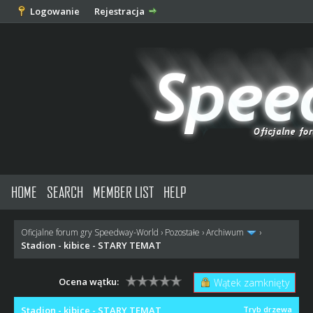
Logowanie
Rejestracja
HOME
SEARCH
MEMBER LIST
HELP
Oficjalne forum gry Speedway-World
›
Pozostałe
›
Archiwum
›
Stadion - kibice - STARY TEMAT
Ocena wątku:
Wątek zamknięty
Stadion - kibice - STARY TEMAT
Tryb drzewa