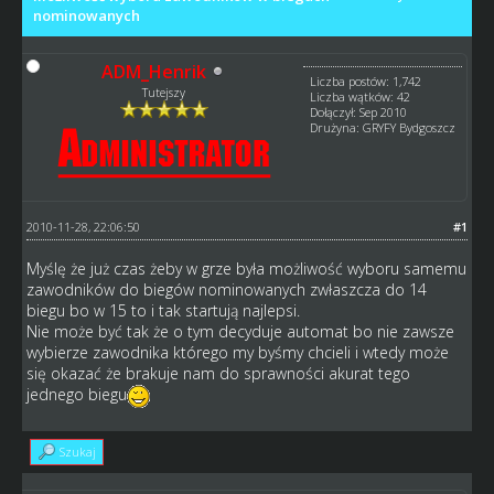
nominowanych
ADM_Henrik
Liczba postów: 1,742
Tutejszy
Liczba wątków: 42
Dołączył: Sep 2010
Drużyna: GRYFY Bydgoszcz
2010-11-28, 22:06:50
#1
Myślę że już czas żeby w grze była możliwość wyboru samemu
zawodników do biegów nominowanych zwłaszcza do 14
biegu bo w 15 to i tak startują najlepsi.
Nie może być tak że o tym decyduje automat bo nie zawsze
wybierze zawodnika którego my byśmy chcieli i wtedy może
się okazać że brakuje nam do sprawności akurat tego
jednego biegu
Szukaj