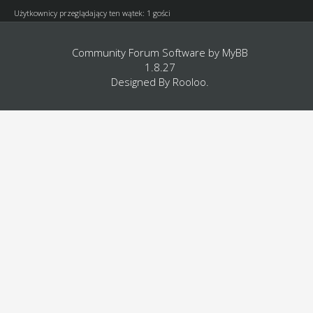
Użytkownicy przeglądający ten wątek: 1 gości
Community Forum Software by
MyBB
1.8.27
Designed By
Rooloo
.