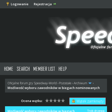
Logowanie
Rejestracja
HOME
SEARCH
MEMBER LIST
HELP
Oficjalne forum gry Speedway-World
›
Pozostałe
›
Archiwum
›
Możliwość wyboru zawodników w biegach nominowanych
Ocena wątku:
Wątek zamknięty
Możliwość wyboru zawodników w biegach
Tryb drzewa