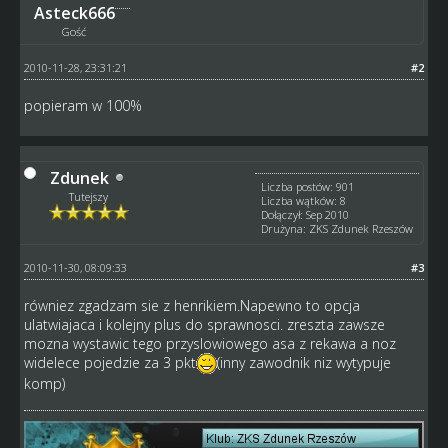
Asteck666
Gość
2010-11-28, 23:31:21
#2
popieram w 100%
Zdunek
Liczba postów: 901
Tutejszy
Liczba wątków: 8
Dołączył: Sep 2010
Drużyna: ZKS Zdunek Rzeszów
2010-11-30, 08:09:33
#3
równiez zgadzam sie z henrikiem.Napewno to opcja
ulatwiajaca i kolejny plus do sprawnosci. zreszta zawsze
mozna wystawic tego przyslowiowego asa z rekawa a noz
widelece pojedzie za 3 pkt
(inny zawodnik niz wytypuje
komp)