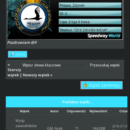
Pozdrawiam @ll
Szukaj
«
Starszy
wątek
|
Nowszy wątek
»
Wątek zamknięty
Podobne wątki…
Wątek:
Autor
Odpowiedzi:
Wyświetleń:
Ostatn
Wysp
zawodników
2018-07-29,
GM_Arek
71
144,008