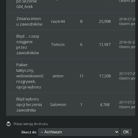
po sezonie
Ostatni post
GM_Arek
Zmiana imion
2018-07-28,
nazir44
8
25,098
u zawodników
Ostatni post
Błąd ... czasy
osiągane
2018-06-23,
Tomcio
6
11,937
przez
Ostatni post
zawodników
Pakiet
taktyczny,
2017-07-29,
widowiskowość
anton
11
17,208
Ostatni post
rozgrywek,
opcja wyboru
Błąd wyboru
2017-07-23,
opcji leczenia
Salomon
1
4,768
Ostatni post
zawodnika
Pokaż wersję do druku
Skocz do: