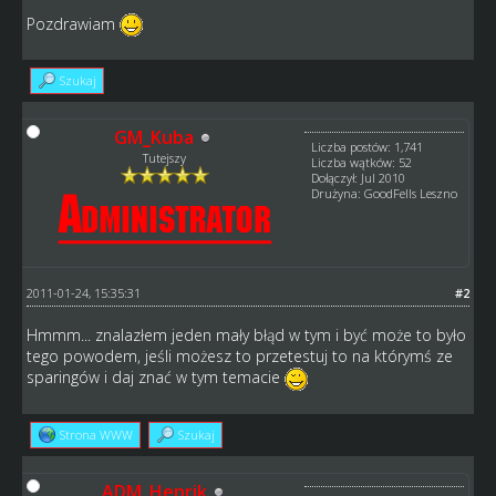
Pozdrawiam
Szukaj
GM_Kuba
Liczba postów: 1,741
Tutejszy
Liczba wątków: 52
Dołączył: Jul 2010
Drużyna: GoodFells Leszno
2011-01-24, 15:35:31
#2
Hmmm... znalazłem jeden mały błąd w tym i być może to było
tego powodem, jeśli możesz to przetestuj to na którymś ze
sparingów i daj znać w tym temacie
Strona WWW
Szukaj
ADM_Henrik