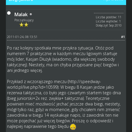
Malak
Liczba postów: 11
Początkujący
Liczba wątków: 1
Dołączył: Sep 2010
2011-01-24, 08:13:51
#1
Po raz kolejny spotkała mnie przykra sytuacja. Otóż pod
numerem 7 praktycznie w każdym meczu ligowym startuje
mój lider, Kasjan Dłużyk (wiadomo, dla większej swobody
taktycznej). Niestety, ma on chyba przypisane pięć biegów i
ani jednego więcej.
Przykład z wczorajszego meczu (
http://speedway-
world.pl/live.php?id=10599
): W biegu 8 Kasjan jedzie jako
rezerwa taktyczna, co było jego czwartym startem tego dnia
(bieg juniorski+2x rez. zwykła+ taktyczna). Teoretycznie
powinien mieć możliwość jechać jeszcze dwa biegi, niestety,
mógł tylko raz, gdyż w momencie, gdy chciałem nim zmienić
zawodnika w biegu 14 wyskakuje napis, iż zawodnik ten nie
może pojechać już więcej biegów. Proszę o odpowiedź i
najlepiej naprawienie tego błędu