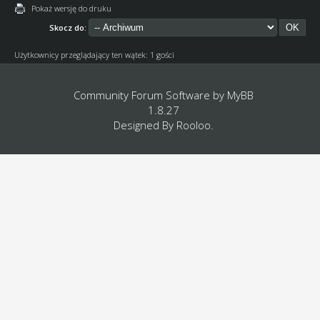
Pokaż wersję do druku
Skocz do:
Użytkownicy przeglądający ten wątek: 1 gości
Community Forum Software by
MyBB
1.8.27
Designed By
Rooloo
.