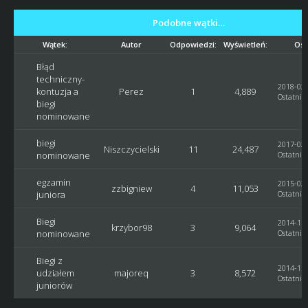
Podobne wątki…
Wątek:
Autor
Odpowiedzi:
Wyświetleń:
Ost
Błąd
techniczny-
2018-02-
kontuzja a
Perez
1
4,889
Ostatni p
biegi
nominowane
biegi
2017-02-
Niszczycielski
11
24,487
nominowane
Ostatni p
egzamin
2015-02-
zzbigniew
4
11,053
juniora
Ostatni p
Biegi
2014-11-
krzybor98
3
9,064
nominowane
Ostatni p
Biegi z
2014-11-
udziałem
majoreq
3
8,572
Ostatni p
juniorów