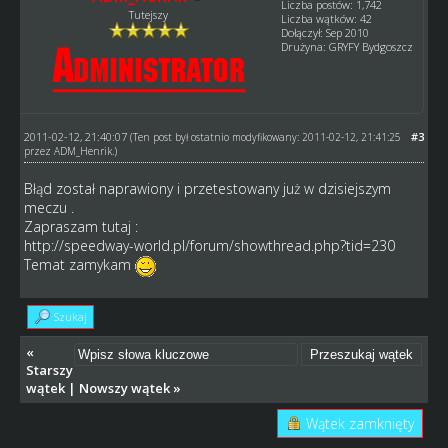
Liczba postów: 1,742
Tutejszy
Liczba wątków: 42
Dołączył: Sep 2010
Drużyna: GRYFY Bydgoszcz
2011-02-12, 21:40:07
#3
(Ten post był ostatnio modyfikowany: 2011-02-12, 21:41:25
przez
ADM_Henrik
.)
Błąd został naprawiony i przetestowany już w dzisiejszym
meczu .
Zapraszam tutaj :
http://speedway-world.pl/forum/showthread.php?tid=230
Temat zamykam
Szukaj
«
Starszy
wątek
|
Nowszy wątek
»
Wątek zamknięty