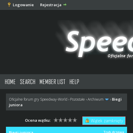
Logowanie
Rejestracja
HOME
SEARCH
MEMBER LIST
HELP
Biegi
Oficjalne forum gry Speedway-World
›
Pozostałe
›
Archiwum
›
juniora
Ocena wątku:
Wątek zamknięty
Biegi juniora
Tryb drzewa