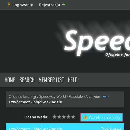
Logowanie
Rejestracja
HOME
SEARCH
MEMBER LIST
HELP
Oficjalne forum gry Speedway-World
›
Pozostałe
›
Archiwum
›
Czwórmecz - błąd w składzie
Ocena wątku:
Wątek zamknięty
Czwórmecz - błąd w składzie
Tryb drzewa