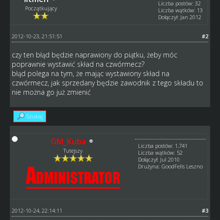
Liczba postów: 32
Początkujący
Liczba wątków: 13
Dołączył: Jan 2012
2012-10-23, 21:51:51
#2
czy ten błąd będzie naprawiony do piątku, żeby móc
poprawnie wystawić skład na czwórmecz?
błąd polega na tym, że mając wystawiony skład na
czwórmecz, jak sprzedany będzie zawodnik z tego składu to
nie można go już zmienić
Szukaj
GM_Kuba
Liczba postów: 1,741
Tutejszy
Liczba wątków: 52
Dołączył: Jul 2010
Drużyna: GoodFells Leszno
2012-10-24, 22:14:11
#3