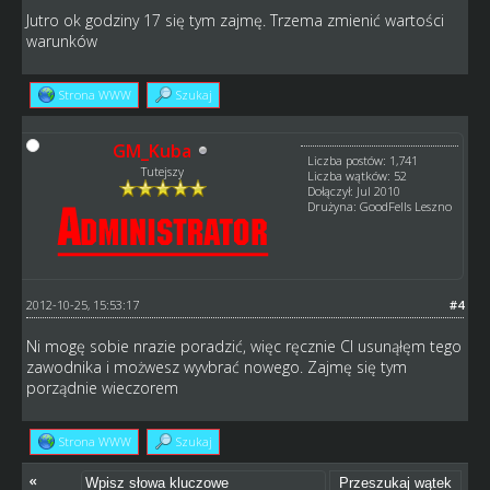
Jutro ok godziny 17 się tym zajmę. Trzema zmienić wartości
warunków
Strona WWW
Szukaj
GM_Kuba
Liczba postów: 1,741
Tutejszy
Liczba wątków: 52
Dołączył: Jul 2010
Drużyna: GoodFells Leszno
2012-10-25, 15:53:17
#4
Ni mogę sobie nrazie poradzić, więc ręcznie CI usunąłęm tego
zawodnika i możwesz wyvbrać nowego. Zajmę się tym
porządnie wieczorem
Strona WWW
Szukaj
«