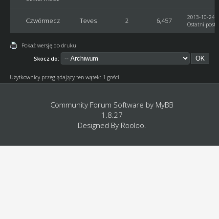
2013-10-24, 
Czwórmecz
Teves
2
6,457
Ostatni post
:
Pokaż wersję do druku
Skocz do:
Użytkownicy przeglądający ten wątek: 1 gości
Community Forum Software by
MyBB
1.8.27
Designed By
Rooloo
.