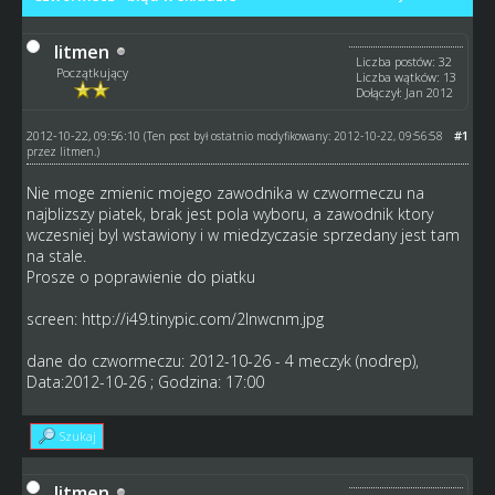
litmen
Liczba postów: 32
Początkujący
Liczba wątków: 13
Dołączył: Jan 2012
2012-10-22, 09:56:10
#1
(Ten post był ostatnio modyfikowany: 2012-10-22, 09:56:58
przez
litmen
.)
Nie moge zmienic mojego zawodnika w czwormeczu na
najblizszy piatek, brak jest pola wyboru, a zawodnik ktory
wczesniej byl wstawiony i w miedzyczasie sprzedany jest tam
na stale.
Prosze o poprawienie do piatku
screen:
http://i49.tinypic.com/2lnwcnm.jpg
dane do czwormeczu: 2012-10-26 - 4 meczyk (nodrep),
Data:2012-10-26 ; Godzina: 17:00
Szukaj
litmen