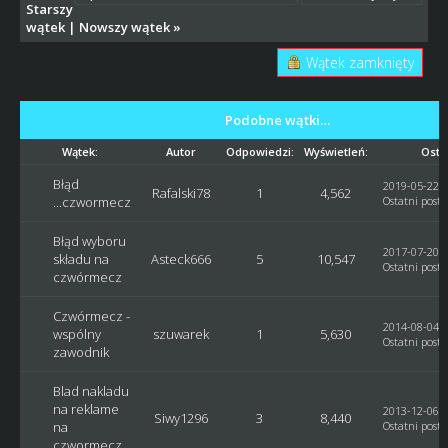
Starszy
wątek
|
Nowszy wątek
»
Wątek zamknięty
Podobne wątki…
Wątek:
Autor
Odpowiedzi:
Wyświetleń:
Osta
Błąd
2019-05-22, 
Rafalski78
1
4,562
...czwormecz
Ostatni post
:
Błąd wyboru
2017-07-20, 
składu na
Asteck666
5
10,547
Ostatni post
:
czwórmecz
Czwórmecz -
2014-08-04, 
wspólny
szuwarek
1
5,630
Ostatni post
:
zawodnik
Blad nakladu
na reklame
2013-12-06, 
Siwy1296
3
8,440
na
Ostatni post
:
czwormecz