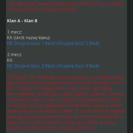
celu założonym temacie dotyczącym tabel oraz tzw. rozpiski
na mecze). Robi to według schematu:
Klan A - Klan B
1 mecz:
KA: (skrót nazwy klanu)
KB: Drużyna Gość 1 (Nick) i Drużyna Gość 2 (Nick)
2 mecz:
KA:
KB: Drużyna Gość 3 (Nick) i Drużyna Gość 4 (Nick)
3.Do godz. 24 w Niedzielę poprzedzający mecz kapitan (bądź
jego zastępca) klanu gospodarzy dobiera do każdego meczu
po 2 drużyny ze swojego klanu i tym samym sporządza
harmonogram spotkań (kto z kim). Kapitan wybiera 2 drużyny
na których torach zostaną rozegrane spotkania tym samym
te drużyny zostają zobligowane do wysłania wyzwania swoim
przeciwnikom na najbliższa kolejkę. O swoim wyborze kapitan
klanu gospodarzy powinien podać na forum (w specjalnie do
tego celu założonym temacie dotyczącym tabel oraz tzw.
rozpiski na mecze). Robi to według schematu: