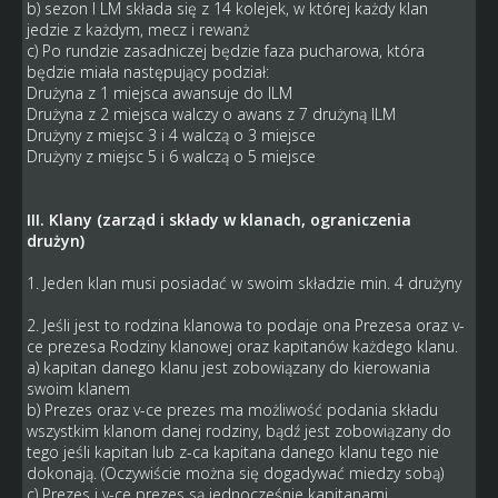
b) sezon I LM składa się z 14 kolejek, w której każdy klan
jedzie z każdym, mecz i rewanż
c) Po rundzie zasadniczej będzie faza pucharowa, która
będzie miała następujący podział:
Drużyna z 1 miejsca awansuje do ILM
Drużyna z 2 miejsca walczy o awans z 7 drużyną ILM
Drużyny z miejsc 3 i 4 walczą o 3 miejsce
Drużyny z miejsc 5 i 6 walczą o 5 miejsce
III. Klany (zarząd i składy w klanach, ograniczenia
drużyn)
1. Jeden klan musi posiadać w swoim składzie min. 4 drużyny
2. Jeśli jest to rodzina klanowa to podaje ona Prezesa oraz v-
ce prezesa Rodziny klanowej oraz kapitanów każdego klanu.
a) kapitan danego klanu jest zobowiązany do kierowania
swoim klanem
b) Prezes oraz v-ce prezes ma możliwość podania składu
wszystkim klanom danej rodziny, bądź jest zobowiązany do
tego jeśli kapitan lub z-ca kapitana danego klanu tego nie
dokonają. (Oczywiście można się dogadywać miedzy sobą)
c) Prezes i v-ce prezes są jednocześnie kapitanami