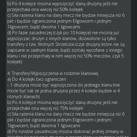
b) Po 4 kolejce można wypożyczyć daną drużynę jeśli nie
przejechała ona wiecej niż 50% kolejek
c) Siła rażenia klanu na dany mecz nie będzie mniejsza niż 6
pkt i będzie ograniczona jednym Eligowcem i jednym
1ligowcem, bądź dwoma 1 ligowcami
d) Po fazie zasadniczej (czyli po 10 kolejce) nie można już
wypożyczać drużyn z innych klanów, dozwolone są tylko
transfery z tzw. Wolnych Strzelców (czyli drużyny które nie są
zapisane w żadnym klanie, bądź zostały wycofane z innego
klanu i nie przejechały w nim więcej niż 50% meczów, czyli 5
kolejek)
4. Transfery/Wypożyczenia w rodzinie klanowej
a) Do 4 kolejki bez ograniczeń
- 1 drużyna może być wypożyczona do jednego klanu (nie
może być tak że jedna drużyna przez 4 kolejki będzie w 4
różnych klanach)
b) Po 4 kolejce można wypożyczyć daną drużynę jeśli nie
przejechała ona więcej niż 75% kolejek
c) Siła rażenia klanu na dany mecz nie będzie mniejsza niż 6
pkt i będzie ograniczona jednym Eligowcem i jednym
1ligowcem, bądź dwoma 1 ligowcami
d) Po rundzie zasadniczej można dokonać jednej zmiany w