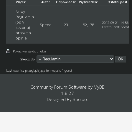
Wątek:
Autor
Odpowiedzi:
Wyświetleń:
Ostatni post
Nowy
Regulamin
(od VI
2012-09-21, 14:38:0
Speed
23
52,178
sezonu)
Ostatni post
:
Speed
proszę o
opinie
Pokaż wersję do druku
Skocz do:
Użytkownicy przeglądający ten wątek: 1 gości
Community Forum Software by
MyBB
1.8.27
Designed By
Rooloo
.