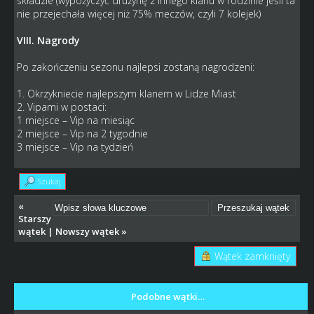
składzie (wypożyczyć drużynę z innego klanu w rodzinie jeśli ta
nie przejechała więcej niż 75% meczów, czyli 7 kolejek)
VIII. Nagrody
Po zakończeniu sezonu najlepsi zostaną nagrodzeni:
1. Okrzykniecie najlepszym klanem w Lidze Miast
2. Vipami w postaci:
1 miejsce – Vip na miesiąc
2 miejsce – Vip na 2 tygodnie
3 miejsce – Vip na tydzień
Szukaj
«
Starszy
wątek
|
Nowszy wątek
»
Wątek zamknięty
Podobne wątki…