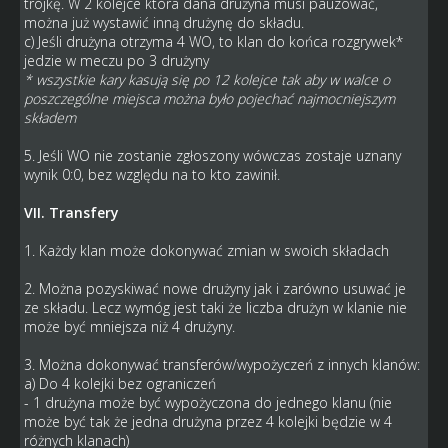
trójkę. W 2 kolejce która dana drużyna musi pauzować,
można już wystawić inną drużynę do składu.
c) Jeśli drużyna otrzyma 4 WO, to klan do końca rozgrywek*
jedzie w meczu po 3 drużyny
* wszystkie kary kasują się po 12 kolejce tak aby w walce o
poszczególne miejsca można było pojechać najmocniejszym
składem
5. Jeśli WO nie zostanie zgłoszony wówczas zostaje uznany
wynik 0:0, bez względu na to kto zawinił.
VII. Transfery
1. Każdy klan może dokonywać zmian w swoich składach
2. Można pozyskiwać nowe drużyny jak i zarówno usuwać je
ze składu. Lecz wymóg jest taki że liczba drużyn w klanie nie
może być mniejsza niż 4 drużyny.
3. Można dokonywać transferów/wypożyczeń z innych klanów:
a) Do 4 kolejki bez ograniczeń
- 1 drużyna może być wypożyczona do jednego klanu (nie
może być tak że jedna drużyna przez 4 kolejki będzie w 4
różnych klanach)