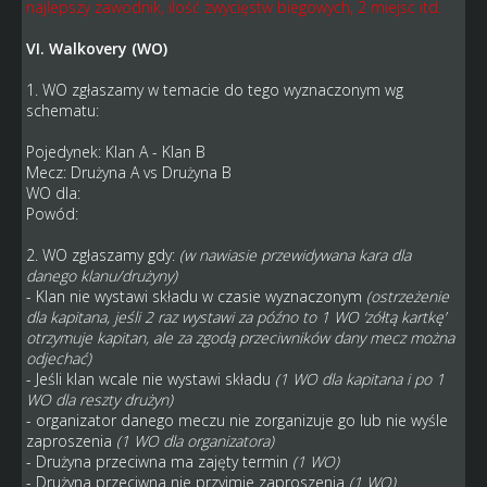
najlepszy zawodnik, ilość zwycięstw biegowych, 2 miejsc itd.
VI. Walkovery (WO)
1. WO zgłaszamy w temacie do tego wyznaczonym wg
schematu:
Pojedynek: Klan A - Klan B
Mecz: Drużyna A vs Drużyna B
WO dla:
Powód:
2. WO zgłaszamy gdy:
(w nawiasie przewidywana kara dla
danego klanu/drużyny)
- Klan nie wystawi składu w czasie wyznaczonym
(ostrzeżenie
dla kapitana, jeśli 2 raz wystawi za późno to 1 WO ‘zółtą kartkę’
otrzymuje kapitan, ale za zgodą przeciwników dany mecz można
odjechać)
- Jeśli klan wcale nie wystawi składu
(1 WO dla kapitana i po 1
WO dla reszty drużyn)
- organizator danego meczu nie zorganizuje go lub nie wyśle
zaproszenia
(1 WO dla organizatora)
- Drużyna przeciwna ma zajęty termin
(1 WO)
- Drużyna przeciwna nie przyjmie zaproszenia
(1 WO)