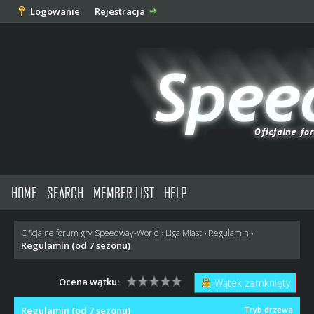
Logowanie
Rejestracja
HOME
SEARCH
MEMBER LIST
HELP
Oficjalne forum gry Speedway-World
›
Liga Miast
›
Regulamin
›
Regulamin (od 7 sezonu)
Ocena wątku:
Wątek zamknięty
Regulamin (od 7 sezonu)
Tryb drzewa