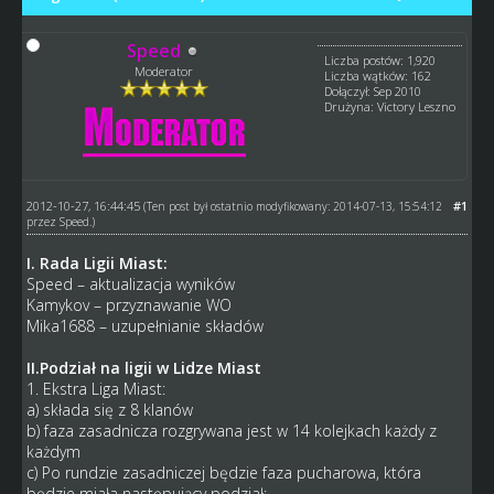
Speed
Liczba postów: 1,920
Moderator
Liczba wątków: 162
Dołączył: Sep 2010
Drużyna: Victory Leszno
2012-10-27, 16:44:45
#1
(Ten post był ostatnio modyfikowany: 2014-07-13, 15:54:12
przez
Speed
.)
I. Rada Ligii Miast:
Speed – aktualizacja wyników
Kamykov – przyznawanie WO
Mika1688 – uzupełnianie składów
II.Podział na ligii w Lidze Miast
1. Ekstra Liga Miast:
a) składa się z 8 klanów
b) faza zasadnicza rozgrywana jest w 14 kolejkach każdy z
każdym
c) Po rundzie zasadniczej będzie faza pucharowa, która
będzie miała następujący podział: