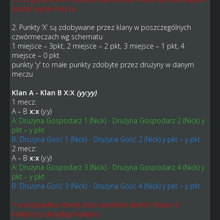
podać wyniki meczu
2. Punkty ‘X’ są zdobywane przez klany w poszczególnych
czwórmeczach wg schematu
1 miejsce – 3pkt, 2 miejsce – 2 pkt, 3 miejsce – 1 pkt, 4
miejsce – 0 pkt
punkty 'y' to małe punkty zdobyte przez drużyny w danym
meczu
Klan A - Klan B
X:X
(yy:yy)
1 mecz:
A – B
x:x
(y:y)
A: Drużyna Gospodarz 1 (Nick) - Drużyna Gospodarz 2 (Nick) y
pkt – y pkt
B: Drużyna Gość 1 (Nick) - Drużyna Gość 2 (Nick) y pkt – y pkt
2 mecz:
A – B
x:x
(y:y)
A: Drużyna Gospodarz 3 (Nick) - Drużyna Gospodarz 4 (Nick) y
pkt – y pkt
B: Drużyna Gość 3 (Nick) - Drużyna Gość 4 (Nick) y pkt – y pkt
* w przypadku równej ilości punktów dwóch drużyn o
kolejności decyduje kolejno: