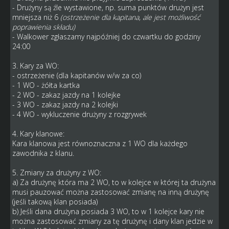
- Drużyny są źle wystawione, np. suma punktów drużyn jest
mniejsza niż 6
(ostrzeżenie dla kapitana, ale jest możliwość
poprawienia składu)
- Walkower zgłaszamy najpóźniej do czwartku do godziny
24:00
3. Kary za WO:
- ostrzeżenie (dla kapitanów w/w za co)
- 1 WO - żółta kartka
- 2 WO - zakaz jazdy na 1 kolejke
- 3 WO - zakaz jazdy na 2 kolejki
- 4 WO - wykluczenie drużyny z rozgrywek
4. Kary klanowe:
Kara klanowa jest równoznaczna z 1 WO dla każdego
zawodnika z klanu.
5. Zmiany za drużyny z WO:
a) Za drużynę która ma 2 WO, to w kolejce w której ta drużyna
musi pauzować można zastosować zmianę na inną drużynę
(jeśli takową klan posiada)
b) Jeśli dana drużyna posiada 3 WO, to w 1 kolejce kary nie
można zastosować zmiany za tę drużynę i dany klan jedzie w