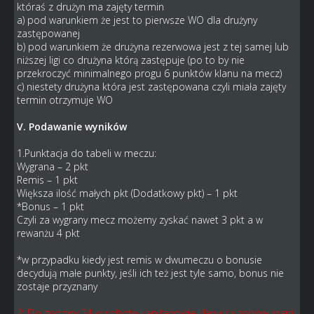
któraś z drużyn ma zajęty termin
a) pod warunkiem że jest to pierwsze WO dla drużyny
zastępowanej
b) pod warunkiem że drużyna rezerwowa jest z tej samej lub
niższej ligi co drużyna którą zastępuje (po to by nie
przekroczyć minimalnego progu 6 punktów klanu na mecz)
c) niestety drużyna która jest zastępowana czyli miała zajęty
termin otrzymuje WO
V. Podawanie wyników
1.Punktacja do tabeli w meczu:
Wygrana – 2 pkt
Remis – 1 pkt
Większa ilość małych pkt (Dodatkowy pkt) – 1 pkt
*Bonus – 1 pkt
Czyli za wygrany mecz możemy zyskać nawet 3 pkt a w
rewanżu 4 pkt
*w przypadku kiedy jest remis w dwumeczu o bonusie
decydują małe punkty, jeśli ich też jest tyle samo, bonus nie
zostaje przyznany
2. Do godziny 24 w sobotę kapitanowie klanu są zobowiązani