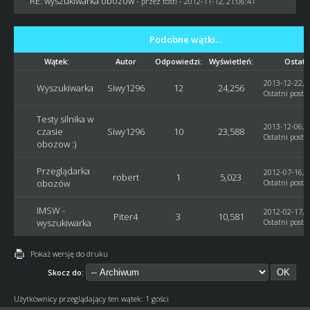
RE: wyszukiwarka obozów
- przez
tosti
- 2012-11-12, 21:06:41
Podobne wątki…
Wątek:
Autor
Odpowiedzi:
Wyświetleń:
Ostatn
2013-12-22, 1
Wyszukiwarka
Siwy1296
12
24,256
Ostatni post
:
Testy silnika w
2013-12-06, 1
czasie
Siwy1296
10
23,588
Ostatni post
:
obozow :)
Przeglądarka
2012-07-16, 0
robert
1
5,023
obozów
Ostatni post
:
IMSW -
2012-02-17, 2
Piter4
3
10,581
wyszukiwarka
Ostatni post
:
Pokaż wersję do druku
Skocz do:
Użytkownicy przeglądający ten wątek: 1 gości