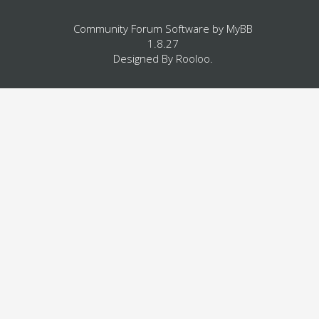
Community Forum Software by
MyBB
1.8.27
Designed By
Rooloo
.