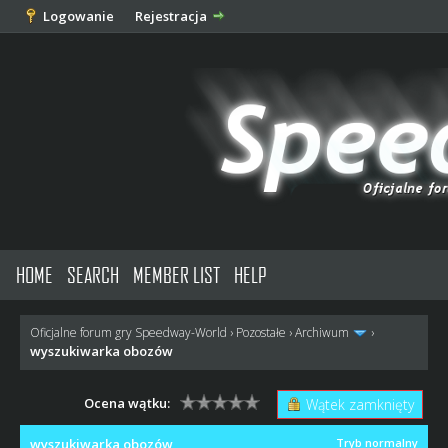
Logowanie
Rejestracja
HOME
SEARCH
MEMBER LIST
HELP
Oficjalne forum gry Speedway-World
›
Pozostałe
›
Archiwum
›
wyszukiwarka obozów
Ocena wątku:
Wątek zamknięty
wyszukiwarka obozów
Tryb normalny