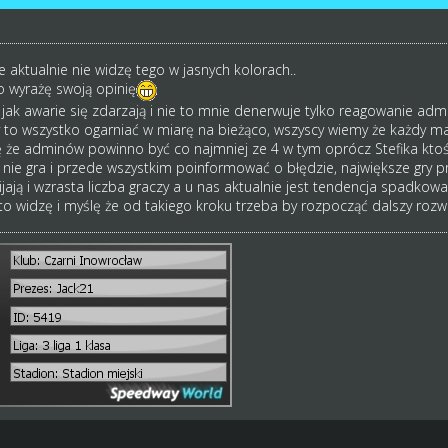
le aktualnie nie widzę tego w jasnych kolorach..
to wyrażę swoją opinię
jak awarie się zdarzają i nie to mnie denerwuje tylko reagowanie adm
o wszystko ogarniać w miarę na bieżąco, wszyscy wiemy że każdy ma sw
ę że adminów powinno być co najmniej ze 4 w tym oprócz Stefika ktoś
o nie gra i przede wszystkim poinformować o błędzie, największe gry 
ijają i wzrasta liczba graczy a u nas aktualnie jest tendencja spadkowa
to widzę i myślę że od takiego kroku trzeba by rozpocząć dalszy rozwój