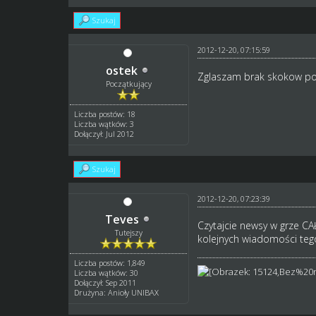
Szukaj
2012-12-20, 07:15:59
ostek
Zglaszam brak skokow po 
Początkujący
Liczba postów: 18
Liczba wątków: 3
Dołączył: Jul 2012
Szukaj
2012-12-20, 07:23:39
Teves
Czytajcie newsy w grze CA
Tutejszy
kolejnych wiadomości teg
Liczba postów: 1,849
Liczba wątków: 30
Dołączył: Sep 2011
Drużyna: Anioły UNIBAX