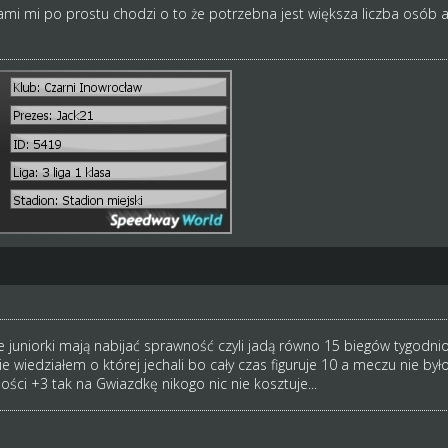
i mi po prostu chodzi o to że potrzebna jest większa liczba osób ab
Moje juniorki mają nabijać sprawność czyli jadą równo 15 biegów tygo
nie wiedziałem o której jechali bo cały czas figuruje 10 a meczu nie by
ci +3 tak na Gwiazdkę nikogo nic nie kosztuje...