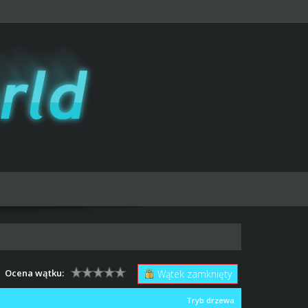
Ocena wątku:
Wątek zamknięty
Tryb drzewa