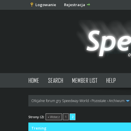
Logowanie
Rejestracja
HOME
SEARCH
MEMBER LIST
HELP
Oficjalne forum gry Speedway-World
›
Pozostałe
›
Archiwum
0 głosów - średnia: 0
1
2
3
4
5
Strony (2):
« Wstecz
1
2
Trening