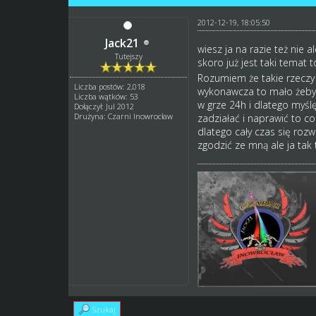
2012-12-19, 18:05:50
Jack21
wiesz ja na razie też nie a
Tutejszy
skoro już jest taki temat 
Rozumiem że takie rzeczy 
Liczba postów: 2,018
wykonawcza to mało żeby t
Liczba wątków: 53
w grze 24h i dlatego myśl
Dołączył: Jul 2012
Drużyna: Czarni Inowrocław
zadziałać i naprawić to c
dlatego cały czas się rozw
zgodzić ze mną ale ja tak 
Szukaj