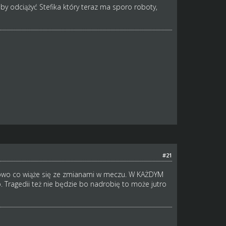
y odciążyć Stefika który teraz ma sporo roboty,
#21
dniowo co wiąże się ze zmianami w meczu. W KAŻDYM
ło. Tragedii też nie będzie bo nadrobię to może jutro