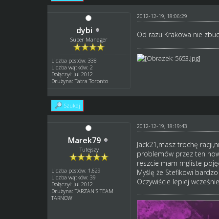
2012-12-19, 18:06:29
dybi
Od razu Krakowa nie zbu
Super Manager
Liczba postów: 338
Liczba wątków: 2
Dołączył: Jul 2012
Drużyna: Tatra Toronto
Szukaj
2012-12-19, 18:19:43
Marek79
Jack21,masz trochę racji,n
Tutejszy
problemów przez ten nowy 
reszcie mam mgliste pojęci
Liczba postów: 1,629
Myślę że Stefikowi bardzo
Liczba wątków: 39
Oczywiście lepiej wcześniej.
Dołączył: Jul 2012
Drużyna: TARZAN'S TEAM
TARNOW