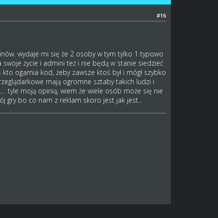
#16
inów. wydaje mi się że 2 osoby w tym tylko 1 typowo
oje życie i admini też i nie będą w stanie siedzieć
 kto ogarnia kod, żeby zawsze ktoś był i mógł szybko
przeglądarkowe mają ogromne sztaby takich ludzi i
.... tyle moją opinią, wiem że wiele osób może się nie
 gry bo co nam z reklam skoro jest jak jest...