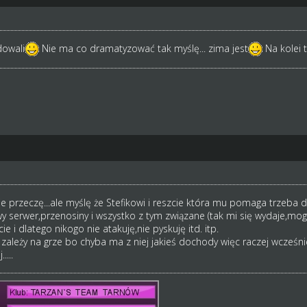
dowali
Nie ma co dramatyzować tak myślę... zima jest
Na kolei te
ie przeczę...ale myślę że Stefikowi i reszcie która mu pomaga trzeba da
serwer,przenosiny i wszystko z tym związane (tak mi się wydaje,mogę 
e i dlatego nikogo nie atakuję,nie pyskuję itd. itp.
 zależy na grze bo chyba ma z niej jakieś dochody więc raczej wcześnie
....