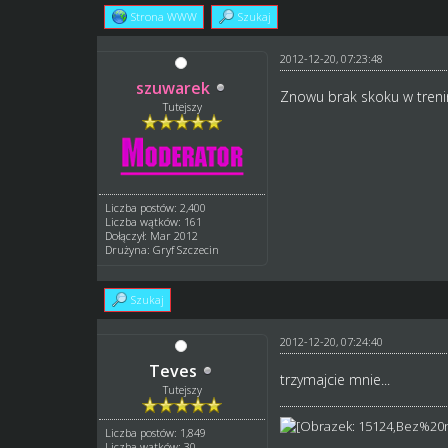
Strona WWW
Szukaj
2012-12-20, 07:23:48
szuwarek
Znowu brak skoku w treni
Tutejszy
Liczba postów: 2,400
Liczba wątków: 161
Dołączył: Mar 2012
Drużyna: Gryf Szczecin
Szukaj
2012-12-20, 07:24:40
Teves
trzymajcie mnie...
Tutejszy
Liczba postów: 1,849
Liczba wątków: 30