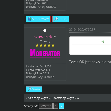
Dołączył: Sep 2011
Drużyna: Anioły UNIBAX
Strona WWW
Szukaj
2012-12-20, 07:30:37
szuwarek
Teves napisał(a):
Tutejszy
trzymajcie mnie...
Teves OK jest news, nie 
Liczba postów: 2,400
Liczba wątków: 161
Dołączył: Mar 2012
Drużyna: Gryf Szczecin
Szukaj
«
Starszy wątek
|
Nowszy wątek
»
Strony (2):
« Wstecz
1
2