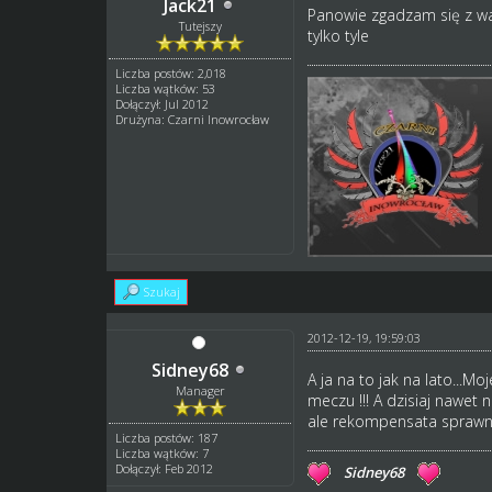
Jack21
Panowie zgadzam się z wam
Tutejszy
tylko tyle
Liczba postów: 2,018
Liczba wątków: 53
Dołączył: Jul 2012
Drużyna: Czarni Inowrocław
Szukaj
2012-12-19, 19:59:03
Sidney68
A ja na to jak na lato...
Manager
meczu !!! A dzisiaj nawet 
ale rekompensata sprawnoś
Liczba postów: 187
Liczba wątków: 7
Dołączył: Feb 2012
Sidney68