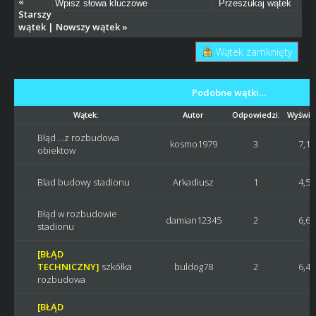
«
Starszy
wątek
|
Nowszy wątek
»
Wątek zamknięty
Podobne wątki…
Wątek:
Autor
Odpowiedzi:
Wyświet
Błąd ...z rozbudowa
kosmo1979
3
7,1
obiektow
Blad budowy stadionu
Arkadiusz
1
4,5
Błąd w rozbudowie
damian12345
2
6,6
stadionu
[BŁĄD
TECHNICZNY]
szkółka
buldog78
2
6,4
rozbudowa
[BŁĄD