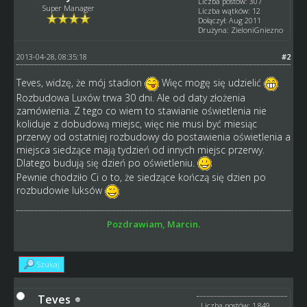
Liczba postów: 307
Super Manager
Liczba wątków: 12
Dołączył: Aug 2011
Drużyna: ZieloniGniezno
2013-04-28, 08:35:18
#2
Teves, widzę, że mój stadion
Więc mogę się udzielić
Rozbudowa Luxów trwa 30 dni. Ale od daty złożenia
zamówienia. Z tego co wiem to stawianie oświetlenia nie
koliduje z dobudową miejsc, więc nie musi być miesiąc
przerwy od ostatniej rozbudowy do postawienia oświetlenia a
miejsca siedzące mają tydzień od innych miejsc przerwy.
Dlatego budują się dzień po oświetleniu.
Pewnie chodziło Ci o to, że siedzące kończą się dzien po
rozbudowie luksów
Pozdrawiam, Marcin.
Szukaj
Teves
Liczba postów: 1,849