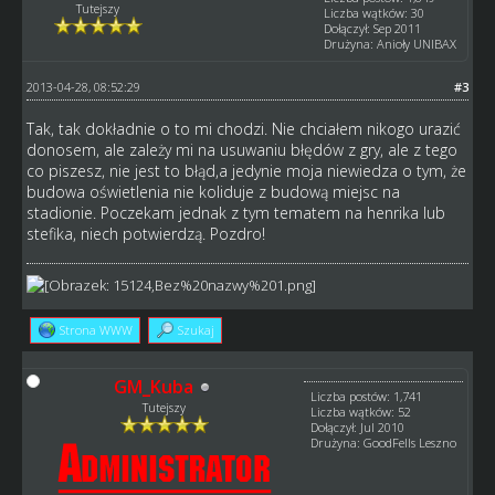
Tutejszy
Liczba wątków: 30
Dołączył: Sep 2011
Drużyna: Anioły UNIBAX
2013-04-28, 08:52:29
#3
Tak, tak dokładnie o to mi chodzi. Nie chciałem nikogo urazić
donosem, ale zależy mi na usuwaniu błędów z gry, ale z tego
co piszesz, nie jest to błąd,a jedynie moja niewiedza o tym, że
budowa oświetlenia nie koliduje z budową miejsc na
stadionie. Poczekam jednak z tym tematem na henrika lub
stefika, niech potwierdzą. Pozdro!
Strona WWW
Szukaj
GM_Kuba
Liczba postów: 1,741
Tutejszy
Liczba wątków: 52
Dołączył: Jul 2010
Drużyna: GoodFells Leszno