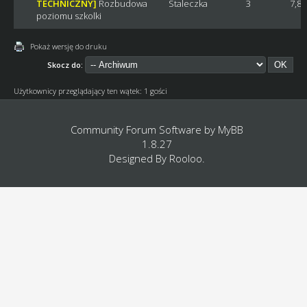
TECHNICZNY]
Rozbudowa
Staleczka
3
7,8
poziomu szkolki
Pokaż wersję do druku
Skocz do:
Użytkownicy przeglądający ten wątek: 1 gości
Community Forum Software by
MyBB
1.8.27
Designed By
Rooloo
.