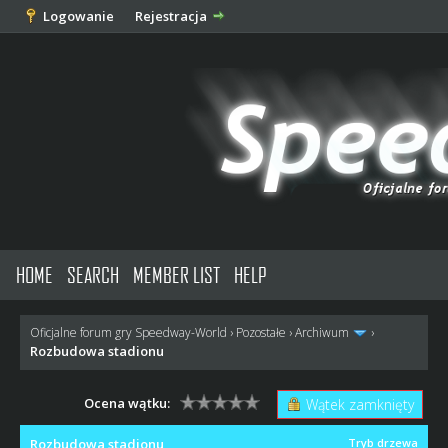
Logowanie
Rejestracja
HOME
SEARCH
MEMBER LIST
HELP
Oficjalne forum gry Speedway-World
›
Pozostałe
›
Archiwum
›
Rozbudowa stadionu
Ocena wątku:
Wątek zamknięty
Rozbudowa stadionu
Tryb drzewa