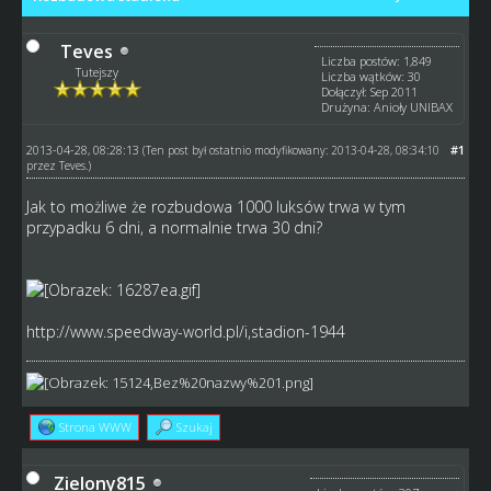
Teves
Liczba postów: 1,849
Tutejszy
Liczba wątków: 30
Dołączył: Sep 2011
Drużyna: Anioły UNIBAX
2013-04-28, 08:28:13
#1
(Ten post był ostatnio modyfikowany: 2013-04-28, 08:34:10
przez
Teves
.)
Jak to możliwe że rozbudowa 1000 luksów trwa w tym
przypadku 6 dni, a normalnie trwa 30 dni?
http://www.speedway-world.pl/i,stadion-1944
Strona WWW
Szukaj
Zielony815