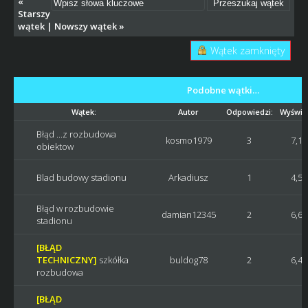
«
Starszy
wątek
|
Nowszy wątek
»
Wątek zamknięty
Podobne wątki…
Wątek:
Autor
Odpowiedzi:
Wyświet
Błąd ...z rozbudowa
kosmo1979
3
7,1
obiektow
Blad budowy stadionu
Arkadiusz
1
4,5
Błąd w rozbudowie
damian12345
2
6,6
stadionu
[BŁĄD
TECHNICZNY]
szkółka
buldog78
2
6,4
rozbudowa
[BŁĄD