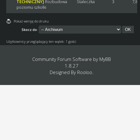
TECHNICZNY]
Rozbudowa
Staleczka
3
7,8
poziomu szkolki
Pokaż wersję do druku
Skocz do:
Użytkownicy przeglądający ten wątek: 1 gości
Community Forum Software by
MyBB
1.8.27
Designed By
Rooloo
.