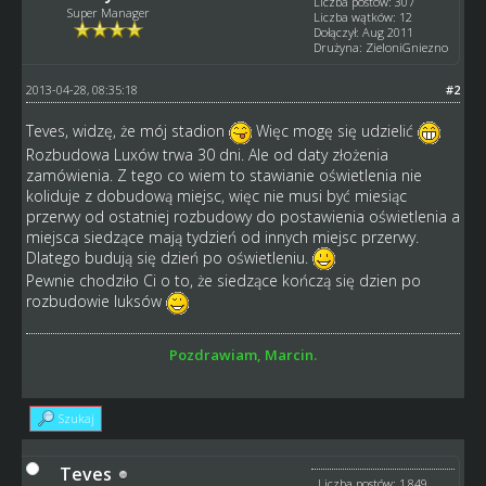
Liczba postów: 307
Super Manager
Liczba wątków: 12
Dołączył: Aug 2011
Drużyna: ZieloniGniezno
2013-04-28, 08:35:18
#2
Teves, widzę, że mój stadion
Więc mogę się udzielić
Rozbudowa Luxów trwa 30 dni. Ale od daty złożenia
zamówienia. Z tego co wiem to stawianie oświetlenia nie
koliduje z dobudową miejsc, więc nie musi być miesiąc
przerwy od ostatniej rozbudowy do postawienia oświetlenia a
miejsca siedzące mają tydzień od innych miejsc przerwy.
Dlatego budują się dzień po oświetleniu.
Pewnie chodziło Ci o to, że siedzące kończą się dzien po
rozbudowie luksów
Pozdrawiam, Marcin.
Szukaj
Teves
Liczba postów: 1,849