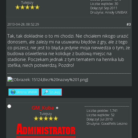
Tutejszy
Liczba wątków: 30
Dołączył: Sep 2011
Drużyna: Anioły UNIBAX
2013-04-28, 08:52:29
#3
Tak, tak dokładnie o to mi chodzi. Nie chciałem nikogo urazić
donosem, ale zależy mi na usuwaniu błędów z gry, ale z tego
co piszesz, nie jest to błąd,a jedynie moja niewiedza o tym, że
budowa oświetlenia nie koliduje z budową miejsc na
stadionie. Poczekam jednak z tym tematem na henrika lub
stefika, niech potwierdzą. Pozdro!
Strona WWW
Szukaj
GM_Kuba
Liczba postów: 1,741
Tutejszy
Liczba wątków: 52
Dołączył: Jul 2010
Drużyna: GoodFells Leszno