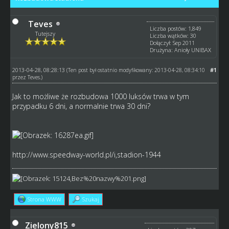
Teves
Liczba postów: 1,849
Tutejszy
Liczba wątków: 30
Dołączył: Sep 2011
Drużyna: Anioły UNIBAX
2013-04-28, 08:28:13
#1
(Ten post był ostatnio modyfikowany: 2013-04-28, 08:34:10
przez
Teves
.)
Jak to możliwe że rozbudowa 1000 luksów trwa w tym
przypadku 6 dni, a normalnie trwa 30 dni?
http://www.speedway-world.pl/i,stadion-1944
Strona WWW
Szukaj
Zielony815