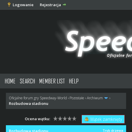
Logowanie
Rejestracja
HOME
SEARCH
MEMBER LIST
HELP
Oficjalne forum gry Speedway-World
›
Pozostałe
›
Archiwum
›
Rozbudowa stadionu
Ocena wątku:
Wątek zamknięty
Rozbudowa stadionu
Tryb drzewa