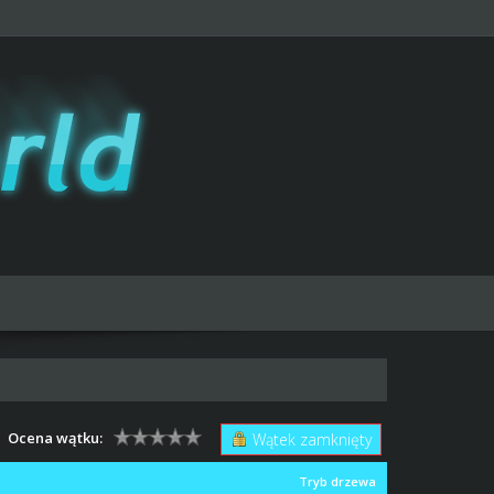
Ocena wątku:
Wątek zamknięty
Tryb drzewa