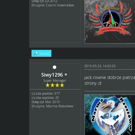
Dołączył: Jul 2012
Drużyna: Czarni Inowrocław
Szukaj
2013-05-23, 14:33:25
Siwy1296
jack rownie dobrze patrza
Super Manager
strony ;d
Liczba postów: 377
Liczba wątków: 20
Dołączył: Mar 2013
Drużyna: Marma Rzeszóww