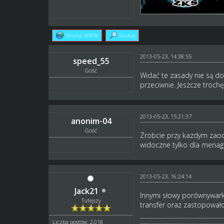
Strona WWW
Szukaj
2013-05-23, 14:38:55
speed_55
Gość
Widać te zasady nie są do
przeciwnie. Jeszcze troch
2013-05-23, 15:21:37
anonim-04
Gość
Zrobcie przy kazdym zaod
widoczne tylko dla mena
2013-05-23, 16:24:14
Jack21
Innymi słowy porównywarka
Tutejszy
transfer oraz zastopował
Liczba postów: 2,018