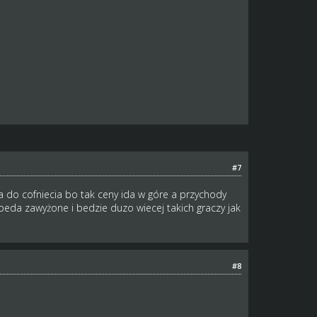
#7
a do cofniecia bo tak ceny ida w góre a przychody
 beda zawyżone i bedzie duzo wiecej takich graczy jak
#8