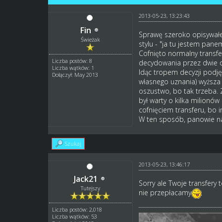
2013-05-23, 13:23:43
Fin
Sprawę szeroko opisywałem
Świeżak
stylu - "ja tu jestem pane
Cofnięto normalny transfe
Liczba postów: 8
decydowania przez dwie oso
Liczba wątków: 1
Idąc tropem decyzji podję
Dołączył: May 2013
własnego uznania) wyższa 
oszustwo, bo tak trzeba. 
był warty o kilka milionó
cofnięciem transferu, bo i
W ten sposób, panowie na g
Szukaj
2013-05-23, 13:46:17
Jack21
Sorry ale Twoje transfery 
Tutejszy
nie przepłacamy
Liczba postów: 2,018
Liczba wątków: 53