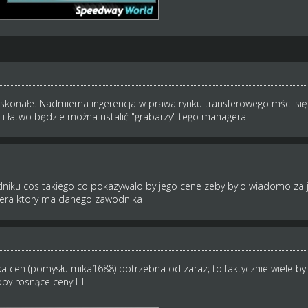
skonałe. Nadmierna ingerencja w prawa rynku transferowego mści się
ę i łatwo będzie można ustalić "grabarzy" tego managera.
niku cos takiego co pokazywalo by jego cene zeby bylo wiadomo za ja
gera ktory ma danego zawodnika
 cen (pomysłu mika1688) potrzebna od zaraz; to faktycznie wiele by
oby rosnące ceny LT