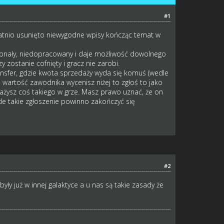
#1
tatnio usunięto niewygodne wpisy kończąc temat w
oskonały, niedopracowany i daje możliwość dowolnego
 zostanie cofnięty i gracz nie zarobi.
ansfer, gdzie kwota sprzedaży wyda się komuś (wedle
a wartość zawodnika wycenisz niżej to zgłoś to jako
ważysz coś takiego w grze. Masz prawo uznać, że on
żde takie zgłoszenie powinno zakończyć się
#2
yły już w innej galaktyce a u nas są takie zasady że