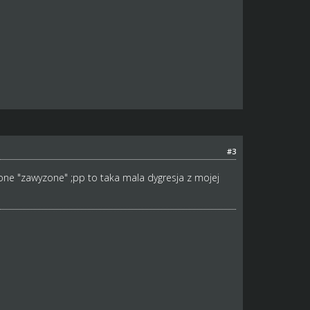
#3
one "zawyzone" ;pp to taka mala dygresja z mojej