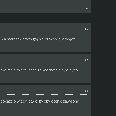
#4
. Zainteresowanych grą nie przybywa, a wręcz
#5
ka mniej wiecej cene go wystawic a bylo by to
#6
 pokazało wtedy łatwiej byłoby ocenić zawyżony