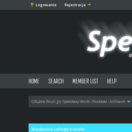
Logowanie
Rejestracja
HOME
SEARCH
MEMBER LIST
HELP
Oficjalne forum gry Speedway-World
›
Pozostałe
›
Archiwum
0 głosów - średnia: 0
1
2
3
4
5
Niesłusznie cofnięty transfer