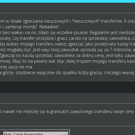
 w dziale zgłaszania nieuczciwych i "nieuczciwych" transferów. A os
m i zamknąć mordy". Nieładnie!
r bez wałka i na nic zdało się wszelkie pisanie. Regulamin jest nied
by, czy transfer przejdzie i gracz zarobi na sprzedaży zawodnika, czy
tej wobec mojego transferu należy zgłaszać jako podejrzany każdy tr
niż mogłaby być. Jeśli więc twój zawodnik sprzeda się za 7 milionów, 
Zgłaszaj też każdą sprzedaż zawodnika za dobrą cenę, jeśli tylko zau
w mniej. Więc to na pewno wał. Idąc dalej tropem mojego transferu ka
nnej opcji nie ma.
órze, dojdziecie wyłącznie do spadku liczby graczy. I niczego więcej.
to nawet nie mieściły się w granicach zawyżonego transferu twoje ceny b