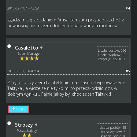
2010-09-11, 14:43:58
#4
zgadzam się ze zdaniem Arrisa, ten sam przypadek, choć z
pewnością nie miałem dobrze dopasowanych motorów
Casaletto
Liczba postów: 256
Super Manager
Liczba wątków: 19
Dołączył: Sep 2010
2010-09-11, 14:46:54
#5
Z tego co czytałem to Stefik nie ma czasu na wprowadzenie
Taktyka , a widze,ze nie tylko mi to przeszkodziło dziś w
dobrym wyniku .. Fajnie jakby był chociaż ten Taktyk :]
Szukaj
Stroszy
Liczba postów: 15
Początkujący
Liczba wątków: 3
Dołączył: Sep 2010