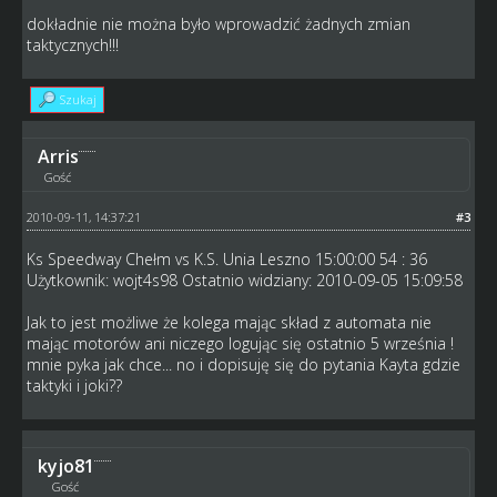
dokładnie nie można było wprowadzić żadnych zmian
taktycznych!!!
Szukaj
Arris
Gość
2010-09-11, 14:37:21
#3
Ks Speedway Chełm vs K.S. Unia Leszno 15:00:00 54 : 36
Użytkownik: wojt4s98 Ostatnio widziany: 2010-09-05 15:09:58
Jak to jest możliwe że kolega mając skład z automata nie
mając motorów ani niczego logując się ostatnio 5 września !
mnie pyka jak chce... no i dopisuję się do pytania Kayta gdzie
taktyki i joki??
kyjo81
Gość