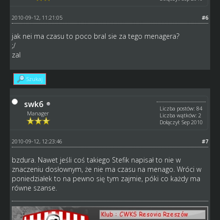
2010-09-12, 11:21:05
#6
jak nei ma czasu to poco bral sie za tego menagera?
;/
zal
Szukaj
swk6
Liczba postów: 84
Manager
Liczba wątków: 2
Dołączył: Sep 2010
2010-09-12, 12:23:46
#7
bzdura. Nawet jeśli coś takiego Stefik napisał to nie w
znaczeniu dosłownym, że nie ma czasu na menago. Wróci w
poniedziałek to na pewno się tym zajmie, póki co każdy ma
równe szanse.