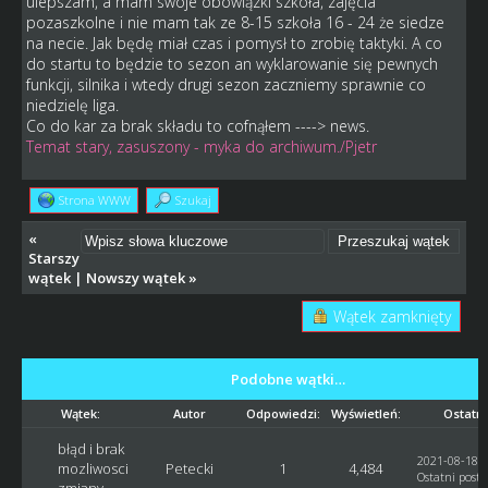
ulepszam, a mam swoje obowiązki szkoła, zajęcia
pozaszkolne i nie mam tak ze 8-15 szkoła 16 - 24 że siedze
na necie. Jak będę miał czas i pomysł to zrobię taktyki. A co
do startu to będzie to sezon an wyklarowanie się pewnych
funkcji, silnika i wtedy drugi sezon zaczniemy sprawnie co
niedzielę liga.
Co do kar za brak składu to cofnąłem ----> news.
Temat stary, zasuszony - myka do archiwum./Pjetr
Strona WWW
Szukaj
«
Starszy
wątek
|
Nowszy wątek
»
Wątek zamknięty
Podobne wątki…
Wątek:
Autor
Odpowiedzi:
Wyświetleń:
Ostatni
błąd i brak
2021-08-18, 
mozliwosci
Petecki
1
4,484
Ostatni post
:
zmiany