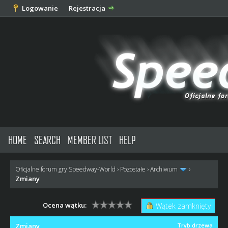
Logowanie
Rejestracja
HOME
SEARCH
MEMBER LIST
HELP
Oficjalne forum gry Speedway-World
›
Pozostałe
›
Archiwum
›
Zmiany
Ocena wątku:
Wątek zamknięty
Zmiany
Tryb drzewa