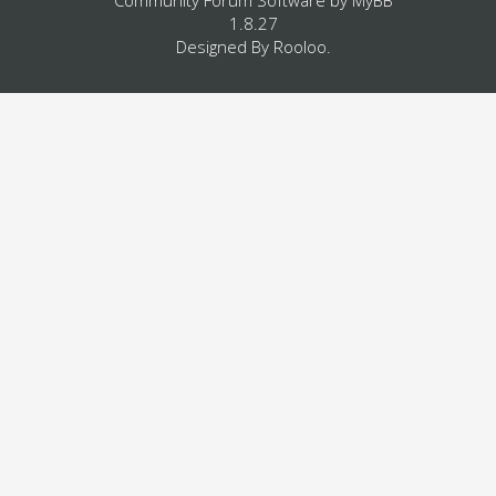
1.8.27
Designed By
Rooloo
.