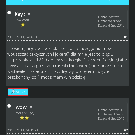
Kayt
Liczba postów: 2
Świeżak
Liczba wątków: 1
Dołączył: Sep 2010
2010-09-11, 14:32:50
#1
nie wiem, nigdzie nie znalazłem, ale dlaczego nie można
wpuszczać taktycznych i jokera? dla mnie jest to błąd...
a i przy okazji "12.09 - pierwsza kolejka 1 sezonu." czyli cytat z
newsa... dlaczego sezon ruszył dzień wcześniej? przez to nie
wystawiłem składu an mecz ligowy, bo byłem święcie
przekonany, że 1 mecz mam w niedzielę...
Szukaj
wowi
Liczba postów: 15
Początkujący
Liczba wątków: 2
Dołączył: Sep 2010
2010-09-11, 14:36:21
#2