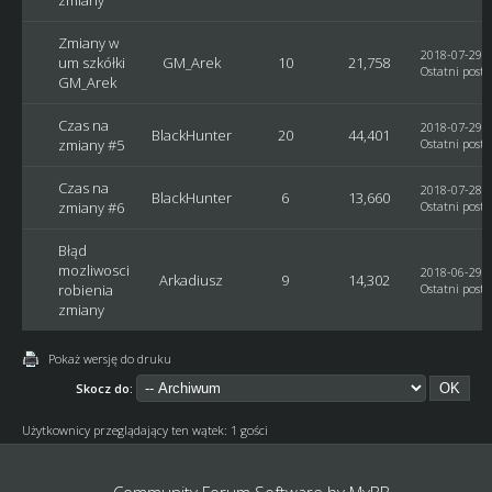
Zmiany w
2018-07-29, 
um szkółki
GM_Arek
10
21,758
Ostatni post
:
GM_Arek
Czas na
2018-07-29, 
BlackHunter
20
44,401
zmiany #5
Ostatni post
:
Czas na
2018-07-28, 
BlackHunter
6
13,660
zmiany #6
Ostatni post
:
Błąd
mozliwosci
2018-06-29, 
Arkadiusz
9
14,302
robienia
Ostatni post
:
zmiany
Pokaż wersję do druku
Skocz do:
Użytkownicy przeglądający ten wątek: 1 gości
Community Forum Software by
MyBB