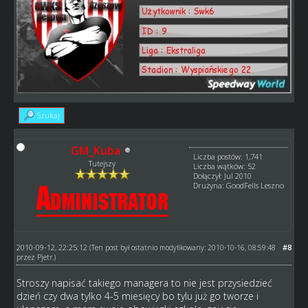
Szukaj
GM_Kuba
Liczba postów: 1,741
Tutejszy
Liczba wątków: 52
Dołączył: Jul 2010
Drużyna: GoodFells Leszno
2010-09-12, 22:25:12
#8
(Ten post był ostatnio modyfikowany: 2010-10-16, 08:59:48
przez
Pjetr
.)
Stroszy napisać takiego managera to nie jest przysiedzieć
dzień czy dwa tylko 4-5 miesięcy bo tylu już go tworze i