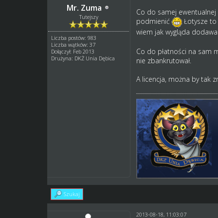
Mr. Zuma
Co do samej ewentualnej p
Tutejszy
podmienić
Łotysze to 
wiem jak wygląda dodawani
Liczba postów: 983
Liczba wątków: 37
Co do płatności na sam ma
Dołączył: Feb 2013
Drużyna: DKŻ Unia Dębica
nie zbankrutował.
A licencja, można by tak z
Szukaj
2013-08-18, 11:03:07