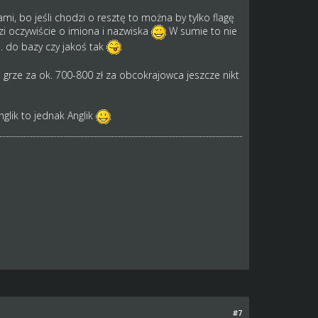
i, bo jeśli chodzi o resztę to można by tylko flagę
i oczywiście o imiona i nazwiska
W sumie to nie
. do bazy czy jakoś tak
grze za ok. 700-800 zł za obcokrajowca jeszcze nikt
nglik to jednak Anglik
#7