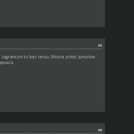
#5
 zagraniczni to bez sensu. Można zrobić juniorów
rajowca.
#6