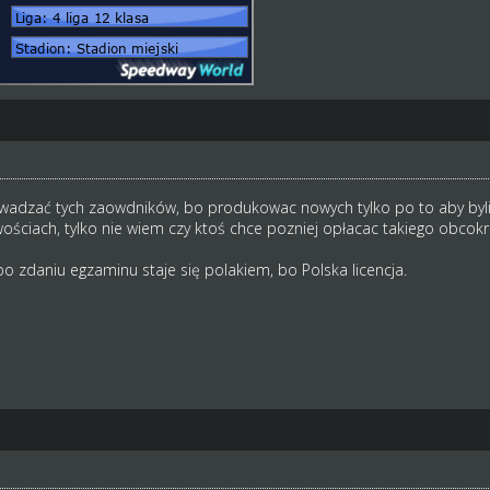
owadzać tych zaowdników, bo produkowac nowych tylko po to aby byli
ościach, tylko nie wiem czy ktoś chce pozniej opłacac takiego obcok
o zdaniu egzaminu staje się polakiem, bo Polska licencja.