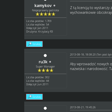
kamykov
Z tą licencją to wystarc
Niepoprawny patriota
wychowankowie obcokraj
Liczba postów: 1,709
Liczba wątków: 54
Dołączył: Jan 2011
Drużyna: Krzyżacy R3
Szukaj
2013-08-18, 18:08:20
(Ten post by
ru3k
Aby wprowadzić nowych o
Super Manager
nazwiska i narodowość. Ta
Liczba postów: 302
Liczba wątków: 44
Dołączył: Jun 2011
Szukaj
2013-08-21, 19:45:26