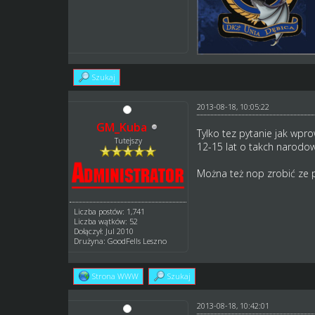
Szukaj
2013-08-18, 10:05:22
GM_Kuba
Tylko tez pytanie jak wpr
Tutejszy
12-15 lat o takch narodow
Można też nop zrobić ze p
Liczba postów: 1,741
Liczba wątków: 52
Dołączył: Jul 2010
Drużyna: GoodFells Leszno
Strona WWW
Szukaj
2013-08-18, 10:42:01