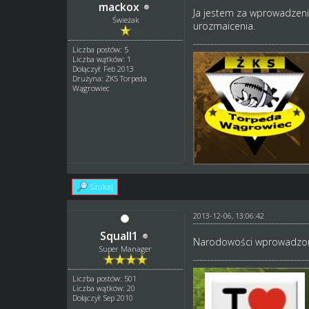
mackox
Ja jestem za wprowadzen
Świeżak
urozmaicenia.
Liczba postów: 5
Liczba wątków: 1
Dołączył: Feb 2013
Drużyna: ŻKS Torpeda
Wągrowiec
Szukaj
2013-12-06, 13:06:42
Squall1
Narodowości wprowadzon
Super Manager
Liczba postów: 501
Liczba wątków: 20
Dołączył: Sep 2010