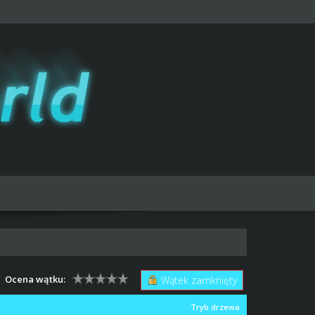
Ocena wątku:
Wątek zamknięty
Tryb drzewa