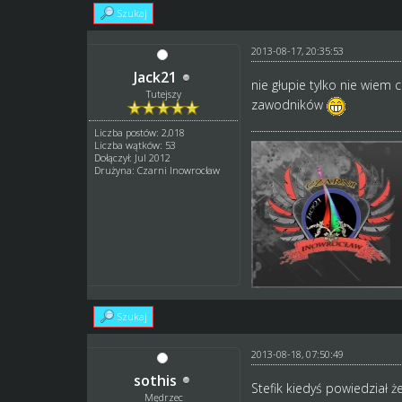
Szukaj
2013-08-17, 20:35:53
Jack21
nie głupie tylko nie wiem
Tutejszy
zawodników
Liczba postów: 2,018
Liczba wątków: 53
Dołączył: Jul 2012
Drużyna: Czarni Inowrocław
Szukaj
2013-08-18, 07:50:49
sothis
Stefik kiedyś powiedział ż
Mędrzec