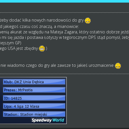
żeby dodać kilka nowych narodowości do gry
od jakiegoś czasu coś znaczą, a mianowicie:
wenią akurat ze względu na Mateja Zagara, który ostatnio dobrze jeźdz
 mi się jazda i postawa Łotyszy w tegorocznym DPŚ stąd pomysł, żeby
siejszym GP)
zego USA jest zbędny
)
 nie wiadomo czego do gry ale zawsze to jakieś urozmaicenie