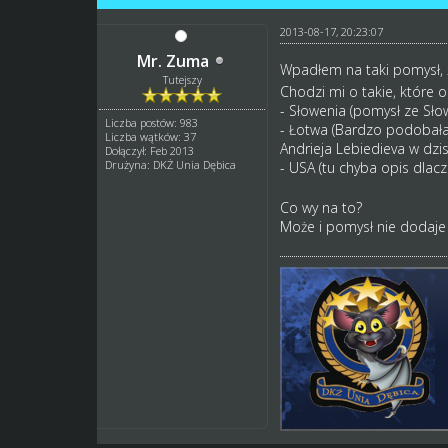
2013-08-17, 20:23:07
Mr. Zuma
Wpadłem na taki pomysł, 
Tutejszy
Chodzi mi o takie, które 
- Słowenia (pomysł ze Sło
Liczba postów: 983
- Łotwa (Bardzo podobała
Liczba wątków: 37
Andrieja Lebiedieva w dzi
Dołączył: Feb 2013
Drużyna: DKŻ Unia Dębica
- USA (tu chyba opis dlac
Co wy na to?
Może i pomysł nie dodaje