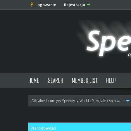
Logowanie
Rejestracja
HOME
SEARCH
MEMBER LIST
HELP
Oficjalne forum gry Speedway-World
›
Pozostałe
›
Archiwum
0 głosów - średnia: 0
1
2
3
4
5
Narodowości