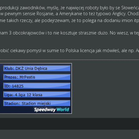
rodukcji zawodników, myślę, że najwięcej roboty było by se Słoweńcam
w pewnym sensie Rosjanie, a Amerykanie to też typowo Anglicy. Chodz
e takich rzeczy, ale podejrzewam, że to polega na dodaniu imion itp
m 3 obcokrajowców i to nie kosztuje strasznie dużo. No wiesz, w tej 
robić ciekawy pomysł w sumie to Polska licencja jak mówiłeś, ale np. A