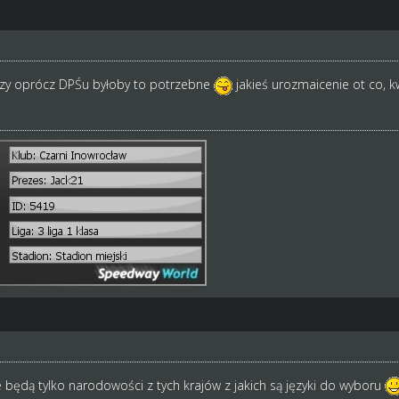
 czy oprócz DPŚu byłoby to potrzebne
jakieś urozmaicenie ot co, k
e będą tylko narodowości z tych krajów z jakich są języki do wyboru