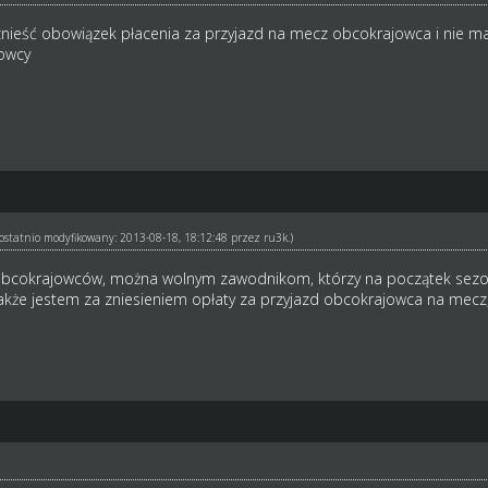
zy znieść obowiązek płacenia za przyjazd na mecz obcokrajowca i nie
owcy
ł ostatnio modyfikowany: 2013-08-18, 18:12:48 przez
ru3k
.)
bcokrajowców, można wolnym zawodnikom, którzy na początek sezon
kże jestem za zniesieniem opłaty za przyjazd obcokrajowca na mecz,