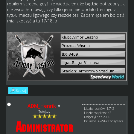
robiłem screena gdyż nie wiedziałem, że będzie potrzebny... a
nie zwróciłem uwagi czy tylko jemu nie dodało treningu z
tytułu meczu ligowego czy reszcie też. Zapamiętałem bo dziś
miał skoczyć a tu 17/18 ;p
Szukaj
ADM_Henrik
Liczba postów: 1,742
Tutejszy
Liczba wątków: 42
Dołączył: Sep 2010
Drużyna: GRYFY Bydgoszcz