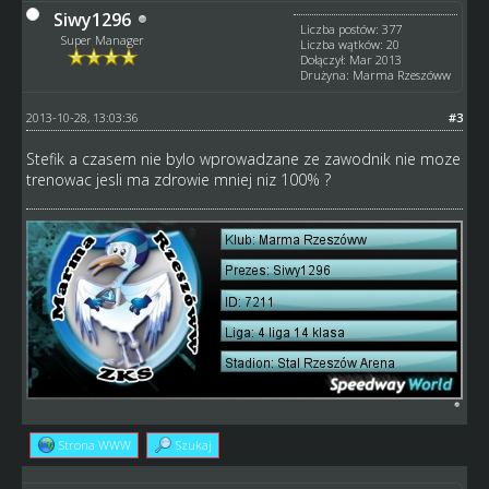
Siwy1296
Liczba postów: 377
Super Manager
Liczba wątków: 20
Dołączył: Mar 2013
Drużyna: Marma Rzeszóww
2013-10-28, 13:03:36
#3
Stefik a czasem nie bylo wprowadzane ze zawodnik nie moze
trenowac jesli ma zdrowie mniej niz 100% ?
Strona WWW
Szukaj