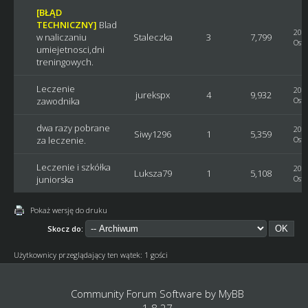
[BŁĄD
TECHNICZNY]
Blad
2016
w naliczaniu
Staleczka
3
7,799
Osta
umiejetnosci,dni
treningowych.
Leczenie
2014
jurekspx
4
9,932
zawodnika
Osta
dwa razy pobrane
2014
Siwy1296
1
5,359
za leczenie.
Osta
Leczenie i szkółka
2013
Luksza79
1
5,108
juniorska
Osta
Pokaż wersję do druku
Skocz do:
Użytkownicy przeglądający ten wątek: 1 gości
Community Forum Software by
MyBB
1.8.27