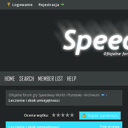
Logowanie
Rejestracja
HOME
SEARCH
MEMBER LIST
HELP
Oficjalne forum gry Speedway-World
›
Pozostałe
›
Archiwum
›
Leczenie i skok umiejętnosci
Ocena wątku:
Wątek zamknięty
Leczenie i skok umiejętnosci
Tryb drzewa