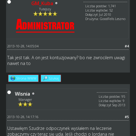
GM_Kuba
Liczba postów: 1,741
Tutejszy
Liczba wątków: 52
Dołączył: Jul 2010
Drużyna: GoodFells Leszno
2013-10-28, 14:05:04
#4
Tak jest tak. A on jest kontuzjowany? bo nie zwrocilem uwagi
nawet na to
Strona WWW
Szukaj
Wisnia
Liczba postów: 95
Manager
Liczba wątków: 9
Dołączył: Sep 2013
2013-10-28, 14:17:16
#5
Ustawiłęm Szudrze odpoczynek wysłałem na leczenie
zobaczymy czy teraz się uda. Jeśli chodzi o Jordana nie