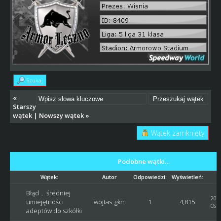
Szukaj
«
Starszy
wątek
|
Nowszy wątek
»
Wątek zamknięty
Podobne wątki…
Wątek:
Autor
Odpowiedzi:
Wyświetleń:
Błąd ... średniej
2019
umiejętności
wojtas_gkm
1
4,815
Osta
adeptów do szkółki