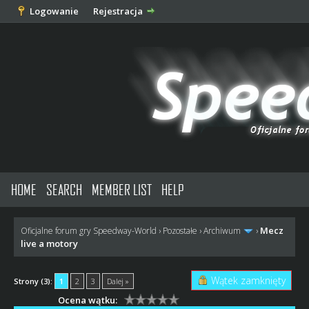
Logowanie
Rejestracja
HOME
SEARCH
MEMBER LIST
HELP
Mecz
Oficjalne forum gry Speedway-World
›
Pozostałe
›
Archiwum
›
live a motory
Wątek zamknięty
Strony (3):
1
2
3
Dalej »
Ocena wątku: