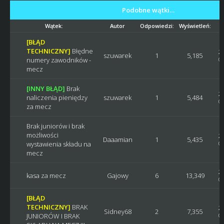
Podobne wątki…
Wątek:
Autor
Odpowiedzi:
Wyświetleń:
[BŁĄD
TECHNICZNY]
Błędne
20
szuwarek
1
5,185
numery zawodników -
Os
mecz
[INNY BŁĄD]
Brak
20
naliczenia pieniędzy
szuwarek
1
5,484
Os
za mecz
Brak juniorów i brak
możliwości
20
Daaamian
1
5,435
wystawienia składu na
Os
mecz
20
kasa za mecz
Gajowy
6
13,349
Os
[BŁĄD
TECHNICZNY]
BRAK
20
Sidney68
2
7,355
JUNIORÓW I BRAK
Os