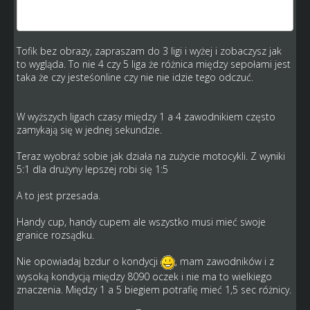
nie zabrania być online podczas meczu , tym bardziej że
jest możliwość dogadania się co do godziny meczu
Tofik bez obrazy, zapraszam do 3 ligi i wyżej i zobaczysz jak
to wygląda. To nie 4 czy 5 liga że różnica między sepołami jest
taka że czy jesteśonline czy nie nie idzie tego odczuć.
W wyższych ligach czasy między 1 a 4 zawodnikiem często
zamykają się w jednej sekundzie.
Teraz wyobraź sobie jak działa na zużycie motocykli. Z wyniki
5:1 dla drużyny lepszej robi się 1:5
A to jest przesada.
Handy cup, handy cupem ale wszystko musi mieć swoje
granice rozsądku.
Nie opowiadaj bzdur o kondycji
, mam zawodników i z
wysoką kondycją między 8090 oczek i nie ma to wielkiego
znaczenia. Między 1 a 5 biegiem potrafię mieć 1,5 sec różnicy.