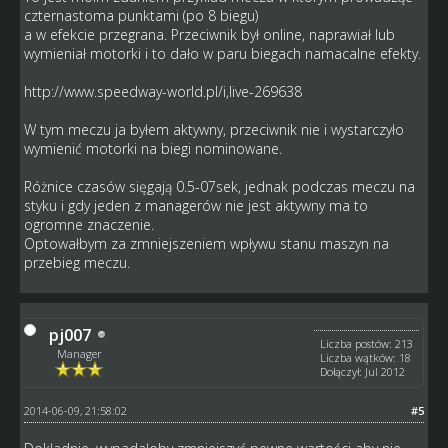
czternastoma punktami (po 8 biegu)
a w efekcie przegrana. Przeciwnik był online, naprawiał lub
wymieniał motorki i to dało w paru biegach namacalne efekty.
http://www.speedway-world.pl/i,live-269638
W tym meczu ja byłem aktywny, przeciwnik nie i wystarczyło
wymienić motorki na biegi nominowane.
Różnice czasów sięgają 0.5-07sek, jednak podczas meczu na
styku i gdy jeden z managerów nie jest aktywny ma to
ogromne znaczenie.
Optowałbym za zmniejszeniem wpływu stanu maszyn na
przebieg meczu.
pj007
Liczba postów: 213
Manager
Liczba wątków: 18
Dołączył: Jul 2012
2014-06-09, 21:58:02
#5