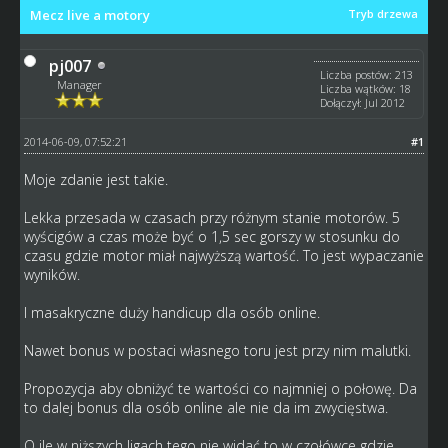
Mecz live a motory
Tryb drzewa
pj007
Liczba postów: 213
Manager
Liczba wątków: 18
Dołączył: Jul 2012
2014-06-09, 07:52:21
#1
Moje zdanie jest takie.
Lekka przesada w czasach przy różnym stanie motorów. 5
wyścigów a czas może być o 1,5 sec gorszy w stosunku do
czasu gdzie motor miał najwyższą wartość. To jest wypaczanie
wyników.
I masakryczne duży handicup dla osób online.
Nawet bonus w postaci własnego toru jest przy nim malutki.
Propozycja aby obniżyć te wartości co najmniej o połowę. Da
to dalej bonus dla osób online ale nie da im zwycięstwa.
O ile w niższych ligach tego nie widać to w czołówce gdzie