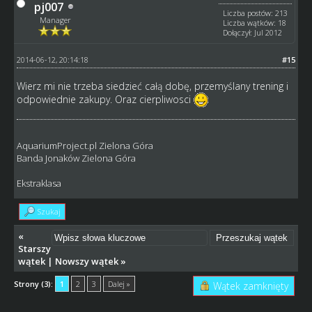
pj007
Liczba postów: 213
Manager
Liczba wątków: 18
Dołączył: Jul 2012
2014-06-12, 20:14:18
#15
Wierz mi nie trzeba siedzieć całą dobę, przemyślany trening i
odpowiednie zakupy. Oraz cierpliwosci
AquariumProject.pl Zielona Góra
Banda Jonaków Zielona Góra
Ekstraklasa
Szukaj
«
Starszy
wątek
|
Nowszy wątek
»
Strony (3):
1
2
3
Dalej »
Wątek zamknięty