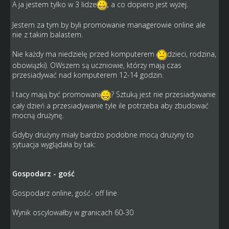
A ja jestem tylko w 3 lidze
, a co dopiero jest wyżej.
Jestem za tym by byli promowanie managerowie online ale
nie z takim balastem.
Nie każdy ma niedzielę przed komputerem
dzieci, rodzina,
obowiązki). OWszem są uczniowie, którzy mają czas
przesiadywać nad komputerem 12-14 godzin.
I tacy mają być promowani
? Sztuką jest nie przesiadywanie
cały dzień a przesiadywanie tyle ile potrzeba aby zbudować
mocną drużynę.
Gdyby drużyny miały bardzo podobne mocą drużyny to
sytuacja wyglądała by tak:
Gospodarz - gość
Gospodarz online, gość- off line
Wynik oscylowałby w granicach 60-30