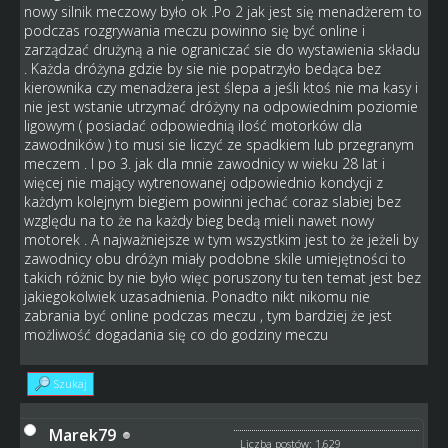
nowy silnik meczowy było ok .Po 2 jak jest się menadżerem to
podczas rozgrywania meczu powinno się być online i
zarządzać drużyną a nie ograniczać sie do wystawienia składu
. Każda dróżyna gdzie by sie nie popatrzyło bedąca bez
kierownika czy menadżera jest ślepa a jeśli ktoś nie ma kasy i
nie jest wstanie utrzymać dróżyny na odpowiednim poziomie
ligowym ( posiadać odpowiednią ilość motorków dla
zawodników ) to musi sie liczyć ze spadkiem lub przegranym
meczem . I po 3. jak dla mnie zawodnicy w wieku 28 lat i
więcej nie mający wytrenowanej odpowiednio kondycji z
każdym kolejnym biegiem powinni jechać coraz slabiej bez
względu na to że na każdy bieg bedą mieli nawet nowy
motorek . A najważniejsze w tym wszystkim jest to że jeżeli by
zawodnicy obu dróżyn miały podobne skile umiejętności to
takich różnic by nie było więc poruszony tu ten temat jest bez
jakiegokolwiek uzasadnienia. Ponadto nikt nikomu nie
zabrania być online podczas meczu , tym bardziej że jest
możliwość dogadania się co do godziny meczu
Szukaj
Marek79
Liczba postów: 1,629