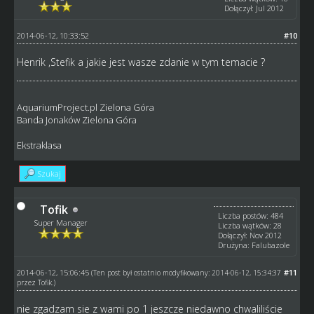
Dołączył: Jul 2012
2014-06-12, 10:33:52
#10
Henrik ,Stefik a jakie jest wasze zdanie w tym temacie ?
AquariumProject.pl Zielona Góra
Banda Jonaków Zielona Góra
Ekstraklasa
Szukaj
Tofik
Liczba postów: 484
Super Manager
Liczba wątków: 28
Dołączył: Nov 2012
Drużyna: Falubazole
2014-06-12, 15:06:45
#11
(Ten post był ostatnio modyfikowany: 2014-06-12, 15:34:37
przez
Tofik
.)
nie zgadzam sie z wami po 1 jeszcze niedawno chwaliliście