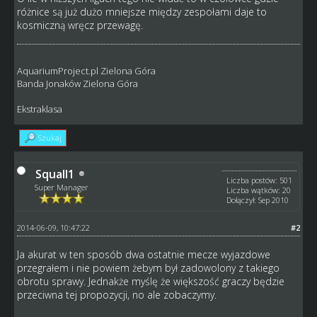
różnice są już dużo mniejsze między zespołami daje to
kosmiczną wręcz przewagę.
AquariumProject.pl Zielona Góra
Banda Jonaków Zielona Góra
Ekstraklasa
Szukaj
Squall1
Liczba postów: 501
Super Manager
Liczba wątków: 20
Dołączył: Sep 2010
2014-06-09, 10:47:22
#2
Ja akurat w ten sposób dwa ostatnie mecze wyjazdowe
przegrałem i nie powiem żebym był zadowolony z takiego
obrotu sprawy. Jednakże myślę że większość graczy będzie
przeciwna tej propozycji, no ale zobaczymy.