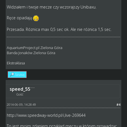
Widziałem i twoje mecze czy wczorajszy Unibaxu.
Ręce opadają
Przesada. Róznica max 0,5 sec ok. Ale nie różnica 1,5 sec.
AquariumProject.pl Zielona Góra
Banda Jonaków Zielona Góra
Ekstraklasa
Szukaj
speed_55
Gość
2014-06-09, 14:28:49
#4
http://www.speedway-world.pl/i,live-269644
To jest moim zdaniem przykład meczu w którym prowadząc