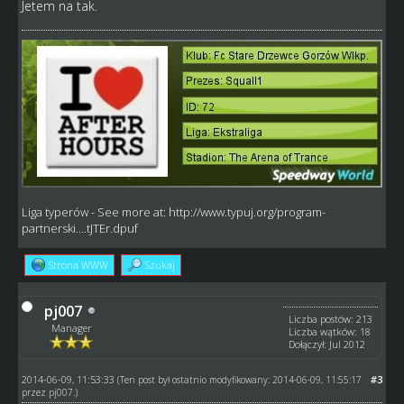
Jetem na tak.
Liga typerów
- See more at:
http://www.typuj.org/program-
partnerski....tJTEr.dpuf
Strona WWW
Szukaj
pj007
Liczba postów: 213
Manager
Liczba wątków: 18
Dołączył: Jul 2012
2014-06-09, 11:53:33
#3
(Ten post był ostatnio modyfikowany: 2014-06-09, 11:55:17
przez
pj007
.)