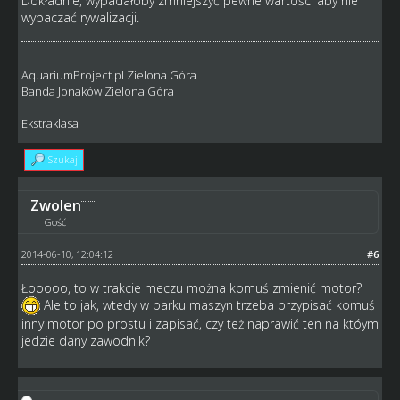
Dokładnie, wypadałoby zmniejszyć pewne wartości aby nie
wypaczać rywalizacji.
AquariumProject.pl Zielona Góra
Banda Jonaków Zielona Góra
Ekstraklasa
Szukaj
Zwolen
Gość
2014-06-10, 12:04:12
#6
Łooooo, to w trakcie meczu można komuś zmienić motor?
Ale to jak, wtedy w parku maszyn trzeba przypisać komuś
inny motor po prostu i zapisać, czy też naprawić ten na któym
jedzie dany zawodnik?