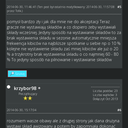
2014-06-30, 11:46:41
#5
(Ten post był ostatnio modyfikowany: 2014-06-30, 11:57:08
przez
Tofik
.)
pomysł bardzo zły i jak dla mnie nie do akceptacji Teraz
gracze nie wystawiają składów a co dopiero żeby wystawiali
składy wcześniej. Jedyny sposób na wystawianie składów to za
brak wystawienia składu w sezonie automatycznie mniejsza
frekwencja kibiców na najbliższe spotkanie u siebie np o 10 %
kolejne nie wystawienie składu zaś mniej kibiców ale już o 20
% a trzykrotny brak wystawienia składu o co najmniej 60 - 80
% To jedyny sposób na pilnowanie i wystawianie składów
Szukaj
krzybor98
Liczba postów: 23
Początkujący
Liczba wątków: 3
Dołączył: Oct 2013
2014-06-30, 15:17:04
#6
rozumiem wasze obawy ale z drugiej strony jak dana drużyna
wystawi skład awizowany a potem by zapomniała dokonać