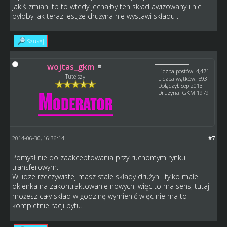
jakiś zmian itp to wtedy jechałby ten skład awizowany i nie
byłoby jak teraz jest,że drużyna nie wystawi składu .
Szukaj
wojtas_gkm
Liczba postów: 4,471
Tutejszy
Liczba wątków: 593
Dołączył: Sep 2013
Drużyna: GKM 1979
2014-06-30, 16:36:14
#7
Pomysł nie do zaakceptowania przy ruchomym rynku
transferowym.
W lidze rzeczywistej masz stałe składy drużyn i tylko małe
okienka na zakontraktowanie nowych, więc to ma sens, tutaj
możesz cały skład w godzinę wymienić więc nie ma to
kompletnie racji bytu.