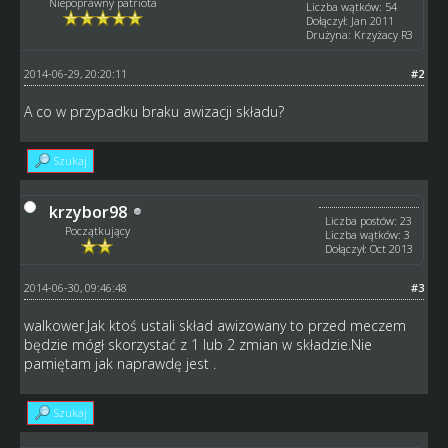
Niepoprawny patriota
Liczba wątków: 54
Dołączył: Jan 2011
Drużyna: Krzyżacy R3
2014-06-29, 20:20:11
#2
A co w przypadku braku awizacji składu?
Szukaj
krzybor98
Liczba postów: 23
Początkujący
Liczba wątków: 3
Dołączył: Oct 2013
2014-06-30, 09:46:48
#3
walkower.Jak ktoś ustali skład awizowany to przed meczem
będzie mógł skorzystać z 1 lub 2 zmian w składzie.Nie
pamiętam jak naprawdę jest .
Szukaj