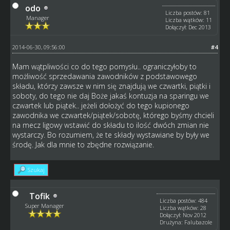
odo
Liczba postów: 81
Manager
Liczba wątków: 11
Dołączył: Dec 2013
2014-06-30, 09:56:00
#4
Mam wątpliwości co do tego pomysłu.. ograniczyłoby to
możliwość sprzedawania zawodników z podstawowego
składu, którzy zawsze w nim się znajdują we czwartki, piątki i
soboty, do tego nie daj Boże jakaś kontuzja na sparingu we
czwartek lub piątek.. jeżeli dołożyć do tego kupionego
zawodnika we czwartek/piątek/sobotę, którego byśmy chcieli
na mecz ligowy wstawić do składu to ilość dwóch zmian nie
wystarczy. Bo rozumiem, że te składy wystawiane by były we
środę. Jak dla mnie to zbędne rozwiązanie.
Szukaj
Tofik
Liczba postów: 484
Super Manager
Liczba wątków: 28
Dołączył: Nov 2012
Drużyna: Falubazole