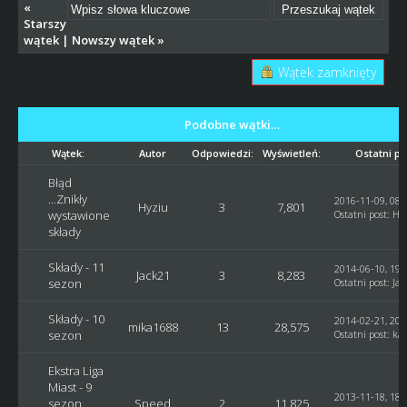
«
Starszy
wątek
|
Nowszy wątek
»
Wątek zamknięty
Podobne wątki…
Wątek:
Autor
Odpowiedzi:
Wyświetleń:
Ostatni po
Błąd
...Znikły
2016-11-09, 08:
Hyziu
3
7,801
wystawione
Ostatni post
:
Hy
składy
Składy - 11
2014-06-10, 19:
Jack21
3
8,283
sezon
Ostatni post
:
Jac
Składy - 10
2014-02-21, 20:
mika1688
13
28,575
sezon
Ostatni post
:
ka
Ekstra Liga
Miast - 9
2013-11-18, 18:
sezon
Speed
2
11,825