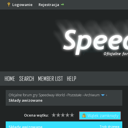
Logowanie
Rejestracja
HOME
SEARCH
MEMBER LIST
HELP
Oficjalne forum gry Speedway-World
›
Pozostałe
›
Archiwum
›
Składy awizowane
Ocena wątku:
Wątek zamknięty
Składy awizowane
Tryb drzewa