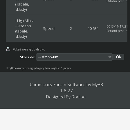
Ostatni post
:
mi
(Tabele,
składy)
I Liga Miast
- 9 sezon
2013-11-17, 21:
Speed
2
10,531
(tabele,
Ostatni post
:
mi
składy)
Pokaż wersję do druku
Skocz do:
Użytkownicy przeglądający ten wątek: 1 gości
Community Forum Software by
MyBB
1.8.27
Designed By
Rooloo
.