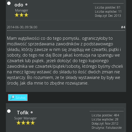
odo
Liczba postów: 81
Manager
Liczba wątków: 11
Dołączył: Dec 2013
2014-06-30, 09:56:00
#4
Mam wątpliwości co do tego pomysłu.. ograniczyłoby to
możliwość sprzedawania zawodników z podstawowego
składu, którzy zawsze w nim się znajdują we czwartki, piątki i
soboty, do tego nie daj Boże jakaś kontuzja na sparingu we
czwartek lub piątek.. jeżeli dołożyć do tego kupionego
zawodnika we czwartek/piątek/sobotę, którego byśmy chcieli
na mecz ligowy wstawić do składu to ilość dwóch zmian nie
wystarczy. Bo rozumiem, że te składy wystawiane by były we
środę. Jak dla mnie to zbędne rozwiązanie.
Szukaj
Tofik
Liczba postów: 484
Super Manager
Liczba wątków: 28
Dołączył: Nov 2012
Drużyna: Falubazole