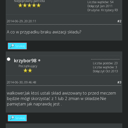
Niepoprawny patriota
Liczba wątków: 54
Dołączył: Jan 2011
Drużyna: Krzyżacy R3
2014-06-29, 20:20:11
#2
A co w przypadku braku awizacji składu?
Szukaj
krzybor98
Liczba postów: 23
Początkujący
Liczba wątków: 3
Dołączył: Oct 2013
2014-06-30, 09:46:48
#3
walkower.Jak ktoś ustali skład awizowany to przed meczem
będzie mógł skorzystać z 1 lub 2 zmian w składzie.Nie
pamiętam jak naprawdę jest .
Szukaj