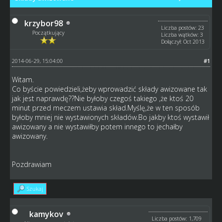
krzybor98
Liczba postów: 23
Początkujący
Liczba wątków: 3
Dołączył: Oct 2013
2014-06-29, 15:04:00
#1
Witam.
Co byście powiedzieli,żeby wprowadzić składy awizowane tak
jak jest naprawdę??Nie byłoby czegoś takiego ,że ktoś 20
minut przed meczem ustawia skład.Myślę,że w ten sposób
byłoby mniej nie wystawionych składów.Bo jakby ktoś wystawił
awizowany a nie wystawiłby potem innego to jechałby
awizowany.
Pozdrawiam
Szukaj
kamykov
Liczba postów: 1,709