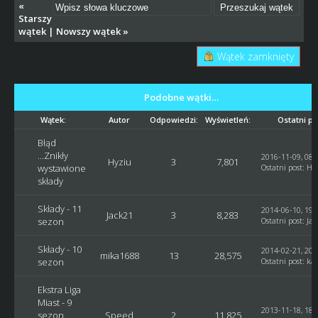
«
Starszy
wątek
|
Nowszy wątek
»
Wątek zamknięty
Podobne wątki…
Wątek:
Autor
Odpowiedzi:
Wyświetleń:
Ostatni po
Błąd
...Znikły
2016-11-09, 08:
Hyziu
3
7,801
wystawione
Ostatni post
:
Hy
składy
Składy - 11
2014-06-10, 19:
Jack21
3
8,283
sezon
Ostatni post
:
Jac
Składy - 10
2014-02-21, 20:
mika1688
13
28,575
sezon
Ostatni post
:
ka
Ekstra Liga
Miast - 9
2013-11-18, 18:
sezon
Speed
2
11,825