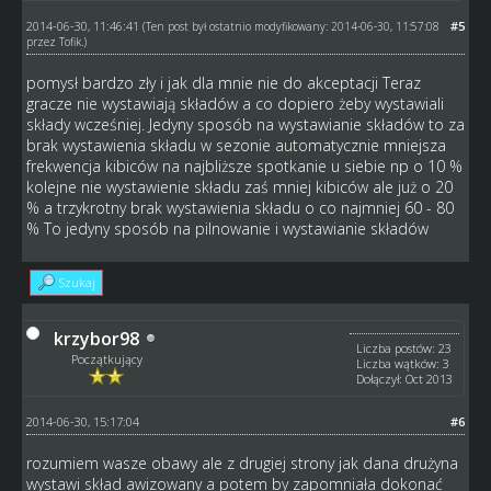
2014-06-30, 11:46:41
#5
(Ten post był ostatnio modyfikowany: 2014-06-30, 11:57:08
przez
Tofik
.)
pomysł bardzo zły i jak dla mnie nie do akceptacji Teraz
gracze nie wystawiają składów a co dopiero żeby wystawiali
składy wcześniej. Jedyny sposób na wystawianie składów to za
brak wystawienia składu w sezonie automatycznie mniejsza
frekwencja kibiców na najbliższe spotkanie u siebie np o 10 %
kolejne nie wystawienie składu zaś mniej kibiców ale już o 20
% a trzykrotny brak wystawienia składu o co najmniej 60 - 80
% To jedyny sposób na pilnowanie i wystawianie składów
Szukaj
krzybor98
Liczba postów: 23
Początkujący
Liczba wątków: 3
Dołączył: Oct 2013
2014-06-30, 15:17:04
#6
rozumiem wasze obawy ale z drugiej strony jak dana drużyna
wystawi skład awizowany a potem by zapomniała dokonać