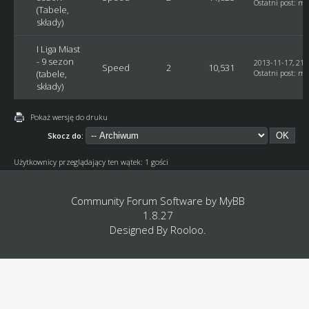
Ostatni post
:
mi
(Tabele,
składy)
I Liga Miast
- 9 sezon
2013-11-17, 21:
Speed
2
10,531
(tabele,
Ostatni post
:
mi
składy)
Pokaż wersję do druku
Skocz do:
Użytkownicy przeglądający ten wątek: 1 gości
Community Forum Software by
MyBB
1.8.27
Designed By
Rooloo
.