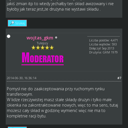
jakiś zmian itp to wtedy jechałby ten skład awizowany i nie
byłoby jak teraz jest,że drużyna nie wystawi składu .
Szukaj
wojtas_gkm
Liczba postów: 4,471
Tutejszy
Liczba wątków: 593
Dołączył: Sep 2013
Drużyna: GKM 1979
2014-06-30, 16:36:14
#7
Pomysł nie do zaakceptowania przy ruchomym rynku
transferowym.
W lidze rzeczywistej masz stałe składy drużyn i tylko małe
okienka na zakontraktowanie nowych, więc to ma sens, tutaj
możesz cały skład w godzinę wymienić więc nie ma to
kompletnie racji bytu.