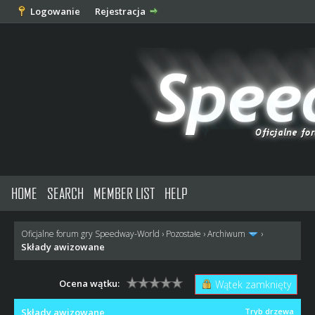
Logowanie
Rejestracja
HOME
SEARCH
MEMBER LIST
HELP
Oficjalne forum gry Speedway-World
›
Pozostałe
›
Archiwum
›
Składy awizowane
Ocena wątku:
Wątek zamknięty
Składy awizowane
Tryb drzewa