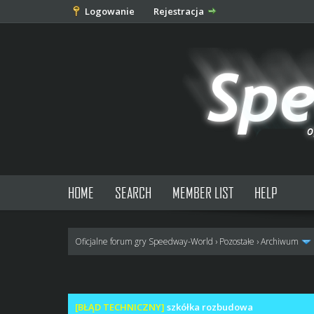
Logowanie
Rejestracja
HOME
SEARCH
MEMBER LIST
HELP
Oficjalne forum gry Speedway-World
›
Pozostałe
›
Archiwum
0 głosów - średnia: 0
1
2
3
4
5
[BŁĄD TECHNICZNY]
szkółka rozbudowa