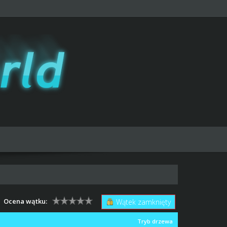
Ocena wątku:
Wątek zamknięty
Tryb drzewa