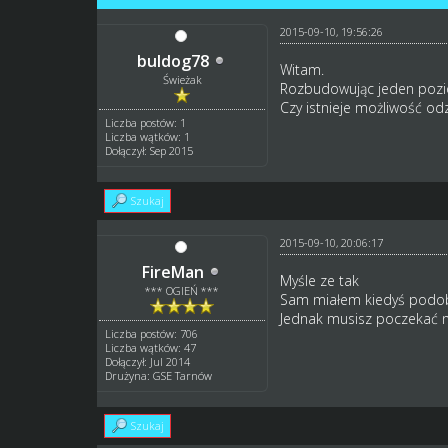
2015-09-10, 19:56:26
buldog78
Witam.
Świeżak
Rozbudowując jeden pozio
Czy istnieje możliwość od
Liczba postów: 1
Liczba wątków: 1
Dołączył: Sep 2015
Szukaj
2015-09-10, 20:06:17
FireMan
Myśle ze tak
*** OGIEŃ ***
Sam miałem kiedyś podob
Jednak musisz poczekać n
Liczba postów: 706
Liczba wątków: 47
Dołączył: Jul 2014
Drużyna: GSE Tarnów
Szukaj