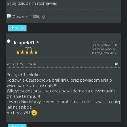
Będę dziś z nim rozmawiać
Szukaj
kropek81
Liczba postów: 908
Tutejszy
Liczba wątków: 61
Dołączył: Nov 2012
2015-11-25, 16:24:26
#13
Przegląd 1 kolejki :
Kotłownia-Częstochowa brak linku oraz powiadomienia o
ewentualnej zmianie daty !!!
Wilczyce-Łódz brak linku oraz powiadomienia o ewentualnej
zmianie terminu !!!
Leszno-Niedobczyce wiem o problemach dajcie znac co dalej
jak najszybciej !!!
Bo będą WO
Szukaj