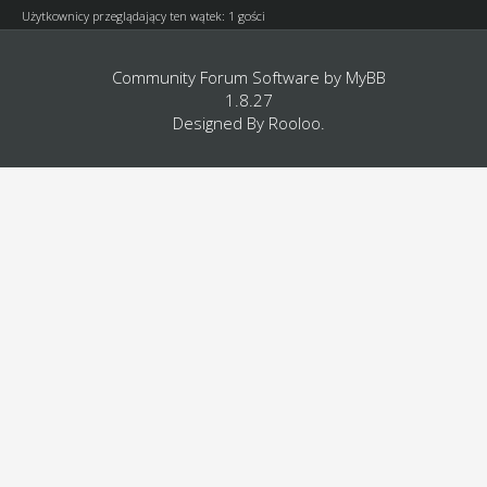
Użytkownicy przeglądający ten wątek: 1 gości
Community Forum Software by
MyBB
1.8.27
Designed By
Rooloo
.