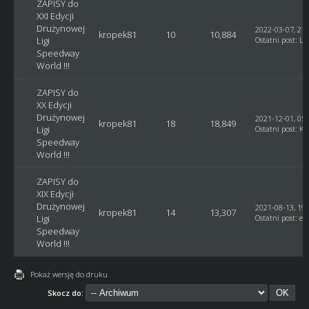
ZAPISY do
XXI Edycji
Drużynowej
2022-03-07, 21:
kropek81
10
10,884
Ligi
Ostatni post
:
Lu
Speedway
World !!!
ZAPISY do
XX Edycji
Drużynowej
2021-12-01, 05:
kropek81
18
18,849
Ligi
Ostatni post
:
Ku
Speedway
World !!!
ZAPISY do
XIX Edycji
Drużynowej
2021-08-13, 19:
kropek81
14
13,307
Ligi
Ostatni post
:
et
Speedway
World !!!
Pokaż wersję do druku
Skocz do: