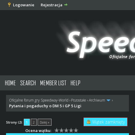
Logowanie
Rejestracja
HOME
SEARCH
MEMBER LIST
HELP
Oficjalne forum gry Speedway-World
›
Pozostałe
›
Archiwum
›
Pytania i pogaduchy o DM 5 i GP 5 Ligi
Wątek zamknięty
Strony (2):
1
2
Dalej »
Ocena wątku: