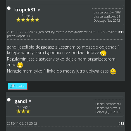
kropek81
Liczba postów: 908
Tutejszy
Liczba wątków: 61
Dołączył: Nov 2012
2015-11-22, 22:24:37
#11
(Ten post był ostatnio modyfikowany: 2015-11-22, 22:26:15
przez
kropek81
.)
gandi jezeli sie dogadasz z Lesznem to mozecie odjechac 1
kolejke w przyszłym tygodniu i tez bedzie dobrze
Regulamin jest elastyczny tylko dajcie nam organizatorom
znac
Narazie mam tylko 1 linka do meczy jutro upływa czas
Szukaj
gandi
Liczba postów: 90
Manager
Liczba wątków: 1
Dołączył: Jul 2015
2015-11-23, 09:25:52
#12