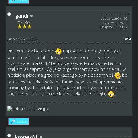
gandi
Liczba postów: 90
Manager
Liczba wątków: 1
Dołączył: Jul 2015
2015-11-25, 17:38:22
#14
pisałem już z betardem
napisałem do niego odczytał
wiadomość i nadal milczy, więc wysłałem mu zapke na
sparing ale... na 04.12 bo dopiero wtedy ma wolny termin
czekam aż zaprosi. Wy jako organizatorzy powinniście tak w
niedzielę pisać na grze do każdego by nie zapomnieli
bo
ten z Leszna lekceważy ten turniej, więc jakieś upomnienia
powinny być bo w takich przypadkach obrywa ten który ma
chęć jazdy .. np. ja i xxx46 który czeka na 3 kolejkę
Szukaj
kropek81