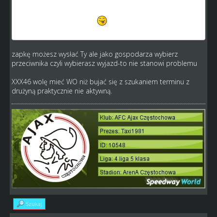
miałby szanse się zrewanżować. Ale no trudno to jest gra
hehe ale żeby nie było że wszystkie kolejki będę jechał u
siebie.. noo prawie hehe
taxi1981 mam ten sam
problem wysłałem mu zapro a on milczy
zapkę możesz wysłać Ty ale jako gospodarza wybierz
przeciwnika czyli wybierasz wyjazd-to nie stanowi problemu
XXX46 wolę mieć WO niż bujać się z szukaniem terminu z
drużyną praktycznie nie aktywną.
Szukaj