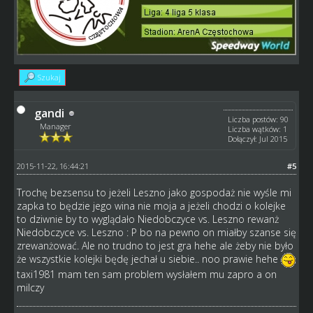
Szukaj
gandi
Liczba postów: 90
Manager
Liczba wątków: 1
Dołączył: Jul 2015
2015-11-22, 16:44:21
#5
Trochę bezsensu to jeżeli Leszno jako gospodaż nie wyśle mi
zapka to będzie jego wina nie moja a jeżeli chodzi o kolejke
to dziwnie by to wyglądało Niedobczyce vs. Leszno rewanż
Niedobczyce vs. Leszno : P bo na pewno on miałby szanse się
zrewanżować. Ale no trudno to jest gra hehe ale żeby nie było
że wszystkie kolejki będę jechał u siebie.. noo prawie hehe
taxi1981 mam ten sam problem wysłałem mu zapro a on
milczy