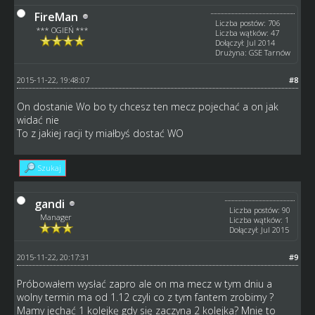
FireMan
Liczba postów: 706
*** OGIEŃ ***
Liczba wątków: 47
Dołączył: Jul 2014
Drużyna: GSE Tarnów
2015-11-22, 19:48:07
#8
On dostanie Wo bo ty chcesz ten mecz pojechać a on jak
widać nie
To z jakiej racji ty miałbyś dostać WO
Szukaj
gandi
Liczba postów: 90
Manager
Liczba wątków: 1
Dołączył: Jul 2015
2015-11-22, 20:17:31
#9
Próbowałem wysłać zapro ale on ma mecz w tym dniu a
wolny termin ma od 1.12 czyli co z tym fantem zrobimy ?
Mamy jechać 1 kolejkę gdy się zaczyna 2 kolejka? Mnie to