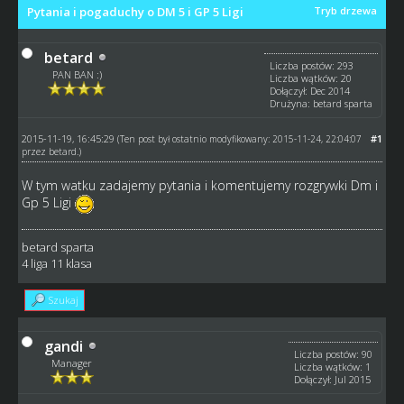
Pytania i pogaduchy o DM 5 i GP 5 Ligi
Tryb drzewa
betard
Liczba postów: 293
PAN BAN :)
Liczba wątków: 20
Dołączył: Dec 2014
Drużyna: betard sparta
2015-11-19, 16:45:29
#1
(Ten post był ostatnio modyfikowany: 2015-11-24, 22:04:07
przez
betard
.)
W tym watku zadajemy pytania i komentujemy rozgrywki Dm i
Gp 5 Ligi
betard sparta
4 liga 11 klasa
Szukaj
gandi
Liczba postów: 90
Manager
Liczba wątków: 1
Dołączył: Jul 2015