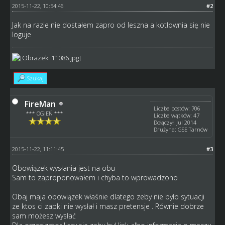
2015-11-22, 10:54:46
#2
Jak na razie nie dostałem zapro od leszna a kotłownia się nie
loguje
Szukaj
FireMan
Liczba postów: 706
*** OGIEŃ ***
Liczba wątków: 47
Dołączył: Jul 2014
Drużyna: GSE Tarnów
2015-11-22, 11:11:45
#3
Obowiązek wysłania jest na obu
Sam to zaproponowałem i chyba to wprowadzono
Obaj maja obowiązek właśnie dlatego zeby nie było sytuacji
ze ktos ci zapki nie wysłał i masz pretensje . Równie dobrze
sam możesz wysłać