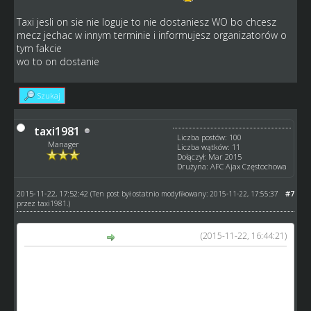
Taxi jesli on sie nie loguje to nie dostaniesz WO bo chcesz
mecz jechac w innym terminie i informujesz organizatorów o
tym fakcie
wo to on dostanie
Szukaj
taxi1981
Liczba postów: 100
Manager
Liczba wątków: 11
Dołączył: Mar 2015
Drużyna: AFC Ajax Częstochowa
2015-11-22, 17:52:42
#7
(Ten post był ostatnio modyfikowany: 2015-11-22, 17:55:37
przez
taxi1981
.)
(2015-11-22, 16:44:21)
gandi napisał(a):
Trochę bezsensu to jeżeli Leszno jako gospodaż nie wyśle
mi zapka to będzie jego wina nie moja a jeżeli chodzi o
kolejke to dziwnie by to wyglądało Niedobczyce vs. Leszno
rewanż Niedobczyce vs. Leszno : P bo na pewno on