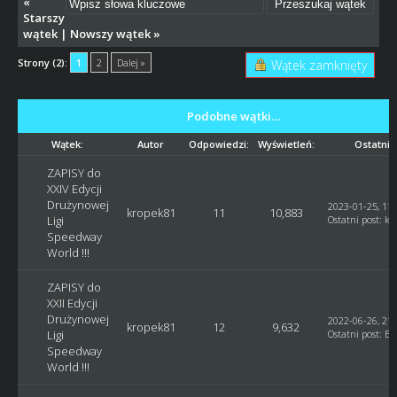
«
Starszy
wątek
|
Nowszy wątek
»
Strony (2):
1
2
Dalej »
Wątek zamknięty
Podobne wątki…
Wątek:
Autor
Odpowiedzi:
Wyświetleń:
Ostatni 
ZAPISY do
XXIV Edycji
Drużynowej
2023-01-25, 11:
kropek81
11
10,883
Ligi
Ostatni post
:
kr
Speedway
World !!!
ZAPISY do
XXII Edycji
Drużynowej
2022-06-26, 21:
kropek81
12
9,632
Ligi
Ostatni post
:
Bl
Speedway
World !!!