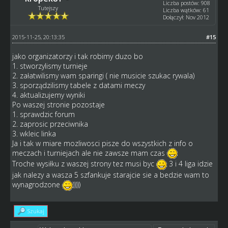
Liczba postów: 908
Tutejszy
Liczba wątków: 61
Dołączył: Nov 2012
2015-11-25, 20:13:35
#15
jako organizatorzy i tak robimy duzo bo
1. stworzylismy turnieje
2. załatwilismy wam sparingi ( nie musicie szukac rywala)
3. sporządzilismy tabele z datami meczy
4. aktualizujemy wyniki
Po waszej stronie pozostaje
1. sprawdzic forum
2. zaprosic przeciwnika
3. wkleic linka
Ja i tak w miare mozliwosci pisze do wszystkich z info o
meczach i turniejach ale nie zawsze mam czas
Troche wysiłku z waszej strony tez musi byc
3 i 4 liga idzie
jak nalezy a wasza 5 szfankuje starajcie sie a bedzie wam to
wynagrodzone
)))))
Szukaj