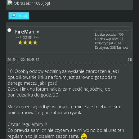
Szukaj
FireMan
Liczba postów: 706
*** OGIEŃ ***
Liczba wątków: 47
Dołączył: Jul 2014
Drużyna: GSE Tarnów
2015-11-22, 16:48:32
#6
10. Osobą odpowiedzialną za wysłanie zaproszenia jak i
opublikowanie linku na forum jest zarówno gospodarz
danego meczu jak i gość
Zapki i link na forum należy zamieścić najpóźniej do
poniedziałku do godz. 20
Mecz może się odbyć w innym terminie ale trzeba o tym
poinformować organizatorów i rywala.
Czytać regulaminy !!!
Co prawda sam ich nie czytam ale mi wolno bo akurat ten
regulamin to ja pisałem sezon temu