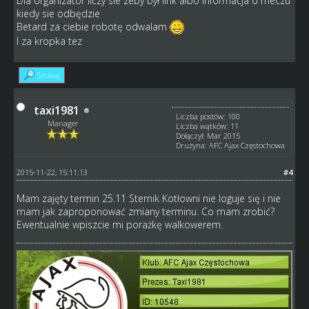
Dla organizator liczy sie zeby był link albo informacja o meczu
kiedy sie odbędzie
Betard za ciebie robotę odwalam
I za kropka tez
Szukaj
taxi1981
Liczba postów: 100
Manager
Liczba wątków: 11
Dołączył: Mar 2015
Drużyna: AFC Ajax Częstochowa
2015-11-22, 15:11:13
#4
Mam zajęty termin 25.11 Sternik Kotłowni nie loguje się i nie
mam jak zaproponować zmiany terminu. Co mam zrobić?
Ewentualnie wpiszcie mi porażkę walkowerem.