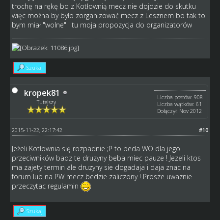
trochę na rękę bo z Kotłownią mecz nie dojdzie do skutku
więc można by było zorganizować mecz z Lesznem bo tak to
bym miał "wolne" i tu moja propozycja do organizatorów
Szukaj
kropek81
Liczba postów: 908
Tutejszy
Liczba wątków: 61
Dołączył: Nov 2012
2015-11-22, 22:17:42
#10
Jeżeli Kotłownia się rozpadnie ;P to beda WO dla jego
przeciwników badz te druzyny beba miec pauze ! Jezeli ktos
ma zajety termin ale druzyny sie dogadaja i daja znac na
forum lub na PW mecz bedzie zaliczony ! Prosze uwaznie
przeczytac regulamin
Szukaj