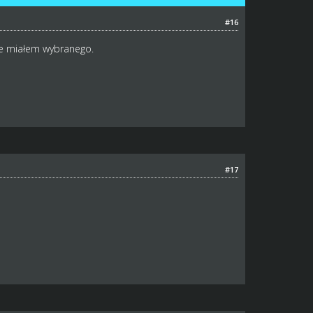
#16
e miałem wybranego.
#17