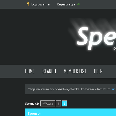
Logowanie
Rejestracja
HOME
SEARCH
MEMBER LIST
HELP
Oficjalne forum gry Speedway-World
›
Pozostałe
›
Archiwum
0 głosów - średnia: 0
1
2
3
4
5
Strony (2):
« Wstecz
1
2
Sponsor