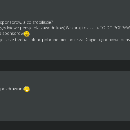
 sponsorow, a co zrobiliscie?
godniowe pensje dla zawodnikow( Wczoraj i dzisiaj )- TO DO POPRAW
od sponsorow
 jeszcze trzeba cofnac pobrane pieniadze za Drugie tugodniowe pensj
i pozdrawiam