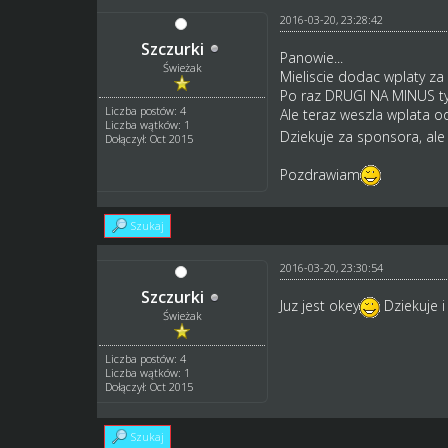
2016-03-20, 23:28:42
Szczurki
Panowie...
Świeżak
Mieliscie dodac wplaty za
Po raz DRUGI NA MINUS ty
Liczba postów: 4
Ale teraz weszla wplata 
Liczba wątków: 1
Dziekuje za sponsora, ale
Dołączył: Oct 2015
Pozdrawiam
Szukaj
2016-03-20, 23:30:54
Szczurki
Juz jest okey
Dziekuje 
Świeżak
Liczba postów: 4
Liczba wątków: 1
Dołączył: Oct 2015
Szukaj