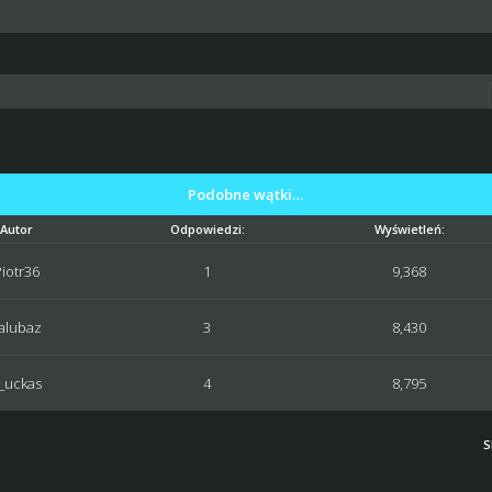
Podobne wątki…
Autor
Odpowiedzi:
Wyświetleń:
iotr36
1
9,368
alubaz
3
8,430
_uckas
4
8,795
S