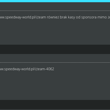
www.speedway-world.pl/i,team
również brak kasy od sponsora mimo ż
ww.speedway-world.pl/i,team-4062