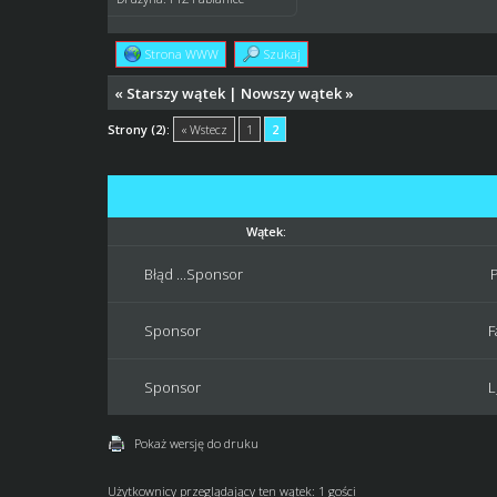
Strona WWW
Szukaj
«
Starszy wątek
|
Nowszy wątek
»
Strony (2):
« Wstecz
1
2
Wątek:
Błąd ...Sponsor
P
Sponsor
F
Sponsor
L
Pokaż wersję do druku
Użytkownicy przeglądający ten wątek: 1 gości