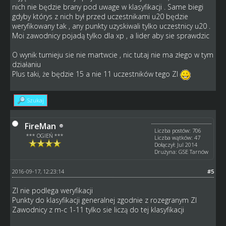
nich nie będzie brany pod uwage w klasyfikacji . Same biegi
gdyby którys z nich był przed uczestnikami u20 będzie
weryfikowany tak , any punkty uzyskiwali tylko uczestnicy u20 .
Moi zawodnicy pojadą tylko dla xp , a lider aby sie sprawdzic
O wynik turnieju sie nie martwcie , nic tutaj nie ma złego w tym
działaniu
Plus taki, że będzie 15 a nie 11 uczestników tego ZI
Szukaj
FireMan
Liczba postów: 706
*** OGIEŃ ***
Liczba wątków: 47
Dołączył: Jul 2014
Drużyna: GSE Tarnów
2016-09-17, 12:23:14
#5
ZI nie podlega weryfikacji
Punkty do klasyfikacji generalnej zgodnie z rozegranym ZI
Zawodnicy z m-c 1-11 tylko sie liczą do tej klasyfikacji