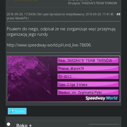
Drużyna: TARZAN'S TEAM TARNOW
2016-09-29, 17:34:06
#8
(Ten post był ostatnio modyfikowany: 2016-09-29, 17:41:45
przez
Marek79
.)
Pisałem do niego, odpisał że nie zorganizuje więc przejmuję
organizację jego rundy.
http://www.speedway-world.pl/i,ind_live-78696
Szukaj
Roko