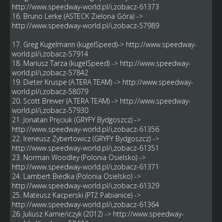
http://www.speedway-world.pl/i,zobacz-61373
16. Bruno Lerke (ASTECK Zielona Góra) ->
http://www.speedway-world.pl/i,zobacz-57989
17. Greg Kugelmann (kugelSpeed)->
http://www.speedway-
world.pl/i,zobacz-57914
18. Mariusz Tarza (kugelSpeed) ->
http://www.speedway-
world.pl/i,zobacz-57842
19. Dieter Kruspe (A.TERA TEAM) ->
http://www.speedway-
world.pl/i,zobacz-58079
20. Scott Brewer (A.TERA TEAM) ->
http://www.speedway-
world.pl/i,zobacz-57930
21. Jonatan Pręciuk (GRYFY Bydgoszcz) ->
http://www.speedway-world.pl/i,zobacz-61356
22. Ireneusz Zybertowicz (GRYFY Bydgoszcz) ->
http://www.speedway-world.pl/i,zobacz-61351
23. Norman Woodley (Polonia Osielsko) ->
http://www.speedway-world.pl/i,zobacz-61371
24. Lambert Biedka (Polonia Osielsko) ->
http://www.speedway-world.pl/i,zobacz-61329
25. Mateusz Kacperski (PTŻ Pabianice) ->
http://www.speedway-world.pl/i,zobacz-61364
26. Juliusz Kamieńczyk (2012) ->
http://www.speedway-