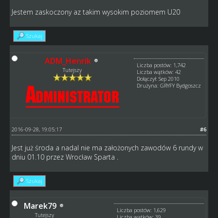
Jestem zaskoczony az takim wysokim poziomem U20
Szukaj
ADM_Henrik
Liczba postów: 1,742
Tutejszy
Liczba wątków: 42
Dołączył: Sep 2010
Drużyna: GRYFY Bydgoszcz
2016-09-28, 19:05:17
#6
Jest już środa a nadal nie ma założonych zawodów 6 rundy w
dniu 01.10 przez Wrocław Sparta .
Szukaj
Marek79
Liczba postów: 1,629
Tutejszy
Liczba wątków: 39