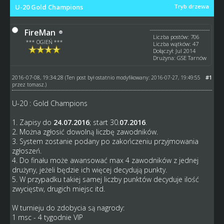
U-20 Gold Champions
Tryb drzewa
FireMan
Liczba postów: 706
*** OGIEŃ ***
Liczba wątków: 47
Dołączył: Jul 2014
Drużyna: GSE Tarnów
2016-07-08, 19:34:28
#1
(Ten post był ostatnio modyfikowany: 2016-07-27, 19:49:55
przez
tomasz
.)
U-20 : Gold Champions
1. Zapisy do
24.07.2016
; start 30.
07.2016
.
2. Można zgłosić dowolną liczbę zawodników.
3. System zostanie podany po zakończeniu przyjmowania
zgłoszeń.
4. Do finału może awansować max 4 zawodników z jednej
drużyny, jeżeli będzie ich więcej decydują punkty.
5. W przypadku takiej samej liczby punktów decyduje ilość
zwycięstw, drugich miejsc itd.
W turnieju do zdobycia są nagrody:
1 msc - 4 tygodnie VIP