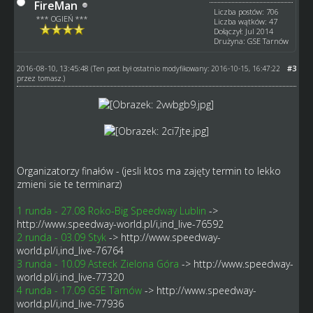
FireMan
Liczba postów: 706
*** OGIEŃ ***
Liczba wątków: 47
Dołączył: Jul 2014
Drużyna: GSE Tarnów
2016-08-10, 13:45:48
#3
(Ten post był ostatnio modyfikowany: 2016-10-15, 16:47:22
przez
tomasz
.)
Organizatorzy finałów - (jesli ktos ma zajęty termin to lekko
zmieni sie te terminarz)
1 runda - 27.08 Roko-Big Speedway Lublin
->
http://www.speedway-world.pl/i,ind_live-76592
2 runda - 03.09 Styk
->
http://www.speedway-
world.pl/i,ind_live-76764
3 runda - 10.09 Asteck Zielona Góra
->
http://www.speedway-
world.pl/i,ind_live-77320
4 runda - 17.09 GSE Tarnów
->
http://www.speedway-
world.pl/i,ind_live-77936