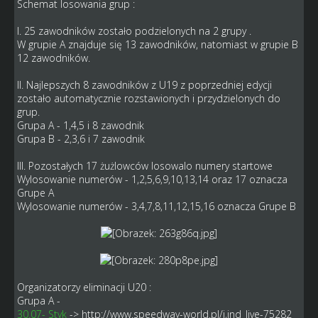
Schemat losowania grup :
I. 25 zawodników zostało podzielonych na 2 grupy .
W grupie A znajduje się 13 zawodników, natomiast w grupie B
12 zawodników.
II. Najlepszych 8 zawodników z U19 z poprzedniej edycji
zostało automatycznie rozstawionych i przydzielonych do
grup.
Grupa A - 1,4,5 i 8 zawodnik
Grupa B - 2,3,6 i 7 zawodnik
III. Pozostałych 17 żużlowców losowalo numery startowe
Wylosowanie numerów - 1,2,5,6,9,10,13,14 oraz 17 oznacza
Grupe A
Wylosowanie numerów - 3,4,7,8,11,12,15,16 oznacza Grupe B
Organizatorzy eliminacji U20 :
Grupa A -
30.07- Styk
->
http://www.speedway-world.pl/i,ind_live-75282