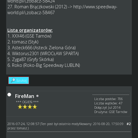
world.pl/i,zobacz-58424
27. Roman Brączkowski (2012) ->
http://www.speedway-
world.pl/i,zobacz-58467
Lista organizatorów:
1. XXX46 (GSE Tarnów)
2. tomasz (Styk)
3. Asteck666 (Asteck Zielona Góra)
4. Wiktorus2301 (WROCŁAW SPARTA)
5. Zyga87 (Gryfy Skórka)
6. Roko (Roko-Big Speedway LUBLIN)
Szukaj
FireMan
Liczba postów: 706
*** OGIEŃ ***
Liczba wątków: 47
Dołączył: Jul 2014
Drużyna: GSE Tarnów
2016-07-24, 12:08:57
#2
(Ten post był ostatnio modyfikowany: 2016-08-20, 17:50:09
przez
tomasz
.)