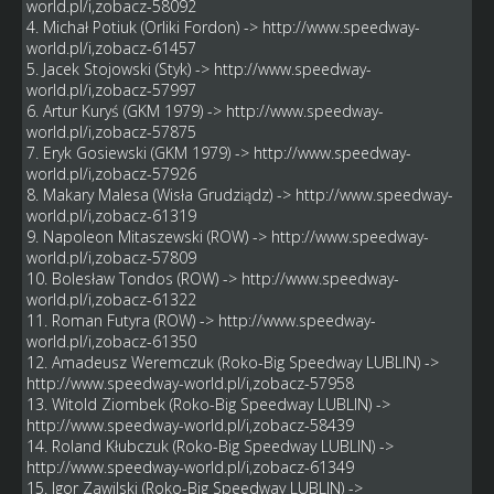
world.pl/i,zobacz-58092
4. Michał Potiuk (Orliki Fordon) ->
http://www.speedway-
world.pl/i,zobacz-61457
5. Jacek Stojowski (Styk) ->
http://www.speedway-
world.pl/i,zobacz-57997
6. Artur Kuryś (GKM 1979) ->
http://www.speedway-
world.pl/i,zobacz-57875
7. Eryk Gosiewski (GKM 1979) ->
http://www.speedway-
world.pl/i,zobacz-57926
8. Makary Malesa (Wisła Grudziądz) ->
http://www.speedway-
world.pl/i,zobacz-61319
9. Napoleon Mitaszewski (ROW) ->
http://www.speedway-
world.pl/i,zobacz-57809
10. Bolesław Tondos (ROW) ->
http://www.speedway-
world.pl/i,zobacz-61322
11. Roman Futyra (ROW) ->
http://www.speedway-
world.pl/i,zobacz-61350
12. Amadeusz Weremczuk (Roko-Big Speedway LUBLIN) ->
http://www.speedway-world.pl/i,zobacz-57958
13. Witold Ziombek (Roko-Big Speedway LUBLIN) ->
http://www.speedway-world.pl/i,zobacz-58439
14. Roland Kłubczuk (Roko-Big Speedway LUBLIN) ->
http://www.speedway-world.pl/i,zobacz-61349
15. Igor Zawilski (Roko-Big Speedway LUBLIN) ->