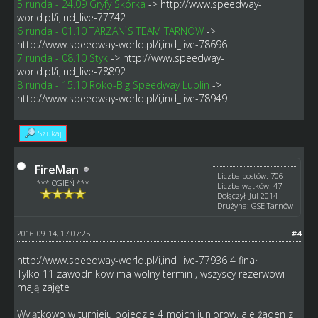
5 runda - 24.09 Gryfy Skórka
->
http://www.speedway-
world.pl/i,ind_live-77742
6 runda - 01.10 TARZAN`S TEAM TARNÓW
->
http://www.speedway-world.pl/i,ind_live-78696
7 runda - 08.10 Styk
->
http://www.speedway-
world.pl/i,ind_live-78892
8 runda - 15.10 Roko-Big Speedway Lublin
->
http://www.speedway-world.pl/i,ind_live-78949
Szukaj
FireMan
Liczba postów: 706
*** OGIEŃ ***
Liczba wątków: 47
Dołączył: Jul 2014
Drużyna: GSE Tarnów
2016-09-14, 17:07:25
#4
http://www.speedway-world.pl/i,ind_live-77936
4 finał
Tylko 11 zawodnikow ma wolny termin , wszyscy rezerwowi
mają zajęte
Wyjątkowo w turnieju pojedzie 4 moich juniorow, ale żaden z