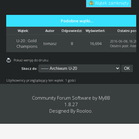
Wątek zamknięty
Podobne wątki…
Wątek:
Autor
Odpowiedzi:
Wyświetleń:
Ostatni post
U-20 : Gold
2016-06-08, 16:28:
tomasz
8
16,694
Champions
Ostatni post
:
Astec
Pokaż wersję do druku
Skocz do:
Użytkownicy przeglądający ten wątek: 1 gości
Community Forum Software by
MyBB
1.8.27
Designed By
Rooloo
.