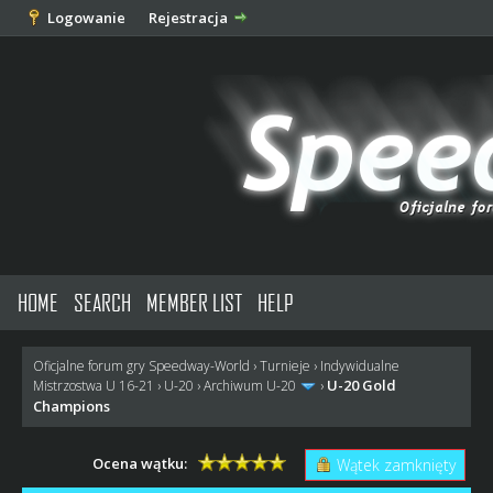
Logowanie
Rejestracja
HOME
SEARCH
MEMBER LIST
HELP
Oficjalne forum gry Speedway-World
›
Turnieje
›
Indywidualne
U-20 Gold
Mistrzostwa U 16-21
›
U-20
›
Archiwum U-20
›
Champions
Ocena wątku:
Wątek zamknięty