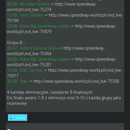
06.08- Wrocław Sparta
->
http://www.speedway-
world.pl/i,ind_live-75274
13.08- Gryfy Skórka
->
http://www.speedway-world.pl/i,ind_live-
75194
20.08- Roko-Big Speedway Lublin
->
http://www.speedway-
world.pl/i,ind_live-75879
Grupa B -
30.07- Asteck Zielona Góra
->
http://www.speedway-
world.pl/i,ind_live-75364
06.08- Roko-Big Speedway Lublin
->
http://www.speedway-
world.pl/i,ind_live-75281
13.08- GSE Tarnów
->
http://www.speedway-world.pl/i,ind_live-
76017
20.08- Styk
->
http://www.speedway-world.pl/i,ind_live-75395
4 turnieje eliminacyjne, nastepnie 8 finałowych
Do finału awans 1-8 z eliminacji oraz 9-10 z każdej grupy jako
rezerwowy
Szukaj