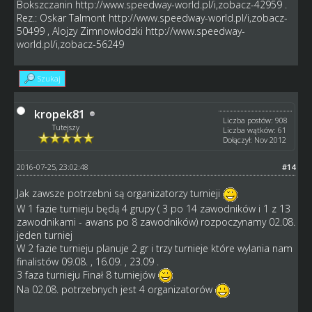
Bokszczanin
http://www.speedway-world.pl/i,zobacz-42959
.
Rez.: Oskar Talmont
http://www.speedway-world.pl/i,zobacz-
50499
, Alojzy Zimnowłodzki
http://www.speedway-
world.pl/i,zobacz-56249
Szukaj
kropek81
Liczba postów: 908
Tutejszy
Liczba wątków: 61
Dołączył: Nov 2012
2016-07-25, 23:02:48
#14
Jak zawsze potrzebni są organizatorzy turnieji
W 1 fazie turnieju będą 4 grupy ( 3 po 14 zawodników i 1 z 13
zawodnikami - awans po 8 zawodników) rozpoczynamy 02.08.
jeden turniej
W 2 fazie turnieju planuje 2 gr i trzy turnieje które wylania nam
finalistów 09.08. , 16.09. , 23.09 .
3 faza turnieju Finał 8 turniejów
Na 02.08. potrzebnych jest 4 organizatorów