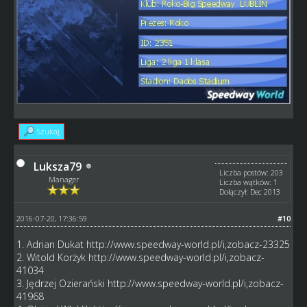
Szukaj
Luksza79
Liczba postów: 203
Manager
Liczba wątków: 1
Dołączył: Dec 2013
2016-07-20, 17:36:59
#10
1. Adrian Dukat
http://www.speedway-world.pl/i,zobacz-23325
2. Witold Korżyk
http://www.speedway-world.pl/i,zobacz-
41034
3. Jędrzej Ozierański
http://www.speedway-world.pl/i,zobacz-
41968