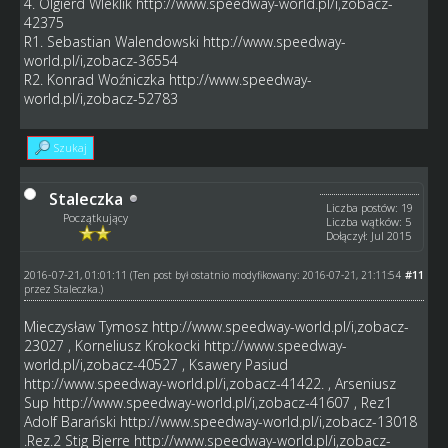
4. Olgierd Wleklik
http://www.speedway-world.pl/i,zobacz-
42375
R1. Sebastian Walendowski
http://www.speedway-
world.pl/i,zobacz-36554
R2. Konrad Woźniczka
http://www.speedway-
world.pl/i,zobacz-52783
Szukaj
Staleczka
Liczba postów: 19
Początkujący
Liczba wątków: 5
Dołączył: Jul 2015
2016-07-21, 01:01:11
#11
(Ten post był ostatnio modyfikowany: 2016-07-21, 21:11:54
przez
Staleczka
.)
Mieczysław Tymosz
http://www.speedway-world.pl/i,zobacz-
23027
, Korneliusz Krokocki
http://www.speedway-
world.pl/i,zobacz-40527
, Ksawery Pasiud
http://www.speedway-world.pl/i,zobacz-41422
. , Arseniusz
Sup
http://www.speedway-world.pl/i,zobacz-41607
, Rez1
Adolf Barański
http://www.speedway-world.pl/i,zobacz-13018
.Rez.2 Stig Bjerre
http://www.speedway-world.pl/i,zobacz-