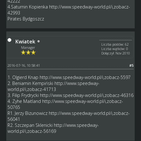
42222
4.Saturnin Kopienka
http://www.speedway-world.pl/i,zobacz-
42993
Pirates Bydgoszcz
Kwiatek
Liczba postów: 62
Manager
Liczba wątków: 0
Dołączył: Nov 2010
2016-07-16, 10:58:41
#5
1. Olgierd Knap
http://www.speedway-world.pl/i,zobacz-5597
2. Beniamin Kempiński
http://www.speedway-
world.pl/i,zobacz-41713
3. Filip Frydrycki
http://www.speedway-world.pl/i,zobacz-46316
4. Zyhe Maitland
http://www.speedway-world.pl/i,zobacz-
50765
R1. Jerzy Bizunowicz
http://www.speedway-world.pl/i,zobacz-
56041
R2. Szczepan Sklenicki
http://www.speedway-
world.pl/i,zobacz-56169