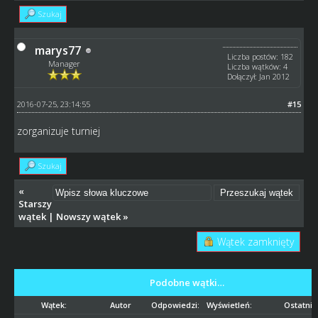
Szukaj
marys77
Liczba postów: 182
Manager
Liczba wątków: 4
Dołączył: Jan 2012
2016-07-25, 23:14:55
#15
zorganizuje turniej
Szukaj
«
Starszy
wątek
|
Nowszy wątek
»
Wątek zamknięty
Podobne wątki…
Wątek:
Autor
Odpowiedzi:
Wyświetleń:
Ostatni 