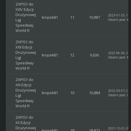
ZAPISY do
XXIV Edycji
Drużynowej
2023-01-25, 11:
kropek81
11
10,887
Ligi
Ostatni post
:
kr
Speedway
World !!!
ZAPISY do
XXII Edycji
Drużynowej
2022-06-26, 21:
kropek81
12
9,636
Ligi
Ostatni post
:
Bl
Speedway
World !!!
ZAPISY do
XXI Edycji
Drużynowej
2022-03-07, 21:
kropek81
10
10,884
Ligi
Ostatni post
:
Lu
Speedway
World !!!
ZAPISY do
XX Edycji
Drużynowej
2021-12-01, 05:
kropek81
18
18,872