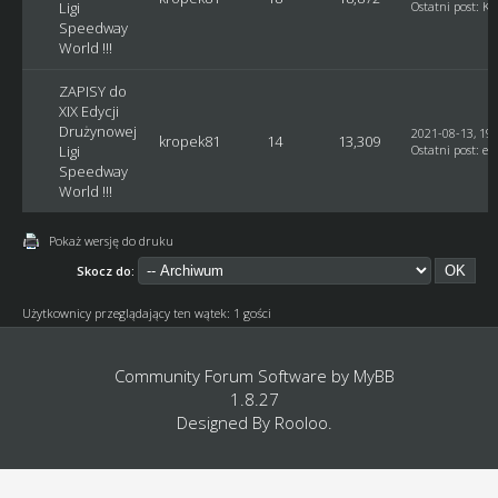
Ligi
Ostatni post
:
Ku
Speedway
World !!!
ZAPISY do
XIX Edycji
Drużynowej
2021-08-13, 19:
kropek81
14
13,309
Ligi
Ostatni post
:
et
Speedway
World !!!
Pokaż wersję do druku
Skocz do:
Użytkownicy przeglądający ten wątek: 1 gości
Community Forum Software by
MyBB
1.8.27
Designed By
Rooloo
.