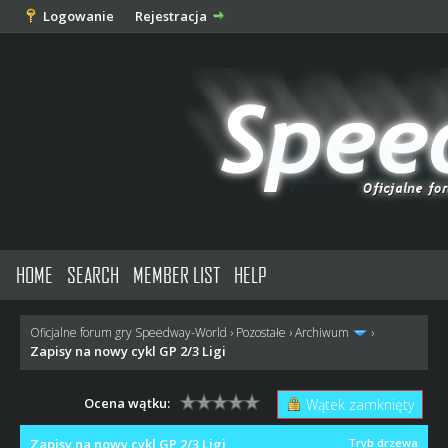
Logowanie
Rejestracja
HOME
SEARCH
MEMBER LIST
HELP
Oficjalne forum gry Speedway-World
›
Pozostałe
›
Archiwum
›
Zapisy na nowy cykl GP 2/3 Ligi
Ocena wątku:
Wątek zamknięty
Zapisy na nowy cykl GP 2/3 Ligi
Tryb drzewa