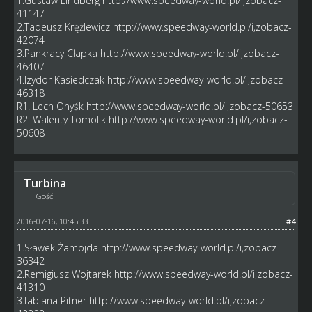
1.Gustaw Lindberg
http://www.speedway-world.pl/i,zobacz-
41147
2.Tadeusz Krężlewicz
http://www.speedway-world.pl/i,zobacz-
42074
3.Pankracy Cłapka
http://www.speedway-world.pl/i,zobacz-
46407
4.Izydor Kasiedczak
http://www.speedway-world.pl/i,zobacz-
46318
R1. Lech Onyśk
http://www.speedway-world.pl/i,zobacz-50653
R2. Walenty Tomolik
http://www.speedway-world.pl/i,zobacz-
50608
Turbina
Gość
2016-07-16, 10:45:33
#4
1.Sławek Żamojda
http://www.speedway-world.pl/i,zobacz-
36342
2.Remigiusz Wojtarek
http://www.speedway-world.pl/i,zobacz-
41310
3.fabiana Pitner
http://www.speedway-world.pl/i,zobacz-