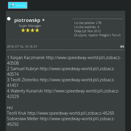
Szukaj
piotrowskp
Liczba postów: 278
Super Manager
Liczba wątków: 4
Dołączył: Nov 2012
Drużyna: Apator Podgórz Toruń
2016-07-16, 16:16:57
#6
1 Kasjan Kaczmarek
http://www.speedway-world.pl/i,zobacz-
40508
2 Samuel Kubryn
http://www.speedway-world.pl/i,zobacz-
40574
3 Teofil Złoteńko
http://www.speedway-world.pl/i,zobacz-
41451
4 Walenty Kuriański
http://www.speedway-world.pl/i,zobacz-
42029
rez
Teofil Kruk
http://www.speedway-world.pl/i,zobacz-46265
Sobiesław Meller
http://www.speedway-world.pl/i,zobacz-
46292