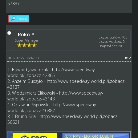
57837
Szukaj
Roko
Liczba postów: 405
Super Manager
Liczba wątków: 0
Dołączył: Sep 2011
2016-07-22, 16:47:57
#12
1. Edward Jaworczak -
http://www.speedway-
world.pl/i,zobacz-42365
2. Anzelm Buszyło -
http://www.speedway-world.pl/i,zobacz-
43137
3. Włodzimierz Elikowski -
http://www.speedway-
world.pl/i,zobacz-43143
4. Oktawian Sygowski -
http://www.speedway-
world.pl/i,zobacz-46382
R-1 Bruno Sira -
http://www.speedway-world.pl/i,zobacz-
50621