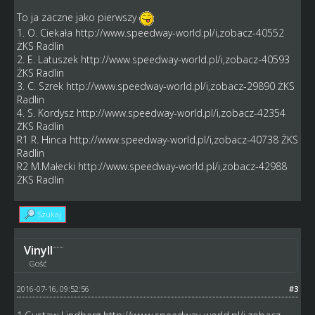
To ja zaczne jako pierwszy
1. O. Ciekała
http://www.speedway-world.pl/i,zobacz-40552
ŻKS Radlin
2. E. Latuszek
http://www.speedway-world.pl/i,zobacz-40593
ŻKS Radlin
3. C. Szrek
http://www.speedway-world.pl/i,zobacz-29890
ŻKS
Radlin
4. S. Kordysz
http://www.speedway-world.pl/i,zobacz-42354
ŻKS Radlin
R1 R. Hinca
http://www.speedway-world.pl/i,zobacz-40738
ŻKS
Radlin
R2 M.Małecki
http://www.speedway-world.pl/i,zobacz-42988
ŻKS Radlin
Szukaj
Vinyll
Gość
2016-07-16, 09:52:56
#3