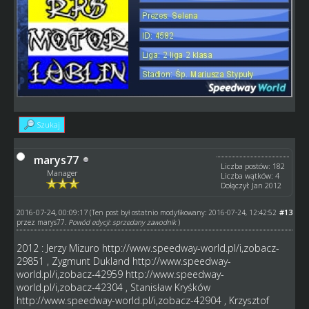
Szukaj
marys77
Liczba postów: 182
Manager
Liczba wątków: 4
Dołączył: Jan 2012
2016-07-24, 00:09:17
#13
(Ten post był ostatnio modyfikowany: 2016-07-24, 12:42:52
przez
marys77
.
Powód edycji: sprzedany zawodnik
)
2012 : Jerzy Mizuro
http://www.speedway-world.pl/i,zobacz-
29851
, Zygmunt Dukland
http://www.speedway-
world.pl/i,zobacz-42959
http://www.speedway-
world.pl/i,zobacz-42304
, Stanisław Kryśków
http://www.speedway-world.pl/i,zobacz-42904
, Krzysztof