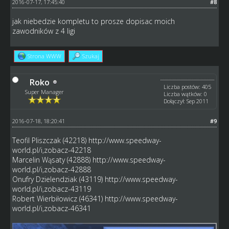
2016-07-17, 17:45:40
#8
jak niebedzie kompletu to prosze dopisac moich
zawodników z 4 ligi
Strona WWW
Szukaj
Roko
Liczba postów: 405
Super Manager
Liczba wątków: 0
Dołączył: Sep 2011
2016-07-18, 18:20:41
#9
Teofil Pliszczak (42218)
http://www.speedway-
world.pl/i,zobacz-42218
Marcelin Wąsaty (42888)
http://www.speedway-
world.pl/i,zobacz-42888
Onufry Dzielendziak (43119)
http://www.speedway-
world.pl/i,zobacz-43119
Robert Wierbiłowicz (46341)
http://www.speedway-
world.pl/i,zobacz-46341