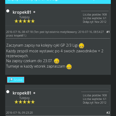
kropek81
Liczba postów: 908
Tutejszy
Liczba wątków: 61
Dołączył: Nov 2012
2016-07-16, 08:47:18
#1
(Ten post był ostatnio modyfikowany: 2016-07-16, 08:54:27
przez
kropek81
.)
Zaczynam zapisy na kolejny cykl GP 2/3 Ligi
Każdy zespól może wystawic po 4 swoich zawodników + 2
rezerwowych.
Na zapisy czekam do 23.07.
Turnieje w każdy wtorek zapraszam
Szukaj
kropek81
Liczba postów: 908
Tutejszy
Liczba wątków: 61
Dołączył: Nov 2012
2016-07-16, 09:23:20
#2