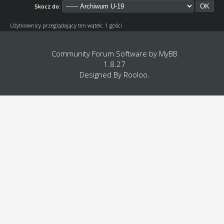
Skocz do:
Użytkownicy przeglądający ten wątek: 1 gości
Community Forum Software by
MyBB
1.8.27
Designed By
Rooloo
.