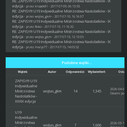
RE: ZAPISY!!! U19 Indywidualne Mistrzostwa Nastolatków - IX
edycja
- przez
kropek81
- 2017-07-09, 06:13:55
RE: ZAPISY!!! U19 Indywidualne Mistrzostwa Nastolatków - IX
edycja
- przez
wojtas_gkm
- 2017-07-10, 16:16:07
RE: ZAPISY!!! U19 Indywidualne Mistrzostwa Nastolatków - IX
edycja
- przez
Roko
- 2017-07-13, 11:16:32
RE: ZAPISY!!! U19 Indywidualne Mistrzostwa Nastolatków - IX
edycja
- przez
wojtas_gkm
- 2017-07-13, 12:13:05
RE: ZAPISY!!! U19 Indywidualne Mistrzostwa Nastolatków - IX
edycja
- przez
marys77
- 2017-07-15, 14:05:52
Podobne wątki…
Wątek:
Autor
Odpowiedzi:
Wyświetleń:
Ostat
ZAPISY!!! U19
Indywidualne
2026-04-03,
Mistrzostwa
wojtas_gkm
14
1,345
Ostatni post
Nastolatków -
XXXIX edycja
U19
Indywidualne
Mistrzostwa
2026-03-14,
wojtas_gkm
7
1,606