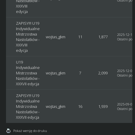
Nastolatków -
Ostatni post
XXXVIII
edycja
ZAPISY!!! U19
Indywidualne
Mistrzostwa
2025-12-18,
wojtas_gkm
11
1,877
Nastolatków -
Ostatni post
XXXVIII
edycja
U19
Indywidualne
2025-12-04,
Mistrzostwa
wojtas_gkm
7
2,099
Ostatni post
Nastolatków -
XXXVII edycja
ZAPISY!!! U19
Indywidualne
2025-09-07,
Mistrzostwa
wojtas_gkm
16
1,939
Ostatni post
Nastolatków -
XXXVII edycja
Pokaż wersję do druku