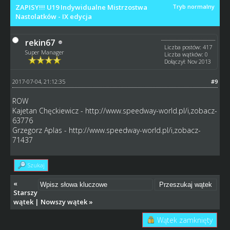
ZAPISY!!! U19 Indywidualne Mistrzostwa
Tryb normalny
Nastolatków - IX edycja
rekin67
Liczba postów: 417
Super Manager
Liczba wątków: 0
Dołączył: Nov 2013
2017-07-04, 21:12:35
#9
ROW
Kajetan Chęckiewicz -
http://www.speedway-world.pl/i,zobacz-
63776
Grzegorz Aplas -
http://www.speedway-world.pl/i,zobacz-
71437
Szukaj
«
Starszy
wątek
|
Nowszy wątek
»
Wątek zamknięty