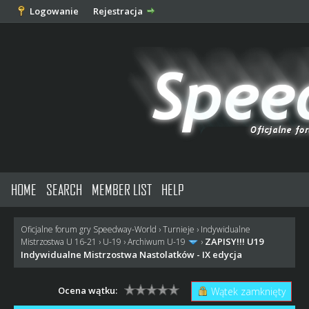
Logowanie
Rejestracja
HOME
SEARCH
MEMBER LIST
HELP
Oficjalne forum gry Speedway-World
›
Turnieje
›
Indywidualne
ZAPISY!!! U19
Mistrzostwa U 16-21
›
U-19
›
Archiwum U-19
›
Indywidualne Mistrzostwa Nastolatków - IX edycja
Ocena wątku:
Wątek zamknięty