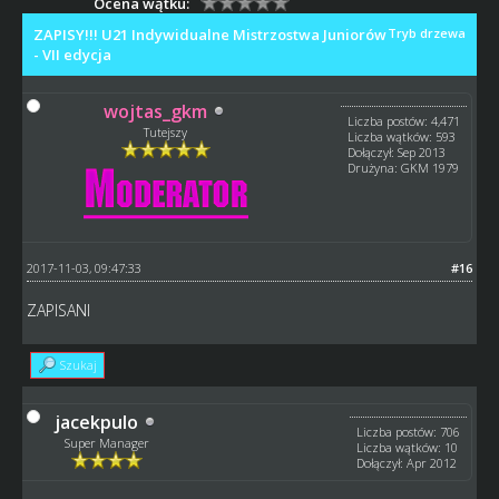
Ocena wątku:
ZAPISY!!! U21 Indywidualne Mistrzostwa Juniorów
Tryb drzewa
- VII edycja
wojtas_gkm
Liczba postów: 4,471
Tutejszy
Liczba wątków: 593
Dołączył: Sep 2013
Drużyna: GKM 1979
2017-11-03, 09:47:33
#16
ZAPISANI
Szukaj
jacekpulo
Liczba postów: 706
Super Manager
Liczba wątków: 10
Dołączył: Apr 2012