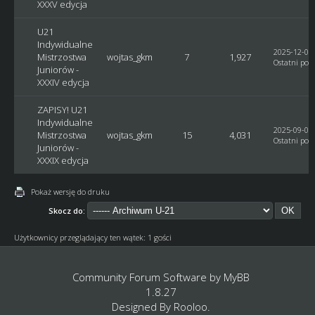
XXXV edycja
U21
Indywidualne
2025-12-04,
Mistrzostwa
wojtas_gkm
7
1,927
Ostatni post
Juniorów -
XXXIV edycja
ZAPISY! U21
Indywidualne
2025-09-07,
Mistrzostwa
wojtas_gkm
15
4,031
Ostatni post
Juniorów -
XXXIX edycja
Pokaż wersję do druku
Skocz do:
Użytkownicy przeglądający ten wątek: 1 gości
Community Forum Software by
MyBB
1.8.27
Designed By
Rooloo
.