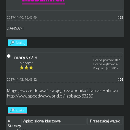
2017-11-10, 15:46:46
#25
ZAPISANI
Szukaj
marys77
Liczba postów: 182
Manager
Liczba wątków: 4
Dołączył: Jan 2012
2017-11-13, 16:46:52
#26
Moge jeszcze dopisać swojego zawodnika? Tamas Halmosi
http://www.speedway-world.pl/i,zobacz-63289
Szukaj
«
Starszy