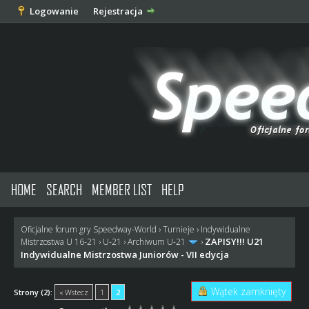
Logowanie
Rejestracja
HOME
SEARCH
MEMBER LIST
HELP
Oficjalne forum gry Speedway-World
›
Turnieje
›
Indywidualne
ZAPISY!!! U21
Mistrzostwa U 16-21
›
U-21
›
Archiwum U-21
›
Indywidualne Mistrzostwa Juniorów - VII edycja
Wątek zamknięty
Strony (2):
« Wstecz
1
2