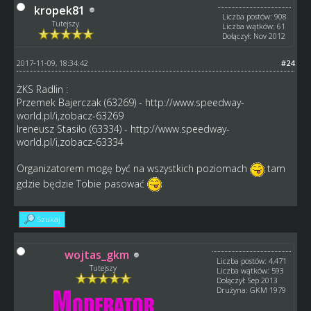
kropek81
Liczba postów: 908
Tutejszy
Liczba wątków: 61
Dołączył: Nov 2012
2017-11-09, 18:34:42
#24
ŻKS Radlin :
Przemek Bajerczak (63269) -
http://www.speedway-
world.pl/i,zobacz-63269
Ireneusz Stasiło (63334) -
http://www.speedway-
world.pl/i,zobacz-63334
Organizatorem mogę być na wszystkich poziomach
tam
gdzie będzie Tobie pasować
Szukaj
wojtas_gkm
Liczba postów: 4,471
Tutejszy
Liczba wątków: 593
Dołączył: Sep 2013
Drużyna: GKM 1979