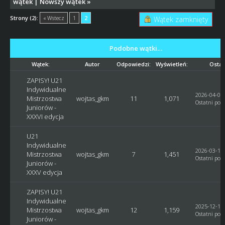
wątek
|
Nowszy wątek
»
Strony (2):
« Wstecz
1
2
Wątek zamknięty
Podobne wątki…
Wątek:
Autor
Odpowiedzi:
Wyświetleń:
Ostat
ZAPISY! U21
Indywidualne
2026-04-01,
Mistrzostwa
wojtas_gkm
11
1,071
Ostatni post
Juniorów -
XXXVI edycja
U21
Indywidualne
2026-03-14,
Mistrzostwa
wojtas_gkm
7
1,451
Ostatni post
Juniorów -
XXXV edycja
ZAPISY! U21
Indywidualne
2025-12-18,
Mistrzostwa
wojtas_gkm
12
1,159
Ostatni post
Juniorów -