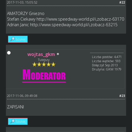
2017-11-03, 15:05:52
#22
AMATORZY Gniezno
Stefan Ciekawy
http://www.speedway-world.pl/i,zobacz-63170
Adrian Janic
http://www.speedway-world.pl/i,zobacz-63215
Szukaj
wojtas_gkm
Liczba postów: 4,471
Tutejszy
Liczba wątków: 593
Dołączył: Sep 2013
Drużyna: GKM 1979
2017-11-06, 09:49:08
#23
ZAPISANI
Szukaj