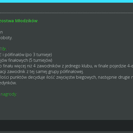
rzostwa Młodzików
on
soboty.
18r.
i półfinałów (po 3 turnieje)
jów finałowych (5 turniejów)
finału więcej niż 4 zawodników z jednego klubu, w finale pojedzie 4-e
kacji zawodnik z tej samej grupy półfinałowej.
ilości punktów decyduje ilość zwycięstw biegowych, następnie drugie m
jedynków.
 nagrody: