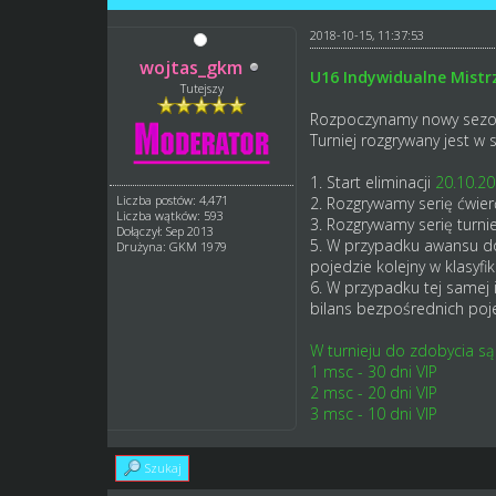
2018-10-15, 11:37:53
wojtas_gkm
U16 Indywidualne Mist
Tutejszy
Rozpoczynamy nowy sez
Turniej rozgrywany jest w 
1. Start eliminacji
20.10.20
Liczba postów: 4,471
2.
Rozgrywamy serię ćwierć 
Liczba wątków: 593
3. Rozgrywamy serię turnie
Dołączył: Sep 2013
5. W przypadku awansu do 
Drużyna: GKM 1979
pojedzie kolejny w klasyfi
6. W przypadku tej samej 
bilans bezpośrednich po
W turnieju do zdobycia są
1 msc - 30 dni VIP
2 msc - 20 dni VIP
3 msc - 10 dni VIP
Szukaj