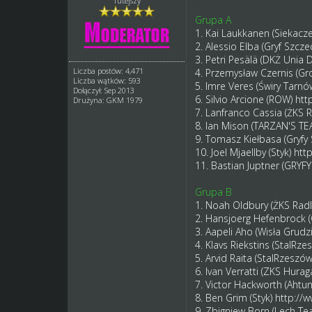
Tutejszy
Grupa A
1. Kai Laukkanen (Siekacz
2. Alessio Elba (Gryf Szcze
3. Petri Pesälä (DKŻ Unia 
Liczba postów: 4,471
4. Przemysław Czernis (G
Liczba wątków: 593
5. Imre Veres (Świry Tarnó
Dołączył: Sep 2013
6. Silvio Arcione (ROW)
htt
Drużyna: GKM 1979
7. Lanfranco Cassia (ŻKS R
8. Ian Mison (TARZAN'S 
9. Tomasz Kiełbasa (Gryfy
10. Joel Mjaellby (Styk)
htt
11. Bastian Juptner (GRYF
Grupa B
1. Noah Oldbury (ŻKS Radl
2. Hansjoerg Hefenbrock 
3. Aapeli Aho (Wisła Grudz
4. Klavs Riekstins (StalRz
5. Arvid Raita (StalRzeszó
6. Ivan Verratti (ZKS Hura
7. Victor Hackworth (Ahtu
8. Ben Grim (Styk)
http://
9. Zbigniew Born (Lech T