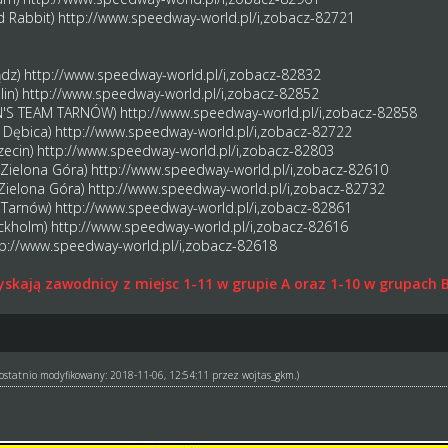
d Rabbit)
http://www.speedway-world.pl/i,zobacz-82721
ądz)
http://www.speedway-world.pl/i,zobacz-82832
lin)
http://www.speedway-world.pl/i,zobacz-82852
AN'S TEAM TARNÓW)
http://www.speedway-world.pl/i,zobacz-82858
a Dębica)
http://www.speedway-world.pl/i,zobacz-82722
czecin)
http://www.speedway-world.pl/i,zobacz-82803
 Zielona Góra)
http://www.speedway-world.pl/i,zobacz-82610
Zielona Góra)
http://www.speedway-world.pl/i,zobacz-82732
y Tarnów)
http://www.speedway-world.pl/i,zobacz-82861
ockholm)
http://www.speedway-world.pl/i,zobacz-82616
tp://www.speedway-world.pl/i,zobacz-82618
skają zawodnicy z miejsc 1-11 w grupie A oraz 1-10 w grupach 
ł ostatnio modyfikowany: 2018-11-06, 12:54:11 przez
wojtas_gkm
.)