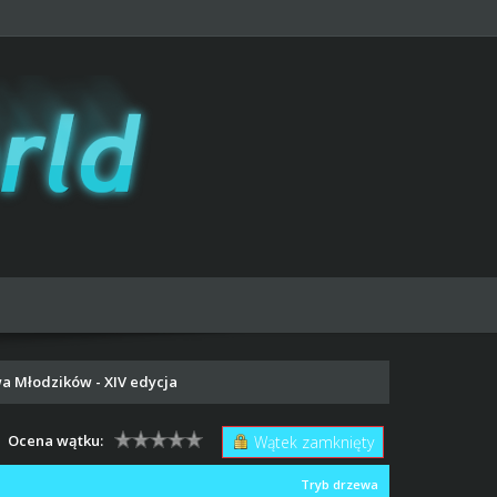
a Młodzików - XIV edycja
Ocena wątku:
Wątek zamknięty
Tryb drzewa