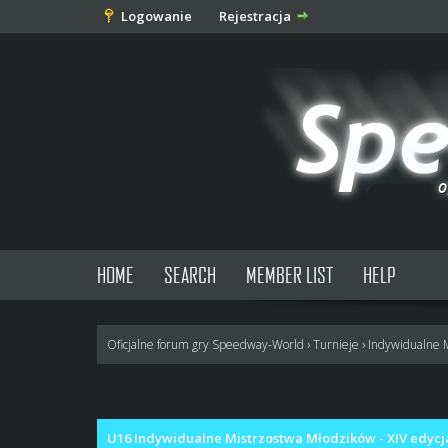
Logowanie
Rejestracja
HOME
SEARCH
MEMBER LIST
HELP
Oficjalne forum gry Speedway-World
›
Turnieje
›
Indywidualne 
0 głosów - średnia: 0
1
2
3
4
5
U16 Indywidualne Mistrzostwa Młodzików - XIV edycj