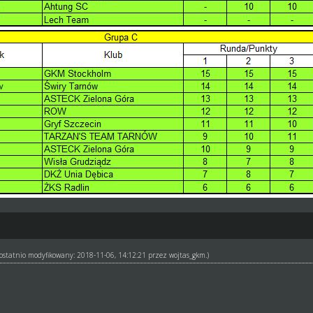
ł ostatnio modyfikowany: 2018-11-06, 14:12:21 przez
wojtas_gkm
.)