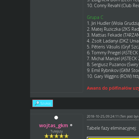
10. Conny Revahl (Club Re
Grupa C
1. Jiri Hudler (Wisła Grudzi
2. Matej Rużiczka (ŻKS Rad
3. Mattias Fekade (TARZ
4. Zsolt Ladanyi (DKŻ Uni
5. Pēteris Vāsulis (Gryf Sz
6. Tommy Priegel (ASTECK
7. Michal Manzel (ASTECK 
8. Sergiusz Puzanov (Świr
9. Emil Rybnikov (GKM St
10. Gary Wiggins (ROW)
ht
Awans do półfinałów uzy
Szukaj
2018-10-25, 09:24:11
(Ten post by
wojtas_gkm
Tabele fazy eliminacyjnej:
Tutejszy