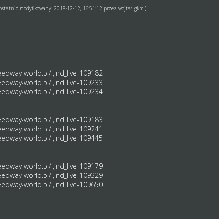
ł ostatnio modyfikowany: 2018-12-12, 16:51:12 przez
wojtas_gkm
.)
edway-world.pl/i,ind_live-109182
edway-world.pl/i,ind_live-109233
edway-world.pl/i,ind_live-109234
edway-world.pl/i,ind_live-109183
edway-world.pl/i,ind_live-109241
edway-world.pl/i,ind_live-109445
edway-world.pl/i,ind_live-109179
edway-world.pl/i,ind_live-109329
edway-world.pl/i,ind_live-109650