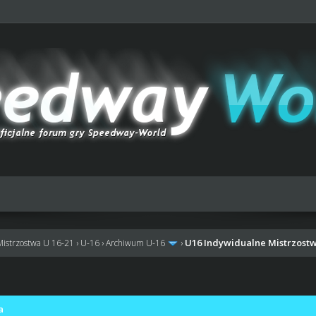
U16 Indywidualne Mistrzostw
Mistrzostwa U 16-21
›
U-16
›
Archiwum U-16
›
a