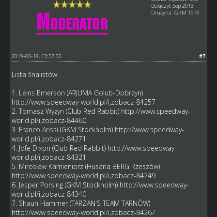
Dołączył: Sep 2013
Drużyna: GKM 1979
2019-03-18, 13:57:32
#7
Lista finalistów:
1. Leins Emerson (ARJUMA Golub-Dobrzyn)
http://www.speedway-world.pl/i,zobacz-84257
2. Tomasz Wyżyn (Club Red Rabbit)
http://www.speedway-
world.pl/i,zobacz-84460
3. Franco Arissi (GKM Stockholm)
http://www.speedway-
world.pl/i,zobacz-84271
4. Jofe Dixon (Club Red Rabbit)
http://www.speedway-
world.pl/i,zobacz-84321
5. Mirosław Kamieniorz (Husaria BERG Rzeszów)
http://www.speedway-world.pl/i,zobacz-84249
6. Jesper Porsing (GKM Stockholm)
http://www.speedway-
world.pl/i,zobacz-84340
7. Shaun Hammer (TARZAN'S TEAM TARNÓW)
http://www.speedway-world.pl/i,zobacz-84267