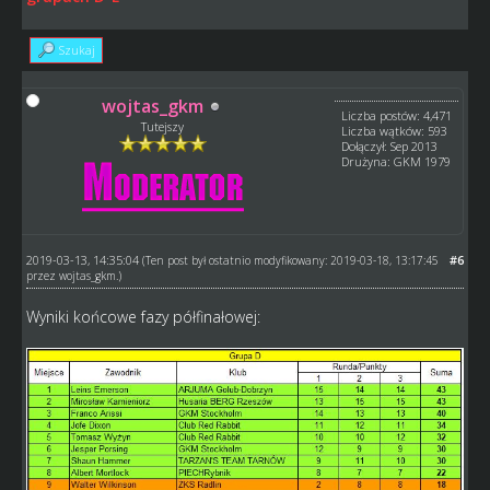
Szukaj
wojtas_gkm
Liczba postów: 4,471
Tutejszy
Liczba wątków: 593
Dołączył: Sep 2013
Drużyna: GKM 1979
2019-03-13, 14:35:04
#6
(Ten post był ostatnio modyfikowany: 2019-03-18, 13:17:45
przez
wojtas_gkm
.)
Wyniki końcowe fazy półfinałowej: