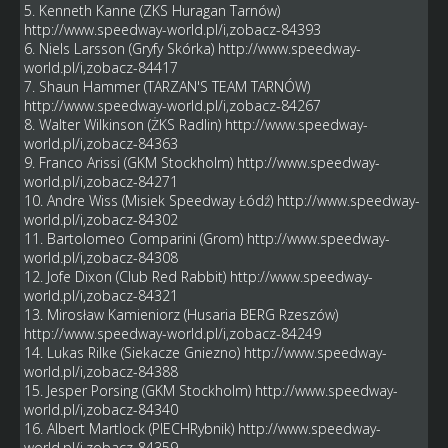
5. Kenneth Kanne (ZKS Huragan Tarnów)
http://www.speedway-world.pl/i,zobacz-84393
6. Niels Larsson (Gryfy Skórka)
http://www.speedway-
world.pl/i,zobacz-84417
7. Shaun Hammer (TARZAN'S TEAM TARNÓW)
http://www.speedway-world.pl/i,zobacz-84267
8. Walter Wilkinson (ŻKS Radlin)
http://www.speedway-
world.pl/i,zobacz-84363
9. Franco Arissi (GKM Stockholm)
http://www.speedway-
world.pl/i,zobacz-84271
10. Andre Wiss (Misiek Speedway Łódź)
http://www.speedway-
world.pl/i,zobacz-84302
11. Bartolomeo Comparini (Grom)
http://www.speedway-
world.pl/i,zobacz-84308
12. Jofe Dixon (Club Red Rabbit)
http://www.speedway-
world.pl/i,zobacz-84321
13. Mirosław Kamieniorz (Husaria BERG Rzeszów)
http://www.speedway-world.pl/i,zobacz-84249
14. Lukas Rilke (Siekacze Gniezno)
http://www.speedway-
world.pl/i,zobacz-84388
15. Jesper Porsing (GKM Stockholm)
http://www.speedway-
world.pl/i,zobacz-84340
16. Albert Martlock (PIECHRybnik)
http://www.speedway-
world.pl/i,zobacz-84359