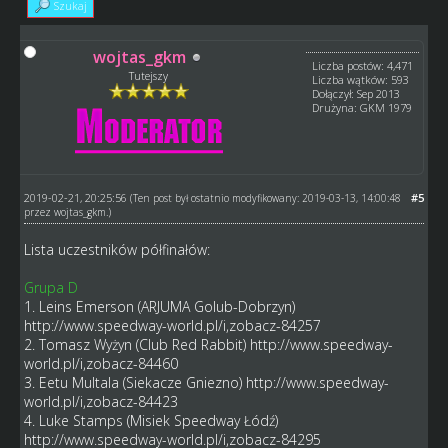
Szukaj
wojtas_gkm
Liczba postów: 4,471
Tutejszy
Liczba wątków: 593
Dołączył: Sep 2013
Drużyna: GKM 1979
2019-02-21, 20:25:56
#5
(Ten post był ostatnio modyfikowany: 2019-03-13, 14:00:48
przez
wojtas_gkm
.)
Lista uczestników półfinałów:
Grupa D
1. Leins Emerson (ARJUMA Golub-Dobrzyn)
http://www.speedway-world.pl/i,zobacz-84257
2. Tomasz Wyżyn (Club Red Rabbit)
http://www.speedway-
world.pl/i,zobacz-84460
3. Eetu Multala (Siekacze Gniezno)
http://www.speedway-
world.pl/i,zobacz-84423
4. Luke Stamps (Misiek Speedway Łódź)
http://www.speedway-world.pl/i,zobacz-84295