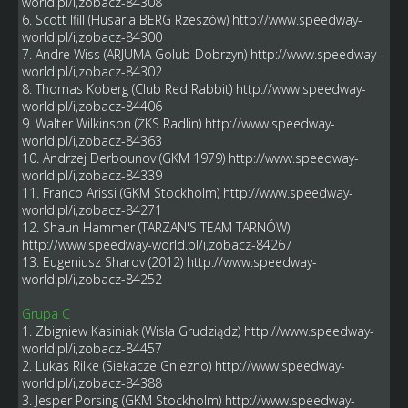
world.pl/i,zobacz-84308
6. Scott Ifill (Husaria BERG Rzeszów)
http://www.speedway-
world.pl/i,zobacz-84300
7. Andre Wiss (ARJUMA Golub-Dobrzyn)
http://www.speedway-
world.pl/i,zobacz-84302
8. Thomas Koberg (Club Red Rabbit)
http://www.speedway-
world.pl/i,zobacz-84406
9. Walter Wilkinson (ŻKS Radlin)
http://www.speedway-
world.pl/i,zobacz-84363
10. Andrzej Derbounov (GKM 1979)
http://www.speedway-
world.pl/i,zobacz-84339
11. Franco Arissi (GKM Stockholm)
http://www.speedway-
world.pl/i,zobacz-84271
12. Shaun Hammer (TARZAN'S TEAM TARNÓW)
http://www.speedway-world.pl/i,zobacz-84267
13. Eugeniusz Sharov (2012)
http://www.speedway-
world.pl/i,zobacz-84252
Grupa C
1. Zbigniew Kasiniak (Wisła Grudziądz)
http://www.speedway-
world.pl/i,zobacz-84457
2. Lukas Rilke (Siekacze Gniezno)
http://www.speedway-
world.pl/i,zobacz-84388
3. Jesper Porsing (GKM Stockholm)
http://www.speedway-