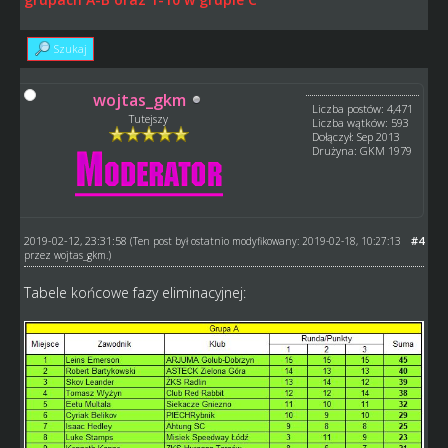
Szukaj
wojtas_gkm
Liczba postów: 4,471
Tutejszy
Liczba wątków: 593
Dołączył: Sep 2013
Drużyna: GKM 1979
2019-02-12, 23:31:58
#4
(Ten post był ostatnio modyfikowany: 2019-02-18, 10:27:13
przez
wojtas_gkm
.)
Tabele końcowe fazy eliminacyjnej: