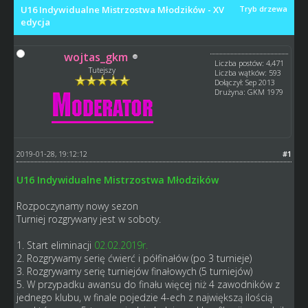
U16 Indywidualne Mistrzostwa Młodzików - XV
Tryb drzewa
edycja
wojtas_gkm
Liczba postów: 4,471
Tutejszy
Liczba wątków: 593
Dołączył: Sep 2013
Drużyna: GKM 1979
2019-01-28, 19:12:12
#1
U16 Indywidualne Mistrzostwa Młodzików
Rozpoczynamy nowy sezon
Turniej rozgrywany jest w soboty.
1. Start eliminacji
02.02.2019r.
2.
Rozgrywamy serię ćwierć i półfinałów (po 3 turnieje)
3. Rozgrywamy serię turniejów finałowych (5 turniejów)
5. W przypadku awansu do finału więcej niż 4 zawodników z
jednego klubu, w finale pojedzie 4-ech z największą ilością