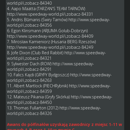
world.pl/i,zobacz-84340
4. Aapo Määttä (TARZAN'S TEAM TARNÓW)
http://www.speedway-world.pl/i,zobacz-84331
5. Andris Būmanis (Świry Tarnów)
http://www.speedway-
world.pl/i,zobacz-84356
6. Egon Klinsmann (ARJUMA Golub-Dobrzyn)
http://www.speedway-world.pl/i,zobacz-84409
7. Mirosław Kamieniorz (Husaria BERG Rzeszów)
http://www.speedway-world.pl/i,zobacz-84249
8. Jofe Dixon (Club Red Rabbit)
http://www.speedway-
world.pl/i,zobacz-84321
9. Sylwester Dach (ROW)
http://www.speedway-
world.pl/i,zobacz-84291
10. Falics Kajdi (GRYFY Bydgoszcz)
http://www.speedway-
world.pl/i,zobacz-84263
11. Albert Martlock (PIECHRybnik)
http://www.speedway-
world.pl/i,zobacz-84359
12. Mateusz Pikania (Gryfy Skórka)
http://www.speedway-
world.pl/i,zobacz-84450
13. Thomas Fullarton (2012)
http://www.speedway-
world.pl/i,zobacz-84326
Awans do półfinałów uzyskają zawodnicy z miejsc 1-11 w
grupach A-B oraz 1-10 w grupie C