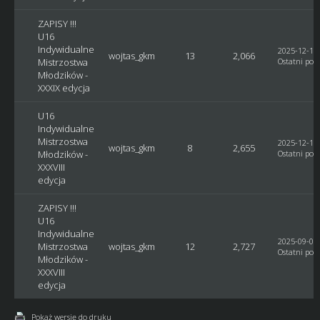
ZAPISY !!!
U16
Indywidualne
2025-12-18,
wojtas_gkm
13
2,066
Mistrzostwa
Ostatni post
Młodzików -
XXXIX edycja
U16
Indywidualne
Mistrzostwa
2025-12-17,
wojtas_gkm
8
2,655
Młodzików -
Ostatni post
XXXVIII
edycja
ZAPISY !!!
U16
Indywidualne
2025-09-07,
Mistrzostwa
wojtas_gkm
12
2,727
Ostatni post
Młodzików -
XXXVIII
edycja
Pokaż wersję do druku