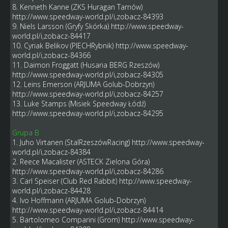
8. Kenneth Kanne (ZKS Huragan Tarnów)
http://www.speedway-world.pl/i,zobacz-84393
9. Niels Larsson (Gryfy Skórka)
http://www.speedway-
world.pl/i,zobacz-84417
10. Cyriak Belikov (PIECHRybnik)
http://www.speedway-
world.pl/i,zobacz-84366
11. Daimon Froggatt (Husaria BERG Rzeszów)
http://www.speedway-world.pl/i,zobacz-84305
12. Leins Emerson (ARJUMA Golub-Dobrzyn)
http://www.speedway-world.pl/i,zobacz-84257
13. Luke Stamps (Misiek Speedway Łódź)
http://www.speedway-world.pl/i,zobacz-84295
Grupa B
1. Juho Virtanen (StalRzeszówRacing)
http://www.speedway-
world.pl/i,zobacz-84384
2. Reece Macalister (ASTECK Zielona Góra)
http://www.speedway-world.pl/i,zobacz-84286
3. Carl Speiser (Club Red Rabbit)
http://www.speedway-
world.pl/i,zobacz-84428
4. Ivo Hoffmann (ARJUMA Golub-Dobrzyn)
http://www.speedway-world.pl/i,zobacz-84414
5. Bartolomeo Comparini (Grom)
http://www.speedway-