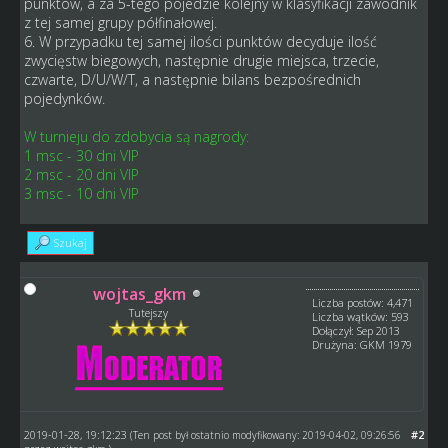
punktów, a za 5-tego pojedzie kolejny w klasyfikacji zawodnik
z tej samej grupy półfinałowej.
6. W przypadku tej samej ilości punktów decyduje ilość
zwycięstw biegowych, następnie drugie miejsca, trzecie,
czwarte, D/U/W/T, a następnie bilans bezpośrednich
pojedynków.
W turnieju do zdobycia są nagrody:
1 msc - 30 dni VIP
2 msc - 20 dni VIP
3 msc - 10 dni VIP
Szukaj
wojtas_gkm
Liczba postów: 4,471
Tutejszy
Liczba wątków: 593
Dołączył: Sep 2013
Drużyna: GKM 1979
2019-01-28, 19:12:23
#2
(Ten post był ostatnio modyfikowany: 2019-04-02, 09:26:56