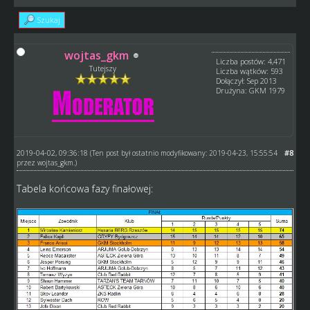
Szukaj
wojtas_gkm
Liczba postów: 4,471
Tutejszy
Liczba wątków: 593
Dołączył: Sep 2013
Drużyna: GKM 1979
2019-04-02, 09:36:18
#8
(Ten post był ostatnio modyfikowany: 2019-04-23, 15:55:54
przez
wojtas_gkm
.)
Tabela końcowa fazy finałowej: