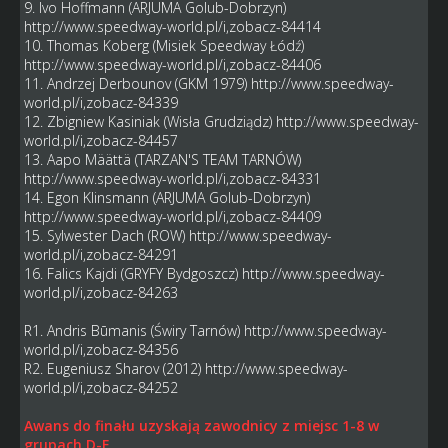
9. Ivo Hoffmann (ARJUMA Golub-Dobrzyn)
http://www.speedway-world.pl/i,zobacz-84414
10. Thomas Koberg (Misiek Speedway Łódź)
http://www.speedway-world.pl/i,zobacz-84406
11. Andrzej Derbounov (GKM 1979)
http://www.speedway-
world.pl/i,zobacz-84339
12. Zbigniew Kasiniak (Wisła Grudziądz)
http://www.speedway-
world.pl/i,zobacz-84457
13. Aapo Määttä (TARZAN'S TEAM TARNÓW)
http://www.speedway-world.pl/i,zobacz-84331
14. Egon Klinsmann (ARJUMA Golub-Dobrzyn)
http://www.speedway-world.pl/i,zobacz-84409
15. Sylwester Dach (ROW)
http://www.speedway-
world.pl/i,zobacz-84291
16. Falics Kajdi (GRYFY Bydgoszcz)
http://www.speedway-
world.pl/i,zobacz-84263
R1. Andris Būmanis (Świry Tarnów)
http://www.speedway-
world.pl/i,zobacz-84356
R2. Eugeniusz Sharov (2012)
http://www.speedway-
world.pl/i,zobacz-84252
Awans do finału uzyskają zawodnicy z miejsc 1-8 w
grupach D-E