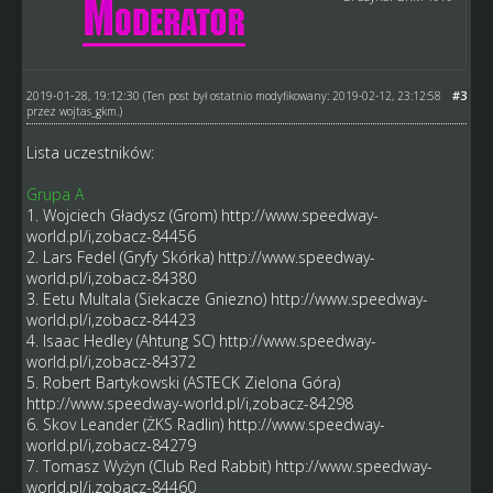
2019-01-28, 19:12:30
#3
(Ten post był ostatnio modyfikowany: 2019-02-12, 23:12:58
przez
wojtas_gkm
.)
Lista uczestników:
Grupa A
1. Wojciech Gładysz (Grom)
http://www.speedway-
world.pl/i,zobacz-84456
2. Lars Fedel (Gryfy Skórka)
http://www.speedway-
world.pl/i,zobacz-84380
3. Eetu Multala (Siekacze Gniezno)
http://www.speedway-
world.pl/i,zobacz-84423
4. Isaac Hedley (Ahtung SC)
http://www.speedway-
world.pl/i,zobacz-84372
5. Robert Bartykowski (ASTECK Zielona Góra)
http://www.speedway-world.pl/i,zobacz-84298
6. Skov Leander (ŻKS Radlin)
http://www.speedway-
world.pl/i,zobacz-84279
7. Tomasz Wyżyn (Club Red Rabbit)
http://www.speedway-
world.pl/i,zobacz-84460