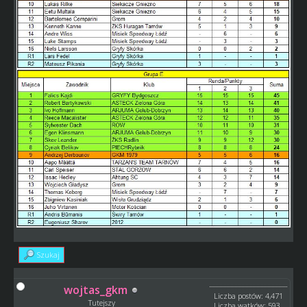
Szukaj
wojtas_gkm
Liczba postów: 4,471
Tutejszy
Liczba wątków: 593