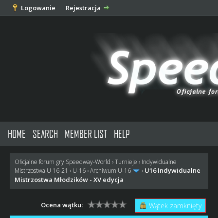
Logowanie
Rejestracja
HOME
SEARCH
MEMBER LIST
HELP
Oficjalne forum gry Speedway-World
›
Turnieje
›
Indywidualne
U16 Indywidualne
Mistrzostwa U 16-21
›
U-16
›
Archiwum U-16
›
Mistrzostwa Młodzików - XV edycja
Ocena wątku:
Wątek zamknięty