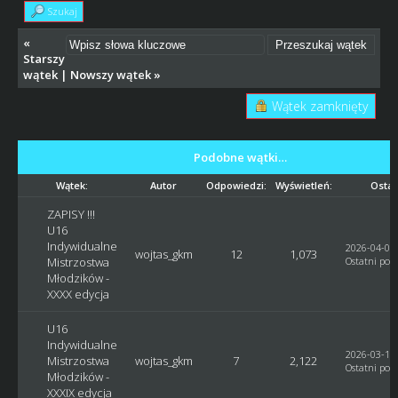
Szukaj
«
Starszy
wątek
|
Nowszy wątek
»
Wątek zamknięty
Podobne wątki…
Wątek:
Autor
Odpowiedzi:
Wyświetleń:
Ostat
ZAPISY !!!
U16
Indywidualne
2026-04-05,
wojtas_gkm
12
1,073
Mistrzostwa
Ostatni post
Młodzików -
XXXX edycja
U16
Indywidualne
2026-03-14,
Mistrzostwa
wojtas_gkm
7
2,122
Ostatni post
Młodzików -
XXXIX edycja