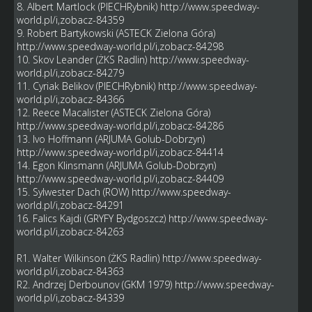
8. Albert Martlock (PIECHRybnik)
http://www.speedway-
world.pl/i,zobacz-84359
9. Robert Bartykowski (ASTECK Zielona Góra)
http://www.speedway-world.pl/i,zobacz-84298
10. Skov Leander (ŻKS Radlin)
http://www.speedway-
world.pl/i,zobacz-84279
11. Cyriak Belikov (PIECHRybnik)
http://www.speedway-
world.pl/i,zobacz-84366
12. Reece Macalister (ASTECK Zielona Góra)
http://www.speedway-world.pl/i,zobacz-84286
13. Ivo Hoffmann (ARJUMA Golub-Dobrzyn)
http://www.speedway-world.pl/i,zobacz-84414
14. Egon Klinsmann (ARJUMA Golub-Dobrzyn)
http://www.speedway-world.pl/i,zobacz-84409
15. Sylwester Dach (ROW)
http://www.speedway-
world.pl/i,zobacz-84291
16. Falics Kajdi (GRYFY Bydgoszcz)
http://www.speedway-
world.pl/i,zobacz-84263
R1. Walter Wilkinson (ŻKS Radlin)
http://www.speedway-
world.pl/i,zobacz-84363
R2. Andrzej Derbounov (GKM 1979)
http://www.speedway-
world.pl/i,zobacz-84339