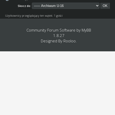
Skocz do:
Użytkownicy przeglądający ten wątek: 1 gości
Community Forum Software by
MyBB
1.8.27
Designed By
Rooloo
.