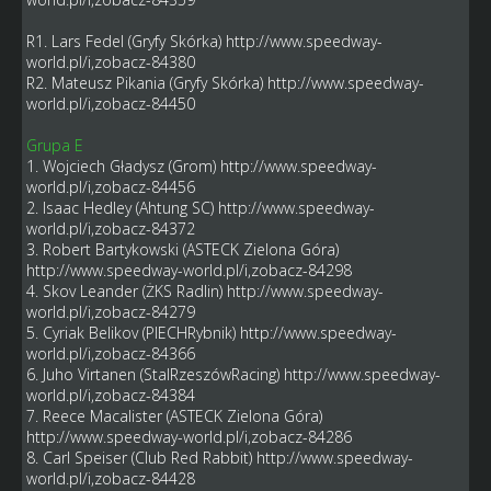
R1. Lars Fedel (Gryfy Skórka)
http://www.speedway-
world.pl/i,zobacz-84380
R2. Mateusz Pikania (Gryfy Skórka)
http://www.speedway-
world.pl/i,zobacz-84450
Grupa E
1. Wojciech Gładysz (Grom)
http://www.speedway-
world.pl/i,zobacz-84456
2. Isaac Hedley (Ahtung SC)
http://www.speedway-
world.pl/i,zobacz-84372
3. Robert Bartykowski (ASTECK Zielona Góra)
http://www.speedway-world.pl/i,zobacz-84298
4. Skov Leander (ŻKS Radlin)
http://www.speedway-
world.pl/i,zobacz-84279
5. Cyriak Belikov (PIECHRybnik)
http://www.speedway-
world.pl/i,zobacz-84366
6. Juho Virtanen (StalRzeszówRacing)
http://www.speedway-
world.pl/i,zobacz-84384
7. Reece Macalister (ASTECK Zielona Góra)
http://www.speedway-world.pl/i,zobacz-84286
8. Carl Speiser (Club Red Rabbit)
http://www.speedway-
world.pl/i,zobacz-84428