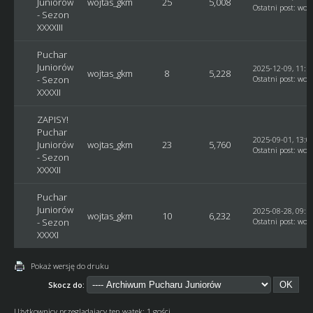
Juniorów
wojtas_gkm
25
5,008
Ostatni post
:
woj
- Sezon
XXXXIII
Puchar
Juniorów
2025-12-09, 11:1
wojtas_gkm
8
5,228
- Sezon
Ostatni post
:
woj
XXXXII
ZAPISY!
Puchar
2025-09-01, 13:0
Juniorów
wojtas_gkm
23
5,760
Ostatni post
:
woj
- Sezon
XXXXII
Puchar
Juniorów
2025-08-28, 09:1
wojtas_gkm
10
6,232
- Sezon
Ostatni post
:
woj
XXXXI
Pokaż wersję do druku
Skocz do:
Użytkownicy przeglądający ten wątek: 1 gości