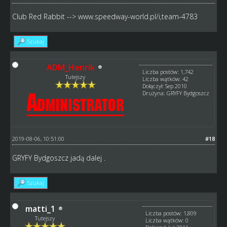
Club Red Rabbit -->
www.speedway-world.pl/i,team-4783
Szukaj
ADM_Henrik
Liczba postów: 1,742
Tutejszy
Liczba wątków: 42
Dołączył: Sep 2010
Drużyna: GRYFY Bydgoszcz
2019-08-06, 10:51:00
#18
GRYFY Bydgoszcz jadą dalej .
Szukaj
matti_1
Liczba postów: 1,809
Tutejszy
Liczba wątków: 0