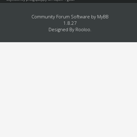
Community Forum Software by
MyBB
1.8.27
Designed By
Rooloo
.