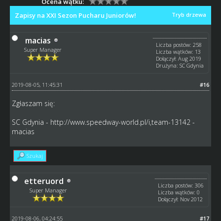
Ocena wątku:
Zapisy na XXI Sezon Pucharu Juniorów!
Tryb drzewa
macias
Liczba postów: 258
Super Manager
Liczba wątków: 13
Dołączył: Aug 2019
Drużyna: SC Gdynia
2019-08-05, 11:45:31
#16
Zgłaszam się:
SC Gdynia -
http://www.speedway-world.pl/i,team-13142
-
macias
Szukaj
etteruord
Liczba postów: 306
Super Manager
Liczba wątków: 0
Dołączył: Nov 2012
2019-08-06, 04:24:55
#17