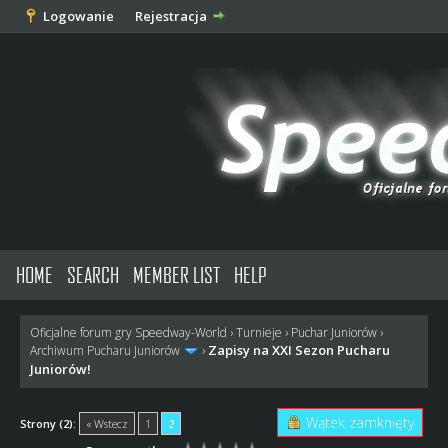
Logowanie
Rejestracja
HOME
SEARCH
MEMBER LIST
HELP
Oficjalne forum gry Speedway-World
›
Turnieje
›
Puchar Juniorów
›
Zapisy na XXI Sezon Pucharu
Archiwum Pucharu Juniorów
›
Juniorów!
Wątek zamknięty
Strony (2):
« Wstecz
1
2