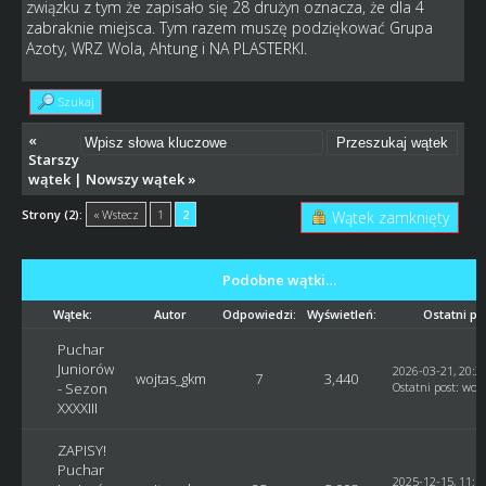
związku z tym że zapisało się 28 drużyn oznacza, że dla 4
zabraknie miejsca. Tym razem muszę podziękować Grupa
Azoty, WRZ Wola, Ahtung i NA PLASTERKI.
Szukaj
«
Starszy
wątek
|
Nowszy wątek
»
Strony (2):
« Wstecz
1
2
Wątek zamknięty
Podobne wątki…
Wątek:
Autor
Odpowiedzi:
Wyświetleń:
Ostatni po
Puchar
Juniorów
2026-03-21, 20:2
wojtas_gkm
7
3,440
- Sezon
Ostatni post
:
woj
XXXXIII
ZAPISY!
Puchar
2025-12-15, 11:1