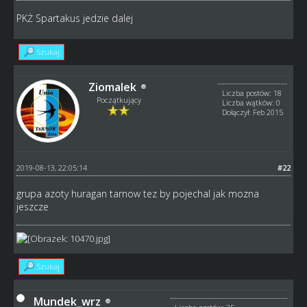
PKŻ Spartakus jedzie dalej
Szukaj
Ziomalek
Liczba postów: 18
Początkujący
Liczba wątków: 0
Dołączył: Feb 2015
2019-08-13, 22:05:14
#22
grupa azoty huragan tarnow tez by pojechal jak mozna
jeszcze
Szukaj
Mundek_wrz