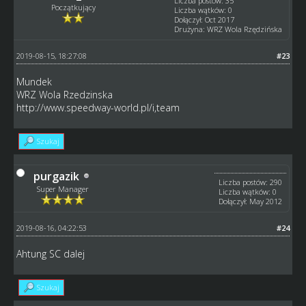
Liczba postów: 35
Początkujący
Liczba wątków: 0
Dołączył: Oct 2017
Drużyna: WRZ Wola Rzędzińska
2019-08-15, 18:27:08
#23
Mundek
WRZ Wola Rzedzinska
http://www.speedway-world.pl/i,team
Szukaj
purgazik
Liczba postów: 290
Super Manager
Liczba wątków: 0
Dołączył: May 2012
2019-08-16, 04:22:53
#24
Ahtung SC dalej
Szukaj