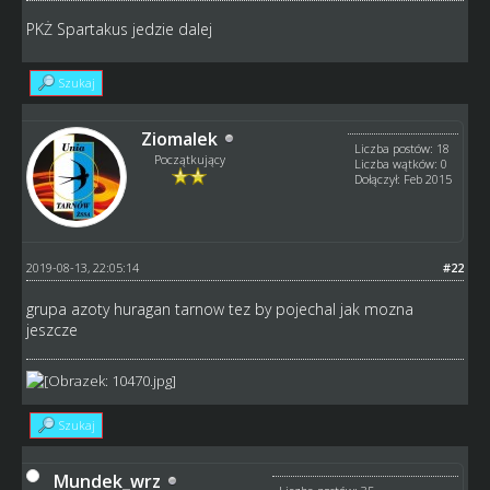
PKŻ Spartakus jedzie dalej
Szukaj
Ziomalek
Liczba postów: 18
Początkujący
Liczba wątków: 0
Dołączył: Feb 2015
2019-08-13, 22:05:14
#22
grupa azoty huragan tarnow tez by pojechal jak mozna
jeszcze
Szukaj
Mundek_wrz