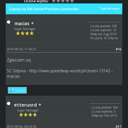
Ocena wątku:
Zapisy na XXI Sezon Pucharu Juniorów!
Tryb drzewa
macias
Liczba postów: 258
Super Manager
Liczba wątków: 13
Dołączył: Aug 2019
Drużyna: SC Gdynia
2019-08-05, 11:45:31
#16
Zgłaszam się:
SC Gdynia -
http://www.speedway-world.pl/i,team-13142
-
macias
Szukaj
etteruord
Liczba postów: 306
Super Manager
Liczba wątków: 0
Dołączył: Nov 2012
2019-08-06, 04:24:55
#17