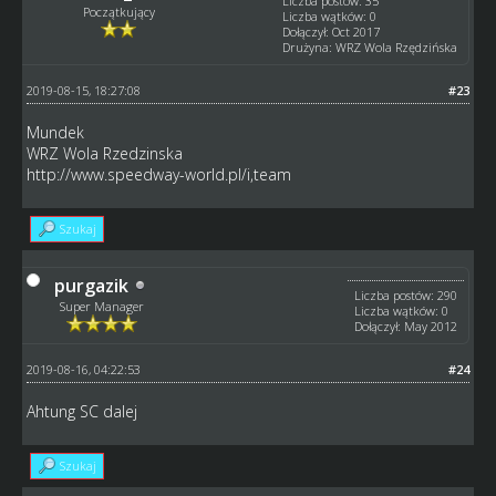
Liczba postów: 35
Początkujący
Liczba wątków: 0
Dołączył: Oct 2017
Drużyna: WRZ Wola Rzędzińska
2019-08-15, 18:27:08
#23
Mundek
WRZ Wola Rzedzinska
http://www.speedway-world.pl/i,team
Szukaj
purgazik
Liczba postów: 290
Super Manager
Liczba wątków: 0
Dołączył: May 2012
2019-08-16, 04:22:53
#24
Ahtung SC dalej
Szukaj