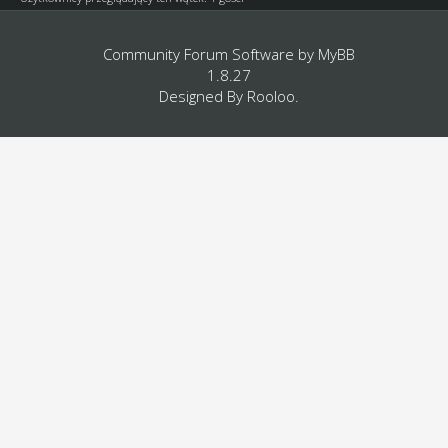
Community Forum Software by
MyBB
1.8.27
Designed By
Rooloo
.