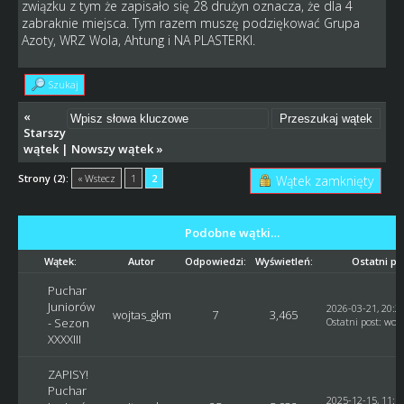
związku z tym że zapisało się 28 drużyn oznacza, że dla 4
zabraknie miejsca. Tym razem muszę podziękować Grupa
Azoty, WRZ Wola, Ahtung i NA PLASTERKI.
Szukaj
«
Starszy
wątek
|
Nowszy wątek
»
Strony (2):
« Wstecz
1
2
Wątek zamknięty
Podobne wątki…
Wątek:
Autor
Odpowiedzi:
Wyświetleń:
Ostatni po
Puchar
Juniorów
2026-03-21, 20:2
wojtas_gkm
7
3,465
- Sezon
Ostatni post
:
woj
XXXXIII
ZAPISY!
Puchar
2025-12-15, 11:1