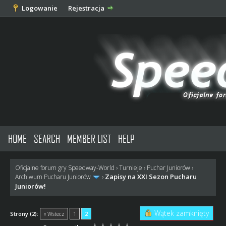
Logowanie
Rejestracja
HOME
SEARCH
MEMBER LIST
HELP
Oficjalne forum gry Speedway-World
›
Turnieje
›
Puchar Juniorów
›
Zapisy na XXI Sezon Pucharu
Archiwum Pucharu Juniorów
›
Juniorów!
Wątek zamknięty
Strony (2):
« Wstecz
1
2