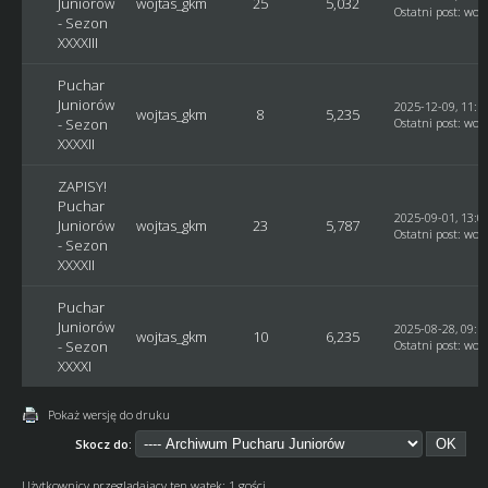
Juniorów
wojtas_gkm
25
5,032
Ostatni post
:
woj
- Sezon
XXXXIII
Puchar
Juniorów
2025-12-09, 11:1
wojtas_gkm
8
5,235
- Sezon
Ostatni post
:
woj
XXXXII
ZAPISY!
Puchar
2025-09-01, 13:0
Juniorów
wojtas_gkm
23
5,787
Ostatni post
:
woj
- Sezon
XXXXII
Puchar
Juniorów
2025-08-28, 09:1
wojtas_gkm
10
6,235
- Sezon
Ostatni post
:
woj
XXXXI
Pokaż wersję do druku
Skocz do:
Użytkownicy przeglądający ten wątek: 1 gości