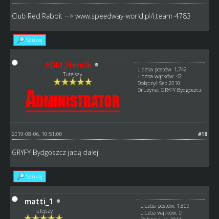
Club Red Rabbit -->
www.speedway-world.pl/i,team-4783
Szukaj
ADM_Henrik
Liczba postów: 1,742
Tutejszy
Liczba wątków: 42
Dołączył: Sep 2010
Drużyna: GRYFY Bydgoszcz
2019-08-06, 10:51:00
#18
GRYFY Bydgoszcz jadą dalej .
Szukaj
matti_1
Liczba postów: 1,809
Tutejszy
Liczba wątków: 0