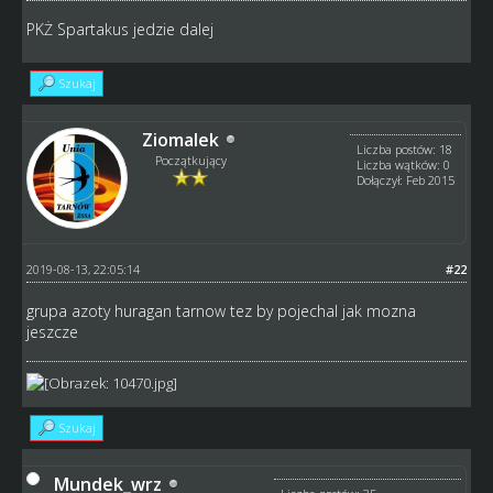
PKŻ Spartakus jedzie dalej
Szukaj
Ziomalek
Liczba postów: 18
Początkujący
Liczba wątków: 0
Dołączył: Feb 2015
2019-08-13, 22:05:14
#22
grupa azoty huragan tarnow tez by pojechal jak mozna
jeszcze
Szukaj
Mundek_wrz