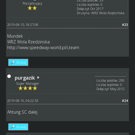
Liczba postów: 35
Początkujący
Liczba wątków: 0
Dołączył: Oct 2017
Drużyna: WRZ Wola Rzędzińska
2019-08-15, 18:27:08
#23
Mundek
WRZ Wola Rzedzinska
http://www.speedway-world.pl/i,team
Szukaj
purgazik
Liczba postów: 290
Super Manager
Liczba wątków: 0
Dołączył: May 2012
2019-08-16, 04:22:53
#24
Ahtung SC dalej
Szukaj