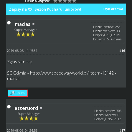
Ocena wątku:
Zapisy na XXI Sezon Pucharu Juniorów!
Tryb drzewa
macias
Liczba postów: 258
Super Manager
Liczba wątków: 13
Dołączył: Aug 2019
Drużyna: SC Gdynia
2019-08-05, 11:45:31
#16
Zgłaszam się:
SC Gdynia -
http://www.speedway-world.pl/i,team-13142
-
macias
Szukaj
etteruord
Liczba postów: 306
Super Manager
Liczba wątków: 0
Dołączył: Nov 2012
2019-08-06, 04:24:55
#17