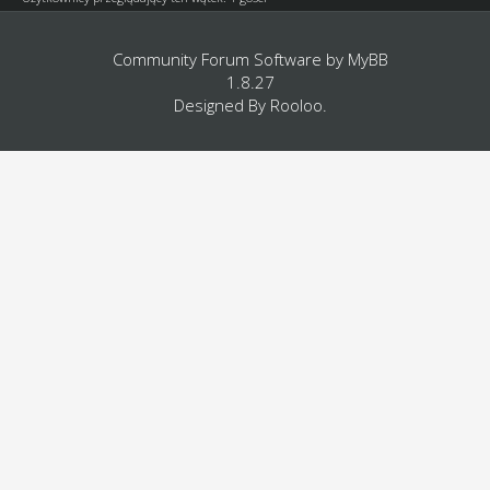
Community Forum Software by
MyBB
1.8.27
Designed By
Rooloo
.