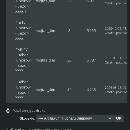
Juniorów
wojtas_gkm
25
5,031
Ostatni post
:
woj
- Sezon
XXXXIII
Puchar
Juniorów
2025-12-09, 11:1
wojtas_gkm
8
5,235
- Sezon
Ostatni post
:
woj
XXXXII
ZAPISY!
Puchar
2025-09-01, 13:0
Juniorów
wojtas_gkm
23
5,787
Ostatni post
:
woj
- Sezon
XXXXII
Puchar
Juniorów
2025-08-28, 09:1
wojtas_gkm
10
6,235
- Sezon
Ostatni post
:
woj
XXXXI
Pokaż wersję do druku
Skocz do:
Użytkownicy przeglądający ten wątek: 1 gości