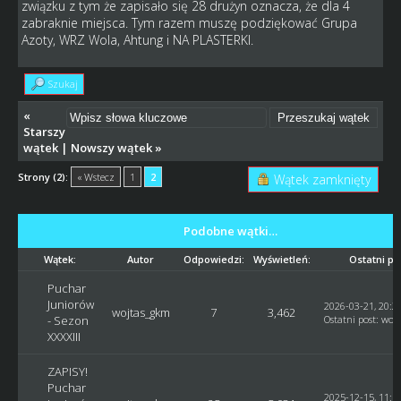
związku z tym że zapisało się 28 drużyn oznacza, że dla 4
zabraknie miejsca. Tym razem muszę podziękować Grupa
Azoty, WRZ Wola, Ahtung i NA PLASTERKI.
Szukaj
«
Starszy
wątek
|
Nowszy wątek
»
Strony (2):
« Wstecz
1
2
Wątek zamknięty
Podobne wątki…
Wątek:
Autor
Odpowiedzi:
Wyświetleń:
Ostatni po
Puchar
Juniorów
2026-03-21, 20:2
wojtas_gkm
7
3,462
- Sezon
Ostatni post
:
woj
XXXXIII
ZAPISY!
Puchar
2025-12-15, 11:1