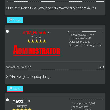
Club Red Rabbit -->
www.speedway-world.pl/i,team-4783
Szukaj
ADM_Henrik
Liczba postów: 1,742
Tutejszy
Liczba wątków: 42
Dołączył: Sep 2010
Drużyna: GRYFY Bydgoszcz
2019-08-06, 10:51:00
#18
GRYFY Bydgoszcz jadą dalej .
Szukaj
matti_1
Liczba postów: 1,809
Tutejszy
Liczba wątków: 0