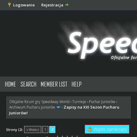
Logowanie
Rejestracja
HOME
SEARCH
MEMBER LIST
HELP
Oficjalne forum gry Speedway-World
›
Turnieje
›
Puchar Juniorów
›
Zapisy na XXI Sezon Pucharu
Archiwum Pucharu Juniorów
›
Juniorów!
Wątek zamknięty
Strony (2):
« Wstecz
1
2