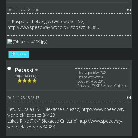
2019-11-25, 12:15:18
#3
1. Kaspars Chetvergov (Werewolves SG) -
http://www.speedway-world.pl/i,zobacz-84386
Szukaj
Petecki
Liczba postów: 282
Super Manager
Liczba wątków: 4
Dołączył: Aug 2016
Drużyna: TKKF Siekacze Gniezno
2019-11-25, 18:03:13
#4
Eetu Multala (TKKF Siekacze Gniezno)
http://www.speedway-
world.pl/i,zobacz-84423
Lukas Rilke (TKKF Siekacze Gniezno)
http://www.speedway-
world.pl/i,zobacz-84388