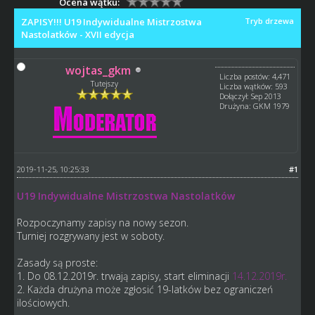
Ocena wątku:
ZAPISY!!! U19 Indywidualne Mistrzostwa
Tryb drzewa
Nastolatków - XVII edycja
wojtas_gkm
Liczba postów: 4,471
Tutejszy
Liczba wątków: 593
Dołączył: Sep 2013
Drużyna: GKM 1979
2019-11-25, 10:25:33
#1
U19 Indywidualne Mistrzostwa Nastolatków
Rozpoczynamy zapisy na nowy sezon.
Turniej rozgrywany jest w soboty.
Zasady są proste:
1. Do 08.12.2019r. trwają zapisy, start eliminacji
14.12.2019r.
2. Każda drużyna może zgłosić 19-latków bez ograniczeń
ilościowych.