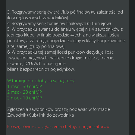
3. Rozgrywamy serię ćwierć i/lub półfinałów (w zależności od
ilości zgłoszonych zawodników)
4. Rozgrywamy serię turniejów finałowych (5 turniejów)
5. W przypadku awansu do finału więcej niż 4 zawodników z
jednego klubu, w finale pojedzie 4-ech z największą ilością
punktów, a za 5-tego pojedzie kolejny w klasyfikacji zawodnik
z tej samej grupy półfinałowej.
6. W przypadku tej samej ilości punktów decyduje ilość
zwycięstw biegowych, następnie drugie miejsca, trzecie,
czwarte, D/U/W/T, a następnie
bilans bezpośrednich pojedynków.
W turnieju do zdobycia są nagrody:
1 msc - 30 dni VIP
2 msc - 20 dni VIP
3 msc - 10 dni VIP
Zgłoszenia zawodników proszę podawać w formacie
Zawodnik (Klub) link do zawodnika
Proszę również o zgłoszenia chętnych organizatorów!