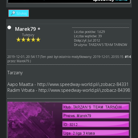
Szukaj
Marek79
Liczba postów: 1,629
Tutejszy
Liczba wątków: 39
Dołączył: Jul 2012
Drużyna: TARZAN'S TEAM TARNOW
2019-12-01, 20:54:17
#14
(Ten post był ostatnio modyfikowany: 2019-12-01, 20:55:15
przez
Marek79
.)
Tarzany
Aapo Maatta -
http://www.speedway-world.pl/i,zobacz-84331
Radim Vrbata -
http://www.speedway-world.pl/i,zobacz-84398