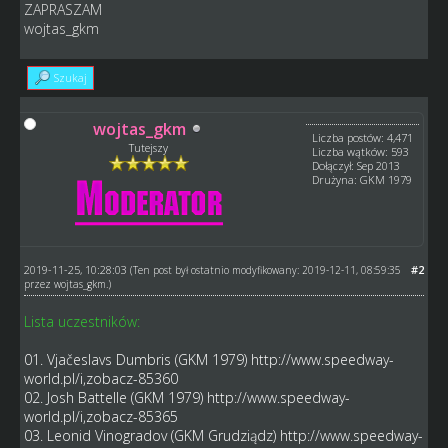
ZAPRASZAM
wojtas_gkm
Szukaj
wojtas_gkm
Liczba postów: 4,471
Tutejszy
Liczba wątków: 593
Dołączył: Sep 2013
Drużyna: GKM 1979
2019-11-25, 10:28:03
#2
(Ten post był ostatnio modyfikowany: 2019-12-11, 08:59:35
przez
wojtas_gkm
.)
Lista uczestników:
01. Vjačeslavs Dumbris (GKM 1979)
http://www.speedway-
world.pl/i,zobacz-85360
02. Josh Battelle (GKM 1979)
http://www.speedway-
world.pl/i,zobacz-85365
03. Leonid Vinogradov (GKM Grudziądz)
http://www.speedway-