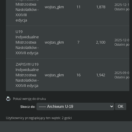
Mistrzostwa
2025-12-18,
wojtas_gkm
11
1,878
Nastolatków -
Ostatni post
XXXVIII
edycja
U19
Indywidualne
2025-12-04,
Mistrzostwa
wojtas_gkm
7
2,100
Ostatni post
Nastolatków -
XXXVII edycja
ZAPISY!!! U19
Indywidualne
2025-09-07,
Mistrzostwa
wojtas_gkm
16
1,942
Ostatni post
Nastolatków -
XXXVII edycja
Pokaż wersję do druku
Skocz do:
Użytkownicy przeglądający ten wątek: 2 gości