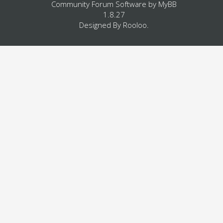
Community Forum Software by
MyBB
1.8.27
Designed By
Rooloo
.