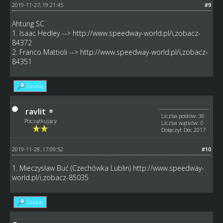
2019-11-27, 19:21:45
#9
Ahtung SC
1. Isaac Hedley -->
http://www.speedway-world.pl/i,zobacz-
84372
2. Franco Mattioli -->
http://www.speedway-world.pl/i,zobacz-
84351
Szukaj
ravlit
Liczba postów: 36
Początkujący
Liczba wątków: 0
Dołączył: Dec 2017
2019-11-28, 17:09:52
#10
1. Mieczysław Buć (Czechówka Lublin)
http://www.speedway-
world.pl/i,zobacz-85035
Szukaj