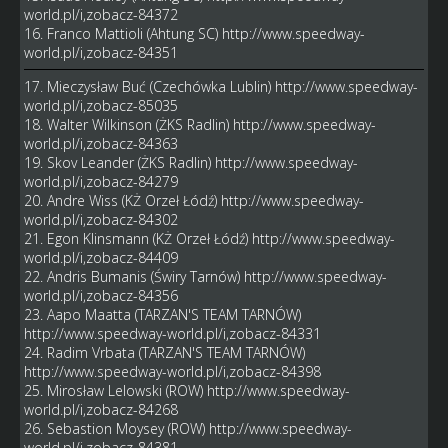
world.pl/i,zobacz-84372
16. Franco Mattioli (Ahtung SC)
http://www.speedway-
world.pl/i,zobacz-84351
17. Mieczysław Buć (Czechówka Lublin)
http://www.speedway-
world.pl/i,zobacz-85035
18. Walter Wilkinson (ŻKS Radlin)
http://www.speedway-
world.pl/i,zobacz-84363
19. Skov Leander (ŻKS Radlin)
http://www.speedway-
world.pl/i,zobacz-84279
20. Andre Wiss (KŻ Orzeł Łódź)
http://www.speedway-
world.pl/i,zobacz-84302
21. Egon Klinsmann (KŻ Orzeł Łódź)
http://www.speedway-
world.pl/i,zobacz-84409
22. Andris Bumanis (Świry Tarnów)
http://www.speedway-
world.pl/i,zobacz-84356
23. Aapo Maatta (TARZAN'S TEAM TARNÓW)
http://www.speedway-world.pl/i,zobacz-84331
24. Radim Vrbata (TARZAN'S TEAM TARNÓW)
http://www.speedway-world.pl/i,zobacz-84398
25. Mirosław Lelowski (ROW)
http://www.speedway-
world.pl/i,zobacz-84268
26. Sebastion Moysey (ROW)
http://www.speedway-
world.pl/i,zobacz-84381