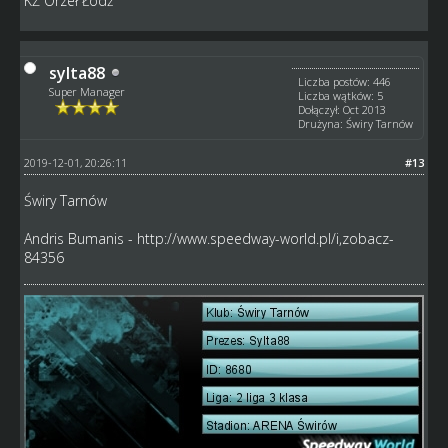
KŻ Orzeł Łódź
sylta88
Liczba postów: 446
Super Manager
Liczba wątków: 5
Dołączył: Oct 2013
Drużyna: Świry Tarnów
2019-12-01, 20:26:11
#13
Świry Tarnów
Andris Bumanis -
http://www.speedway-world.pl/i,zobacz-
84356