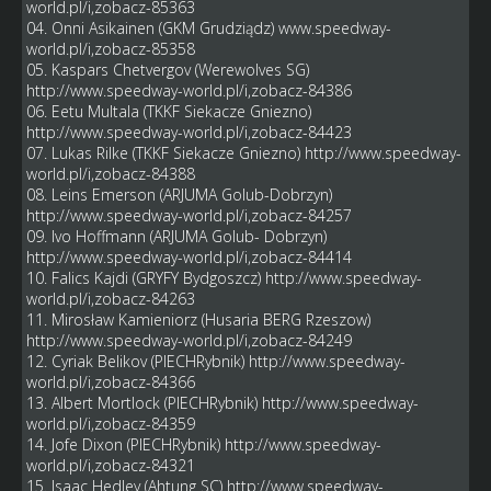
world.pl/i,zobacz-85363
04. Onni Asikainen (GKM Grudziądz)
www.speedway-
world.pl/i,zobacz-85358
05. Kaspars Chetvergov (Werewolves SG)
http://www.speedway-world.pl/i,zobacz-84386
06. Eetu Multala (TKKF Siekacze Gniezno)
http://www.speedway-world.pl/i,zobacz-84423
07. Lukas Rilke (TKKF Siekacze Gniezno)
http://www.speedway-
world.pl/i,zobacz-84388
08. Leins Emerson (ARJUMA Golub-Dobrzyn)
http://www.speedway-world.pl/i,zobacz-84257
09. Ivo Hoffmann (ARJUMA Golub- Dobrzyn)
http://www.speedway-world.pl/i,zobacz-84414
10. Falics Kajdi (GRYFY Bydgoszcz)
http://www.speedway-
world.pl/i,zobacz-84263
11. Mirosław Kamieniorz (Husaria BERG Rzeszow)
http://www.speedway-world.pl/i,zobacz-84249
12. Cyriak Belikov (PIECHRybnik)
http://www.speedway-
world.pl/i,zobacz-84366
13. Albert Mortlock (PIECHRybnik)
http://www.speedway-
world.pl/i,zobacz-84359
14. Jofe Dixon (PIECHRybnik)
http://www.speedway-
world.pl/i,zobacz-84321
15. Isaac Hedley (Ahtung SC)
http://www.speedway-