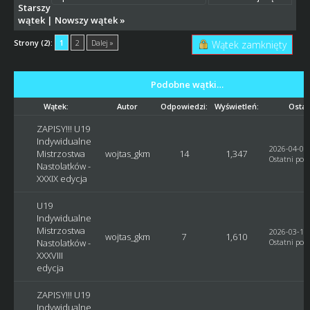
Starszy
wątek
|
Nowszy wątek
»
Strony (2):
1
2
Dalej »
Wątek zamknięty
Podobne wątki…
Wątek:
Autor
Odpowiedzi:
Wyświetleń:
Ostat
ZAPISY!!! U19
Indywidualne
2026-04-03,
Mistrzostwa
wojtas_gkm
14
1,347
Ostatni post
Nastolatków -
XXXIX edycja
U19
Indywidualne
Mistrzostwa
2026-03-14,
wojtas_gkm
7
1,610
Nastolatków -
Ostatni post
XXXVIII
edycja
ZAPISY!!! U19
Indywidualne