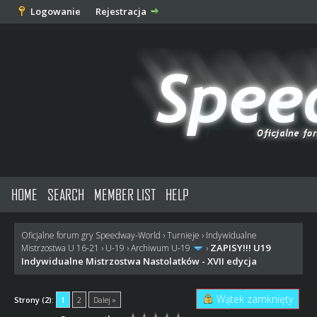
Logowanie
Rejestracja
HOME
SEARCH
MEMBER LIST
HELP
Oficjalne forum gry Speedway-World
›
Turnieje
›
Indywidualne
ZAPISY!!! U19
Mistrzostwa U 16-21
›
U-19
›
Archiwum U-19
›
Indywidualne Mistrzostwa Nastolatków - XVII edycja
Wątek zamknięty
Strony (2):
1
2
Dalej »