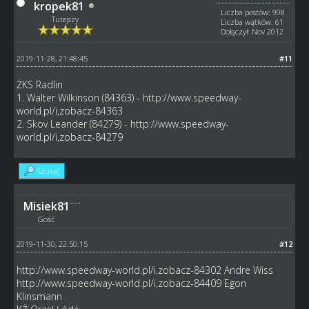
kropek81
Liczba postów: 908
Tutejszy
Liczba wątków: 61
Dołączył: Nov 2012
2019-11-28, 21:48:45
#11
ŻKS Radlin
1. Walter Wilkinson (84363) -
http://www.speedway-
world.pl/i,zobacz-84363
2. Skov Leander (84279) -
http://www.speedway-
world.pl/i,zobacz-84279
Szukaj
Misiek81
Gość
2019-11-30, 22:50:15
#12
http://www.speedway-world.pl/i,zobacz-84302
Andre Wiss
http://www.speedway-world.pl/i,zobacz-84409
Egon
Klinsmann