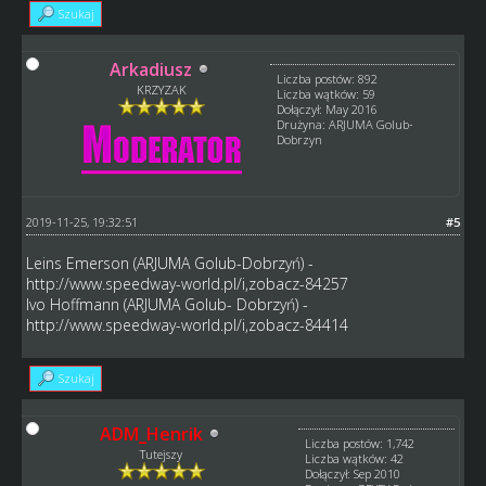
Szukaj
Arkadiusz
Liczba postów: 892
KRZYZAK
Liczba wątków: 59
Dołączył: May 2016
Drużyna: ARJUMA Golub-
Dobrzyn
2019-11-25, 19:32:51
#5
Leins Emerson (ARJUMA Golub-Dobrzyń) -
http://www.speedway-world.pl/i,zobacz-84257
Ivo Hoffmann (ARJUMA Golub- Dobrzyń) -
http://www.speedway-world.pl/i,zobacz-84414
Szukaj
ADM_Henrik
Liczba postów: 1,742
Tutejszy
Liczba wątków: 42
Dołączył: Sep 2010