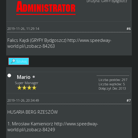
Drużyna: GRYFY Bydgoszcz
2019-11-26, 11:29:14
#6
Falics Kajdi (GRYFY Bydgoszcz)
http://www.speedway-
world.pl/i,zobacz-84263
Szukaj
Mario
Liczba postów: 297
Super Manager
Liczba wątków: 5
Dołączył: Dec 2013
2019-11-26, 20:34:49
#7
HUSARIA BERG RZESZÓW
1. Mirosław Kamieniorz
http://www.speedway-
world.pl/i,zobacz-84249