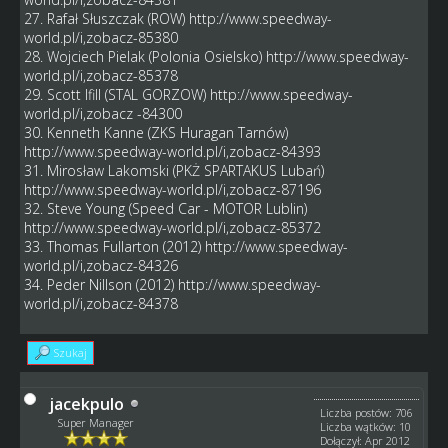
27. Rafał Słuszczak (ROW)
http://www.speedway-
world.pl/i,zobacz-85380
28. Wojciech Pielak (Polonia Osielsko)
http://www.speedway-
world.pl/i,zobacz-85378
29. Scott Ifill (STAL GORZOW)
http://www.speedway-
world.pl/i,zobacz
-84300
30. Kenneth Kanne (ZKS Huragan Tarnów)
http://www.speedway-world.pl/i,zobacz-84393
31. Mirosław Lakomski (PKŻ SPARTAKUS Lubań)
http://www.speedway-world.pl/i,zobacz-87196
32. Steve Young (Speed Car - MOTOR Lublin)
http://www.speedway-world.pl/i,zobacz-85372
33. Thomas Fullarton (2012)
http://www.speedway-
world.pl/i,zobacz-84326
34. Peder Nillson (2012)
http://www.speedway-
world.pl/i,zobacz-84378
Szukaj
jacekpulo
Liczba postów: 706
Super Manager
Liczba wątków: 10
Dołączył: Apr 2012