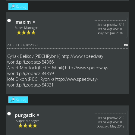
Szukaj
maxim
Liczba postów: 311
Super Manager
Liczba wątków: 0
Dołączył: Jun 2018
2019-11-27, 18:23:22
#8
Cyriak Belikov (PIECHRybnik)
http://www.speedway-
world.pl/i,zobacz-84366
Albert Mortlock (PIECHRybnik)
http://www.speedway-
world.pl/i,zobacz-84359
Jofe Dixon (PIECHRybnik)
http://www.speedway-
world.pl/i,zobacz-84321
Szukaj
purgazik
Liczba postów: 290
Super Manager
Liczba wątków: 0
Dołączył: May 2012