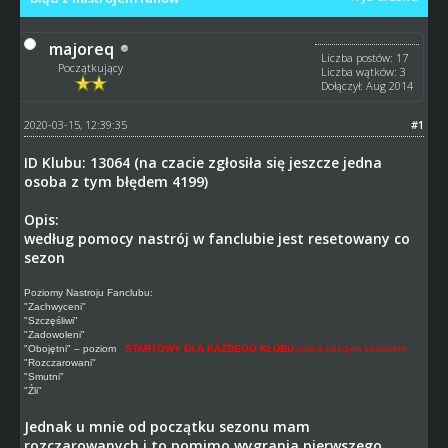
majoreq
Liczba postów: 17
Początkujący
Liczba wątków: 3
Dołączył: Aug 2014
2020-03-15, 12:39:35
#1
ID Klubu: 13064 (na czacie zgłosiła się jeszcze jedna
osoba z tym błędem 4199)
Opis:
według pomocy nastrój w fanclubie jest resetowany co
sezon
Poziomy Nastroju Fanclubu:
"Zachwyceni"
"Szczęśliwi"
"Zadowoleni"
"Obojętni" – poziom
STARTOWY DLA KAŻDEGO KLUBU
przed każdym sezonem
"Rozczarowani"
"Smutni"
"Źli"
Jednak u mnie od początku sezonu mam
rozczarowanych i to pomimo wygrania pierwszego