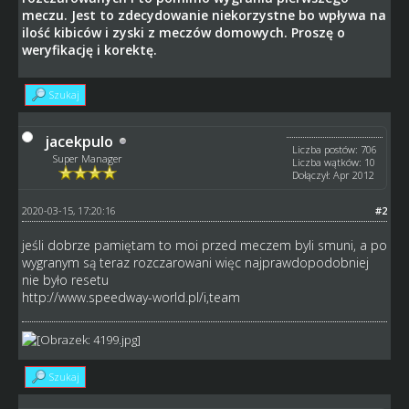
meczu. Jest to zdecydowanie niekorzystne bo wpływa na
ilość kibiców i zyski z meczów domowych. Proszę o
weryfikację i korektę.
Szukaj
jacekpulo
Liczba postów: 706
Super Manager
Liczba wątków: 10
Dołączył: Apr 2012
2020-03-15, 17:20:16
#2
jeśli dobrze pamiętam to moi przed meczem byli smuni, a po
wygranym są teraz rozczarowani więc najprawdopodobniej
nie było resetu
http://www.speedway-world.pl/i,team
Szukaj