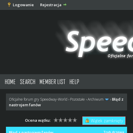
Logowanie
Rejestracja
HOME
SEARCH
MEMBER LIST
HELP
Błąd z
Oficjalne forum gry Speedway-World
›
Pozostałe
›
Archiwum
›
nastrojem fanów
Ocena wątku:
Wątek zamknięty
Błąd z nastrojem fanów
Tryb drzewa