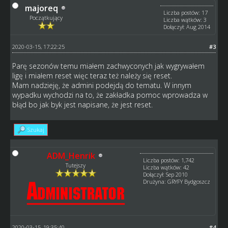
majoreq
Liczba postów: 17
Początkujący
Liczba wątków: 3
Dołączył: Aug 2014
2020-03-15, 17:22:25
#3
Parę sezonów temu miałem zachwyconych jak wygrywałem
ligę i miałem reset więc teraz też należy się reset.
Mam nadzieję, że admini podejdą do tematu. W innym
wypadku wychodzi na to, że zakładka pomoc wprowadza w
błąd bo jak byk jest napisane, że jest reset.
Szukaj
ADM_Henrik
Liczba postów: 1,742
Tutejszy
Liczba wątków: 42
Dołączył: Sep 2010
Drużyna: GRYFY Bydgoszcz
2020-03-15, 19:35:40
#4