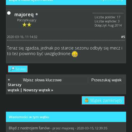
majoreq
Liczba postów: 17
Początkujący
Liczba wątków: 3
Dołączył: Aug 2014
2020-03-16, 11:14:32
#5
Teraz się zgadza, jednak po starcie sezonu odbyły się mecz i
to też powinno być uwzględnione
Szukaj
«
Starszy
wątek
|
Nowszy wątek
»
Wątek zamknięty
Wiadomości w tym wątku
Błąd z nastrojem fanów
- przez
majoreq
- 2020-03-15, 12:39:35