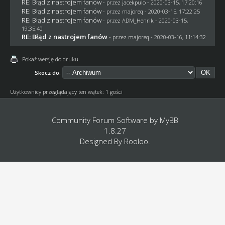
RE: Błąd z nastrojem fanów
- przez
jacekpulo
- 2020-03-15, 17:20:16
RE: Błąd z nastrojem fanów
- przez
majoreq
- 2020-03-15, 17:22:25
RE: Błąd z nastrojem fanów
- przez
ADM_Henrik
- 2020-03-15,
19:35:40
RE: Błąd z nastrojem fanów
- przez
majoreq
- 2020-03-16, 11:14:32
Pokaż wersję do druku
Skocz do:
Użytkownicy przeglądający ten wątek: 1 gości
Community Forum Software by
MyBB
1.8.27
Designed By
Rooloo
.