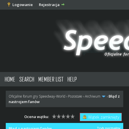
Logowanie
Rejestracja
HOME
SEARCH
MEMBER LIST
HELP
Błąd z
Oficjalne forum gry Speedway-World
›
Pozostałe
›
Archiwum
›
nastrojem fanów
Ocena wątku:
Wątek zamknięty
Błąd z nastrojem fanów
Tryb normalny