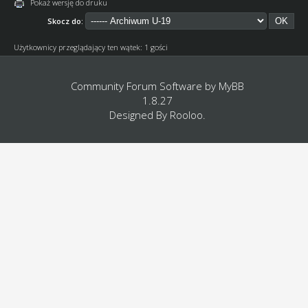
Pokaż wersję do druku
Skocz do:
Użytkownicy przeglądający ten wątek: 1 gości
Community Forum Software by
MyBB
1.8.27
Designed By
Rooloo
.