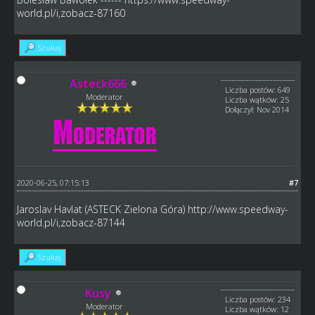
world.pl/i,zobacz-87160
Szukaj
Asteck666
Liczba postów: 649
Moderator
Liczba wątków: 25
Dołączył: Nov 2014
2020-06-25, 07:15:13
#7
Jaroslav Havlat (ASTECK Zielona Góra)
http://www.speedway-
world.pl/i,zobacz-87144
Szukaj
Kusy
Liczba postów: 234
Moderator
Liczba wątków: 12