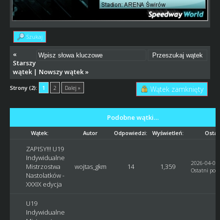
Szukaj
«
Starszy
wątek
|
Nowszy wątek
»
Strony (2):
1
2
Dalej »
Wątek zamknięty
Podobne wątki…
Wątek:
Autor
Odpowiedzi:
Wyświetleń:
Ostat
ZAPISY!!! U19
Indywidualne
2026-04-03,
Mistrzostwa
wojtas_gkm
14
1,359
Ostatni post
Nastolatków -
XXXIX edycja
U19
Indywidualne