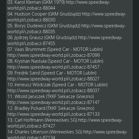
03. Karol Kleman (GKM 1979)
http://www.speedway-
world.pl/i,zobacz-88044
04. Hudson Cooper (GKM Grudziądz)
http://www.speedway-
world.pl/i,zobacz-88030
05. Borys Dudewicz (GKM Grudziądz)
http://www.speedway-
world.pl/i,zobacz-88035
06. Jędrzej Grausz (GKM Grudziądz)
http://www.speedway-
world.pl/i,zobacz-87455
07. Vaas Brummett (Speed Car - MOTOR Lublin)
http://www.speedway-world.pl/i,zobacz-87099
08. Krystian Nastuła (Speed Car - MOTOR Lublin)
http://www.speedway-world.pl/i,zobacz-87457
09. Fredrik Sand (Speed Car - MOTOR Lublin)
http://www.speedway-world.pl/i,zobacz-88027
10. Ireneusz Wódczak (Speed Car - MOTOR Lublin)
http://www.speedway-world.pl/i,zobacz-88037
11. Witold Jaruszek (TKKF Siekacze Gniezno)
http://www.speedway-world.pl/i,zobacz-87147
12. Bradley Pickard (TKKF Siekacze Gniezno)
http://www.speedway-world.pl/i,zobacz-87133
13. Carl Hoffmann (Werewolves SG)
http://www.speedway-
world.pl/i,zobacz-87427
14. Charles Utterson (Werewolves SG)
http://www.speedway-
world.pl/i,zobacz-87134