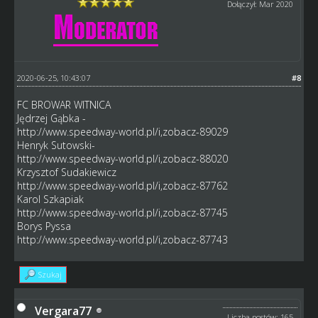
Dołączył: Mar 2020
2020-06-25, 10:43:07
#8
FC BROWAR WITNICA
Jędrzej Gąbka -
http://www.speedway-world.pl/i,zobacz-89029
Henryk Sutowski-
http://www.speedway-world.pl/i,zobacz-88020
Krzysztof Sudakiewicz
http://www.speedway-world.pl/i,zobacz-87762
Karol Szkapiak
http://www.speedway-world.pl/i,zobacz-87745
Borys Pyssa
http://www.speedway-world.pl/i,zobacz-87743
Szukaj
Vergara77
Liczba postów: 165