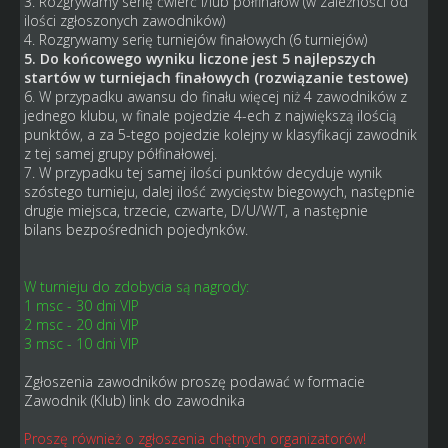
3. Rozgrywamy serię ćwierć i/lub półfinałów (w zależności od
ilości zgłoszonych zawodników)
4. Rozgrywamy serię turniejów finałowych (6 turniejów)
5. Do końcowego wyniku liczone jest 5 najlepszych
startów w turniejach finałowych (rozwiązanie testowe)
6. W przypadku awansu do finału więcej niż 4 zawodników z
jednego klubu, w finale pojedzie 4-ech z największą ilością
punktów, a za 5-tego pojedzie kolejny w klasyfikacji zawodnik
z tej samej grupy półfinałowej.
7. W przypadku tej samej ilości punktów decyduje wynik
szóstego turnieju, dalej ilość zwycięstw biegowych, następnie
drugie miejsca, trzecie, czwarte, D/U/W/T, a następnie
bilans bezpośrednich pojedynków.
W turnieju do zdobycia są nagrody:
1 msc - 30 dni VIP
2 msc - 20 dni VIP
3 msc - 10 dni VIP
Zgłoszenia zawodników proszę podawać w formacie
Zawodnik (Klub) link do zawodnika
Proszę również o zgłoszenia chętnych organizatorów!