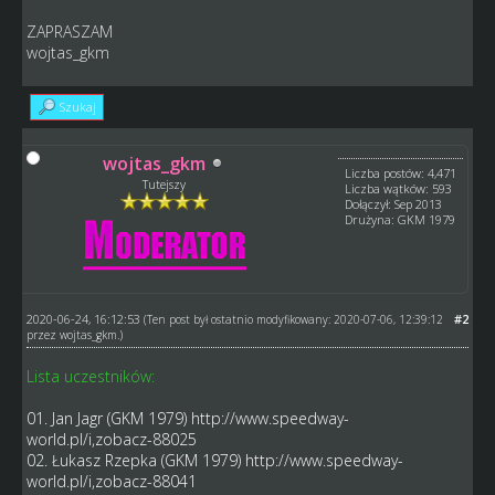
ZAPRASZAM
wojtas_gkm
Szukaj
wojtas_gkm
Liczba postów: 4,471
Tutejszy
Liczba wątków: 593
Dołączył: Sep 2013
Drużyna: GKM 1979
2020-06-24, 16:12:53
#2
(Ten post był ostatnio modyfikowany: 2020-07-06, 12:39:12
przez
wojtas_gkm
.)
Lista uczestników:
01. Jan Jagr (GKM 1979)
http://www.speedway-
world.pl/i,zobacz-88025
02. Łukasz Rzepka (GKM 1979)
http://www.speedway-
world.pl/i,zobacz-88041