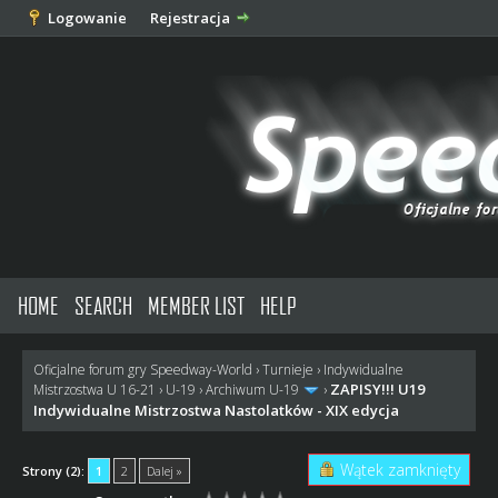
Logowanie
Rejestracja
HOME
SEARCH
MEMBER LIST
HELP
Oficjalne forum gry Speedway-World
›
Turnieje
›
Indywidualne
ZAPISY!!! U19
Mistrzostwa U 16-21
›
U-19
›
Archiwum U-19
›
Indywidualne Mistrzostwa Nastolatków - XIX edycja
Wątek zamknięty
Strony (2):
1
2
Dalej »