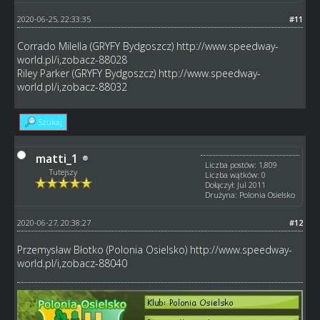
2020-06-25, 22:33:35
#11
Corrado Milella (GRYFY Bydgoszcz)
http://www.speedway-
world.pl/i,zobacz-88028
Riley Parker (GRYFY Bydgoszcz)
http://www.speedway-
world.pl/i,zobacz-88032
Szukaj
matti_1
Liczba postów: 1,809
Tutejszy
Liczba wątków: 0
Dołączył: Jul 2011
Drużyna: Polonia Osielsko
2020-06-27, 20:38:27
#12
Przemysław Błotko (Polonia Osielsko)
http://www.speedway-
world.pl/i,zobacz-88040