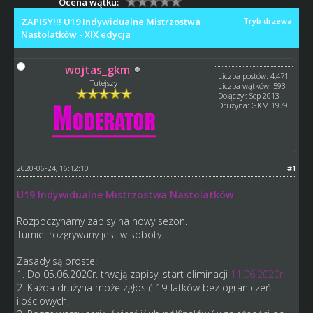
Ocena wątku:
ZAPISY!!! U19 Indywidualne Mistrzostwa
Tryb drzewa
Nastolatków - XIX edycja
wojtas_gkm
Liczba postów: 4,471
Tutejszy
Liczba wątków: 593
Dołączył: Sep 2013
Drużyna: GKM 1979
2020-06-24, 16:12:10
#1
U19 Indywidualne Mistrzostwa Nastolatków
Rozpoczynamy zapisy na nowy sezon.
Turniej rozgrywany jest w soboty.
Zasady są proste:
1. Do 05.06.2020r. trwają zapisy, start eliminacji
11.06.2020r.
2. Każda drużyna może zgłosić 19-latków bez ograniczeń
ilościowych.