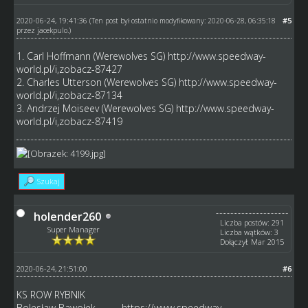
2020-06-24, 19:41:36
#5
(Ten post był ostatnio modyfikowany: 2020-06-28, 06:35:18
przez
jacekpulo
.)
1. Carl Hoffmann (Werewolves SG)
http://www.speedway-
world.pl/i,zobacz-87427
2. Charles Utterson (Werewolves SG)
http://www.speedway-
world.pl/i,zobacz-87134
3. Andrzej Moiseev (Werewolves SG)
http://www.speedway-
world.pl/i,zobacz-87419
Szukaj
holender260
Liczba postów: 291
Super Manager
Liczba wątków: 3
Dołączył: Mar 2015
2020-06-24, 21:51:00
#6
KS ROW RYBNIK
Bolesław Bawołek ------
https://www.speedway-