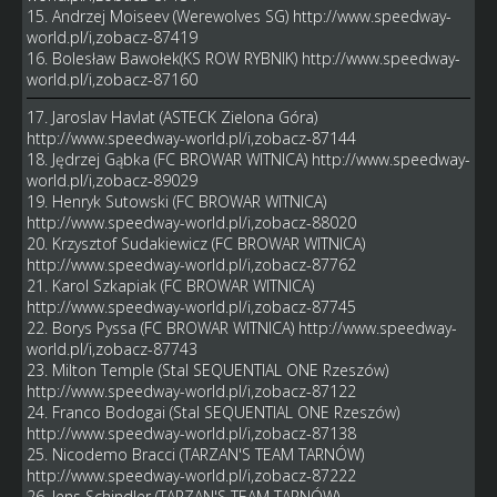
15. Andrzej Moiseev (Werewolves SG)
http://www.speedway-
world.pl/i,zobacz-87419
16. Bolesław Bawołek(KS ROW RYBNIK)
http://www.speedway-
world.pl/i,zobacz-87160
17. Jaroslav Havlat (ASTECK Zielona Góra)
http://www.speedway-world.pl/i,zobacz-87144
18. Jędrzej Gąbka (FC BROWAR WITNICA)
http://www.speedway-
world.pl/i,zobacz-89029
19. Henryk Sutowski (FC BROWAR WITNICA)
http://www.speedway-world.pl/i,zobacz-88020
20. Krzysztof Sudakiewicz (FC BROWAR WITNICA)
http://www.speedway-world.pl/i,zobacz-87762
21. Karol Szkapiak (FC BROWAR WITNICA)
http://www.speedway-world.pl/i,zobacz-87745
22. Borys Pyssa (FC BROWAR WITNICA)
http://www.speedway-
world.pl/i,zobacz-87743
23. Milton Temple (Stal SEQUENTIAL ONE Rzeszów)
http://www.speedway-world.pl/i,zobacz-87122
24. Franco Bodogai (Stal SEQUENTIAL ONE Rzeszów)
http://www.speedway-world.pl/i,zobacz-87138
25. Nicodemo Bracci (TARZAN'S TEAM TARNÓW)
http://www.speedway-world.pl/i,zobacz-87222
26. Jens Schindler (TARZAN'S TEAM TARNÓW)