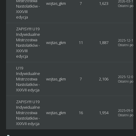
Mistrzostwa
2026-03-14,
wojtas_gkm
7
1,623
Nastolatków -
Ostatni post
XXXVIII
edycja
ZAPISY!!! U19
Indywidualne
Mistrzostwa
2025-12-18,
wojtas_gkm
11
1,887
Nastolatków -
Ostatni post
XXXVIII
edycja
U19
Indywidualne
2025-12-04,
Mistrzostwa
wojtas_gkm
7
2,106
Ostatni post
Nastolatków -
XXXVII edycja
ZAPISY!!! U19
Indywidualne
2025-09-07,
Mistrzostwa
wojtas_gkm
16
1,954
Ostatni post
Nastolatków -
XXXVII edycja