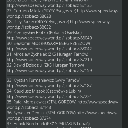
http://www.speedway-world.pl/i,zobacz-87135
27. Corrado Milella (GRYFY Bydgoszcz)
http://www.speedway-
world.pl/i,zobacz-88028
28. Riley Parker (GRYFY Bydgoszcz)
http://www.speedway-
world.pl/i,zobacz-88032
29. Przemysław Błotko (Polonia Osielsko)
http://www.speedway-world.pl/i,zobacz-88040
30. Sławomir Mips (HUSARIA BERG RZESZÓW)
http://www.speedway-world.pl/i,zobacz-88042
31. Mirosław Zychalak (ZKS Huragan Tarnów)
http://www.speedway-world.pl/i,zobacz-87210
32. Dawid Dziedziul (ZKS Huragan Tarnów)
http://www.speedway-world.pl/i,zobacz-87159
33. Krystian Furmaniewicz (Świry Tarnów)
http://www.speedway-world.pl/i,zobacz-87187
34. Klaudiusz Miszok (Czechówka Lublin)
http://www.speedway-world.pl/i,zobacz-87224
35. Rafał Moroziewicz (STAL GORZOW)
http://www.speedway-
world.pl/i,zobacz-87148
36. Sylwester Demski (STAL GORZOW)
http://www.speedway-
world.pl/i,zobacz-87274
37. Henrik Nordmark (PKŻ SPARTAKUS Lubań)