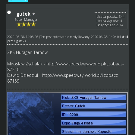
gutek
Liczba postów: 344
Super Manager
Liczba wątków: 4
Dołączył: Dec 2014
2020-06-28, 14:03:26
#14
(Ten post był ostatnio modyfikowany: 2020-06-28, 14:04:04
przez
gutek
.)
ZKS Huragan Tarnów
Mirosław Zychalak -
http://www.speedway-world.pl/i,zobacz-
87210
Dawid Dziedziul -
http://www.speedway-world.pl/i,zobacz-
87159