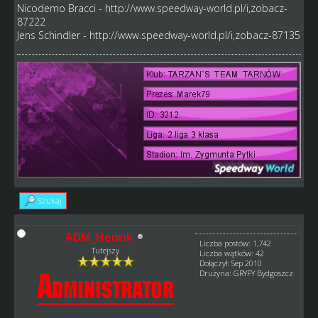
Nicodemo Bracci -
http://www.speedway-world.pl/i,zobacz-
87222
Jens Schindler -
http://www.speedway-world.pl/i,zobacz-87135
Szukaj
ADM_Henrik
Liczba postów: 1,742
Tutejszy
Liczba wątków: 42
Dołączył: Sep 2010
Drużyna: GRYFY Bydgoszcz