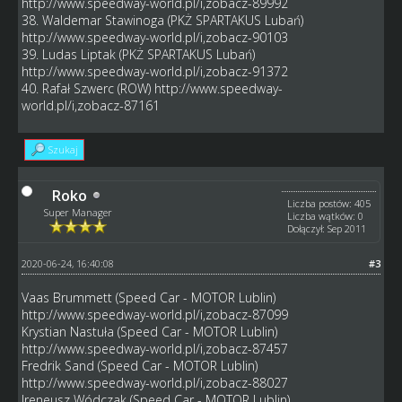
http://www.speedway-world.pl/i,zobacz-89992
38. Waldemar Stawinoga (PKŻ SPARTAKUS Lubań)
http://www.speedway-world.pl/i,zobacz-90103
39. Ludas Liptak (PKŻ SPARTAKUS Lubań)
http://www.speedway-world.pl/i,zobacz-91372
40. Rafał Szwerc (ROW)
http://www.speedway-
world.pl/i,zobacz-87161
Szukaj
Roko
Liczba postów: 405
Super Manager
Liczba wątków: 0
Dołączył: Sep 2011
2020-06-24, 16:40:08
#3
Vaas Brummett (Speed Car - MOTOR Lublin)
http://www.speedway-world.pl/i,zobacz-87099
Krystian Nastuła (Speed Car - MOTOR Lublin)
http://www.speedway-world.pl/i,zobacz-87457
Fredrik Sand (Speed Car - MOTOR Lublin)
http://www.speedway-world.pl/i,zobacz-88027
Ireneusz Wódczak (Speed Car - MOTOR Lublin)