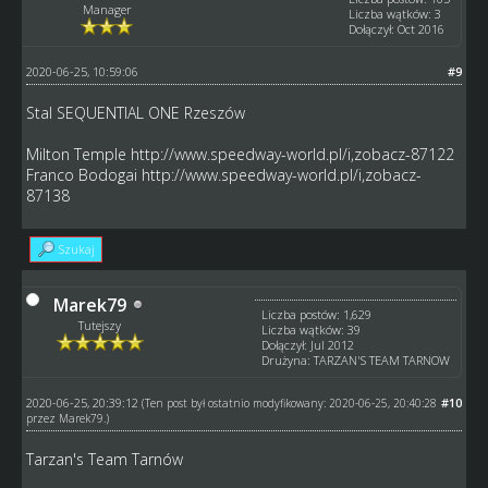
Manager
Liczba wątków: 3
Dołączył: Oct 2016
2020-06-25, 10:59:06
#9
Stal SEQUENTIAL ONE Rzeszów
Milton Temple
http://www.speedway-world.pl/i,zobacz-87122
Franco Bodogai
http://www.speedway-world.pl/i,zobacz-
87138
Szukaj
Marek79
Liczba postów: 1,629
Tutejszy
Liczba wątków: 39
Dołączył: Jul 2012
Drużyna: TARZAN'S TEAM TARNOW
2020-06-25, 20:39:12
#10
(Ten post był ostatnio modyfikowany: 2020-06-25, 20:40:28
przez
Marek79
.)
Tarzan's Team Tarnów