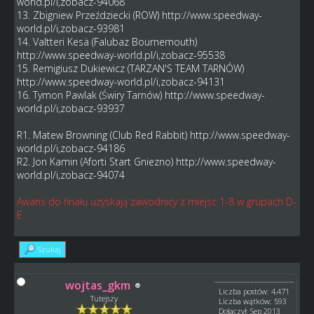
world.pl/i,zobacz-94068
13. Zbigniew Przeździecki (ROW)
http://www.speedway-
world.pl/i,zobacz-93981
14. Valtteri Kesä (Falubaz Bournemouth)
http://www.speedway-world.pl/i,zobacz-95538
15. Remigiusz Dukiewicz (TARZAN'S TEAM TARNÓW)
http://www.speedway-world.pl/i,zobacz-94131
16. Tymon Pawlak (Świry Tarnów)
http://www.speedway-
world.pl/i,zobacz-93937
R1. Matew Browning (Club Red Rabbit)
http://www.speedway-
world.pl/i,zobacz-94186
R2. Jon Kamin (Aforti Start Gniezno)
http://www.speedway-
world.pl/i,zobacz-94074
Awans do finału uzyskają zawodnicy z miejsc 1-8 w grupach D-
E
Szukaj
wojtas_gkm
Liczba postów: 4,471
Tutejszy
Liczba wątków: 593
Dołączył: Sep 2013