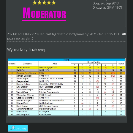
Dołączył: Sep 2013
Drużyna: GKM 1979
2021-07-13, 09:22:20
#8
(Ten post był ostatnio modyfikowany: 2021-08-13, 10:53:33
przez
wojtas_gkm
.)
Wyniki fazy finałowej:
Szukaj