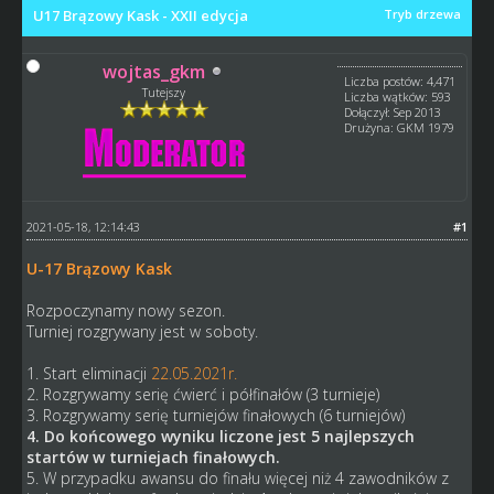
U17 Brązowy Kask - XXII edycja
Tryb drzewa
wojtas_gkm
Liczba postów: 4,471
Tutejszy
Liczba wątków: 593
Dołączył: Sep 2013
Drużyna: GKM 1979
2021-05-18, 12:14:43
#1
U-17 Brązowy Kask
Rozpoczynamy nowy sezon.
Turniej rozgrywany jest w soboty.
1. Start eliminacji
22.05.2021r.
2. Rozgrywamy serię ćwierć i półfinałów (3 turnieje)
3. Rozgrywamy serię turniejów finałowych (6 turniejów)
4. Do końcowego wyniku liczone jest 5 najlepszych
startów w turniejach finałowych.
5. W przypadku awansu do finału więcej niż 4 zawodników z