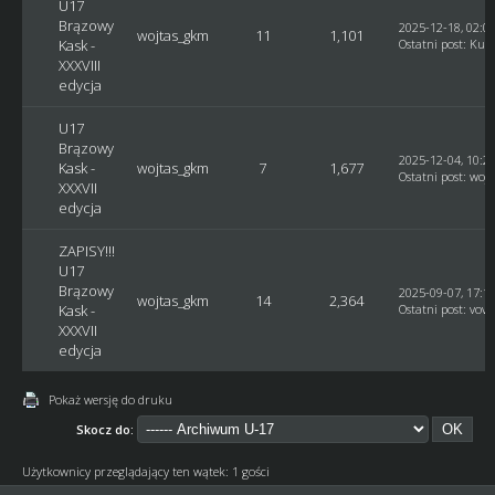
U17
Brązowy
2025-12-18, 02:0
wojtas_gkm
11
1,101
Kask -
Ostatni post
:
Kusy
XXXVIII
edycja
U17
Brązowy
2025-12-04, 10:2
Kask -
wojtas_gkm
7
1,677
Ostatni post
:
woj
XXXVII
edycja
ZAPISY!!!
U17
Brązowy
2025-09-07, 17:1
wojtas_gkm
14
2,364
Kask -
Ostatni post
:
vovc
XXXVII
edycja
Pokaż wersję do druku
Skocz do:
Użytkownicy przeglądający ten wątek: 1 gości