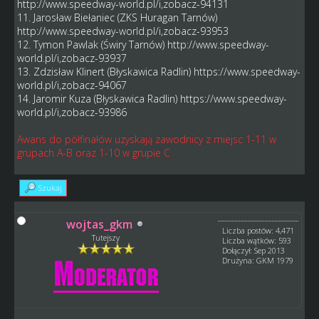
http://www.speedway-world.pl/i,zobacz-94131
11. Jarosław Biełaniec (ZKS Huragan Tarnów)
http://www.speedway-world.pl/i,zobacz-93953
12. Tymon Pawlak (Świry Tarnów)
http://www.speedway-
world.pl/i,zobacz-93937
13. Zdzisław Klinert (Błyskawica Radlin)
https://www.speedway-
world.pl/i,zobacz-94067
14. Jaromir Kuza (Błyskawica Radlin)
https://www.speedway-
world.pl/i,zobacz-93986
Awans do półfinałów uzyskają zawodnicy z miejsc 1-11 w
grupach A-B oraz 1-10 w grupie C
Szukaj
wojtas_gkm
Liczba postów: 4,471
Tutejszy
Liczba wątków: 593
Dołączył: Sep 2013
Drużyna: GKM 1979