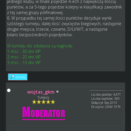
jednego klubu, w finale pojedzie 4-ech z największą ilością
punktów, a za 5-tego pojedzie kolejny w klasyfikacji zawodnik
z tej samej grupy półfinałowej.
6. W przypadku tej samej ilości punktów decyduje wynik
szóstego turnieju, dalej ilość zwycięstw biegowych, następnie
drugie miejsca, trzecie, czwarte, D/U/W/T, a następnie
bilans bezpośrednich pojedynków.
W turnieju do zdobycia są nagrody:
1 msc - 30 dni VIP
2 msc - 20 dni VIP
3 msc - 10 dni VIP
Szukaj
wojtas_gkm
Liczba postów: 4,471
Tutejszy
Liczba wątków: 593
Dołączył: Sep 2013
Drużyna: GKM 1979