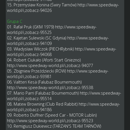
15. Przemysław Konina (Świry Tarnów)
http://www.speedway-
world.pl/i,zobacz-94026
Grupa C
01. Rafał Pruk (GKM 1979)
http://www.speedway-
world.pl/i,zobacz-95525
02. Kajetan Sulewski (SC Gdynia)
http://www.speedway-
world.pl/i,zobacz-94109
03. Władysław Wilczok (PIECHRybnik)
http://www.speedway-
world.pl/i,zobacz-94068
04. Robert Ciukało (Aforti Start Gniezno)
http://www.speedway-world.pl/i,zobacz-94077
05. Zbigniew Przeździecki (ROW)
http://www.speedway-
world.pl/i,zobacz-93981
06. Valtteri Kesä (Falubaz Bournemouth)
http://www.speedway-world.pl/i,zobacz-95538
07. Mario Parri (Falubaz Bournemouth)
http://www.speedway-
world.pl/i,zobacz-95514
08. Matew Browning (Club Red Rabbit)
http://www.speedway-
world.pl/i,zobacz-94186
09. Roberto Duffner (Speed Car - MOTOR Lublin)
http://www.speedway-world.pl/i,zobacz-95523
10. Remigiusz Dukiewicz (TARZAN'S TEAM TARNÓW)