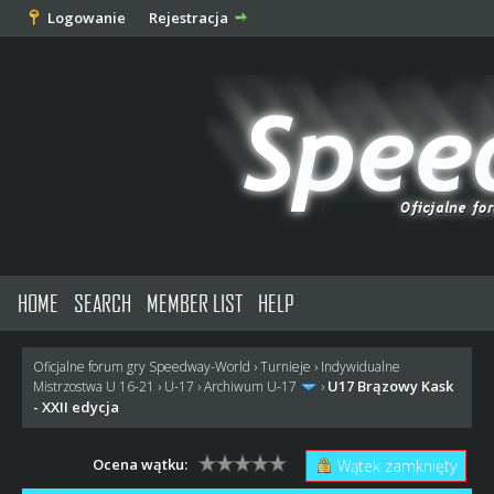
Logowanie
Rejestracja
HOME
SEARCH
MEMBER LIST
HELP
Oficjalne forum gry Speedway-World
›
Turnieje
›
Indywidualne
U17 Brązowy Kask
Mistrzostwa U 16-21
›
U-17
›
Archiwum U-17
›
- XXII edycja
Ocena wątku:
Wątek zamknięty