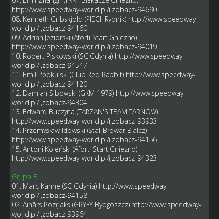
07. Emil Zhangir (TKKF Siekacze Gniezno)
http://www.speedway-world.pl/i,zobacz-94690
08. Kenneth Gribskjold (PIECHRybnik)
http://www.speedway-
world.pl/i,zobacz-94160
09. Adrian Jeziorski (Aforti Start Gniezno)
http://www.speedway-world.pl/i,zobacz-94019
10. Robert Piskowski (SC Gdynia)
http://www.speedway-
world.pl/i,zobacz-94547
11. Emil Podkulski (Club Red Rabbit)
http://www.speedway-
world.pl/i,zobacz-94120
12. Damian Sibowski (GKM 1979)
http://www.speedway-
world.pl/i,zobacz-94304
13. Edward Buczyna (TARZAN'S TEAM TARNÓW)
http://www.speedway-world.pl/i,zobacz-93933
14. Przemysław Idowski (Stal-Browar Bialcz)
http://www.speedway-world.pl/i,zobacz-94156
15. Antoni Koleński (Aforti Start Gniezno)
http://www.speedway-world.pl/i,zobacz-94323
Grupa B
01. Marc Kanne (SC Gdynia)
http://www.speedway-
world.pl/i,zobacz-94158
02. Ainārs Pozņaks (GRYFY Bydgoszcz)
http://www.speedway-
world.pl/i,zobacz-93964