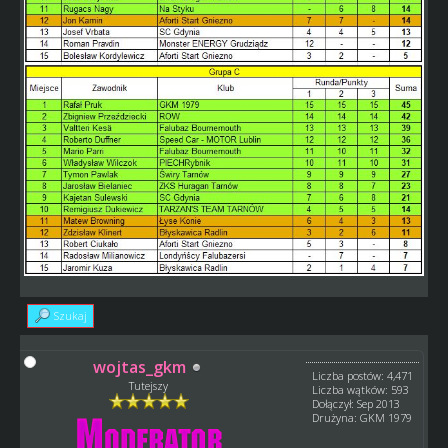
Szukaj
wojtas_gkm
Liczba postów: 4,471
Tutejszy
Liczba wątków: 593
Dołączył: Sep 2013
Drużyna: GKM 1979