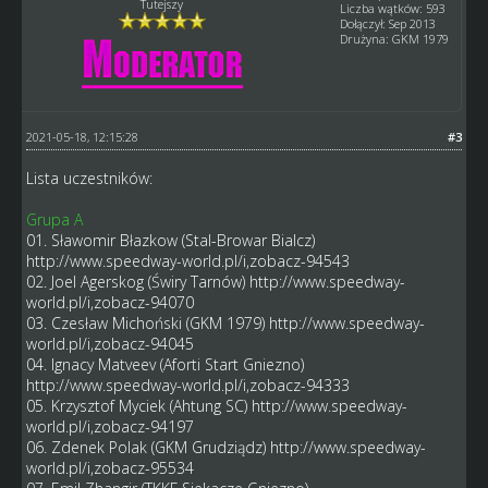
Tutejszy
Liczba wątków: 593
Dołączył: Sep 2013
Drużyna: GKM 1979
2021-05-18, 12:15:28
#3
Lista uczestników:
Grupa A
01. Sławomir Błazkow (Stal-Browar Bialcz)
http://www.speedway-world.pl/i,zobacz-94543
02. Joel Agerskog (Świry Tarnów)
http://www.speedway-
world.pl/i,zobacz-94070
03. Czesław Michoński (GKM 1979)
http://www.speedway-
world.pl/i,zobacz-94045
04. Ignacy Matveev (Aforti Start Gniezno)
http://www.speedway-world.pl/i,zobacz-94333
05. Krzysztof Myciek (Ahtung SC)
http://www.speedway-
world.pl/i,zobacz-94197
06. Zdenek Polak (GKM Grudziądz)
http://www.speedway-
world.pl/i,zobacz-95534