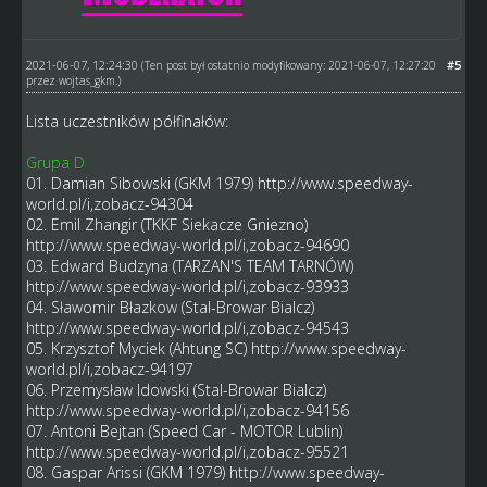
2021-06-07, 12:24:30
#5
(Ten post był ostatnio modyfikowany: 2021-06-07, 12:27:20
przez
wojtas_gkm
.)
Lista uczestników półfinałów:
Grupa D
01. Damian Sibowski (GKM 1979)
http://www.speedway-
world.pl/i,zobacz-94304
02. Emil Zhangir (TKKF Siekacze Gniezno)
http://www.speedway-world.pl/i,zobacz-94690
03. Edward Budzyna (TARZAN'S TEAM TARNÓW)
http://www.speedway-world.pl/i,zobacz-93933
04. Sławomir Błazkow (Stal-Browar Bialcz)
http://www.speedway-world.pl/i,zobacz-94543
05. Krzysztof Myciek (Ahtung SC)
http://www.speedway-
world.pl/i,zobacz-94197
06. Przemysław Idowski (Stal-Browar Bialcz)
http://www.speedway-world.pl/i,zobacz-94156
07. Antoni Bejtan (Speed Car - MOTOR Lublin)
http://www.speedway-world.pl/i,zobacz-95521
08. Gaspar Arissi (GKM 1979)
http://www.speedway-