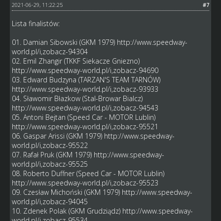
2021-06-29, 11:22:25
#7
Lista finalistów:
01. Damian Sibowski (GKM 1979)
http://www.speedway-
world.pl/i,zobacz-94304
02. Emil Zhangir (TKKF Siekacze Gniezno)
http://www.speedway-world.pl/i,zobacz-94690
03. Edward Budzyna (TARZAN'S TEAM TARNÓW)
http://www.speedway-world.pl/i,zobacz-93933
04. Sławomir Błazkow (Stal-Browar Bialcz)
http://www.speedway-world.pl/i,zobacz-94543
05. Antoni Bejtan (Speed Car - MOTOR Lublin)
http://www.speedway-world.pl/i,zobacz-95521
06. Gaspar Arissi (GKM 1979)
http://www.speedway-
world.pl/i,zobacz-95522
07. Rafał Pruk (GKM 1979)
http://www.speedway-
world.pl/i,zobacz-95525
08. Roberto Duffner (Speed Car - MOTOR Lublin)
http://www.speedway-world.pl/i,zobacz-95523
09. Czesław Michoński (GKM 1979)
http://www.speedway-
world.pl/i,zobacz-94045
10. Zdenek Polak (GKM Grudziądz)
http://www.speedway-
world.pl/i,zobacz-95534