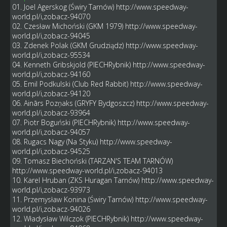
01. Joel Agerskog (Świry Tarnów)
http://www.speedway-
world.pl/i,zobacz-94070
02. Czesław Michoński (GKM 1979)
http://www.speedway-
world.pl/i,zobacz-94045
03. Zdenek Polak (GKM Grudziądz)
http://www.speedway-
world.pl/i,zobacz-95534
04. Kenneth Gribskjold (PIECHRybnik)
http://www.speedway-
world.pl/i,zobacz-94160
05. Emil Podkulski (Club Red Rabbit)
http://www.speedway-
world.pl/i,zobacz-94120
06. Ainārs Pozņaks (GRYFY Bydgoszcz)
http://www.speedway-
world.pl/i,zobacz-93964
07. Piotr Boguński (PIECHRybnik)
http://www.speedway-
world.pl/i,zobacz-94057
08. Rugacs Nagy (Na Styku)
http://www.speedway-
world.pl/i,zobacz-94525
09. Tomasz Biechoński (TARZAN'S TEAM TARNÓW)
http://www.speedway-world.pl/i,zobacz-94013
10. Karel Hruban (ZKS Huragan Tarnów)
http://www.speedway-
world.pl/i,zobacz-93973
11. Przemysław Konina (Świry Tarnów)
http://www.speedway-
world.pl/i,zobacz-94026
12. Władysław Wilczok (PIECHRybnik)
http://www.speedway-