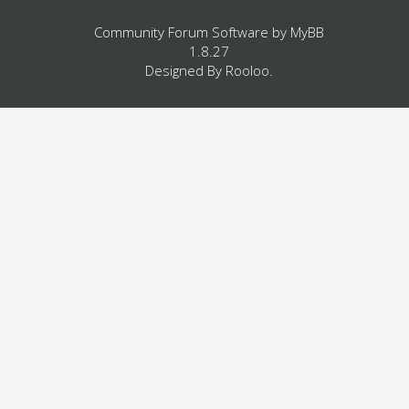
Community Forum Software by
MyBB
1.8.27
Designed By
Rooloo
.