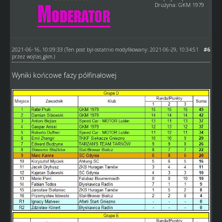
Drużyna: GKM 1979
2021-06-16, 10:09:33
#6
(Ten post był ostatnio modyfikowany: 2021-06-29, 10:34:51
przez
wojtas_gkm
.)
Wyniki końcowe fazy półfinałowej