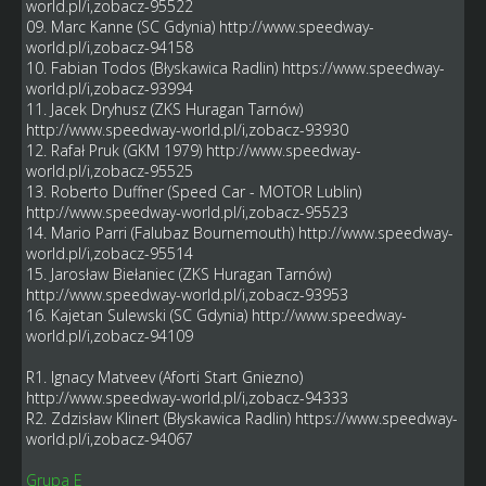
world.pl/i,zobacz-95522
09. Marc Kanne (SC Gdynia)
http://www.speedway-
world.pl/i,zobacz-94158
10. Fabian Todos (Błyskawica Radlin)
https://www.speedway-
world.pl/i,zobacz-93994
11. Jacek Dryhusz (ZKS Huragan Tarnów)
http://www.speedway-world.pl/i,zobacz-93930
12. Rafał Pruk (GKM 1979)
http://www.speedway-
world.pl/i,zobacz-95525
13. Roberto Duffner (Speed Car - MOTOR Lublin)
http://www.speedway-world.pl/i,zobacz-95523
14. Mario Parri (Falubaz Bournemouth)
http://www.speedway-
world.pl/i,zobacz-95514
15. Jarosław Biełaniec (ZKS Huragan Tarnów)
http://www.speedway-world.pl/i,zobacz-93953
16. Kajetan Sulewski (SC Gdynia)
http://www.speedway-
world.pl/i,zobacz-94109
R1. Ignacy Matveev (Aforti Start Gniezno)
http://www.speedway-world.pl/i,zobacz-94333
R2. Zdzisław Klinert (Błyskawica Radlin)
https://www.speedway-
world.pl/i,zobacz-94067
Grupa E