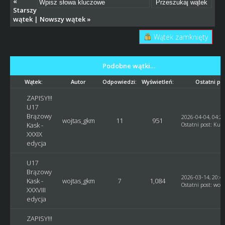
«
Starszy
wątek
|
Nowszy wątek
»
Wątek zamknięty
Podobne wątki…
Wątek:
Autor
Odpowiedzi:
Wyświetleń:
Ostatni po
ZAPISY!!!
U17
Brązowy
2026-04-04, 04:2
wojtas_gkm
11
951
Kask -
Ostatni post
:
Kusy
XXXIX
edycja
U17
Brązowy
2026-03-14, 20:4
Kask -
wojtas_gkm
7
1,084
Ostatni post
:
woj
XXXVIII
edycja
ZAPISY!!!