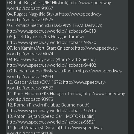
03. Piotr Boguński (PIECHRybnik)
http://www.speedway-
world.pl/i,zobacz-94057
04. Rugacs Nagy (Na Styku)
http://www.speedway-
world.pl/i,zobacz-94525
05. Tomasz Biechoński (TARZAN'S TEAM TARNÓW)
http://www.speedway-world.pl/i,zobacz-94013
06. Jacek Dryhusz (ZKS Huragan Tarnów)
http://www.speedway-world.pl/i,zobacz-93930
07. Jon Kamin (Aforti Start Gniezno)
http://www.speedway-
world.pl/i,zobacz-94074
08. Bolesław Kordylewicz (Aforti Start Gniezno)
http://www.speedway-world.pl/i,zobacz-94402
09. Fabian Todos (Błyskawica Radlin)
https://www.speedway-
world.pl/i,zobacz-93994
10. Gaspar Arissi (GKM 1979)
http://www.speedway-
world.pl/i,zobacz-95522
11. Karel Hruban (ZKS Huragan Tarnów)
http://www.speedway-
world.pl/i,zobacz-93973
12. Roman Pravdin (Falubaz Bournemouth)
http://www.speedway-world.pl/i,zobacz-95515
13. Antoni Bejtan (Speed Car - MOTOR Lublin)
http://www.speedway-world.pl/i,zobacz-95521
14. Josef Vrbata (SC Gdynia)
http://www.speedway-
world.pl/i,zobacz-94188