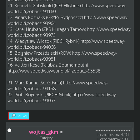
11. Kenneth Gribskjold (PIECHRybnik)
http://www.speedway-
world.pl/i,zobacz-94160
12. Ainārs Pozņaks (GRYFY Bydgoszcz)
http://www.speedway-
world.pl/i,zobacz-93964
13. Karel Hruban (ZKS Huragan Tarnów)
http://www.speedway-
world.pl/i,zobacz-93973
14. Władysław Wilczok (PIECHRybnik)
http://www.speedway-
world.pl/i,zobacz-94068
15. Zbigniew Przeździecki (ROW)
http://www.speedway-
world.pl/i,zobacz-93981
16. Valtteri Kesä (Falubaz Bournemouth)
http://www.speedway-world.pl/i,zobacz-95538
R1. Marc Kanne (SC Gdynia)
http://www.speedway-
world.pl/i,zobacz-94158
R2. Piotr Boguński (PIECHRybnik)
http://www.speedway-
world.pl/i,zobacz-94057
Szukaj
wojtas_gkm
Liczba postów: 4,471
Tutejszy
Liczba wątków: 593