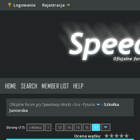
Logowanie
Rejestracja
HOME
SEARCH
MEMBER LIST
HELP
Szkołka
Oficjalne forum gry Speedway-World
›
Gra
›
Pytania
›
Juniorska
Strony (17):
« Wstecz
1
…
13
14
15
16
17
Ocena wątku: