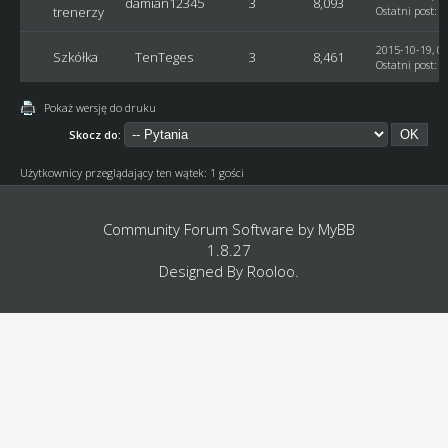
damian12345
3
8,093
trenerzy
Ostatni post
:
G
2015-10-19, 08
Szkółka
TenTeges
3
8,461
Ostatni post
:
F
Pokaż wersję do druku
Skocz do:
Użytkownicy przeglądający ten wątek: 1 gości
Community Forum Software by
MyBB
1.8.27
Designed By
Rooloo
.