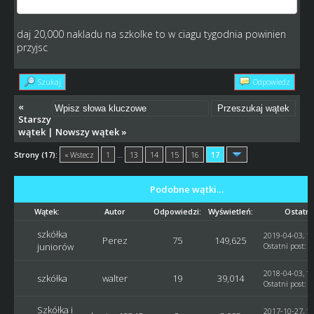
daj 20,000 nakladu na szkolke to w ciagu tygodnia powinien
przyjsc
Szukaj
Odpowiedz
«
Starszy
wątek
|
Nowszy wątek
»
Strony (17):
« Wstecz
1
…
13
14
15
16
17
Podobne wątki…
Wątek:
Autor
Odpowiedzi:
Wyświetleń:
Ostatni
szkółka
2019-04-03, 12
Perez
75
149,625
juniorów
Ostatni post
:
B
2018-04-03, 19
szkółka
walter
19
39,014
Ostatni post
:
A
Szkółka i
2017-10-27, 12