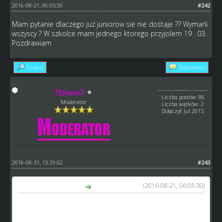
2016-08-21, 06:05:30
#242
Mam pytanie dlaczego juz juniorow sie nie dostaje ?? Wymarli
wszyscy ? W szkolce mam jednego ktorego przyjolem 19 . 03.
Pozdrawiam
Szukaj
Odpowiedz
7Shem7
Liczba postów: 86
Moderator
Liczba wątków: 2
Dołączył: Jul 2015
2016-08-31, 13:29:02
#243
(2016-08-21, 06:05:30)
jurekspx napisał(a):
Mam pytanie dlaczego juz juniorow sie nie dostaje ??
Wymarli wszyscy ? W szkolce mam jednego ktorego
przyjolem 19 . 03. Pozdrawiam