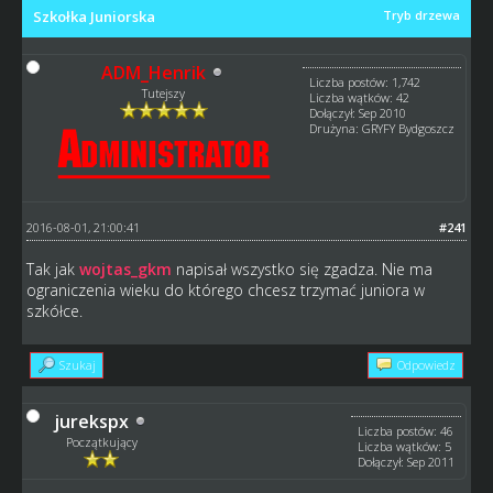
Szkołka Juniorska
Tryb drzewa
ADM_Henrik
Liczba postów: 1,742
Tutejszy
Liczba wątków: 42
Dołączył: Sep 2010
Drużyna: GRYFY Bydgoszcz
2016-08-01, 21:00:41
#241
Tak jak
wojtas_gkm
napisał wszystko się zgadza. Nie ma
ograniczenia wieku do którego chcesz trzymać juniora w
szkółce.
Szukaj
Odpowiedz
jurekspx
Liczba postów: 46
Początkujący
Liczba wątków: 5
Dołączył: Sep 2011