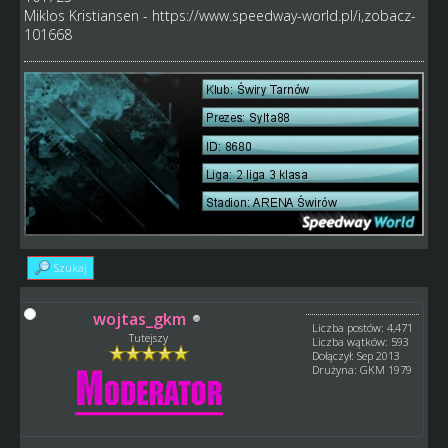
Miklos Kristiansen -
https://www.speedway-world.pl/i,zobacz-
101668
Szukaj
wojtas_gkm
Liczba postów: 4,471
Tutejszy
Liczba wątków: 593
Dołączył: Sep 2013
Drużyna: GKM 1979