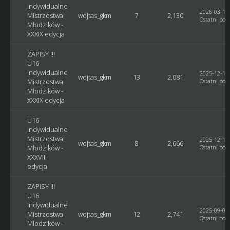
Indywidualne
2026-03-14,
Mistrzostwa
wojtas_gkm
7
2,130
Ostatni post
Młodzików -
XXXIX edycja
ZAPISY !!!
U16
Indywidualne
2025-12-18,
wojtas_gkm
13
2,081
Mistrzostwa
Ostatni post
Młodzików -
XXXIX edycja
U16
Indywidualne
Mistrzostwa
2025-12-17,
wojtas_gkm
8
2,666
Młodzików -
Ostatni post
XXXVIII
edycja
ZAPISY !!!
U16
Indywidualne
2025-09-07,
Mistrzostwa
wojtas_gkm
12
2,741
Ostatni post
Młodzików -