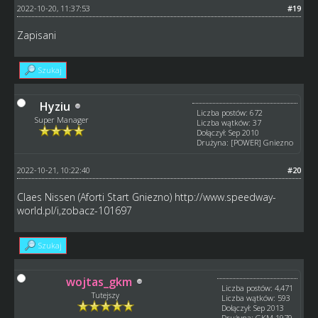
2022-10-20, 11:37:53
#19
Zapisani
Szukaj
Hyziu
Liczba postów: 672
Super Manager
Liczba wątków: 37
Dołączył: Sep 2010
Drużyna: [POWER] Gniezno
2022-10-21, 10:22:40
#20
Claes Nissen (Aforti Start Gniezno)
http://www.speedway-
world.pl/i,zobacz-101697
Szukaj
wojtas_gkm
Liczba postów: 4,471
Tutejszy
Liczba wątków: 593
Dołączył: Sep 2013
Drużyna: GKM 1979