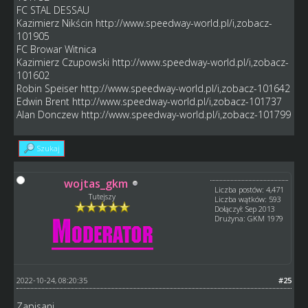
FC STAL DESSAU
Kazimierz Nikścin
http://www.speedway-world.pl/i,zobacz-
101905
FC Browar Witnica
Kazimierz Czupowski
http://www.speedway-world.pl/i,zobacz-
101602
Robin Speiser
http://www.speedway-world.pl/i,zobacz-101642
Edwin Brent
http://www.speedway-world.pl/i,zobacz-101737
Alan Donczew
http://www.speedway-world.pl/i,zobacz-101799
Szukaj
wojtas_gkm
Liczba postów: 4,471
Tutejszy
Liczba wątków: 593
Dołączył: Sep 2013
Drużyna: GKM 1979
2022-10-24, 08:20:35
#25
Zapisani.