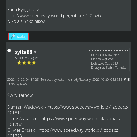
Furia Bydgoszcz
http://www.speedway-world.pl/i,zobacz-101626
Nikolajs Shkolnikov
Szukaj
sylta88
Liczba postów: 446
Super Manager
Liczba wątków: 5
Dołączył: Oct 2013
Drużyna: Świry Tarnów
2022-10-20, 04:37:23
#18
(Ten post był ostatnio modyfikowany: 2022-10-20, 04:39:55
przez
sylta88
.)
Świry Tarnów
Damian Węcławski -
https://www.speedway-world.pl/i,zobacz-
101814
Raine Asikainen -
https://www.speedway-world.pl/i,zobacz-
101787
Oliwier Drążek -
https://www.speedway-world.pl/i,zobacz-
101723