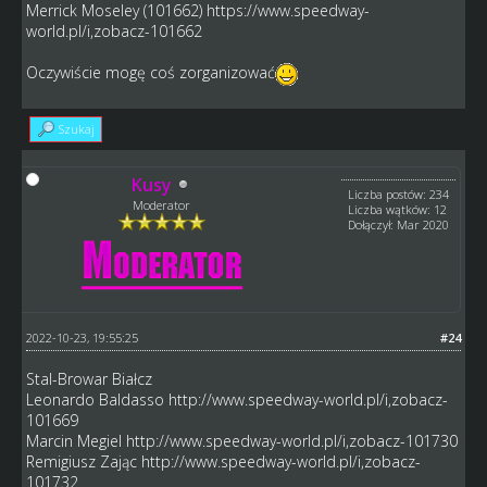
Merrick Moseley (101662)
https://www.speedway-
world.pl/i,zobacz-101662
Oczywiście mogę coś zorganizować
Szukaj
Kusy
Liczba postów: 234
Moderator
Liczba wątków: 12
Dołączył: Mar 2020
2022-10-23, 19:55:25
#24
Stal-Browar Białcz
Leonardo Baldasso
http://www.speedway-world.pl/i,zobacz-
101669
Marcin Megiel
http://www.speedway-world.pl/i,zobacz-101730
Remigiusz Zając
http://www.speedway-world.pl/i,zobacz-
101732