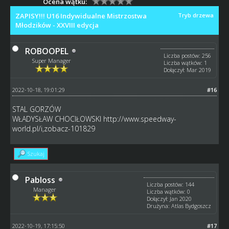
Ocena wątku:
ZAPISY!!! U16 Indywidualne Mistrzostwa
Tryb drzewa
Młodzików - XXVIII edycja
ROBOOPEL
Liczba postów: 256
Super Manager
Liczba wątków: 1
Dołączył: Mar 2019
2022-10-18, 19:01:29
#16
STAL GORZÓW
WŁADYSŁAW CHOCIŁOWSKI
http://www.speedway-
world.pl/i,zobacz-101829
Szukaj
Pabloss
Liczba postów: 144
Manager
Liczba wątków: 0
Dołączył: Jan 2020
Drużyna: Atlas Bydgoszcz
2022-10-19, 17:15:50
#17