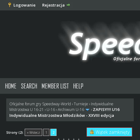
Logowanie
Rejestracja
HOME
SEARCH
MEMBER LIST
HELP
Oficjalne forum gry Speedway-World
›
Turnieje
›
Indywidualne
ZAPISY!!! U16
Mistrzostwa U 16-21
›
U-16
›
Archiwum U-16
›
Indywidualne Mistrzostwa Młodzików - XXVIII edycja
Wątek zamknięty
Strony (2):
« Wstecz
1
2