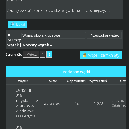
Zapisy zakończone, rozpiska w godzinach późniejszych.
Szukaj
«
Starszy
wątek
|
Nowszy wątek
»
Strony (2):
« Wstecz
1
2
Wątek zamknięty
Podobne wątki…
Wątek:
Autor
Odpowiedzi:
Wyświetleń:
Ostat
ZAPISY !!!
U16
Indywidualne
2026-04-05,
wojtas_gkm
12
1,073
Mistrzostwa
Ostatni post
Młodzików -
XXXX edycja
U16