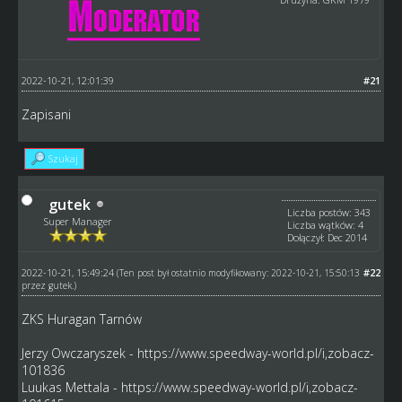
2022-10-21, 12:01:39
#21
Zapisani
Szukaj
gutek
Liczba postów: 343
Super Manager
Liczba wątków: 4
Dołączył: Dec 2014
2022-10-21, 15:49:24
#22
(Ten post był ostatnio modyfikowany: 2022-10-21, 15:50:13
przez
gutek
.)
ZKS Huragan Tarnów
Jerzy Owczaryszek -
https://www.speedway-world.pl/i,zobacz-
101836
Luukas Mettala -
https://www.speedway-world.pl/i,zobacz-