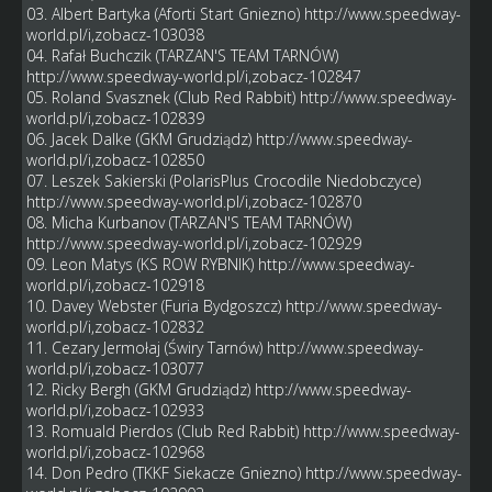
03. Albert Bartyka (Aforti Start Gniezno)
http://www.speedway-
world.pl/i,zobacz-103038
04. Rafał Buchczik (TARZAN'S TEAM TARNÓW)
http://www.speedway-world.pl/i,zobacz-102847
05. Roland Svasznek (Club Red Rabbit)
http://www.speedway-
world.pl/i,zobacz-102839
06. Jacek Dalke (GKM Grudziądz)
http://www.speedway-
world.pl/i,zobacz-102850
07. Leszek Sakierski (PolarisPlus Crocodile Niedobczyce)
http://www.speedway-world.pl/i,zobacz-102870
08. Micha Kurbanov (TARZAN'S TEAM TARNÓW)
http://www.speedway-world.pl/i,zobacz-102929
09. Leon Matys (KS ROW RYBNIK)
http://www.speedway-
world.pl/i,zobacz-102918
10. Davey Webster (Furia Bydgoszcz)
http://www.speedway-
world.pl/i,zobacz-102832
11. Cezary Jermołaj (Świry Tarnów)
http://www.speedway-
world.pl/i,zobacz-103077
12. Ricky Bergh (GKM Grudziądz)
http://www.speedway-
world.pl/i,zobacz-102933
13. Romuald Pierdos (Club Red Rabbit)
http://www.speedway-
world.pl/i,zobacz-102968
14. Don Pedro (TKKF Siekacze Gniezno)
http://www.speedway-