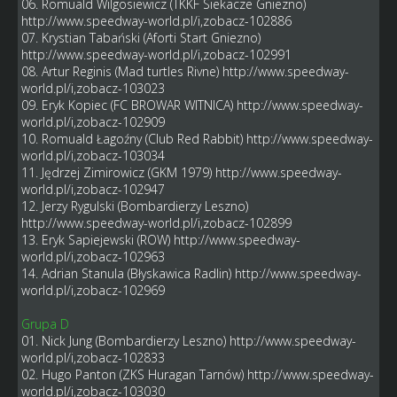
06. Romuald Wilgosiewicz (TKKF Siekacze Gniezno)
http://www.speedway-world.pl/i,zobacz-102886
07. Krystian Tabański (Aforti Start Gniezno)
http://www.speedway-world.pl/i,zobacz-102991
08. Artur Reginis (Mad turtles Rivne)
http://www.speedway-
world.pl/i,zobacz-103023
09. Eryk Kopiec (FC BROWAR WITNICA)
http://www.speedway-
world.pl/i,zobacz-102909
10. Romuald Łagoźny (Club Red Rabbit)
http://www.speedway-
world.pl/i,zobacz-103034
11. Jędrzej Zimirowicz (GKM 1979)
http://www.speedway-
world.pl/i,zobacz-102947
12. Jerzy Rygulski (Bombardierzy Leszno)
http://www.speedway-world.pl/i,zobacz-102899
13. Eryk Sapiejewski (ROW)
http://www.speedway-
world.pl/i,zobacz-102963
14. Adrian Stanula (Błyskawica Radlin)
http://www.speedway-
world.pl/i,zobacz-102969
Grupa D
01. Nick Jung (Bombardierzy Leszno)
http://www.speedway-
world.pl/i,zobacz-102833
02. Hugo Panton (ZKS Huragan Tarnów)
http://www.speedway-
world.pl/i,zobacz-103030