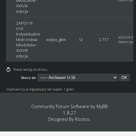
Młodzików -
XXXVIII
edycja
ZAPISY !!!
U16
Indywidualne
2025-09-07,
Mistrzostwa
wojtas_gkm
12
2,717
Ostatni post
Młodzików -
XXXVIII
edycja
Pokaż wersję do druku
Skocz do:
Użytkownicy przeglądający ten wątek: 1 gości
Community Forum Software by
MyBB
1.8.27
Designed By
Rooloo
.