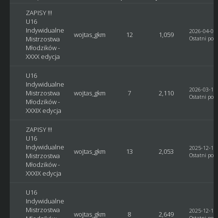
ZAPISY !!!
U16
Indywidualne
2026-04-05,
wojtas_gkm
12
1,059
Mistrzostwa
Ostatni post
Młodzików -
XXXX edycja
U16
Indywidualne
2026-03-14,
Mistrzostwa
wojtas_gkm
7
2,110
Ostatni post
Młodzików -
XXXIX edycja
ZAPISY !!!
U16
Indywidualne
2025-12-18,
wojtas_gkm
13
2,053
Mistrzostwa
Ostatni post
Młodzików -
XXXIX edycja
U16
Indywidualne
Mistrzostwa
2025-12-17,
wojtas_gkm
8
2,649
Ostatni post