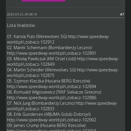
2023-03-21, 09:38:16
#7
Lista finalistów:
01. Karola Pulo (Werewolves SG)
http://www.speedway-
world.pl/i,zobacz-102912
02. Marek Schiemann (Bombardierzy Leszno)
http://www.speedway-world.pl/i,zobacz-102891
03. Mikołaj Pawliczuk (KM Orzeł Łódź)
http://www.speedway-
world.pl/i,zobacz-102849
04. Martin Schindler (Werewolves SG)
http://www.speedway-
world.pl/i,zobacz-102875
05. Szymon Klaczka (Husaria BERG Rzeszów)
http://www.speedway-world.pl/i,zobacz-102894
06. Romuald Wilgosiewicz (TKKF Siekacze Gniezno)
http://www.speedway-world.pl/i,zobacz-102886
07. Nick Jung (Bombardierzy Leszno)
http://www.speedway-
world.pl/i,zobacz-102833
08. Erlik Gundersen (ARJUMA Golub-Dobrzyń)
http://www.speedway-world.pl/i,zobacz-102902
09. James Crump (Husaria BERG Rzeszów)
http://www.speedway-world.pl/i,zobacz-102916