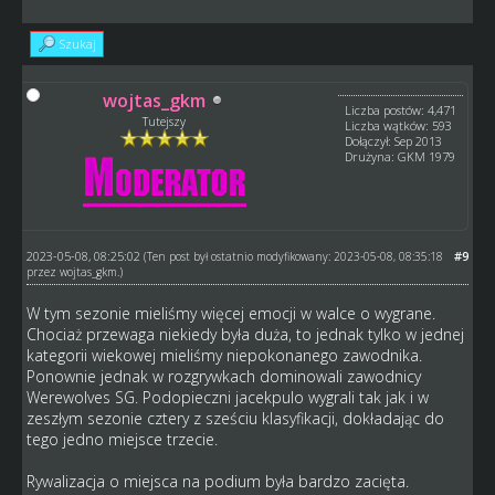
Szukaj
wojtas_gkm
Liczba postów: 4,471
Tutejszy
Liczba wątków: 593
Dołączył: Sep 2013
Drużyna: GKM 1979
2023-05-08, 08:25:02
#9
(Ten post był ostatnio modyfikowany: 2023-05-08, 08:35:18
przez
wojtas_gkm
.)
W tym sezonie mieliśmy więcej emocji w walce o wygrane.
Chociaż przewaga niekiedy była duża, to jednak tylko w jednej
kategorii wiekowej mieliśmy niepokonanego zawodnika.
Ponownie jednak w rozgrywkach dominowali zawodnicy
Werewolves SG. Podopieczni jacekpulo wygrali tak jak i w
zeszłym sezonie cztery z sześciu klasyfikacji, dokładając do
tego jedno miejsce trzecie.
Rywalizacja o miejsca na podium była bardzo zacięta.