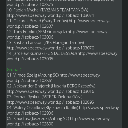
world.pl/i,zobacz-102875
10. Fabian Mychal (TARZAN'S TEAM TARNÓW)
http://www.speedway-world.pl/i,zobacz-103074
11. Oscares Broad (Świry Tarnów)
http://www.speedway-
world.pl/i,zobacz-102837
12. Tony Fernlid (GKM Grudziądz)
http://www.speedway-
world.pl/i,zobacz-103006
13. Kristian Larsson (ZKS Huragan Tarnów)
http://www.speedway-world.pl/i,zobacz-103070
14. Jarosław Kużniak (FC STAL DESSAU)
http://www.speedway-
world.pl/i,zobacz-103095
Grupa C
01. Vilmos Szelig (Ahtung SC)
http://www.speedway-
world.pl/i,zobacz-102861
02. Aleksander Brajerek (Husaria BERG Rzeszów)
http://www.speedway-world.pl/i,zobacz-103016
03. Roman Rynkun (ASTECK Zielona Góra)
http://www.speedway-world.pl/i,zobacz-102895
04. Walery Oskolkov (Błyskawica Radlin)
http://www.speedway-
world.pl/i,zobacz-102936
05. Klaudiusz Jaszczuk (Ahtung SC)
http://www.speedway-
world.pl/i,zobacz-102890