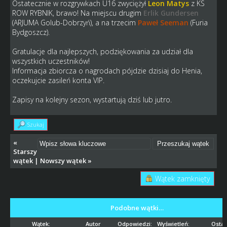
Ostatecznie w rozgrywkach U16 zwyciężył
Leon Matys
z KS
ROW RYBNIK, brawo! Na miejscu drugim
Erlik Gundersen
(ARJUMA Golub-Dobrzyń), a na trzecim
Paweł Seeman
(Furia
Bydgoszcz).
Gratulacje dla najlepszych, podziękowania za udział dla
wszystkich uczestników!
Informacja zbiorcza o nagrodach pójdzie dzisiaj do Henia,
oczekujcie zasileń konta VIP.
Zapisy na kolejny sezon, wystartują dziś lub jutro.
Szukaj
«
Starszy
wątek
|
Nowszy wątek
»
Wątek zamknięty
Podobne wątki…
Wątek:
Autor
Odpowiedzi:
Wyświetleń:
Ostat