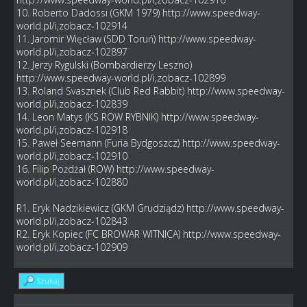
10. Roberto Dadossi (GKM 1979)
http://www.speedway-
world.pl/i,zobacz-102914
11. Jaromir Więcław (SDD Toruń)
http://www.speedway-
world.pl/i,zobacz-102897
12. Jerzy Rygulski (Bombardierzy Leszno)
http://www.speedway-world.pl/i,zobacz-102899
13. Roland Svasznek (Club Red Rabbit)
http://www.speedway-
world.pl/i,zobacz-102839
14. Leon Matys (KS ROW RYBNIK)
http://www.speedway-
world.pl/i,zobacz-102918
15. Paweł Seemann (Furia Bydgoszcz)
http://www.speedway-
world.pl/i,zobacz-102910
16. Filip Pożdżał (ROW)
http://www.speedway-
world.pl/i,zobacz-102880
R1. Eryk Nadzikiewicz (GKM Grudziądz)
http://www.speedway-
world.pl/i,zobacz-102843
R2. Eryk Kopiec (FC BROWAR WITNICA)
http://www.speedway-
world.pl/i,zobacz-102909
Szukaj