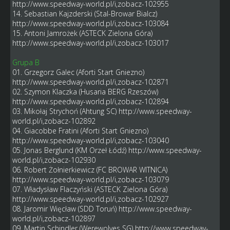
http://www.speedway-world.pl/i,zobacz-102955
14. Sebastian Kajzderski (Stal-Browar Bialcz)
http://www.speedway-world.pl/i,zobacz-103084
15. Antoni Jamrożek (ASTECK Zielona Góra)
http://www.speedway-world.pl/i,zobacz-103017
Grupa B
01. Grzegorz Galec (Aforti Start Gniezno)
http://www.speedway-world.pl/i,zobacz-102871
02. Szymon Klaczka (Husaria BERG Rzeszów)
http://www.speedway-world.pl/i,zobacz-102894
03. Mikołaj Strychoń (Ahtung SC)
http://www.speedway-
world.pl/i,zobacz-102892
04. Giacobbe Fratini (Aforti Start Gniezno)
http://www.speedway-world.pl/i,zobacz-103040
05. Jonas Berglund (KM Orzeł Łódź)
http://www.speedway-
world.pl/i,zobacz-102930
06. Robert Żołnierkiewicz (FC BROWAR WITNICA)
http://www.speedway-world.pl/i,zobacz-103079
07. Władysław Flaczyński (ASTECK Zielona Góra)
http://www.speedway-world.pl/i,zobacz-102927
08. Jaromir Więcław (SDD Toruń)
http://www.speedway-
world.pl/i,zobacz-102897
09. Martin Schindler (Werewolves SG)
http://www.speedway-