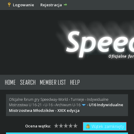
Logowanie
Rejestracja
HOME
SEARCH
MEMBER LIST
HELP
Oficjalne forum gry Speedway-World
›
Turnieje
›
Indywidualne
U16 Indywidualne
Mistrzostwa U 16-21
›
U-16
›
Archiwum U-16
›
Mistrzostwa Młodzików - XXIX edycja
Ocena wątku:
Wątek zamknięty