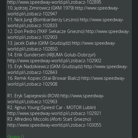
http://www.speedway-world.pl/i,zobacz-102895
10. Jędrzej Zimirowicz (GKM 1979)
http://www.speedway-
world.pl/i,zobacz-102947
11. Nick Jung (Bombardierzy Leszno)
http://www.speedway-
world.pl/i,zobacz-102833
12. Don Pedro (TKKF Siekacze Gniezno)
http://www.speedway-
world.pl/i,zobacz-102903
13. Jacek Dalke (GKM Grudziądz)
http://www.speedway-
world.pl/i,zobacz-102850
14. Erlik Gundersen (ARJUMA Golub-Dobrzyń)
http://www.speedway-world.pl/i,zobacz-102902
15. Eryk Nadzikiewicz (GKM Grudziądz)
http://www.speedway-
world.pl/i,zobacz-102843
16. Remik Kopiec (Stal-Browar Bialcz)
http://www.speedway-
world.pl/i,zobacz-102908
R1. Eryk Sapiejewski (ROW)
http://www.speedway-
world.pl/i,zobacz-102963
R2. Agnus Young (Speed Car - MOTOR Lublin)
http://www.speedway-world.pl/i,zobacz-102921
R3. Alfredino Miccolis (Aforti Start Gniezno)
http://www.speedway-world.pl/i,zobacz-103055
Grupa G