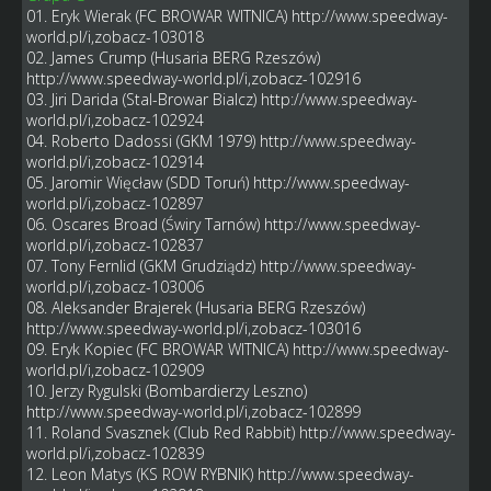
01. Eryk Wierak (FC BROWAR WITNICA)
http://www.speedway-
world.pl/i,zobacz-103018
02. James Crump (Husaria BERG Rzeszów)
http://www.speedway-world.pl/i,zobacz-102916
03. Jiri Darida (Stal-Browar Bialcz)
http://www.speedway-
world.pl/i,zobacz-102924
04. Roberto Dadossi (GKM 1979)
http://www.speedway-
world.pl/i,zobacz-102914
05. Jaromir Więcław (SDD Toruń)
http://www.speedway-
world.pl/i,zobacz-102897
06. Oscares Broad (Świry Tarnów)
http://www.speedway-
world.pl/i,zobacz-102837
07. Tony Fernlid (GKM Grudziądz)
http://www.speedway-
world.pl/i,zobacz-103006
08. Aleksander Brajerek (Husaria BERG Rzeszów)
http://www.speedway-world.pl/i,zobacz-103016
09. Eryk Kopiec (FC BROWAR WITNICA)
http://www.speedway-
world.pl/i,zobacz-102909
10. Jerzy Rygulski (Bombardierzy Leszno)
http://www.speedway-world.pl/i,zobacz-102899
11. Roland Svasznek (Club Red Rabbit)
http://www.speedway-
world.pl/i,zobacz-102839
12. Leon Matys (KS ROW RYBNIK)
http://www.speedway-