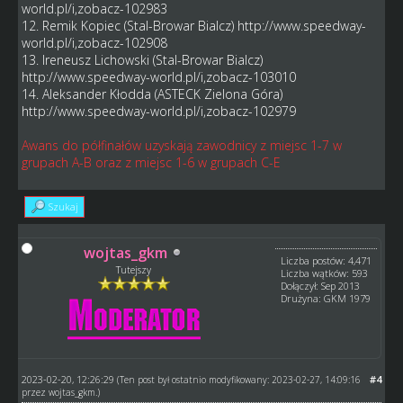
world.pl/i,zobacz-102983
12. Remik Kopiec (Stal-Browar Bialcz)
http://www.speedway-
world.pl/i,zobacz-102908
13. Ireneusz Lichowski (Stal-Browar Bialcz)
http://www.speedway-world.pl/i,zobacz-103010
14. Aleksander Kłodda (ASTECK Zielona Góra)
http://www.speedway-world.pl/i,zobacz-102979
Awans do półfinałów uzyskają zawodnicy z miejsc 1-7 w
grupach A-B oraz z miejsc 1-6 w grupach C-E
Szukaj
wojtas_gkm
Liczba postów: 4,471
Tutejszy
Liczba wątków: 593
Dołączył: Sep 2013
Drużyna: GKM 1979
2023-02-20, 12:26:29
#4
(Ten post był ostatnio modyfikowany: 2023-02-27, 14:09:16
przez
wojtas_gkm
.)