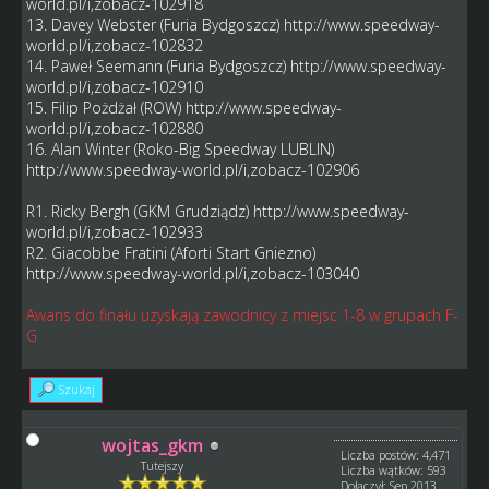
world.pl/i,zobacz-102918
13. Davey Webster (Furia Bydgoszcz)
http://www.speedway-
world.pl/i,zobacz-102832
14. Paweł Seemann (Furia Bydgoszcz)
http://www.speedway-
world.pl/i,zobacz-102910
15. Filip Pożdżał (ROW)
http://www.speedway-
world.pl/i,zobacz-102880
16. Alan Winter (Roko-Big Speedway LUBLIN)
http://www.speedway-world.pl/i,zobacz-102906
R1. Ricky Bergh (GKM Grudziądz)
http://www.speedway-
world.pl/i,zobacz-102933
R2. Giacobbe Fratini (Aforti Start Gniezno)
http://www.speedway-world.pl/i,zobacz-103040
Awans do finału uzyskają zawodnicy z miejsc 1-8 w grupach F-
G
Szukaj
wojtas_gkm
Liczba postów: 4,471
Tutejszy
Liczba wątków: 593
Dołączył: Sep 2013