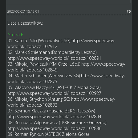
2023-02-27, 15:12:01
#5
Lista uczestników:
Grupa F
01. Karola Pulo (Werewolves SG)
http://www.speedway-
world.pl/i,zobacz-102912
02. Marek Schiemann (Bombardierzy Leszno)
http://www.speedway-world.pl/i,zobacz-102891
03. Mikołaj Pawliczuk (KM Orzeł Łódź)
http://www.speedway-
world.pl/i,zobacz-102849
04. Martin Schindler (Werewolves SG)
http://www.speedway-
world.pl/i,zobacz-102875
05. Władysław Flaczyński (ASTECK Zielona Góra)
http://www.speedway-world.pl/i,zobacz-102927
06. Mikołaj Strychoń (Ahtung SC)
http://www.speedway-
world.pl/i,zobacz-102892
07. Szymon Klaczka (Husaria BERG Rzeszów)
http://www.speedway-world.pl/i,zobacz-102894
08. Romuald Wilgosiewicz (TKKF Siekacze Gniezno)
http://www.speedway-world.pl/i,zobacz-102886
09. Roman Rynkun (ASTECK Zielona Góra)