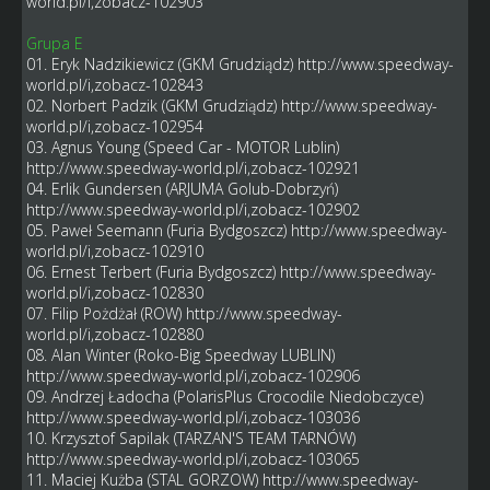
world.pl/i,zobacz-102903
Grupa E
01. Eryk Nadzikiewicz (GKM Grudziądz)
http://www.speedway-
world.pl/i,zobacz-102843
02. Norbert Padzik (GKM Grudziądz)
http://www.speedway-
world.pl/i,zobacz-102954
03. Agnus Young (Speed Car - MOTOR Lublin)
http://www.speedway-world.pl/i,zobacz-102921
04. Erlik Gundersen (ARJUMA Golub-Dobrzyń)
http://www.speedway-world.pl/i,zobacz-102902
05. Paweł Seemann (Furia Bydgoszcz)
http://www.speedway-
world.pl/i,zobacz-102910
06. Ernest Terbert (Furia Bydgoszcz)
http://www.speedway-
world.pl/i,zobacz-102830
07. Filip Pożdżał (ROW)
http://www.speedway-
world.pl/i,zobacz-102880
08. Alan Winter (Roko-Big Speedway LUBLIN)
http://www.speedway-world.pl/i,zobacz-102906
09. Andrzej Ładocha (PolarisPlus Crocodile Niedobczyce)
http://www.speedway-world.pl/i,zobacz-103036
10. Krzysztof Sapilak (TARZAN'S TEAM TARNÓW)
http://www.speedway-world.pl/i,zobacz-103065
11. Maciej Kużba (STAL GORZOW)
http://www.speedway-