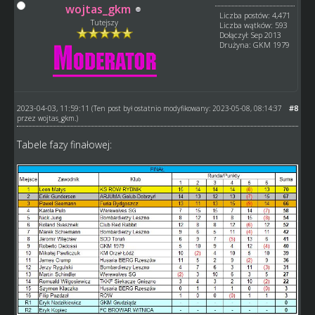
wojtas_gkm
Liczba postów: 4,471
Tutejszy
Liczba wątków: 593
Dołączył: Sep 2013
Drużyna: GKM 1979
2023-04-03, 11:59:11
#8
(Ten post był ostatnio modyfikowany: 2023-05-08, 08:14:37
przez
wojtas_gkm
.)
Tabele fazy finałowej: