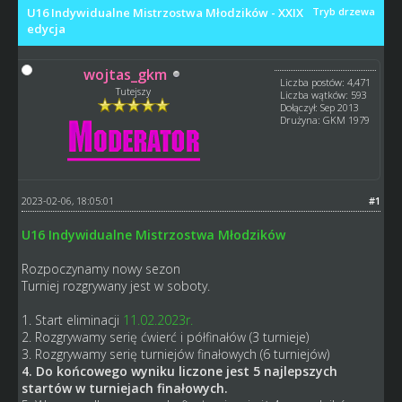
U16 Indywidualne Mistrzostwa Młodzików - XXIX
Tryb drzewa
edycja
wojtas_gkm
Liczba postów: 4,471
Tutejszy
Liczba wątków: 593
Dołączył: Sep 2013
Drużyna: GKM 1979
2023-02-06, 18:05:01
#1
U16 Indywidualne Mistrzostwa Młodzików
Rozpoczynamy nowy
sezon
Turniej rozgrywany jest w soboty.
1. Start eliminacji
11.02.2023r.
2. Rozgrywamy serię ćwierć i półfinałów (3 turnieje)
3. Rozgrywamy serię turniejów finałowych (6 turniejów)
4. Do końcowego wyniku liczone jest 5 najlepszych
startów w turniejach finałowych.