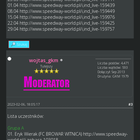
01.04
http://www.speedway-world.pl/i,ind_live-159439
08.04
http://www.speedway-world.pl/i,ind_live-159449
15.04
http://www.speedway-world.pl/i,ind_live-159976
22.04
http://www.speedway-world.pl/i,ind_live-159425
29.04
http://www.speedway-world.pl/i,ind_live-159757
Szukaj
wojtas_gkm
Liczba postów: 4,471
Tutejszy
Liczba wątków: 593
Dołączył: Sep 2013
Drużyna: GKM 1979
2023-02-06, 18:05:17
#3
Lista uczestników:
Grupa A
01. Eryk Wierak (FC BROWAR WITNICA)
http://www.speedway-
world.pl/i,zobacz-103018