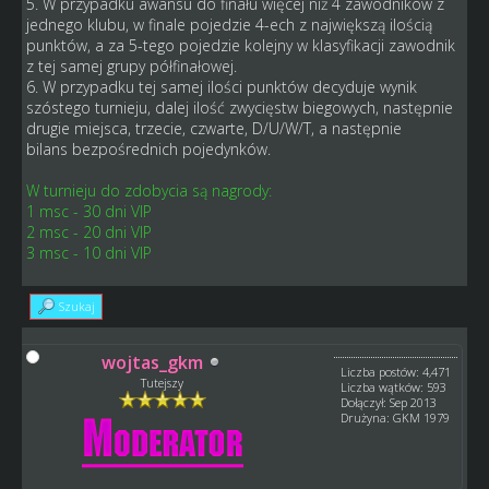
5. W przypadku awansu do finału więcej niż 4 zawodników z
jednego klubu, w finale pojedzie 4-ech z największą ilością
punktów, a za 5-tego pojedzie kolejny w klasyfikacji zawodnik
z tej samej grupy półfinałowej.
6. W przypadku tej samej ilości punktów decyduje wynik
szóstego turnieju, dalej ilość zwycięstw biegowych, następnie
drugie miejsca, trzecie, czwarte, D/U/W/T, a następnie
bilans bezpośrednich pojedynków.
W turnieju do zdobycia są nagrody:
1 msc - 30 dni VIP
2 msc - 20 dni VIP
3 msc - 10 dni VIP
Szukaj
wojtas_gkm
Liczba postów: 4,471
Tutejszy
Liczba wątków: 593
Dołączył: Sep 2013
Drużyna: GKM 1979