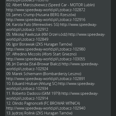
02. Albert Marciszkiewicz (Speed Car - MOTOR Lublin)
http://www.speedway-world.pl/i,zobacz-102872
03. James Crump (Husaria BERG Rzeszów)
http://www.speedway-world.pl/i,zobacz-102916
04. Karola Pulo (Werewolves SG)
http://www.speedway-
world.pl/i,zobacz-102912
05. Mikołaj Pawliczuk (KM Orzeł Łódź)
http://www.speedway-
world.pl/i,zobacz-102849
06. Igor Borawiak (ZKS Huragan Tarnów)
http://www.speedway-world.pl/i,zobacz-102980
07. Alfredino Miccolis (Aforti Start Gniezno)
http://www.speedway-world.pl/i,zobacz-103055
08. Jiri Darida (Stal-Browar Bialcz)
http://www.speedway-
world.pl/i,zobacz-102924
09. Marek Schiemann (Bombardierzy Leszno)
http://www.speedway-world.pl/i,zobacz-102891
10. Eduard Hruban (Ahtung SC)
http://www.speedway-
world.pl/i,zobacz-102934
11. Roberto Dadossi (GKM 1979)
http://www.speedway-
world.pl/i,zobacz-102914
12. Olindo Pagnoncelli (FC BROWAR WITNICA)
http://www.speedway-world.pl/i,zobacz-102940
13. Jędrzej Rollnik (ZKS Huragan Tarnów)