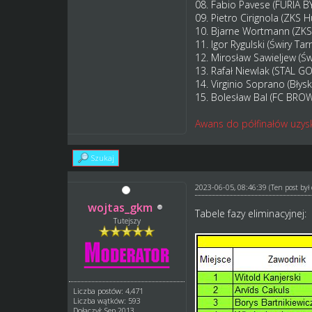
08. Fabio Pavese (FURIA
09. Pietro Cirignola (ZKS
10. Bjarne Wortmann (ZK
11. Igor Rygulski (Świry Ta
12. Mirosław Sawieljew (Ś
13. Rafał Niewlak (STAL 
14. Virginio Soprano (Błys
15. Bolesław Bal (FC BRO
Awans do półfinałów uzysk
Szukaj
2023-06-05, 08:46:39
(Ten post by
wojtas_gkm
Tabele fazy eliminacyjnej:
Tutejszy
Liczba postów: 4,471
Liczba wątków: 593
Dołączył: Sep 2013