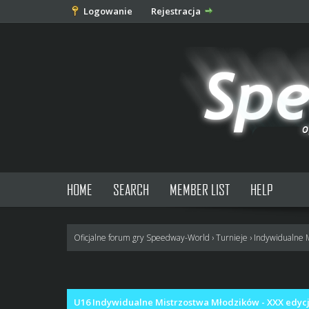
Logowanie
Rejestracja
HOME
SEARCH
MEMBER LIST
HELP
Oficjalne forum gry Speedway-World
›
Turnieje
›
Indywidualne 
0 głosów - średnia: 0
1
2
3
4
5
U16 Indywidualne Mistrzostwa Młodzików - XXX edyc