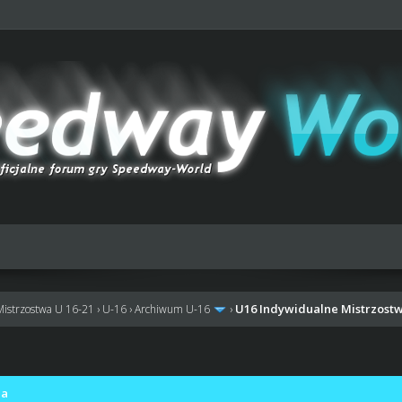
U16 Indywidualne Mistrzostw
Mistrzostwa U 16-21
›
U-16
›
Archiwum U-16
›
ja