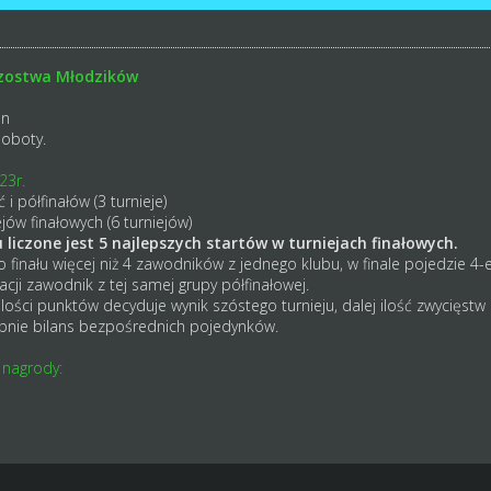
rzostwa Młodzików
n
soboty.
23r.
i półfinałów (3 turnieje)
jów finałowych (6 turniejów)
liczone jest 5 najlepszych startów w turniejach finałowych.
finału więcej niż 4 zawodników z jednego klubu, w finale pojedzie 4-e
kacji zawodnik z tej samej grupy półfinałowej.
lości punktów decyduje wynik szóstego turnieju, dalej ilość zwycięstw 
ępnie bilans bezpośrednich pojedynków.
 nagrody: