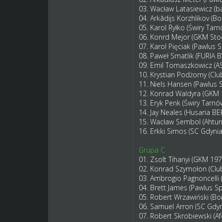
03. Wacław Latasiewicz (
04. Arkādijs Korzhlikov (
05. Karol Ryłko (Świry Tar
06. Konrd Mejor (GKM St
07. Karol Pięciak (Pawlu
08. Paweł Smatlik (FURI
09. Emil Tomaszkowicz (A
10. Krystian Podżorny (Cl
11. Niels Hansen (Pawlu
12. Konrad Waldyra (GKM
13. Eryk Penk (Świry Tarnó
14. Jay Neales (Husaria 
15. Wacław Sembol (Ahtu
16. Erkki Simos (SC Gdyni
Grupa C
01. Zsolt Tihanyi (GKM 19
02. Konrad Szymołon (Clu
03. Ambrogio Pagnoncelli
04. Brett James (Pawlus 
05. Robert Wrzawiński (B
06. Samuel Arron (SC Gdy
07. Robert Skrobiewski (Af