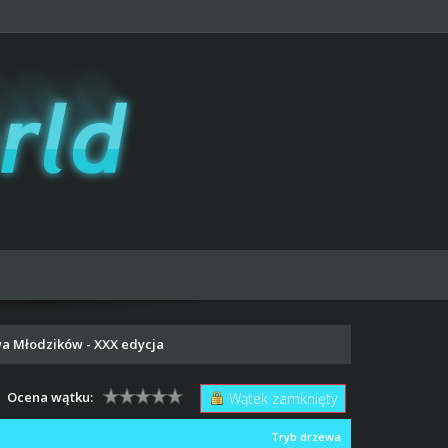
a Młodzików - XXX edycja
Ocena wątku:
Wątek zamknięty
Tryb drzewa