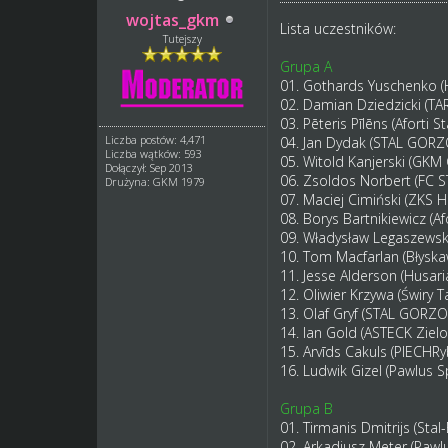
wojtas_gkm
Lista uczestników:
Tutejszy
Grupa A
01. Gothards Yuschenko 
02. Damian Dziedzicki (
03. Pēteris Pīlēns (Aforti 
Liczba postów: 4,471
04. Jan Dydak (STAL GOR
Liczba wątków: 593
05. Witold Kanjerski (GKM
Dołączył: Sep 2013
06. Zsoldos Norbert (FC 
Drużyna: GKM 1979
07. Maciej Cimiński (ZKS 
08. Borys Bartnikiewicz (Af
09. Władysław Legaszewsk
10. Tom Macfarlan (Błyska
11. Jesse Alderson (Husa
12. Oliwier Krzywa (Świry 
13. Olaf Gryf (STAL GORZ
14. Ian Gold (ASTECK Ziel
15. Arvīds Cakuls (PIECHRy
16. Ludwik Gizel (Pawlus
Grupa B
01. Tirmanis Dmitrijs (Stal
02. Arkadiusz Meter (Pa