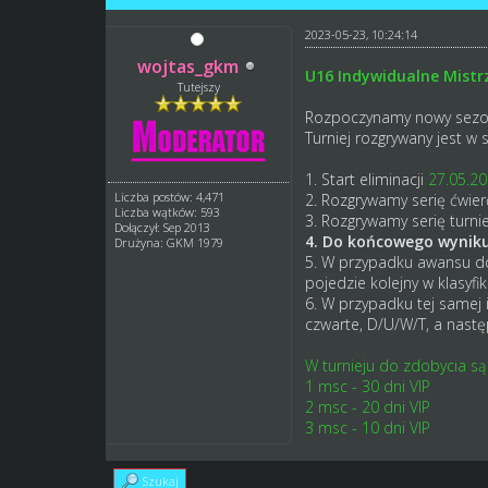
2023-05-23, 10:24:14
wojtas_gkm
U16 Indywidualne Mist
Tutejszy
Rozpoczynamy nowy
sezo
Turniej rozgrywany jest w 
1. Start eliminacji
27.05.20
Liczba postów: 4,471
2. Rozgrywamy serię ćwierć 
Liczba wątków: 593
3. Rozgrywamy serię turnie
Dołączył: Sep 2013
4. Do końcowego wyniku 
Drużyna: GKM 1979
5. W przypadku awansu do 
pojedzie kolejny w klasyfi
6. W przypadku tej samej i
czwarte, D/U/W/T, a nast
W turnieju do zdobycia są
1 msc - 30 dni VIP
2 msc - 20 dni VIP
3 msc - 10 dni VIP
Szukaj