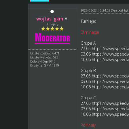
2023-05-23, 10:24:23
(Ten post by
wojtas_gkm
Turnieje:
Tutejszy
Eliminacje
Grupa A
27.05
https://www.speedwa
Liczba postów: 4,471
03.06
https://www.speedwa
Liczba wątków: 593
10.06
https://www.speedwa
Dołączył: Sep 2013
Drużyna: GKM 1979
Grupa B
27.05
https://www.speedwa
03.06
https://www.speedwa
10.06
https://www.speedwa
Grupa C
27.05
https://www.speedwa
03.06
https://www.speedwa
10.06
https://www.speedwa
Półfinały