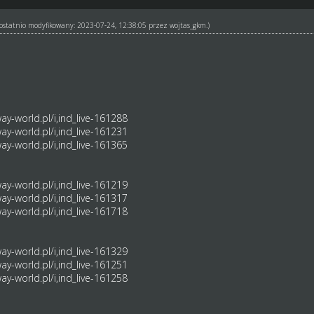
ł ostatnio modyfikowany: 2023-07-24, 12:38:05 przez
wojtas_gkm
.)
y-world.pl/i,ind_live-161288
y-world.pl/i,ind_live-161231
y-world.pl/i,ind_live-161365
y-world.pl/i,ind_live-161219
y-world.pl/i,ind_live-161317
y-world.pl/i,ind_live-161718
y-world.pl/i,ind_live-161329
y-world.pl/i,ind_live-161251
y-world.pl/i,ind_live-161258