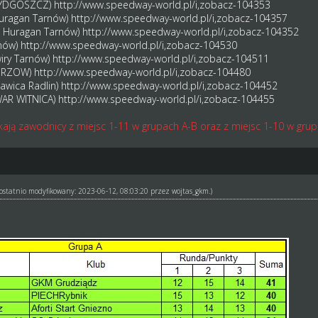
 BYDGOSZCZ)
http://www.speedway-world.pl/i,zobacz-104353
 Huragan Tarnów)
http://www.speedway-world.pl/i,zobacz-104357
S Huragan Tarnów)
http://www.speedway-world.pl/i,zobacz-104352
rnów)
http://www.speedway-world.pl/i,zobacz-104530
wiry Tarnów)
http://www.speedway-world.pl/i,zobacz-104511
GORZOW)
http://www.speedway-world.pl/i,zobacz-104480
kawica Radlin)
http://www.speedway-world.pl/i,zobacz-104452
WAR WITNICA)
http://www.speedway-world.pl/i,zobacz-104455
ają zawodnicy z miejsc 1-11 w grupach A-B oraz z miejsc 1-10 w grup
ł ostatnio modyfikowany: 2023-06-12, 08:03:20 przez
wojtas_gkm
.)