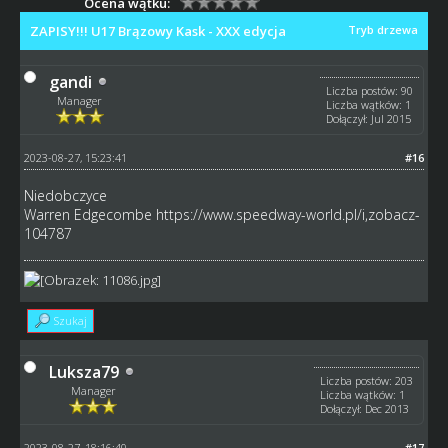
Ocena wątku:
ZAPISY!!! U17 Brązowy Kask - XXX edycja
Tryb drzewa
gandi
Liczba postów: 90
Manager
Liczba wątków: 1
Dołączył: Jul 2015
2023-08-27, 15:23:41
#16
Niedobczyce
Warren Edgecombe
https://www.speedway-world.pl/i,zobacz-
104787
Szukaj
Luksza79
Liczba postów: 203
Manager
Liczba wątków: 1
Dołączył: Dec 2013
2023-08-27, 18:16:40
#17