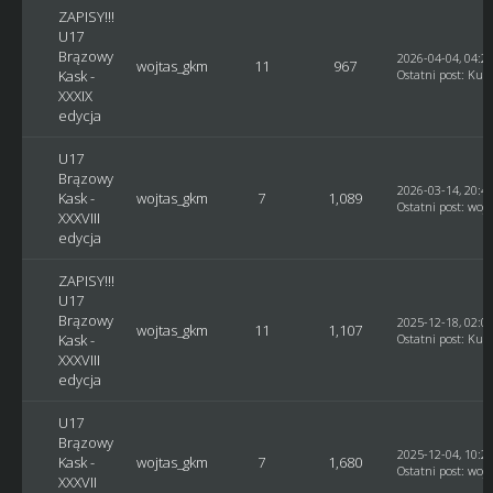
ZAPISY!!!
U17
Brązowy
2026-04-04, 04:2
wojtas_gkm
11
967
Kask -
Ostatni post
:
Kusy
XXXIX
edycja
U17
Brązowy
2026-03-14, 20:4
Kask -
wojtas_gkm
7
1,089
Ostatni post
:
woj
XXXVIII
edycja
ZAPISY!!!
U17
Brązowy
2025-12-18, 02:0
wojtas_gkm
11
1,107
Kask -
Ostatni post
:
Kusy
XXXVIII
edycja
U17
Brązowy
2025-12-04, 10:2
Kask -
wojtas_gkm
7
1,680
Ostatni post
:
woj
XXXVII