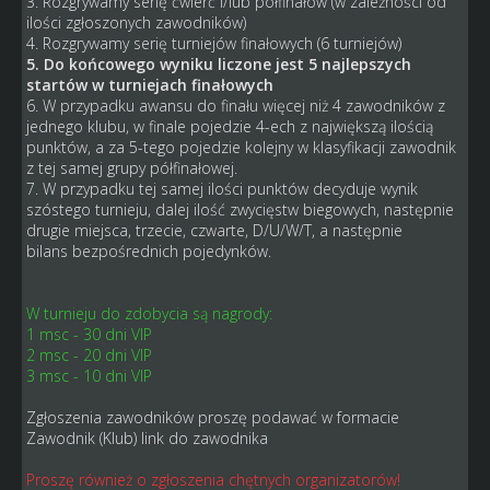
3. Rozgrywamy serię ćwierć i/lub półfinałów (w zależności od
ilości zgłoszonych zawodników)
4. Rozgrywamy serię turniejów finałowych (6 turniejów)
5. Do końcowego wyniku liczone jest 5 najlepszych
startów w turniejach finałowych
6. W przypadku awansu do finału więcej niż 4 zawodników z
jednego klubu, w finale pojedzie 4-ech z największą ilością
punktów, a za 5-tego pojedzie kolejny w klasyfikacji zawodnik
z tej samej grupy półfinałowej.
7. W przypadku tej samej ilości punktów decyduje wynik
szóstego turnieju, dalej ilość zwycięstw biegowych, następnie
drugie miejsca, trzecie, czwarte, D/U/W/T, a następnie
bilans bezpośrednich pojedynków.
W turnieju do zdobycia są nagrody:
1 msc - 30 dni VIP
2 msc - 20 dni VIP
3 msc - 10 dni VIP
Zgłoszenia zawodników proszę podawać w formacie
Zawodnik (Klub) link do zawodnika
Proszę również o zgłoszenia chętnych organizatorów!