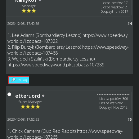
Liczba postów: 97
Manager
Liczba wątków: 2
Dołączył: Jun 2017
2023-12-08, 17:40:56
#4
1. Lee Adams (Bombardierzy Leszno)
https://www.speedway-
world.pl/i,zobacz-107322
2. Filip Burzyk (Bombardierzy Leszno)
https://www.speedway-
world.pl/i,zobacz-107468
3. Wojciech Szuliński (Bombardierzy Leszno)
https://www.speedway-world.pl/i,zobacz-107289
Szukaj
etteruord
Liczba postów: 306
Super Manager
Liczba wątków: 0
Dołączył: Nov 2012
2023-12-08, 17:52:33
#5
1. Chick Carrerra (Club Red Rabbit)
https://www.speedway-
world.pl/i,zobacz-107265