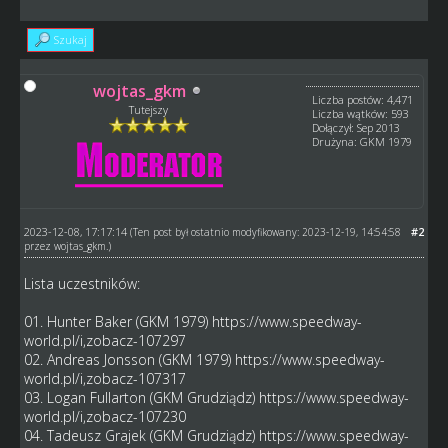
Szukaj
wojtas_gkm
Liczba postów: 4,471
Tutejszy
Liczba wątków: 593
Dołączył: Sep 2013
Drużyna: GKM 1979
2023-12-08, 17:17:14
#2
(Ten post był ostatnio modyfikowany: 2023-12-19, 14:54:58
przez
wojtas_gkm
.)
Lista uczestników:
01. Hunter Baker (GKM 1979)
https://www.speedway-
world.pl/i,zobacz-107297
02. Andreas Jonsson (GKM 1979)
https://www.speedway-
world.pl/i,zobacz-107317
03. Logan Fullarton (GKM Grudziądz)
https://www.speedway-
world.pl/i,zobacz-107230
04. Tadeusz Grajek (GKM Grudziądz)
https://www.speedway-