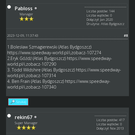
Pabloss
Liczba postów: 144
Manager
Liczba wątków: 0
Dołączył: Jan 2020
Drużyna: Atlas Bydgoszcz
2023-12-09, 11:37:43
#8
1.Bolesław Szmagierewski (Atlas Bydgoszcz)
https://www.speedway-world.pl/i,zobacz-107274
2.Eryk Góźdź (Atlas Bydgoszcz)
https://www.speedway-
world.pl/i,zobacz-107290
3. Todd Wildshire (Atlas Bydgoszcz)
https://www.speedway-
world.pl/i,zobacz-107314
4. Ben Frain (Atlas Bydgoszcz)
https://www.speedway-
world.pl/i,zobacz-107340
Szukaj
rekin67
Liczba postów: 417
Super Manager
Liczba wątków: 0
Dołączył: Nov 2013