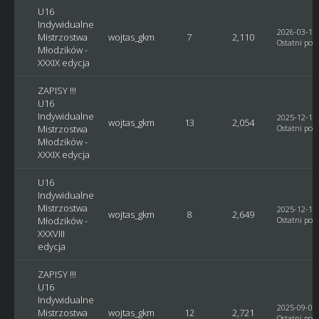
U16
Indywidualne
2026-03-14,
Mistrzostwa
wojtas_gkm
7
2,110
Ostatni post
Młodzików -
XXXIX edycja
ZAPISY !!!
U16
Indywidualne
2025-12-18,
wojtas_gkm
13
2,054
Mistrzostwa
Ostatni post
Młodzików -
XXXIX edycja
U16
Indywidualne
Mistrzostwa
2025-12-17,
wojtas_gkm
8
2,649
Młodzików -
Ostatni post
XXXVIII
edycja
ZAPISY !!!
U16
Indywidualne
2025-09-07,
Mistrzostwa
wojtas_gkm
12
2,721
Ostatni post