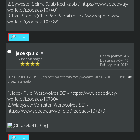
2. Sylwester Selma (Club Red Rabbit)
https://www.speedway-
world.pl/i,zobacz-107401
3. Paul Stones (Club Red Rabbit)
https://www.speedway-
world.pl/i,zobacz-107488
Szukaj
jacekpulo
Liczba postów: 706
Super Manager
Liczba wątków: 10
Dołączył: Apr 2012
2023-12-08, 17:59:06
#6
(Ten post był ostatnio modyfikowany: 2023-12-16, 19:10:38
przez
jacekpulo
.)
1. Jacek Pulo (Werewolves SG) -
https://www.speedway-
world.pl/i,zobacz-107304
2. Władysław Vorreiter (Werewolves SG) -
https://www.speedway-world.pl/i,zobacz-107279
Szukaj