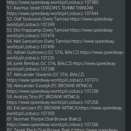
https://www.speedway-world.pl/i,zobacz-107380
51. Rasmus Vedel (TARZAN'S TEANM TARNÓW)
https://www.speedway-world.pl/i,zobacz-107344
52. Olaf Stokowski (Świry Tarnów)
https://www.speedway-
world.pl/i,zobacz-107249
53. Elio Frappamp (Świry Tarnów)
https://www.speedway-
world.pl/i,zobacz-107474
54. Neil Samuelson (Świry Tarnów)
https://www.speedway-
world.pl/i,zobacz-107496
55. Adrian Gurbowicz (SC STAL BIAŁCZ)
https://www.speedway-
world.pl/i,zobacz-107235
56. Jurek Rembas (SC STAL BIAŁCZ)
https://www.speedway-
world.pl/i,zobacz-107298
57. Aleksander Skwarski (SC STAL BIAŁCZ)
https://www.speedway-world.pl/i,zobacz-107373
58. Aleksander Dziadyk (FC BROWAR WITNICA)
https://www.speedway-world.pl/i,zobacz-107238
59. Andrzej Titov (FC BROWAR WITNICA)
https://www.speedway-world.pl/i,zobacz-107258
60. Edi Janczarz (FC BROWAR WITNICA)
https://www.speedway-
world.pl/i,zobacz-107300
61. Norman Thorpe (Stal-Browar Białcz)
https://www.speedway-world.pl/i,zobacz-107266
62. Zenek Plech (Stal-Browar Białcz)
https://www.speedway-