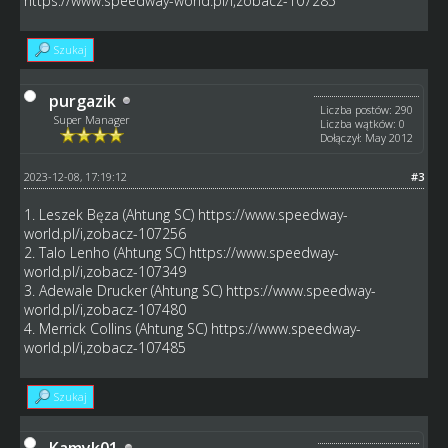
https://www.speedway-world.pl/i,zobacz-107285
Szukaj
purgazik
Liczba postów: 290
Super Manager
Liczba wątków: 0
Dołączył: May 2012
2023-12-08, 17:19:12
#3
1. Leszek Bęza (Ahtung SC)
https://www.speedway-
world.pl/i,zobacz-107256
2. Talo Lenho (Ahtung SC)
https://www.speedway-
world.pl/i,zobacz-107349
3. Adewale Drucker (Ahtung SC)
https://www.speedway-
world.pl/i,zobacz-107480
4. Merrick Collins (Ahtung SC)
https://www.speedway-
world.pl/i,zobacz-107485
Szukaj
Kamyk01