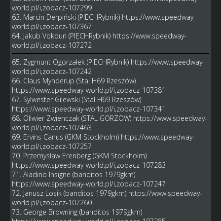
world.pl/i,zobacz-107299
63. Marcin Derpiński (PIECHRybnik)
https://www.speedway-
world.pl/i,zobacz-107367
64. Jakub Vokoun (PIECHRybnik)
https://www.speedway-
world.pl/i,zobacz-107272
65. Zygmunt Ogorzałek (PIECHRybnik)
https://www.speedway-
world.pl/i,zobacz-107242
66. Claus Mynderup (Stal H69 Rzeszów)
https://www.speedway-world.pl/i,zobacz-107381
67. Sylwester Gilewski (Stal H69 Rzeszów)
https://www.speedway-world.pl/i,zobacz-107341
68. Oliwier Zwienczak (STAL GORZOW)
https://www.speedway-
world.pl/i,zobacz-107463
69. Ervins Canus (GKM Stockholm)
https://www.speedway-
world.pl/i,zobacz-107257
70. Przemysław Erenberg (GKM Stockholm)
https://www.speedway-world.pl/i,zobacz-107283
71. Aladino Insigne (banditos 1979gkm)
https://www.speedway-world.pl/i,zobacz-107247
72. Janusz Losik (banditos 1979gkm)
https://www.speedway-
world.pl/i,zobacz-107260
73. George Browning (banditos 1979gkm)