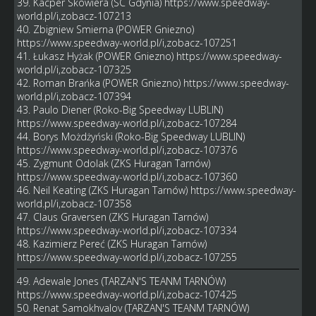
39. Kacper Skowiera (SC Gdynia)
https://www.speedway-
world.pl/i,zobacz-107213
40. Zbigniew Smierna (POWER Gniezno)
https://www.speedway-world.pl/i,zobacz-107251
41. Łukasz Hyżak (POWER Gniezno)
https://www.speedway-
world.pl/i,zobacz-107325
42. Roman Brańka (POWER Gniezno)
https://www.speedway-
world.pl/i,zobacz-107394
43. Paulo Diener (Roko-Big Speedway LUBLIN)
https://www.speedway-world.pl/i,zobacz-107284
44. Borys Możdżyński (Roko-Big Speedway LUBLIN)
https://www.speedway-world.pl/i,zobacz-107376
45. Zygmunt Odolak (ZKS Huragan Tarnów)
https://www.speedway-world.pl/i,zobacz-107360
46. Neil Keating (ZKS Huragan Tarnów)
https://www.speedway-
world.pl/i,zobacz-107358
47. Claus Graversen (ZKS Huragan Tarnów)
https://www.speedway-world.pl/i,zobacz-107334
48. Kazimierz Pereć (ZKS Huragan Tarnów)
https://www.speedway-world.pl/i,zobacz-107255
49. Adewale Jones (TARZAN'S TEANM TARNÓW)
https://www.speedway-world.pl/i,zobacz-107425
50. Renat Samokhvalov (TARZAN'S TEANM TARNÓW)