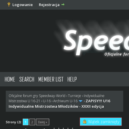
Logowanie
Rejestracja
HOME
SEARCH
MEMBER LIST
HELP
Oficjalne forum gry Speedway-World
›
Turnieje
›
Indywidualne
ZAPISY!!! U16
Mistrzostwa U 16-21
›
U-16
›
Archiwum U-16
›
Indywidualne Mistrzostwa Młodzików - XXXII edycja
Wątek zamknięty
Strony (2):
1
2
Dalej »