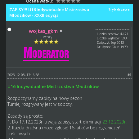
Ocena wątku:
ZAPISY!!! U16 Indywidualne Mistrzostwa
Tryb drzewa
Młodzików - XXXII edycja
wojtas_gkm
Liczba postów: 4,471
Tutejszy
Liczba wątków: 593
Dołączył: Sep 2013
Drużyna: GKM 1979
2023-12-08, 17:16:56
#1
U16 Indywidualne Mistrzostwa Młodzików
Rozpoczynamy zapisy na nowy
sezon
Turniej rozgrywany jest w soboty.
Zasady są proste:
1. Do 17.12.2023r. trwają zapisy, start eliminacji
23.12.2023r.
2. Każda drużyna może zgłosić 16-latków bez ograniczeń
ilościowych.