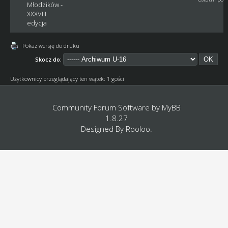
Młodzików -
XXXVIII
edycja
Pokaż wersję do druku
Skocz do:
Użytkownicy przeglądający ten wątek: 1 gości
Community Forum Software by
MyBB
1.8.27
Designed By
Rooloo
.