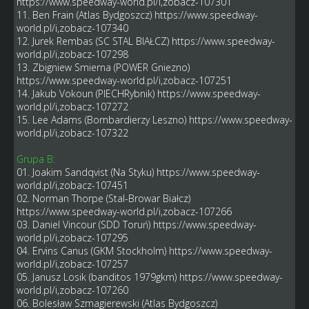
https://www.speedway-world.pl/i,zobacz-107301
11. Ben Frain (Atlas Bydgoszcz)
https://www.speedway-
world.pl/i,zobacz-107340
12. Jurek Rembas (SC STAL BIAŁCZ)
https://www.speedway-
world.pl/i,zobacz-107298
13. Zbigniew Smierna (POWER Gniezno)
https://www.speedway-world.pl/i,zobacz-107251
14. Jakub Vokoun (PIECHRybnik)
https://www.speedway-
world.pl/i,zobacz-107272
15. Lee Adams (Bombardierzy Leszno)
https://www.speedway-
world.pl/i,zobacz-107322
Grupa B:
01. Joakim Sandqvist (Na Styku)
https://www.speedway-
world.pl/i,zobacz-107451
02. Norman Thorpe (Stal-Browar Białcz)
https://www.speedway-world.pl/i,zobacz-107266
03. Daniel Vincour (SDD Toruń)
https://www.speedway-
world.pl/i,zobacz-107295
04. Ervins Canus (GKM Stockholm)
https://www.speedway-
world.pl/i,zobacz-107257
05. Janusz Losik (banditos 1979gkm)
https://www.speedway-
world.pl/i,zobacz-107260
06. Bolesław Szmagierewski (Atlas Bydgoszcz)