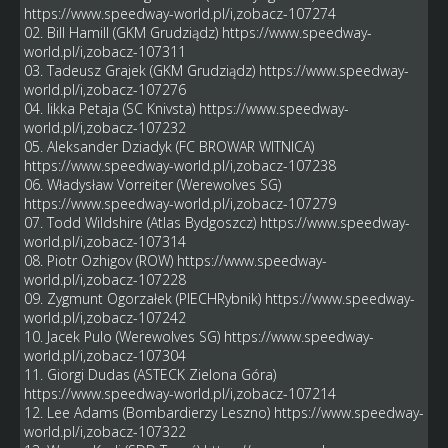
https://www.speedway-world.pl/i,zobacz-107274
02. Bill Hamill (GKM Grudziądz)
https://www.speedway-
world.pl/i,zobacz-107311
03. Tadeusz Grajek (GKM Grudziądz)
https://www.speedway-
world.pl/i,zobacz-107276
04. Iikka Petaja (SC Knivsta)
https://www.speedway-
world.pl/i,zobacz-107232
05. Aleksander Dziadyk (FC BROWAR WITNICA)
https://www.speedway-world.pl/i,zobacz-107238
06. Władysław Vorreiter (Werewolves SG)
https://www.speedway-world.pl/i,zobacz-107279
07. Todd Wildshire (Atlas Bydgoszcz)
https://www.speedway-
world.pl/i,zobacz-107314
08. Piotr Ozhigov (ROW)
https://www.speedway-
world.pl/i,zobacz-107228
09. Zygmunt Ogorzałek (PIECHRybnik)
https://www.speedway-
world.pl/i,zobacz-107242
10. Jacek Pulo (Werewolves SG)
https://www.speedway-
world.pl/i,zobacz-107304
11. Giorgi Dudas (ASTECK Zielona Góra)
https://www.speedway-world.pl/i,zobacz-107214
12. Lee Adams (Bombardierzy Leszno)
https://www.speedway-
world.pl/i,zobacz-107322