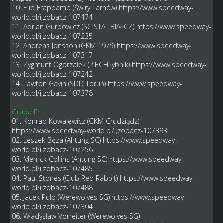
10. Elio Frappamp (Świry Tarnów)
https://www.speedway-
world.pl/i,zobacz-107474
11. Adrian Gurbowicz (SC STAL BIAŁCZ)
https://www.speedway-
world.pl/i,zobacz-107235
12. Andreas Jonsson (GKM 1979)
https://www.speedway-
world.pl/i,zobacz-107317
13. Zygmunt Ogorzałek (PIECHRybnik)
https://www.speedway-
world.pl/i,zobacz-107242
14. Lawton Gavin (SDD Toruń)
https://www.speedway-
world.pl/i,zobacz-107378
Grupa E:
01. Konrad Kowalewicz (GKM Grudziądz)
https://www.speedway-world.pl/i,zobacz-107393
02. Leszek Bęza (Ahtung SC)
https://www.speedway-
world.pl/i,zobacz-107256
03. Merrick Collins (Ahtung SC)
https://www.speedway-
world.pl/i,zobacz-107485
04. Paul Stones (Club Red Rabbit)
https://www.speedway-
world.pl/i,zobacz-107488
05. Jacek Pulo (Werewolves SG)
https://www.speedway-
world.pl/i,zobacz-107304
06. Władysław Vorreiter (Werewolves SG)