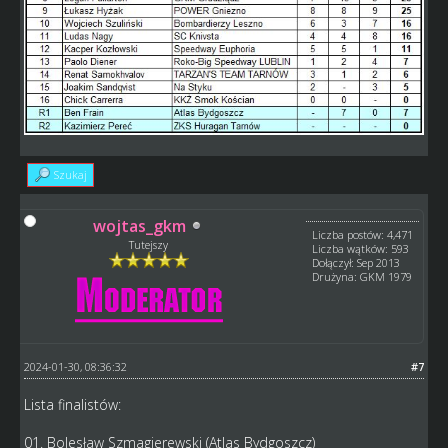
Szukaj
wojtas_gkm
Liczba postów: 4,471
Tutejszy
Liczba wątków: 593
Dołączył: Sep 2013
Drużyna: GKM 1979
2024-01-30, 08:36:32
#7
Lista finalistów:
01. Bolesław Szmagierewski (Atlas Bydgoszcz)