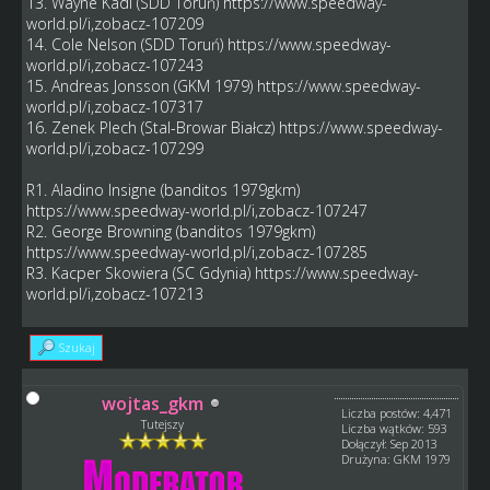
13. Wayne Kadi (SDD Toruń)
https://www.speedway-
world.pl/i,zobacz-107209
14. Cole Nelson (SDD Toruń)
https://www.speedway-
world.pl/i,zobacz-107243
15. Andreas Jonsson (GKM 1979)
https://www.speedway-
world.pl/i,zobacz-107317
16. Zenek Plech (Stal-Browar Białcz)
https://www.speedway-
world.pl/i,zobacz-107299
R1. Aladino Insigne (banditos 1979gkm)
https://www.speedway-world.pl/i,zobacz-107247
R2. George Browning (banditos 1979gkm)
https://www.speedway-world.pl/i,zobacz-107285
R3. Kacper Skowiera (SC Gdynia)
https://www.speedway-
world.pl/i,zobacz-107213
Szukaj
wojtas_gkm
Liczba postów: 4,471
Tutejszy
Liczba wątków: 593
Dołączył: Sep 2013
Drużyna: GKM 1979