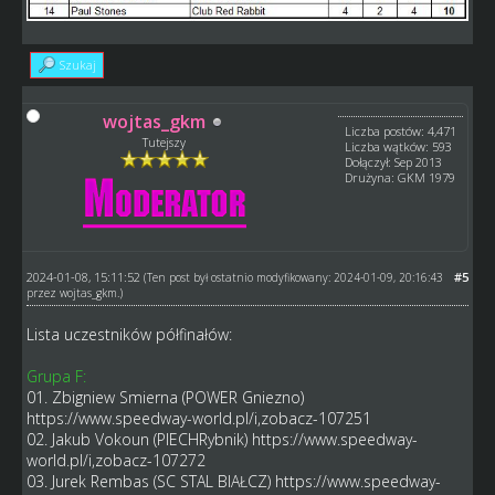
Szukaj
wojtas_gkm
Liczba postów: 4,471
Tutejszy
Liczba wątków: 593
Dołączył: Sep 2013
Drużyna: GKM 1979
2024-01-08, 15:11:52
#5
(Ten post był ostatnio modyfikowany: 2024-01-09, 20:16:43
przez
wojtas_gkm
.)
Lista uczestników półfinałów:
Grupa F:
01. Zbigniew Smierna (POWER Gniezno)
https://www.speedway-world.pl/i,zobacz-107251
02. Jakub Vokoun (PIECHRybnik)
https://www.speedway-
world.pl/i,zobacz-107272
03. Jurek Rembas (SC STAL BIAŁCZ)
https://www.speedway-