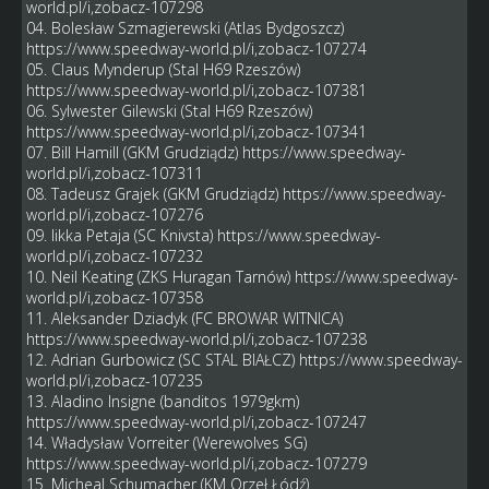
world.pl/i,zobacz-107298
04. Bolesław Szmagierewski (Atlas Bydgoszcz)
https://www.speedway-world.pl/i,zobacz-107274
05. Claus Mynderup (Stal H69 Rzeszów)
https://www.speedway-world.pl/i,zobacz-107381
06. Sylwester Gilewski (Stal H69 Rzeszów)
https://www.speedway-world.pl/i,zobacz-107341
07. Bill Hamill (GKM Grudziądz)
https://www.speedway-
world.pl/i,zobacz-107311
08. Tadeusz Grajek (GKM Grudziądz)
https://www.speedway-
world.pl/i,zobacz-107276
09. Iikka Petaja (SC Knivsta)
https://www.speedway-
world.pl/i,zobacz-107232
10. Neil Keating (ZKS Huragan Tarnów)
https://www.speedway-
world.pl/i,zobacz-107358
11. Aleksander Dziadyk (FC BROWAR WITNICA)
https://www.speedway-world.pl/i,zobacz-107238
12. Adrian Gurbowicz (SC STAL BIAŁCZ)
https://www.speedway-
world.pl/i,zobacz-107235
13. Aladino Insigne (banditos 1979gkm)
https://www.speedway-world.pl/i,zobacz-107247
14. Władysław Vorreiter (Werewolves SG)
https://www.speedway-world.pl/i,zobacz-107279
15. Micheal Schumacher (KM Orzeł Łódź)