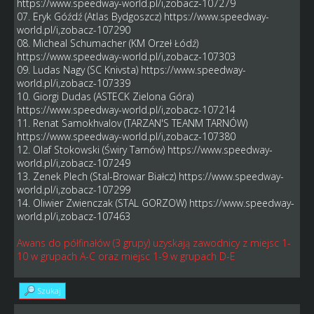
https://www.speedway-world.pl/i,zobacz-107279
07. Eryk Góźdź (Atlas Bydgoszcz)
https://www.speedway-
world.pl/i,zobacz-107290
08. Micheal Schumacher (KM Orzeł Łódź)
https://www.speedway-world.pl/i,zobacz-107303
09. Ludas Nagy (SC Knivsta)
https://www.speedway-
world.pl/i,zobacz-107339
10. Giorgi Dudas (ASTECK Zielona Góra)
https://www.speedway-world.pl/i,zobacz-107214
11. Renat Samokhvalov (TARZAN'S TEANM TARNÓW)
https://www.speedway-world.pl/i,zobacz-107380
12. Olaf Stokowski (Świry Tarnów)
https://www.speedway-
world.pl/i,zobacz-107249
13. Zenek Plech (Stal-Browar Białcz)
https://www.speedway-
world.pl/i,zobacz-107299
14. Oliwier Zwienczak (STAL GORZOW)
https://www.speedway-
world.pl/i,zobacz-107463
Awans do półfinałów (3 grupy) uzyskają zawodnicy z miejsc 1-
10 w grupach A-C oraz miejsc 1-9 w grupach D-E
Szukaj