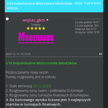
U16 Indywidualne Mistrzostwa Młodzików - XXXII
Tryb drzewa
edycja
wojtas_gkm
Liczba postów: 4,471
Tutejszy
Liczba wątków: 593
Dołączył: Sep 2013
Drużyna: GKM 1979
2023-12-19, 15:15:20
#1
U16 Indywidualne Mistrzostwa Młodzików
Rozpoczynamy nowy
sezon
Turniej rozgrywany jest w soboty.
1. Start eliminacji
23.12.2023r.
2. Rozgrywamy serię ćwierć i półfinałów (3 turnieje)
3. Rozgrywamy serię turniejów finałowych (6 turniejów)
4. Do końcowego wyniku liczone jest 5 najlepszych
startów w turniejach finałowych.