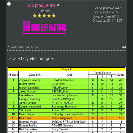
wojtas_gkm
Liczba postów: 4,471
Tutejszy
Liczba wątków: 593
Dołączył: Sep 2013
Drużyna: GKM 1979
2024-01-08, 14:38:54
#4
Tabele fazy eliminacyjnej: