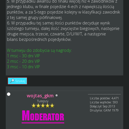
5. W przypadku awansu do finału więcej niż 4 zawodników z
jednego klubu, w finale pojedzie 4-ech z największą ilością
punktów, a za 5-tego pojedzie kolejny w klasyfikacji zawodnik
z tej samej grupy półfinałowej.
6. W przypadku tej samej ilości punktów decyduje wynik
szóstego turnieju, dalej ilość zwycięstw biegowych, następnie
drugie miejsca, trzecie, czwarte, D/U/W/T, a następnie
bilans bezpośrednich pojedynków.
W turnieju do zdobycia są nagrody:
1 msc - 30 dni VIP
2 msc - 20 dni VIP
3 msc - 10 dni VIP
Szukaj
wojtas_gkm
Liczba postów: 4,471
Tutejszy
Liczba wątków: 593
Dołączył: Sep 2013
Drużyna: GKM 1979