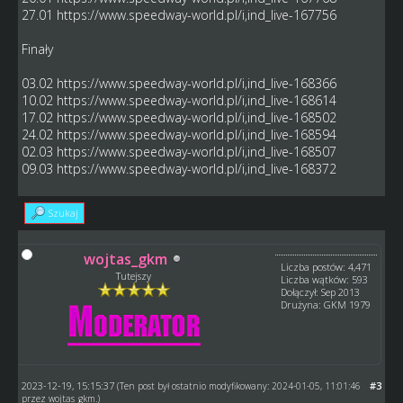
27.01
https://www.speedway-world.pl/i,ind_live-167756
Finały
03.02
https://www.speedway-world.pl/i,ind_live-168366
10.02
https://www.speedway-world.pl/i,ind_live-168614
17.02
https://www.speedway-world.pl/i,ind_live-168502
24.02
https://www.speedway-world.pl/i,ind_live-168594
02.03
https://www.speedway-world.pl/i,ind_live-168507
09.03
https://www.speedway-world.pl/i,ind_live-168372
Szukaj
wojtas_gkm
Liczba postów: 4,471
Tutejszy
Liczba wątków: 593
Dołączył: Sep 2013
Drużyna: GKM 1979
2023-12-19, 15:15:37
#3
(Ten post był ostatnio modyfikowany: 2024-01-05, 11:01:46
przez
wojtas_gkm
.)