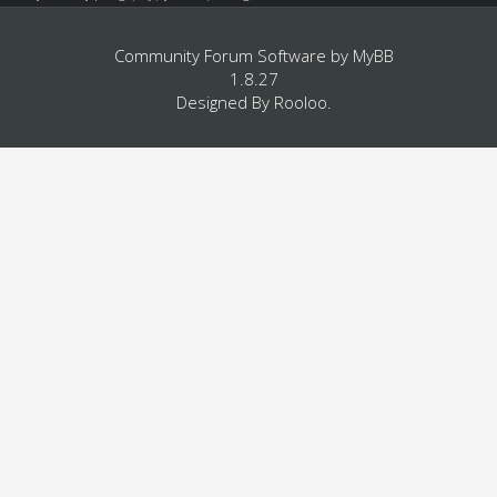
Community Forum Software by
MyBB
1.8.27
Designed By
Rooloo
.