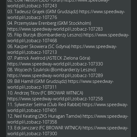
world.pl/i,zobacz-107243
03. Tadeusz Grajek (GKM Grudziądz)
https://www.speedway-
world.pl/i,zobacz-107276
04. Przemysław Erenberg (GKM Stockholm)
https://www.speedway-world.pl/i,zobacz-107283
05. Filip Burzyk (Bombardierzy Leszno)
https://www.speedway-
world.pl/i,zobacz-107468
06. Kacper Skowiera (SC Gdynia)
https://www.speedway-
world.pl/i,zobacz-107213
07. Pattrick Axelrod (ASTECK Zielona Góra)
https://www.speedway-world.pl/i,zobacz-107330
08. Wojciech Szuliński (Bombardierzy Leszno)
https://www.speedway-world.pl/i,zobacz-107289
09. Bill Hamill (GKM Grudziądz)
https://www.speedway-
world.pl/i,zobacz-107311
10. Andrzej Titov (FC BROWAR WITNICA)
https://www.speedway-world.pl/i,zobacz-107258
11. Sylwester Selma (Club Red Rabbit)
https://www.speedway-
world.pl/i,zobacz-107401
12. Neil Keating (ZKS Huragan Tarnów)
https://www.speedway-
world.pl/i,zobacz-107358
13. Edi Janczarz (FC BROWAR WITNICA)
https://www.speedway-
world.pl/i,zobacz-107300