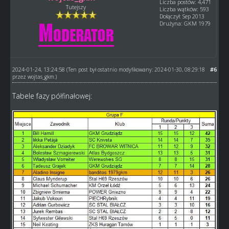
Liczba postów: 4,471
Tutejszy
Liczba wątków: 593
Dołączył: Sep 2013
Drużyna: GKM 1979
2024-01-24, 13:24:58
#6
(Ten post był ostatnio modyfikowany: 2024-01-30, 08:29:18
przez
wojtas_gkm
.)
Tabele fazy półfinałowej: