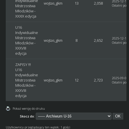
Indywidualne
2025-12-18,
wojtas_gkm
13
2,058
Mistrzostwa
Ostatni post
Młodzików -
XXXIX edycja
U16
Indywidualne
Mistrzostwa
2025-12-17,
wojtas_gkm
8
2,652
Młodzików -
Ostatni post
XXXVIII
edycja
ZAPISY !!!
U16
Indywidualne
2025-09-07,
Mistrzostwa
wojtas_gkm
12
2,723
Ostatni post
Młodzików -
XXXVIII
edycja
Pokaż wersję do druku
Skocz do:
Użytkownicy przeglądający ten wątek: 1 gości