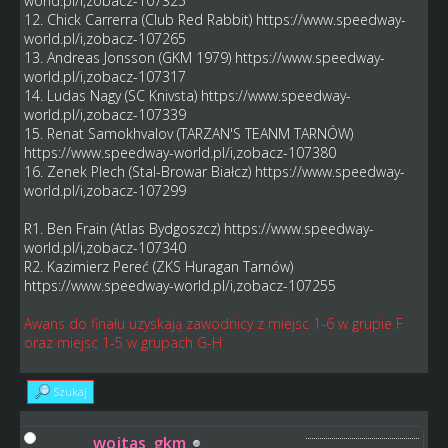
world.pl/i,zobacz-107325
12. Chick Carrerra (Club Red Rabbit)
https://www.speedway-
world.pl/i,zobacz-107265
13. Andreas Jonsson (GKM 1979)
https://www.speedway-
world.pl/i,zobacz-107317
14. Ludas Nagy (SC Knivsta)
https://www.speedway-
world.pl/i,zobacz-107339
15. Renat Samokhvalov (TARZAN'S TEANM TARNÓW)
https://www.speedway-world.pl/i,zobacz-107380
16. Zenek Plech (Stal-Browar Białcz)
https://www.speedway-
world.pl/i,zobacz-107299
R1. Ben Frain (Atlas Bydgoszcz)
https://www.speedway-
world.pl/i,zobacz-107340
R2. Kazimierz Pereć (ZKS Huragan Tarnów)
https://www.speedway-world.pl/i,zobacz-107255
Awans do finału uzyskają zawodnicy z miejsc 1-6 w grupie F
oraz miejsc 1-5 w grupach G-H
Szukaj
wojtas_gkm