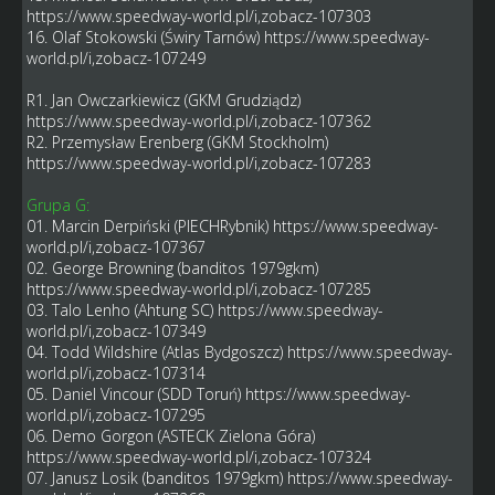
https://www.speedway-world.pl/i,zobacz-107303
16. Olaf Stokowski (Świry Tarnów)
https://www.speedway-
world.pl/i,zobacz-107249
R1. Jan Owczarkiewicz (GKM Grudziądz)
https://www.speedway-world.pl/i,zobacz-107362
R2. Przemysław Erenberg (GKM Stockholm)
https://www.speedway-world.pl/i,zobacz-107283
Grupa G:
01. Marcin Derpiński (PIECHRybnik)
https://www.speedway-
world.pl/i,zobacz-107367
02. George Browning (banditos 1979gkm)
https://www.speedway-world.pl/i,zobacz-107285
03. Talo Lenho (Ahtung SC)
https://www.speedway-
world.pl/i,zobacz-107349
04. Todd Wildshire (Atlas Bydgoszcz)
https://www.speedway-
world.pl/i,zobacz-107314
05. Daniel Vincour (SDD Toruń)
https://www.speedway-
world.pl/i,zobacz-107295
06. Demo Gorgon (ASTECK Zielona Góra)
https://www.speedway-world.pl/i,zobacz-107324
07. Janusz Losik (banditos 1979gkm)
https://www.speedway-