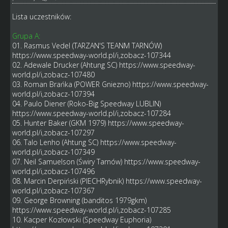
Lista uczestników:
Grupa A:
01. Rasmus Vedel (TARZAN'S TEANM TARNÓW)
https://www.speedway-world.pl/i,zobacz-107344
02. Adewale Drucker (Ahtung SC)
https://www.speedway-
world.pl/i,zobacz-107480
03. Roman Brańka (POWER Gniezno)
https://www.speedway-
world.pl/i,zobacz-107394
04. Paulo Diener (Roko-Big Speedway LUBLIN)
https://www.speedway-world.pl/i,zobacz-107284
05. Hunter Baker (GKM 1979)
https://www.speedway-
world.pl/i,zobacz-107297
06. Talo Lenho (Ahtung SC)
https://www.speedway-
world.pl/i,zobacz-107349
07. Neil Samuelson (Świry Tarnów)
https://www.speedway-
world.pl/i,zobacz-107496
08. Marcin Derpiński (PIECHRybnik)
https://www.speedway-
world.pl/i,zobacz-107367
09. George Browning (banditos 1979gkm)
https://www.speedway-world.pl/i,zobacz-107285
10. Kacper Kozłowski (Speedway Euphoria)