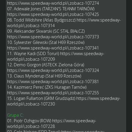
https://www.speedway-world.pl/i,zobacz-107274
07. Adewale Jones (TARZAN'S TEANM TARNÓW)
https://www.speedway-world.pl/i,zobacz-107425
08. Todd Wildshire (Atlas Bydgoszcz)
https://www.speedway-
world.pl/i,zobacz-107314
09. Aleksander Skwarski (SC STAL BIAŁCZ)
https://www.speedway-world.pl/i,zobacz-107373
10. Sylwester Gilewski (Stal H69 Rzeszów)
https://www.speedway-world.pl/i,zobacz-107341
11. Wayne Kadi (SDD Toruń)
https://www.speedway-
world.pl/i,zobacz-107209
12. Demo Gorgon (ASTECK Zielona Góra)
https://www.speedway-world.pl/i,zobacz-107324
13. Claus Mynderup (Stal H69 Rzeszów)
https://www.speedway-world.pl/i,zobacz-107381
14. Kazimierz Pereć (ZKS Huragan Tarnów)
https://www.speedway-world.pl/i,zobacz-107255
15. Logan Fullarton (GKM Grudziądz)
https://www.speedway-
world.pl/i,zobacz-107230
Grupa C:
01. Piotr Ozhigov (ROW)
https://www.speedway-
world.pl/i,zobacz-107228
02. Cole Nelson (SDD Toruń)
https://www.speedway-