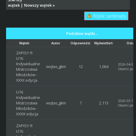
wątek
|
Nowszy wątek
»
Wątek zamknięty
Podobne wątki…
Wątek:
Autor
Odpowiedzi:
Wyświetleń:
Ostat
ZAPISY !!!
U16
Indywidualne
2026-04-05,
wojtas_gkm
12
1,064
Mistrzostwa
Ostatni post
Młodzików -
XXXX edycja
U16
Indywidualne
2026-03-14,
Mistrzostwa
wojtas_gkm
7
2,113
Ostatni post
Młodzików -
XXXIX edycja
ZAPISY !!!
U16