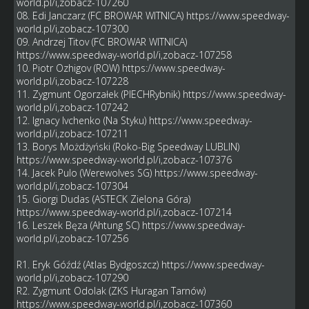
world.pl/i,zobacz-107260
08. Edi Janczarz (FC BROWAR WITNICA)
https://www.speedway-
world.pl/i,zobacz-107300
09. Andrzej Titov (FC BROWAR WITNICA)
https://www.speedway-world.pl/i,zobacz-107258
10. Piotr Ozhigov (ROW)
https://www.speedway-
world.pl/i,zobacz-107228
11. Zygmunt Ogorzałek (PIECHRybnik)
https://www.speedway-
world.pl/i,zobacz-107242
12. Ignacy Ivchenko (Na Styku)
https://www.speedway-
world.pl/i,zobacz-107211
13. Borys Możdżyński (Roko-Big Speedway LUBLIN)
https://www.speedway-world.pl/i,zobacz-107376
14. Jacek Pulo (Werewolves SG)
https://www.speedway-
world.pl/i,zobacz-107304
15. Giorgi Dudas (ASTECK Zielona Góra)
https://www.speedway-world.pl/i,zobacz-107214
16. Leszek Bęza (Ahtung SC)
https://www.speedway-
world.pl/i,zobacz-107256
R1. Eryk Góźdź (Atlas Bydgoszcz)
https://www.speedway-
world.pl/i,zobacz-107290
R2. Zygmunt Odolak (ZKS Huragan Tarnów)
https://www.speedway-world.pl/i,zobacz-107360