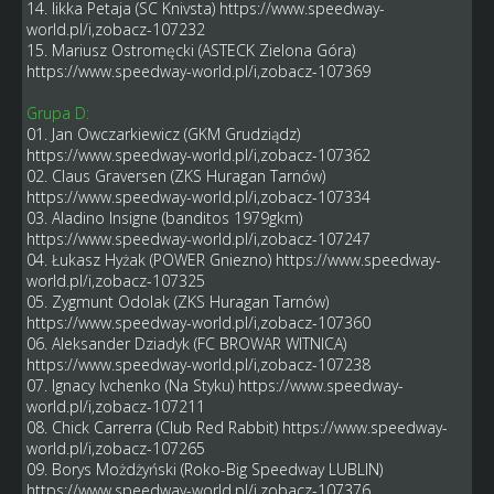
14. Iikka Petaja (SC Knivsta)
https://www.speedway-
world.pl/i,zobacz-107232
15. Mariusz Ostromęcki (ASTECK Zielona Góra)
https://www.speedway-world.pl/i,zobacz-107369
Grupa D:
01. Jan Owczarkiewicz (GKM Grudziądz)
https://www.speedway-world.pl/i,zobacz-107362
02. Claus Graversen (ZKS Huragan Tarnów)
https://www.speedway-world.pl/i,zobacz-107334
03. Aladino Insigne (banditos 1979gkm)
https://www.speedway-world.pl/i,zobacz-107247
04. Łukasz Hyżak (POWER Gniezno)
https://www.speedway-
world.pl/i,zobacz-107325
05. Zygmunt Odolak (ZKS Huragan Tarnów)
https://www.speedway-world.pl/i,zobacz-107360
06. Aleksander Dziadyk (FC BROWAR WITNICA)
https://www.speedway-world.pl/i,zobacz-107238
07. Ignacy Ivchenko (Na Styku)
https://www.speedway-
world.pl/i,zobacz-107211
08. Chick Carrerra (Club Red Rabbit)
https://www.speedway-
world.pl/i,zobacz-107265
09. Borys Możdżyński (Roko-Big Speedway LUBLIN)
https://www.speedway-world.pl/i,zobacz-107376