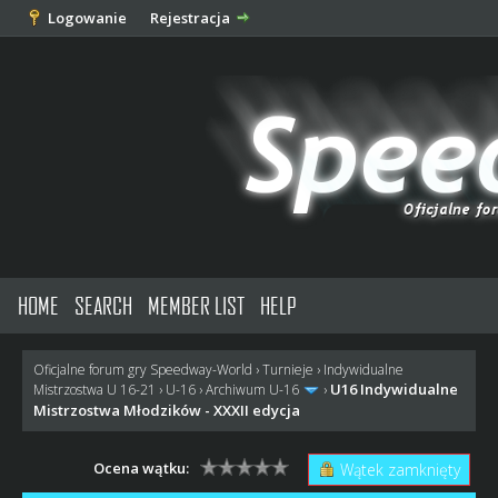
Logowanie
Rejestracja
HOME
SEARCH
MEMBER LIST
HELP
Oficjalne forum gry Speedway-World
›
Turnieje
›
Indywidualne
U16 Indywidualne
Mistrzostwa U 16-21
›
U-16
›
Archiwum U-16
›
Mistrzostwa Młodzików - XXXII edycja
Ocena wątku:
Wątek zamknięty