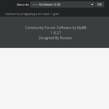
Skocz do:
Użytkownicy przeglądający ten wątek: 1 gości
Community Forum Software by
MyBB
1.8.27
Designed By
Rooloo
.