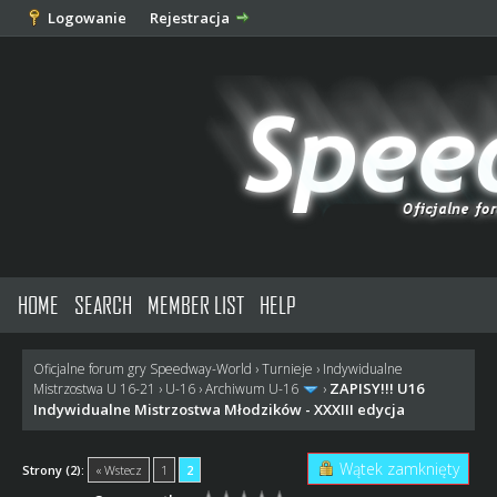
Logowanie
Rejestracja
HOME
SEARCH
MEMBER LIST
HELP
Oficjalne forum gry Speedway-World
›
Turnieje
›
Indywidualne
ZAPISY!!! U16
Mistrzostwa U 16-21
›
U-16
›
Archiwum U-16
›
Indywidualne Mistrzostwa Młodzików - XXXIII edycja
Wątek zamknięty
Strony (2):
« Wstecz
1
2