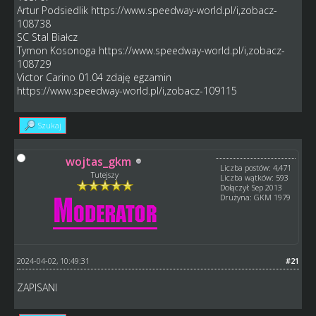
Artur Podsiedlik
https://www.speedway-world.pl/i,zobacz-
108738
SC Stal Białcz
Tymon Kosonoga
https://www.speedway-world.pl/i,zobacz-
108729
Victor Carino 01.04 zdaję egzamin
https://www.speedway-world.pl/i,zobacz-109115
Szukaj
wojtas_gkm
Liczba postów: 4,471
Tutejszy
Liczba wątków: 593
Dołączył: Sep 2013
Drużyna: GKM 1979
2024-04-02, 10:49:31
#21
ZAPISANI