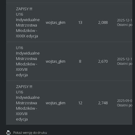
ZAPISY !!!
U16
Indywidualne
2025-12-18,
wojtas_gkm
13
2,088
Mistrzostwa
Ostatni post
Młodzików -
XXXIX edycja
U16
Indywidualne
Mistrzostwa
2025-12-17,
wojtas_gkm
8
2,670
Młodzików -
Ostatni post
XXXVIII
edycja
ZAPISY !!!
U16
Indywidualne
2025-09-07,
Mistrzostwa
wojtas_gkm
12
2,748
Ostatni post
Młodzików -
XXXVIII
edycja
Pokaż wersję do druku