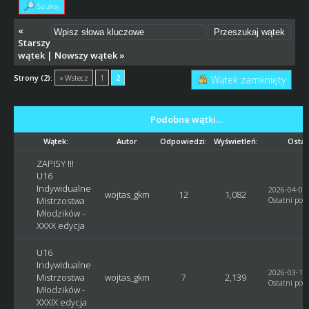
Szukaj
«
Starszy
wątek
|
Nowszy wątek
»
Strony (2):
« Wstecz
1
2
Wątek zamknięty
Podobne wątki…
Wątek:
Autor
Odpowiedzi:
Wyświetleń:
Ostat
ZAPISY !!!
U16
Indywidualne
2026-04-05,
wojtas_gkm
12
1,082
Mistrzostwa
Ostatni post
Młodzików -
XXXX edycja
U16
Indywidualne
2026-03-14,
Mistrzostwa
wojtas_gkm
7
2,139
Ostatni post
Młodzików -
XXXIX edycja