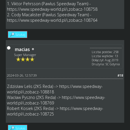
1. Viktor Pehrsson (Pawlus Speedway Team) -
https://www.speedway-world.pl/i,zobacz-108758
2. Cody Macalister (Pawlus Speedway Team) -
https://www.speedway-world.pl/i,zobacz-108764
Szukaj
macias
Liczba postów: 258
Super Manager
Liczba wątków: 13
Dołączył: Aug 2019
Drużyna: SC Gdynia
2024-03-26, 12:57:39
#18
Zdzisław Lelis (ŻKS Reda) ->
https://www.speedway-
world.pl/i,zobacz-108818
Wacław Pyszno (ŻKS Reda) ->
https://www.speedway-
world.pl/i,zobacz-108769
Robert Kosiek (ŻKS Reda) ->
https://www.speedway-
world.pl/i,zobacz-108725
Szukaj