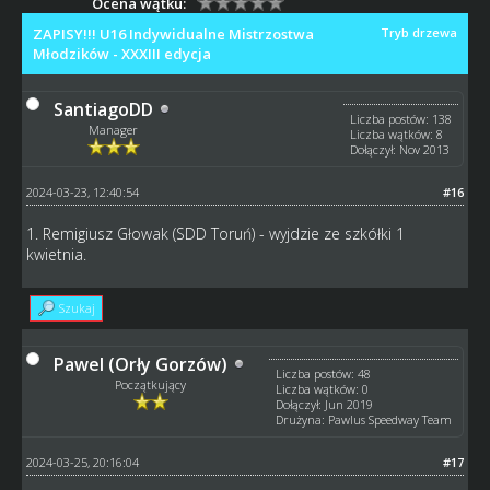
Ocena wątku:
ZAPISY!!! U16 Indywidualne Mistrzostwa
Tryb drzewa
Młodzików - XXXIII edycja
SantiagoDD
Liczba postów: 138
Manager
Liczba wątków: 8
Dołączył: Nov 2013
2024-03-23, 12:40:54
#16
1. Remigiusz Głowak (SDD Toruń) - wyjdzie ze szkółki 1
kwietnia.
Szukaj
Pawel (Orły Gorzów)
Liczba postów: 48
Początkujący
Liczba wątków: 0
Dołączył: Jun 2019
Drużyna: Pawlus Speedway Team
2024-03-25, 20:16:04
#17