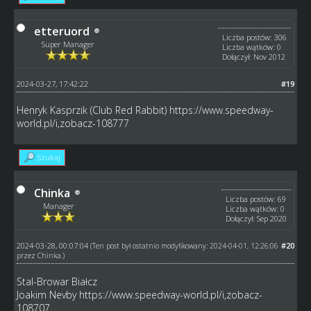
etteruord
Liczba postów: 306
Super Manager
Liczba wątków: 0
Dołączył: Nov 2012
2024-03-27, 17:42:22
#19
Henryk Kasprzik (Club Red Rabbit)
https://www.speedway-
world.pl/i,zobacz-108777
Szukaj
Chinka
Liczba postów: 69
Manager
Liczba wątków: 0
Dołączył: Sep 2020
2024-03-28, 00:07:04
#20
(Ten post był ostatnio modyfikowany: 2024-04-01, 12:26:06
przez
Chinka
.)
Stal-Browar Białcz
Joakim Nevby
https://www.speedway-world.pl/i,zobacz-
108707