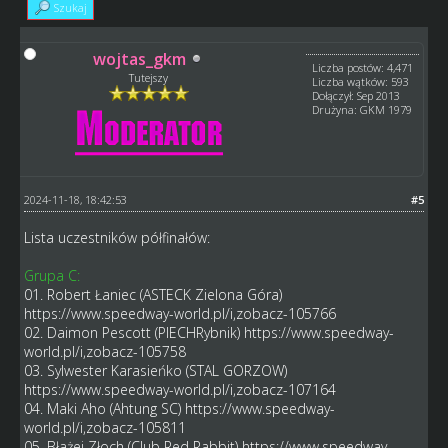
Szukaj
wojtas_gkm
Liczba postów: 4,471
Tutejszy
Liczba wątków: 593
Dołączył: Sep 2013
Drużyna: GKM 1979
2024-11-18, 18:42:53
#5
Lista uczestników półfinałów:
Grupa C:
01. Robert Łaniec (ASTECK Zielona Góra)
https://www.speedway-world.pl/i,zobacz-105766
02. Daimon Pescott (PIECHRybnik)
https://www.speedway-
world.pl/i,zobacz-105758
03. Sylwester Karasieńko (STAL GORZOW)
https://www.speedway-world.pl/i,zobacz-107164
04. Maki Aho (Ahtung SC)
https://www.speedway-
world.pl/i,zobacz-105811
05. Błażej Złoch (Club Red Rabbit)
https://www.speedway-