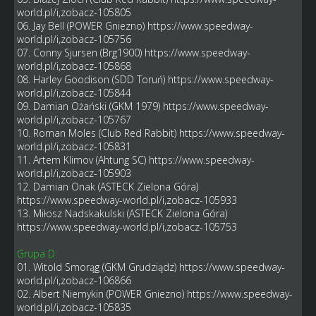
world.pl/i,zobacz-105805
06. Jay Bell (POWER Gniezno)
https://www.speedway-
world.pl/i,zobacz-105756
07. Conny Sjursen (Brg1900)
https://www.speedway-
world.pl/i,zobacz-105868
08. Harley Goodison (SDD Toruń)
https://www.speedway-
world.pl/i,zobacz-105844
09. Damian Ożański (GKM 1979)
https://www.speedway-
world.pl/i,zobacz-105767
10. Roman Moles (Club Red Rabbit)
https://www.speedway-
world.pl/i,zobacz-105831
11. Artem Klimov (Ahtung SC)
https://www.speedway-
world.pl/i,zobacz-105903
12. Damian Onak (ASTECK Zielona Góra)
https://www.speedway-world.pl/i,zobacz-105933
13. Miłosz Nadskakulski (ASTECK Zielona Góra)
https://www.speedway-world.pl/i,zobacz-105753
Grupa D:
01. Witold Smorąg (GKM Grudziądz)
https://www.speedway-
world.pl/i,zobacz-106866
02. Albert Niemykin (POWER Gniezno)
https://www.speedway-
world.pl/i,zobacz-105835