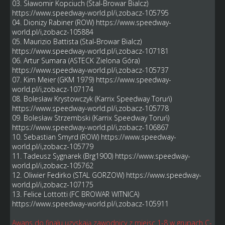
03. Sławomir Kopciuch (Stal-Browar Bialcz)
https://www.speedway-world.pl/i,zobacz-105795
04. Dionizy Rabiner (ROW)
https://www.speedway-
world.pl/i,zobacz-105884
05. Maurizio Battista (Stal-Browar Bialcz)
https://www.speedway-world.pl/i,zobacz-107181
06. Artur Sumara (ASTECK Zielona Góra)
https://www.speedway-world.pl/i,zobacz-105737
07. Kim Meier (GKM 1979)
https://www.speedway-
world.pl/i,zobacz-107174
08. Bolesław Krystowczyk (Karrix Speedway Toruń)
https://www.speedway-world.pl/i,zobacz-105778
09. Bolesław Strzembski (Karrix Speedway Toruń)
https://www.speedway-world.pl/i,zobacz-106867
10. Sebastian Smyrd (ROW)
https://www.speedway-
world.pl/i,zobacz-105779
11. Tadeusz Sygnarek (Brg1900)
https://www.speedway-
world.pl/i,zobacz-105762
12. Oliwier Fedirko (STAL GORZOW)
https://www.speedway-
world.pl/i,zobacz-107175
13. Felice Lottotti (FC BROWAR WITNICA)
https://www.speedway-world.pl/i,zobacz-105911
Awans do finału uzyskają zawodnicy z miejsc 1-8 w grupach C-