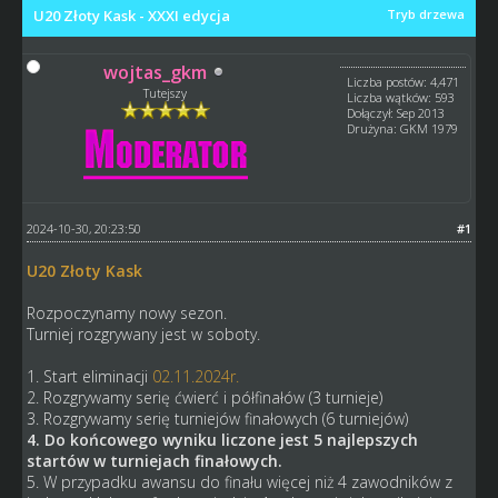
U20 Złoty Kask - XXXI edycja
Tryb drzewa
wojtas_gkm
Liczba postów: 4,471
Tutejszy
Liczba wątków: 593
Dołączył: Sep 2013
Drużyna: GKM 1979
2024-10-30, 20:23:50
#1
U20 Złoty Kask
Rozpoczynamy nowy sezon.
Turniej rozgrywany jest w soboty.
1. Start eliminacji
02.11.2024r.
2. Rozgrywamy serię ćwierć i półfinałów (3 turnieje)
3. Rozgrywamy serię turniejów finałowych (6 turniejów)
4. Do końcowego wyniku liczone jest 5 najlepszych
startów w turniejach finałowych.
5. W przypadku awansu do finału więcej niż 4 zawodników z