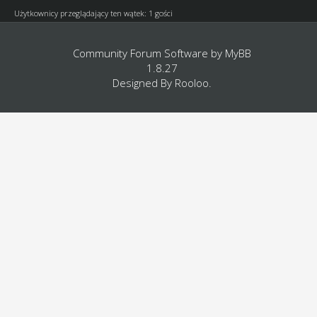
Użytkownicy przeglądający ten wątek: 1 gości
Community Forum Software by
MyBB
1.8.27
Designed By
Rooloo
.