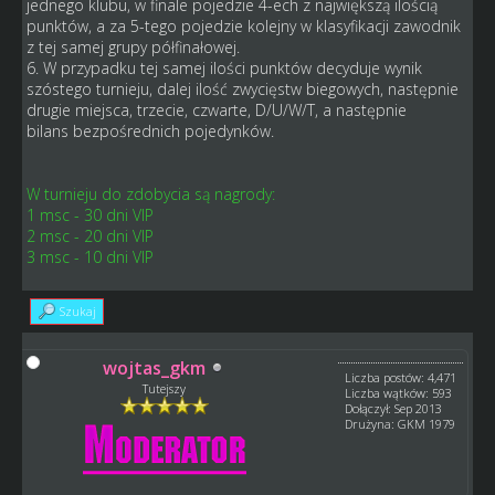
jednego klubu, w finale pojedzie 4-ech z największą ilością
punktów, a za 5-tego pojedzie kolejny w klasyfikacji zawodnik
z tej samej grupy półfinałowej.
6. W przypadku tej samej ilości punktów decyduje wynik
szóstego turnieju, dalej ilość zwycięstw biegowych, następnie
drugie miejsca, trzecie, czwarte, D/U/W/T, a następnie
bilans bezpośrednich pojedynków.
W turnieju do zdobycia są nagrody:
1 msc - 30 dni VIP
2 msc - 20 dni VIP
3 msc - 10 dni VIP
Szukaj
wojtas_gkm
Liczba postów: 4,471
Tutejszy
Liczba wątków: 593
Dołączył: Sep 2013
Drużyna: GKM 1979