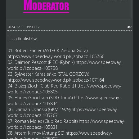
2024-12-11, 19:03:17
#7
Lista finalistów:
01. Robert Łaniec (ASTECK Zielona Góra)
https://www.speedway-world.pl/i,zobacz-105766
02. Daimon Pescott (PIECHRybnik)
https://www.speedway-
world.pl/i,zobacz-105758
03. Sylwester Karasieńko (STAL GORZOW)
https://www.speedway-world.pl/i,zobacz-107164
04. Błażej Złoch (Club Red Rabbit)
https://www.speedway-
world.pl/i,zobacz-105805
05. Harley Goodison (SDD Toruń)
https://www.speedway-
world.pl/i,zobacz-105844
06. Damian Ożański (GKM 1979)
https://www.speedway-
world.pl/i,zobacz-105767
07. Roman Moles (Club Red Rabbit)
https://www.speedway-
world.pl/i,zobacz-105831
08. Artem Klimov (Ahtung SC)
https://www.speedway-
world.pl/i,zobacz-105903