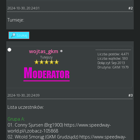
2024-10-30, 20:24:01
#2
Turnieje:
Szukaj
wojtas_gkm
Liczba postów: 4,471
Tutejszy
Liczba wątków: 593
Dołączył: Sep 2013
Drużyna: GKM 1979
2024-10-30, 20:24:09
#3
Lista uczestników:
Grupa A:
01. Conny Sjursen (Brg1900)
https://www.speedway-
world.pl/i,zobacz-105868
02. Witold Smorąg (GKM Grudziądz)
https://www.speedway-