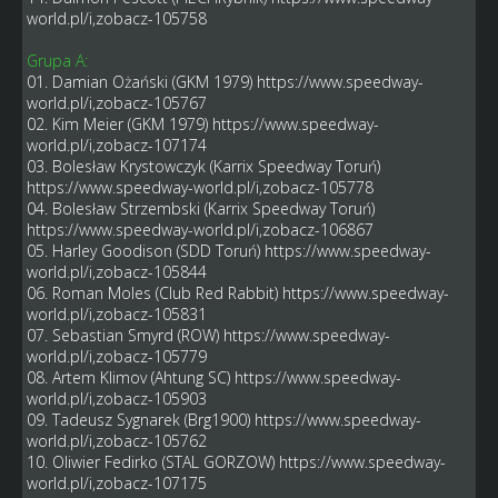
world.pl/i,zobacz-105758
Grupa A:
01. Damian Ożański (GKM 1979)
https://www.speedway-
world.pl/i,zobacz-105767
02. Kim Meier (GKM 1979)
https://www.speedway-
world.pl/i,zobacz-107174
03. Bolesław Krystowczyk (Karrix Speedway Toruń)
https://www.speedway-world.pl/i,zobacz-105778
04. Bolesław Strzembski (Karrix Speedway Toruń)
https://www.speedway-world.pl/i,zobacz-106867
05. Harley Goodison (SDD Toruń)
https://www.speedway-
world.pl/i,zobacz-105844
06. Roman Moles (Club Red Rabbit)
https://www.speedway-
world.pl/i,zobacz-105831
07. Sebastian Smyrd (ROW)
https://www.speedway-
world.pl/i,zobacz-105779
08. Artem Klimov (Ahtung SC)
https://www.speedway-
world.pl/i,zobacz-105903
09. Tadeusz Sygnarek (Brg1900)
https://www.speedway-
world.pl/i,zobacz-105762
10. Oliwier Fedirko (STAL GORZOW)
https://www.speedway-
world.pl/i,zobacz-107175