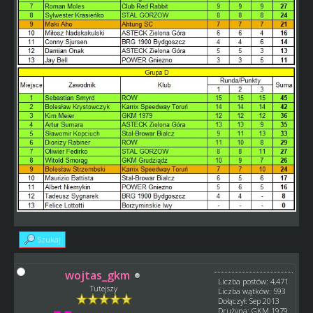
Szukaj
wojtas_gkm
Liczba postów: 4,471
Tutejszy
Liczba wątków: 593
Dołączył: Sep 2013
Drużyna: GKM 1979