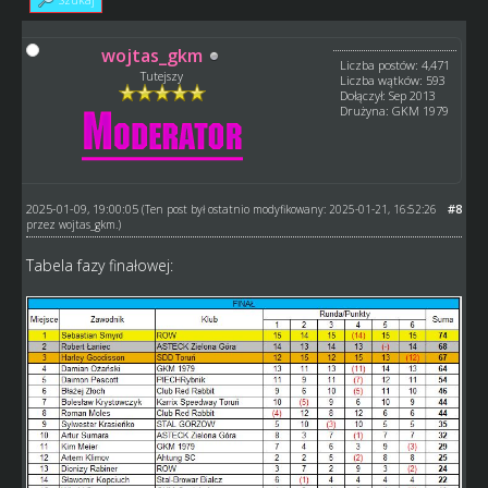
wojtas_gkm
Liczba postów: 4,471
Tutejszy
Liczba wątków: 593
Dołączył: Sep 2013
Drużyna: GKM 1979
2025-01-09, 19:00:05
#8
(Ten post był ostatnio modyfikowany: 2025-01-21, 16:52:26
przez
wojtas_gkm
.)
Tabela fazy finałowej: