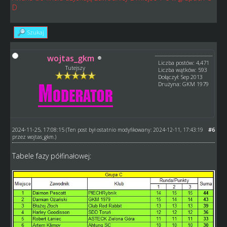
D
Szukaj
wojtas_gkm
Liczba postów: 4,471
Tutejszy
Liczba wątków: 593
Dołączył: Sep 2013
Drużyna: GKM 1979
2024-11-25, 17:08:15
#6
(Ten post był ostatnio modyfikowany: 2024-12-11, 17:43:19
przez
wojtas_gkm
.)
Tabele fazy półfinałowej: