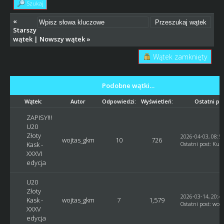
Szukaj
«
Starszy
wątek
|
Nowszy wątek
»
Wątek zamknięty
Podobne wątki…
Wątek:
Autor
Odpowiedzi:
Wyświetleń:
Ostatni po
ZAPISY!!!
U20
Złoty
2026-04-03, 08:5
wojtas_gkm
10
726
Kask -
Ostatni post
:
Kusy
XXXVI
edycja
U20
Złoty
2026-03-14, 20:4
Kask -
wojtas_gkm
7
1,579
Ostatni post
:
woj
XXXV
edycja