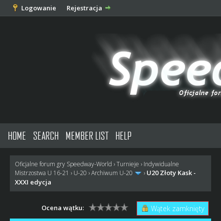
Logowanie
Rejestracja
HOME
SEARCH
MEMBER LIST
HELP
Oficjalne forum gry Speedway-World
›
Turnieje
›
Indywidualne
U20 Złoty Kask -
Mistrzostwa U 16-21
›
U-20
›
Archiwum U-20
›
XXXI edycja
Ocena wątku:
Wątek zamknięty