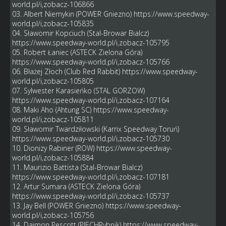
world.pl/i,zobacz-106866
03. Albert Niemykin (POWER Gniezno)
https://www.speedway-
world.pl/i,zobacz-105835
04. Sławomir Kopciuch (Stal-Browar Bialcz)
https://www.speedway-world.pl/i,zobacz-105795
05. Robert Łaniec (ASTECK Zielona Góra)
https://www.speedway-world.pl/i,zobacz-105766
06. Błażej Złoch (Club Red Rabbit)
https://www.speedway-
world.pl/i,zobacz-105805
07. Sylwester Karasieńko (STAL GORZOW)
https://www.speedway-world.pl/i,zobacz-107164
08. Maki Aho (Ahtung SC)
https://www.speedway-
world.pl/i,zobacz-105811
09. Sławomir Twardziłowski (Karrix Speedway Toruń)
https://www.speedway-world.pl/i,zobacz-105730
10. Dionizy Rabiner (ROW)
https://www.speedway-
world.pl/i,zobacz-105884
11. Maurizio Battista (Stal-Browar Bialcz)
https://www.speedway-world.pl/i,zobacz-107181
12. Artur Sumara (ASTECK Zielona Góra)
https://www.speedway-world.pl/i,zobacz-105737
13. Jay Bell (POWER Gniezno)
https://www.speedway-
world.pl/i,zobacz-105756
14. Daimon Pescott (PIECHRybnik)
https://www.speedway-