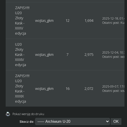
ZAPISY!!!
U20
Złoty
2025-12-18, 01:4
wojtas_gkm
12
1,694
Kask -
Ostatni post
:
Kusy
XXXV
edycja
U20
Złoty
2025-12-04, 10:3
Kask -
wojtas_gkm
7
2,975
Ostatni post
:
woj
XXXIV
edycja
ZAPISY!!!
U20
Złoty
2025-09-07, 17:0
wojtas_gkm
16
2,072
Kask -
Ostatni post
:
vovc
XXXIX
edycja
Pokaż wersję do druku
Skocz do: