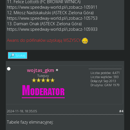
11. Felice Lottotti (FC BROWAR WITNICA)
https://www.speedway-world.pl/i,zobacz-105911
12. Miłosz Nadskakulski (ASTECK Zielona Góra)
https://www.speedway-world.pl/i,zobacz-105753
13. Damian Onak (ASTECK Zielona Góra)
https://www.speedway-world.pl/i,zobacz-105933
Awans do półfinałów uzyskają WSZYSCY
Szukaj
wojtas_gkm
Liczba postów: 4,471
Tutejszy
Liczba wątków: 593
Dołączył: Sep 2013
Drużyna: GKM 1979
2024-11-18, 18:35:05
#4
Tabele fazy eliminacyjnej: