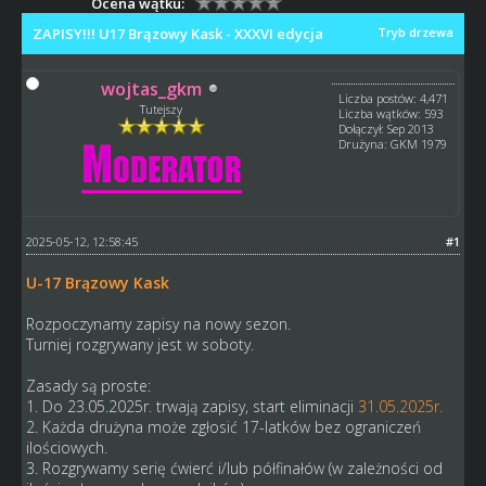
Ocena wątku:
ZAPISY!!! U17 Brązowy Kask - XXXVI edycja
Tryb drzewa
wojtas_gkm
Liczba postów: 4,471
Tutejszy
Liczba wątków: 593
Dołączył: Sep 2013
Drużyna: GKM 1979
2025-05-12, 12:58:45
#1
U-17 Brązowy Kask
Rozpoczynamy zapisy na nowy sezon.
Turniej rozgrywany jest w soboty.
Zasady są proste:
1. Do 23.05.2025r. trwają zapisy, start eliminacji
31.05.2025r.
2. Każda drużyna może zgłosić 17-latków bez ograniczeń
ilościowych.
3. Rozgrywamy serię ćwierć i/lub półfinałów (w zależności od