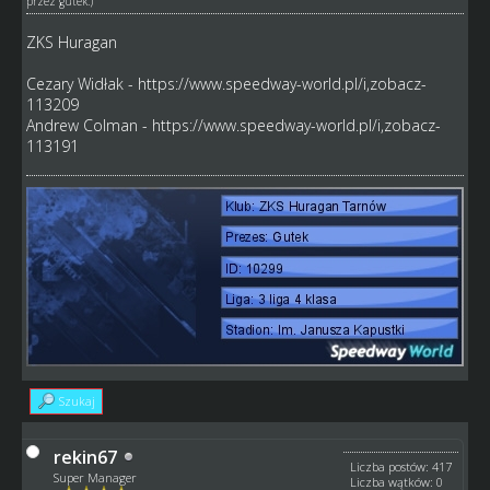
przez
gutek
.)
ZKS Huragan
Cezary Widłak -
https://www.speedway-world.pl/i,zobacz-
113209
Andrew Colman -
https://www.speedway-world.pl/i,zobacz-
113191
Szukaj
rekin67
Liczba postów: 417
Super Manager
Liczba wątków: 0