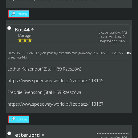
Szukaj
Kos44
Liczba postów: 142
Manager
Liczba wątków: 0
Dołączył: Sep 2022
2025-05-13, 16:46:12
#6
(Ten post był ostatnio modyfikowany: 2025-05-13, 16:52:27
przez
Kos44
.)
Lothar Kalzendorf (Stal H69 Rzeszów)
https://www.speedway-world.pl/i,zobacz-113145
Freddie Svensson (Stal H69 Rzeszów)
https://www.speedway-world.pl/i,zobacz-113167
Szukaj
etteruord
Liczba postów: 306