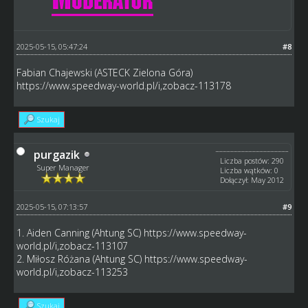
2025-05-15, 05:47:24
#8
Fabian Chajewski (ASTECK Zielona Góra)
https://www.speedway-world.pl/i,zobacz-113178
Szukaj
purgazik
Liczba postów: 290
Super Manager
Liczba wątków: 0
Dołączył: May 2012
2025-05-15, 07:13:57
#9
1. Aiden Canning (Ahtung SC)
https://www.speedway-
world.pl/i,zobacz-113107
2. Miłosz Różana (Ahtung SC)
https://www.speedway-
world.pl/i,zobacz-113253
Szukaj