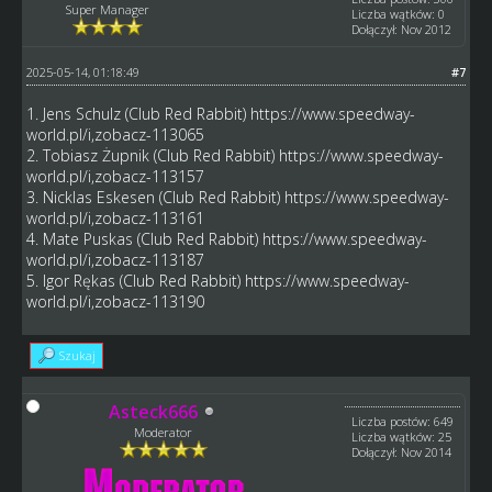
Super Manager
Liczba wątków: 0
Dołączył: Nov 2012
2025-05-14, 01:18:49
#7
1. Jens Schulz (Club Red Rabbit)
https://www.speedway-
world.pl/i,zobacz-113065
2. Tobiasz Żupnik (Club Red Rabbit)
https://www.speedway-
world.pl/i,zobacz-113157
3. Nicklas Eskesen (Club Red Rabbit)
https://www.speedway-
world.pl/i,zobacz-113161
4. Mate Puskas (Club Red Rabbit)
https://www.speedway-
world.pl/i,zobacz-113187
5. Igor Rękas (Club Red Rabbit)
https://www.speedway-
world.pl/i,zobacz-113190
Szukaj
Asteck666
Liczba postów: 649
Moderator
Liczba wątków: 25
Dołączył: Nov 2014