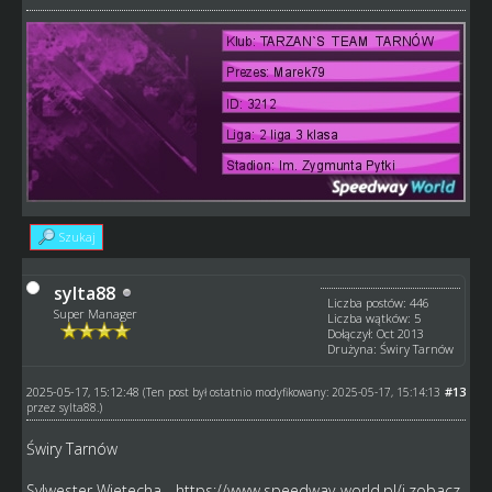
Szukaj
sylta88
Liczba postów: 446
Super Manager
Liczba wątków: 5
Dołączył: Oct 2013
Drużyna: Świry Tarnów
2025-05-17, 15:12:48
#13
(Ten post był ostatnio modyfikowany: 2025-05-17, 15:14:13
przez
sylta88
.)
Świry Tarnów
Sylwester Wietecha -
https://www.speedway-world.pl/i,zobacz-