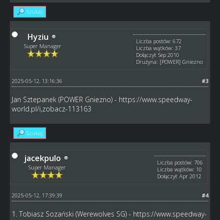
Szukaj
Hyziu
Liczba postów: 672
Super Manager
Liczba wątków: 37
Dołączył: Sep 2010
Drużyna: [POWER] Gniezno
2025-05-12, 13:16:36
#3
Jan Sztepanek (POWER Gniezno) -
https://www.speedway-
world.pl/i,zobacz-113163
Szukaj
jacekpulo
Liczba postów: 706
Super Manager
Liczba wątków: 10
Dołączył: Apr 2012
2025-05-12, 17:39:39
#4
1. Tobiasz Sozański (Werewolves SG) -
https://www.speedway-