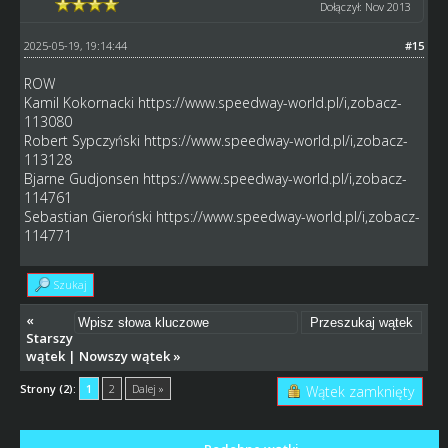
Dołączył: Nov 2013
2025-05-19, 19:14:44
#15
ROW
Kamil Kokornacki
https://www.speedway-world.pl/i,zobacz-
113080
Robert Sypczyński
https://www.speedway-world.pl/i,zobacz-
113128
Bjarne Gudjonsen
https://www.speedway-world.pl/i,zobacz-
114761
Sebastian Gieroński
https://www.speedway-world.pl/i,zobacz-
114771
Szukaj
«
Starszy
wątek
|
Nowszy wątek
»
Strony (2):
1
2
Dalej »
Wątek zamknięty