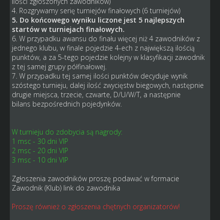
ilości zgłoszonych zawodników)
4. Rozgrywamy serię turniejów finałowych (6 turniejów)
5. Do końcowego wyniku liczone jest 5 najlepszych
startów w turniejach finałowych.
6. W przypadku awansu do finału więcej niż 4 zawodników z
jednego klubu, w finale pojedzie 4-ech z największą ilością
punktów, a za 5-tego pojedzie kolejny w klasyfikacji zawodnik
z tej samej grupy półfinałowej.
7. W przypadku tej samej ilości punktów decyduje wynik
szóstego turnieju, dalej ilość zwycięstw biegowych, następnie
drugie miejsca, trzecie, czwarte, D/U/W/T, a następnie
bilans bezpośrednich pojedynków.
W turnieju do zdobycia są nagrody:
1 msc - 30 dni VIP
2 msc - 20 dni VIP
3 msc - 10 dni VIP
Zgłoszenia zawodników proszę podawać w formacie
Zawodnik (Klub) link do zawodnika
Proszę również o zgłoszenia chętnych organizatorów!