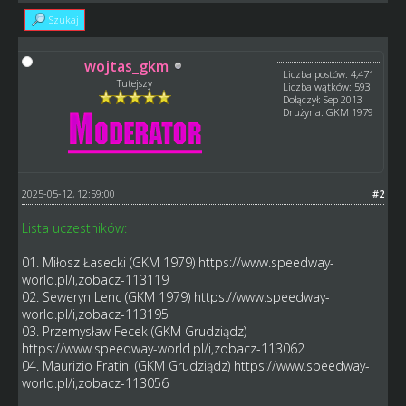
Szukaj
wojtas_gkm
Liczba postów: 4,471
Tutejszy
Liczba wątków: 593
Dołączył: Sep 2013
Drużyna: GKM 1979
2025-05-12, 12:59:00
#2
Lista uczestników:
01. Miłosz Łasecki (GKM 1979)
https://www.speedway-
world.pl/i,zobacz-113119
02. Seweryn Lenc (GKM 1979)
https://www.speedway-
world.pl/i,zobacz-113195
03. Przemysław Fecek (GKM Grudziądz)
https://www.speedway-world.pl/i,zobacz-113062
04. Maurizio Fratini (GKM Grudziądz)
https://www.speedway-
world.pl/i,zobacz-113056