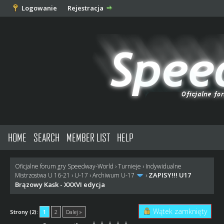
Logowanie
Rejestracja
HOME
SEARCH
MEMBER LIST
HELP
Oficjalne forum gry Speedway-World
›
Turnieje
›
Indywidualne
ZAPISY!!! U17
Mistrzostwa U 16-21
›
U-17
›
Archiwum U-17
›
Brązowy Kask - XXXVI edycja
Wątek zamknięty
Strony (2):
1
2
Dalej »