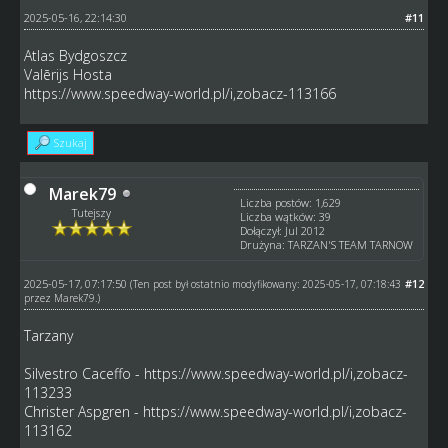
2025-05-16, 22:14:30
#11
Atlas Bydgoszcz
Valērijs Hosta
https://www.speedway-world.pl/i,zobacz-113166
Szukaj
Marek79
Liczba postów: 1,629
Tutejszy
Liczba wątków: 39
Dołączył: Jul 2012
Drużyna: TARZAN'S TEAM TARNOW
2025-05-17, 07:17:50
#12
(Ten post był ostatnio modyfikowany: 2025-05-17, 07:18:43
przez
Marek79
.)
Tarzany
Silvestro Caceffo -
https://www.speedway-world.pl/i,zobacz-
113233
Christer Aspgren -
https://www.speedway-world.pl/i,zobacz-
113162