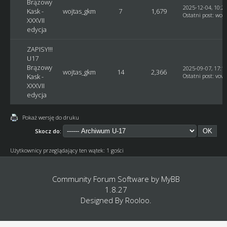
Brązowy
2025-12-04, 10:2
Kask -
wojtas_gkm
7
1,679
Ostatni post
:
woj
XXXVII
edycja
ZAPISY!!!
U17
Brązowy
2025-09-07, 17:1
wojtas_gkm
14
2,366
Kask -
Ostatni post
:
vovc
XXXVII
edycja
Pokaż wersję do druku
Skocz do:
Użytkownicy przeglądający ten wątek: 1 gości
Community Forum Software by
MyBB
1.8.27
Designed By
Rooloo
.