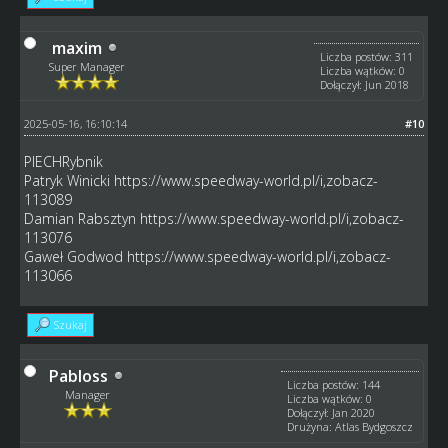
maxim
Liczba postów: 311
Super Manager
Liczba wątków: 0
Dołączył: Jun 2018
2025-05-16, 16:10:14
#10
PIECHRybnik
Patryk Winicki
https://www.speedway-world.pl/i,zobacz-
113089
Damian Rabsztyn
https://www.speedway-world.pl/i,zobacz-
113076
Gaweł Godwod
https://www.speedway-world.pl/i,zobacz-
113066
Szukaj
Pabloss
Liczba postów: 144
Manager
Liczba wątków: 0
Dołączył: Jan 2020
Drużyna: Atlas Bydgoszcz