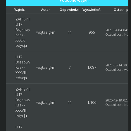
Podobne wątki…
Wątek:
Autor
Odpowiedzi:
Wyświetleń:
Ostatni po
ZAPISY!!!
U17
Brązowy
2026-04-04, 04:2
wojtas_gkm
11
966
Kask -
Ostatni post
:
Kusy
XXXIX
edycja
U17
Brązowy
2026-03-14, 20:4
Kask -
wojtas_gkm
7
1,087
Ostatni post
:
woj
XXXVIII
edycja
ZAPISY!!!
U17
Brązowy
2025-12-18, 02:0
wojtas_gkm
11
1,106
Kask -
Ostatni post
:
Kusy
XXXVIII
edycja
U17